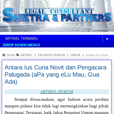
▼
(DROP DOWN MENU)
Home
ARTIKEL
FALSAFAH HUKUM
UMUM
Antara Ius Curia Novit dan Pengacara Palugada (aPa yang eLu Mau, Gua Ada)
Antara Ius Curia Novit dan Pengacara
Palugada (aPa yang eLu Mau, Gua
Ada)
ARTIKEL HUKUM
Sempat diwacanakan, agar hukum acara perdata
maupun pidana kita tidak lagi memungkinkan bagi pihak
Penggugat, Tergugat, baik Jaksa Penuntut Umum maupun