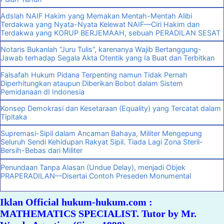
Adslah NAIF Hakim yang Memakan Mentah-Mentah Alibi
Terdakwa yang Nyata-Nyata Kelewat NAIF—Ciri Hakim dan
Terdakwa yang KORUP BERJEMAAH, sebuah PERADILAN SESAT
Notaris Bukanlah “Juru Tulis”, karenanya Wajib Bertanggung-
Jawab terhadap Segala Akta Otentik yang Ia Buat dan Terbitkan
Falsafah Hukum Pidana Terpenting namun Tidak Pernah
Diperhitungkan ataupun Diberikan Bobot dalam Sistem
Pemidanaan dI Indonesia
Konsep Demokrasi dan Kesetaraan (Equality) yang Tercatat dalam
Tipitaka
Supremasi-Sipil dalam Ancaman Bahaya, Militer Mengepung
Seluruh Sendi Kehidupan Rakyat Sipil. Tiada Lagi Zona Steril-
Bersih-Bebas dari Militer
Penundaan Tanpa Alasan (Undue Delay), menjadi Objek
PRAPERADILAN—Disertai Contoh Preseden Monumental
Iklan Official hukum-hukum.com :
MATHEMATICS SPECIALIST. Tutor by Mr.