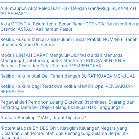
AJB maupun Akta Pelepasan Hak Dengan Ganti-Rugi BUKANLAH
“ALAS HAK”
Akta OTENTIK, Belum tentu Benar-Benar OTENTIK, Sekelumit Akta
Otentik “ASPAL” (Asli namun Palsu)
Resiko Hukum Mencurangi Hukum Lewat Praktik NOMINEE Tanah
ataupun Saham Perseroan
Modus LINTAH DARAT Mengulur-Ulur Waktu dan Menunda
Menggugat Debitornya, untuk Menikmati BUNGA RENTENIR
Beranak-Pinak dan Total Tagihan MEMBENGKAK
Resiko Hukum Jual-Beli Tanah dengan SURAT KUASA MENJUAL
Resiko Hukum bagi Terdakwa ketika Memilih Opsi PENGAKUAN
BERSALAH
Pegawai dari Pemohon Lelang Eksekusi (Nominee), Dilarang dan
Terlarang Membeli Objek Lelang Eksekusi Hak Tanggungan
Apakah Bersikap “NAIF”, dapat Dipidana?
“Potential Loss BY DESIGN”, Kerugian Keuangan Negara yang
Dibiarkan oleh Pemerintah dan Berlangsung Selama Berpuluh-
Puluh Tahun