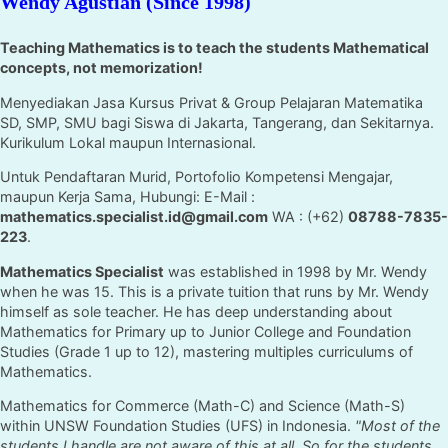
Wendy Agustian (Since 1998)
Teaching Mathematics is to teach the students Mathematical
concepts, not memorization!
Menyediakan Jasa Kursus Privat & Group Pelajaran Matematika
SD, SMP, SMU bagi Siswa di Jakarta, Tangerang, dan Sekitarnya.
Kurikulum Lokal maupun Internasional.
Untuk Pendaftaran Murid, Portofolio Kompetensi Mengajar,
maupun Kerja Sama, Hubungi: E-Mail :
mathematics.specialist.id@gmail.com
WA : (+62)
08788-7835-
223
.
Mathematics Specialist
was established in 1998 by Mr. Wendy
when he was 15. This is a private tuition that runs by Mr. Wendy
himself as sole teacher. He has deep understanding about
Mathematics for Primary up to Junior College and Foundation
Studies (Grade 1 up to 12), mastering multiples curriculums of
Mathematics.
Mathematics for Commerce (Math-C) and Science (Math-S)
within UNSW Foundation Studies (UFS) in Indonesia.
"Most of the
students I handle are not aware of this at all. So for the students