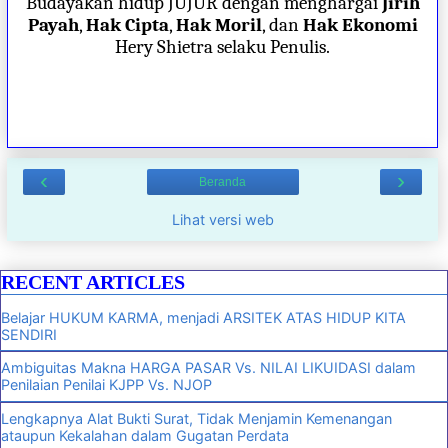
Budayakan hidup JUJUR dengan menghargai
Jirih
Payah
,
Hak Cipta
,
Hak Moril
, dan
Hak Ekonomi
Hery Shietra selaku Penulis.
‹
›
Beranda
Lihat versi web
RECENT ARTICLES
Belajar HUKUM KARMA, menjadi ARSITEK ATAS HIDUP KITA
SENDIRI
Ambiguitas Makna HARGA PASAR Vs. NILAI LIKUIDASI dalam
Penilaian Penilai KJPP Vs. NJOP
Lengkapnya Alat Bukti Surat, Tidak Menjamin Kemenangan
ataupun Kekalahan dalam Gugatan Perdata