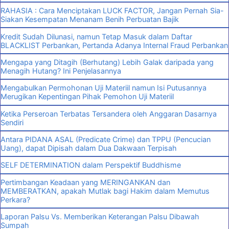
RAHASIA : Cara Menciptakan LUCK FACTOR, Jangan Pernah Sia-
Siakan Kesempatan Menanam Benih Perbuatan Bajik
Kredit Sudah Dilunasi, namun Tetap Masuk dalam Daftar
BLACKLIST Perbankan, Pertanda Adanya Internal Fraud Perbankan
Mengapa yang Ditagih (Berhutang) Lebih Galak daripada yang
Menagih Hutang? Ini Penjelasannya
Mengabulkan Permohonan Uji Materiil namun Isi Putusannya
Merugikan Kepentingan Pihak Pemohon Uji Materiil
Ketika Perseroan Terbatas Tersandera oleh Anggaran Dasarnya
Sendiri
Antara PIDANA ASAL (Predicate Crime) dan TPPU (Pencucian
Uang), dapat Dipisah dalam Dua Dakwaan Terpisah
SELF DETERMINATION dalam Perspektif Buddhisme
Pertimbangan Keadaan yang MERINGANKAN dan
MEMBERATKAN, apakah Mutlak bagi Hakim dalam Memutus
Perkara?
Laporan Palsu Vs. Memberikan Keterangan Palsu Dibawah
Sumpah