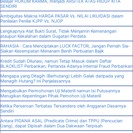
Belajar HUKUM KARMA, menjadi ARSITEK ATAS HIDUP KITA
SENDIRI
Ambiguitas Makna HARGA PASAR Vs. NILAI LIKUIDASI dalam
Penilaian Penilai KJPP Vs. NJOP
Lengkapnya Alat Bukti Surat, Tidak Menjamin Kemenangan
ataupun Kekalahan dalam Gugatan Perdata
RAHASIA : Cara Menciptakan LUCK FACTOR, Jangan Pernah Sia-
Siakan Kesempatan Menanam Benih Perbuatan Bajik
Kredit Sudah Dilunasi, namun Tetap Masuk dalam Daftar
BLACKLIST Perbankan, Pertanda Adanya Internal Fraud Perbankan
Mengapa yang Ditagih (Berhutang) Lebih Galak daripada yang
Menagih Hutang? Ini Penjelasannya
Mengabulkan Permohonan Uji Materiil namun Isi Putusannya
Merugikan Kepentingan Pihak Pemohon Uji Materiil
Ketika Perseroan Terbatas Tersandera oleh Anggaran Dasarnya
Sendiri
Antara PIDANA ASAL (Predicate Crime) dan TPPU (Pencucian
Uang), dapat Dipisah dalam Dua Dakwaan Terpisah