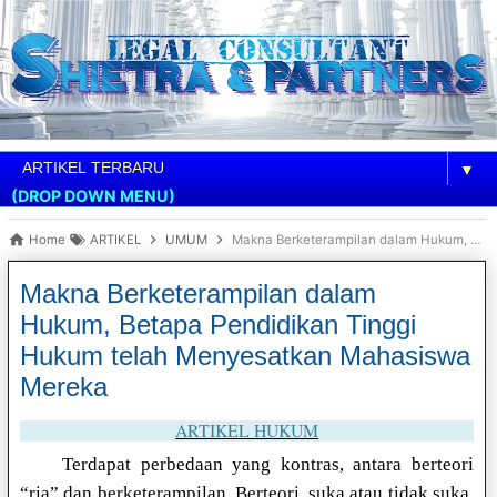
▼
(DROP DOWN MENU)
Home
ARTIKEL
UMUM
Makna Berketerampilan dalam Hukum, Betapa Pendidikan Tinggi Hukum telah Menyesatkan Mahasiswa Mereka
Makna Berketerampilan dalam
Hukum, Betapa Pendidikan Tinggi
Hukum telah Menyesatkan Mahasiswa
Mereka
ARTIKEL HUKUM
Terdapat perbedaan yang kontras, antara berteori
“ria” dan berketerampilan. Berteori, suka atau tidak suka,