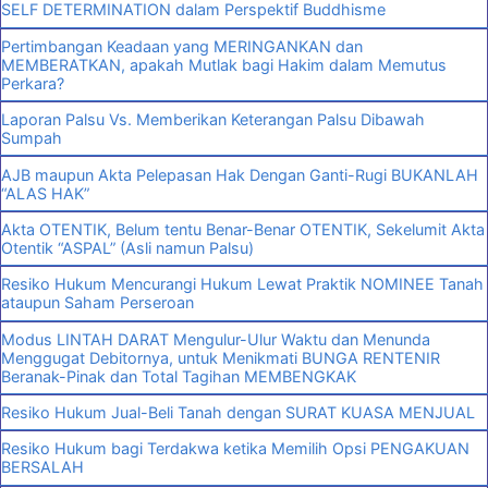
SELF DETERMINATION dalam Perspektif Buddhisme
Pertimbangan Keadaan yang MERINGANKAN dan
MEMBERATKAN, apakah Mutlak bagi Hakim dalam Memutus
Perkara?
Laporan Palsu Vs. Memberikan Keterangan Palsu Dibawah
Sumpah
AJB maupun Akta Pelepasan Hak Dengan Ganti-Rugi BUKANLAH
“ALAS HAK”
Akta OTENTIK, Belum tentu Benar-Benar OTENTIK, Sekelumit Akta
Otentik “ASPAL” (Asli namun Palsu)
Resiko Hukum Mencurangi Hukum Lewat Praktik NOMINEE Tanah
ataupun Saham Perseroan
Modus LINTAH DARAT Mengulur-Ulur Waktu dan Menunda
Menggugat Debitornya, untuk Menikmati BUNGA RENTENIR
Beranak-Pinak dan Total Tagihan MEMBENGKAK
Resiko Hukum Jual-Beli Tanah dengan SURAT KUASA MENJUAL
Resiko Hukum bagi Terdakwa ketika Memilih Opsi PENGAKUAN
BERSALAH