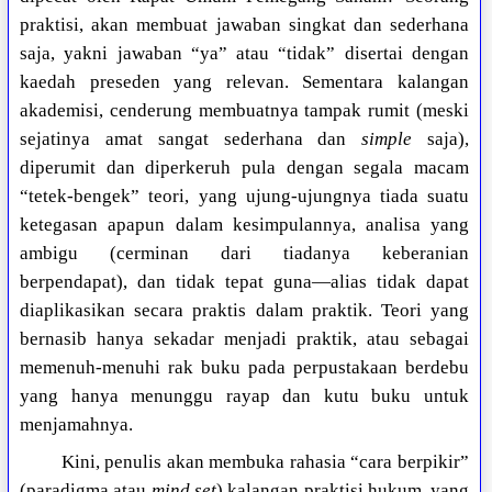
praktisi, akan membuat jawaban singkat dan sederhana
saja, yakni jawaban “ya” atau “tidak” disertai dengan
kaedah preseden yang relevan. Sementara kalangan
akademisi, cenderung membuatnya tampak rumit (meski
sejatinya amat sangat sederhana dan
simple
saja),
diperumit dan diperkeruh pula dengan segala macam
“tetek-bengek” teori, yang ujung-ujungnya tiada suatu
ketegasan apapun dalam kesimpulannya, analisa yang
ambigu (cerminan dari tiadanya keberanian
berpendapat), dan tidak tepat guna—alias tidak dapat
diaplikasikan secara praktis dalam praktik. Teori yang
bernasib hanya sekadar menjadi praktik, atau sebagai
memenuh-menuhi rak buku pada perpustakaan berdebu
yang hanya menunggu rayap dan kutu buku untuk
menjamahnya.
Kini, penulis akan membuka rahasia “cara berpikir”
(paradigma atau
mind set
) kalangan praktisi hukum, yang