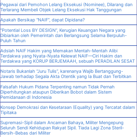
Pegawai dari Pemohon Lelang Eksekusi (Nominee), Dilarang dan
Terlarang Membeli Objek Lelang Eksekusi Hak Tanggungan
Apakah Bersikap “NAIF”, dapat Dipidana?
“Potential Loss BY DESIGN”, Kerugian Keuangan Negara yang
Dibiarkan oleh Pemerintah dan Berlangsung Selama Berpuluh-
Puluh Tahun
Adslah NAIF Hakim yang Memakan Mentah-Mentah Alibi
Terdakwa yang Nyata-Nyata Kelewat NAIF—Ciri Hakim dan
Terdakwa yang KORUP BERJEMAAH, sebuah PERADILAN SESAT
Notaris Bukanlah “Juru Tulis”, karenanya Wajib Bertanggung-
Jawab terhadap Segala Akta Otentik yang Ia Buat dan Terbitkan
Falsafah Hukum Pidana Terpenting namun Tidak Pernah
Diperhitungkan ataupun Diberikan Bobot dalam Sistem
Pemidanaan dI Indonesia
Konsep Demokrasi dan Kesetaraan (Equality) yang Tercatat dalam
Tipitaka
Supremasi-Sipil dalam Ancaman Bahaya, Militer Mengepung
Seluruh Sendi Kehidupan Rakyat Sipil. Tiada Lagi Zona Steril-
Bersih-Bebas dari Militer