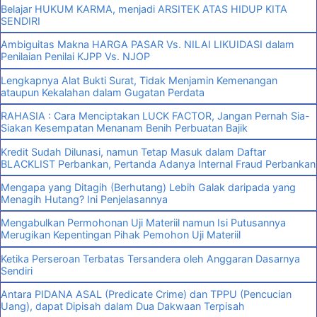
Belajar HUKUM KARMA, menjadi ARSITEK ATAS HIDUP KITA
SENDIRI
Ambiguitas Makna HARGA PASAR Vs. NILAI LIKUIDASI dalam
Penilaian Penilai KJPP Vs. NJOP
Lengkapnya Alat Bukti Surat, Tidak Menjamin Kemenangan
ataupun Kekalahan dalam Gugatan Perdata
RAHASIA : Cara Menciptakan LUCK FACTOR, Jangan Pernah Sia-
Siakan Kesempatan Menanam Benih Perbuatan Bajik
Kredit Sudah Dilunasi, namun Tetap Masuk dalam Daftar
BLACKLIST Perbankan, Pertanda Adanya Internal Fraud Perbankan
Mengapa yang Ditagih (Berhutang) Lebih Galak daripada yang
Menagih Hutang? Ini Penjelasannya
Mengabulkan Permohonan Uji Materiil namun Isi Putusannya
Merugikan Kepentingan Pihak Pemohon Uji Materiil
Ketika Perseroan Terbatas Tersandera oleh Anggaran Dasarnya
Sendiri
Antara PIDANA ASAL (Predicate Crime) dan TPPU (Pencucian
Uang), dapat Dipisah dalam Dua Dakwaan Terpisah