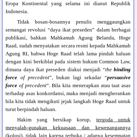
Eropa Kontinental yang selama ini dianut Republik
Indonesia.
Tidak bosan-bosannya penulis menggaungkan
semangat revolusi “daya ikat preseden” dalam berbagai
publikasi, bahkan Mahkamah Agung Belanda, Hoge
Raad, sudah menyatakan secara resmi kepada Mahkamah
Agung RI, bahwa Hoge Raad telah lama pindah haluan
dengan kini berkiblat pada sistem hukum Common Law,
dimana daya ikat preseden diakui menjadi “
the
binding
force
of precedent
”, bukan lagi sekadar “
persuasive
force
of precedent
”. Bila kita menerapkan atau taat asas
terhadap asas konkordansi, maka menjadi mengherankan
bila kita tidak mengikuti jejak langkah Hoge Raad untuk
turut berpindah haluan.
Hakim yang bersikap korup,
tergoda untuk
menyalah-gunakan kekuasaan dan kewenangannya
(kolusi), tidak lain karena terbuka / adanya kesempatan