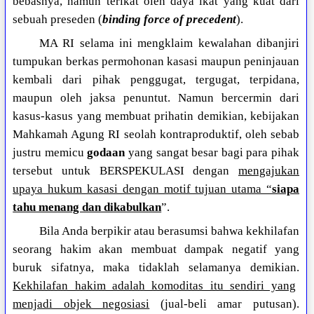
bebasnya, namun terikat oleh daya ikat yang kuat dari
sebuah preseden (
binding force of precedent
).
MA RI selama ini mengklaim kewalahan dibanjiri
tumpukan berkas permohonan kasasi maupun peninjauan
kembali dari pihak penggugat, tergugat, terpidana,
maupun oleh jaksa penuntut. Namun bercermin dari
kasus-kasus yang membuat prihatin demikian, kebijakan
Mahkamah Agung RI seolah kontraproduktif, oleh sebab
justru memicu
godaan
yang sangat besar bagi para pihak
tersebut untuk BERSPEKULASI dengan
mengajukan
upaya hukum kasasi dengan motif tujuan utama “
siapa
tahu menang dan dikabulkan
”.
Bila Anda berpikir atau berasumsi bahwa kekhilafan
seorang hakim akan membuat dampak negatif yang
buruk sifatnya, maka tidaklah selamanya demikian.
Kekhilafan hakim adalah komoditas itu sendiri yang
menjadi objek negosiasi
(jual-beli amar putusan).