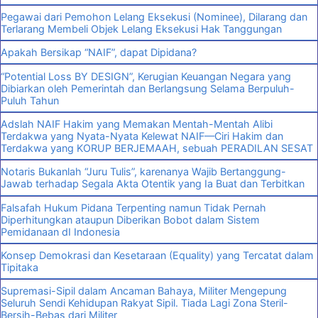
Pegawai dari Pemohon Lelang Eksekusi (Nominee), Dilarang dan
Terlarang Membeli Objek Lelang Eksekusi Hak Tanggungan
Apakah Bersikap “NAIF”, dapat Dipidana?
“Potential Loss BY DESIGN”, Kerugian Keuangan Negara yang
Dibiarkan oleh Pemerintah dan Berlangsung Selama Berpuluh-
Puluh Tahun
Adslah NAIF Hakim yang Memakan Mentah-Mentah Alibi
Terdakwa yang Nyata-Nyata Kelewat NAIF—Ciri Hakim dan
Terdakwa yang KORUP BERJEMAAH, sebuah PERADILAN SESAT
Notaris Bukanlah “Juru Tulis”, karenanya Wajib Bertanggung-
Jawab terhadap Segala Akta Otentik yang Ia Buat dan Terbitkan
Falsafah Hukum Pidana Terpenting namun Tidak Pernah
Diperhitungkan ataupun Diberikan Bobot dalam Sistem
Pemidanaan dI Indonesia
Konsep Demokrasi dan Kesetaraan (Equality) yang Tercatat dalam
Tipitaka
Supremasi-Sipil dalam Ancaman Bahaya, Militer Mengepung
Seluruh Sendi Kehidupan Rakyat Sipil. Tiada Lagi Zona Steril-
Bersih-Bebas dari Militer