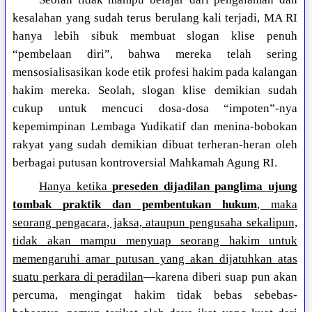
kesalahan yang sudah terus berulang kali terjadi, MA RI
hanya lebih sibuk membuat slogan klise penuh
“pembelaan diri”, bahwa mereka telah sering
mensosialisasikan kode etik profesi hakim pada kalangan
hakim mereka. Seolah, slogan klise demikian sudah
cukup untuk mencuci dosa-dosa “impoten”-nya
kepemimpinan Lembaga Yudikatif dan menina-bobokan
rakyat yang sudah demikian dibuat terheran-heran oleh
berbagai putusan kontroversial Mahkamah Agung RI.
Hanya ketika
preseden dijadilan panglima ujung
tombak praktik dan pembentukan hukum
, maka
seorang pengacara, jaksa, ataupun pengusaha sekalipun,
tidak akan mampu menyuap seorang hakim untuk
memengaruhi amar putusan yang akan dijatuhkan atas
suatu perkara di peradilan
—karena diberi suap pun akan
percuma, mengingat hakim tidak bebas sebebas-