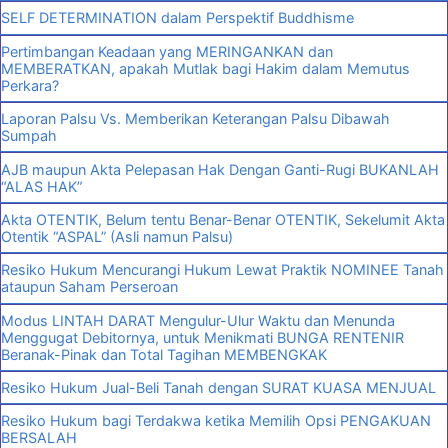
SELF DETERMINATION dalam Perspektif Buddhisme
Pertimbangan Keadaan yang MERINGANKAN dan
MEMBERATKAN, apakah Mutlak bagi Hakim dalam Memutus
Perkara?
Laporan Palsu Vs. Memberikan Keterangan Palsu Dibawah
Sumpah
AJB maupun Akta Pelepasan Hak Dengan Ganti-Rugi BUKANLAH
“ALAS HAK”
Akta OTENTIK, Belum tentu Benar-Benar OTENTIK, Sekelumit Akta
Otentik “ASPAL” (Asli namun Palsu)
Resiko Hukum Mencurangi Hukum Lewat Praktik NOMINEE Tanah
ataupun Saham Perseroan
Modus LINTAH DARAT Mengulur-Ulur Waktu dan Menunda
Menggugat Debitornya, untuk Menikmati BUNGA RENTENIR
Beranak-Pinak dan Total Tagihan MEMBENGKAK
Resiko Hukum Jual-Beli Tanah dengan SURAT KUASA MENJUAL
Resiko Hukum bagi Terdakwa ketika Memilih Opsi PENGAKUAN
BERSALAH