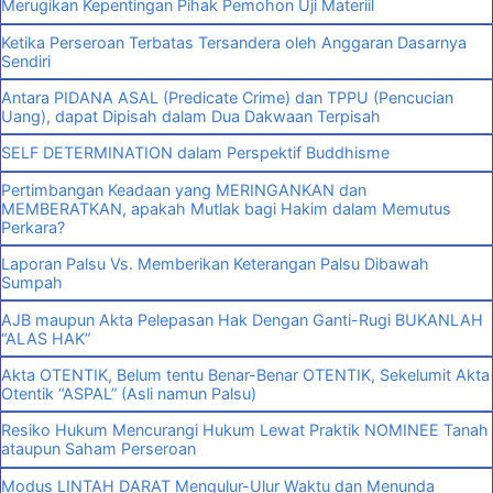
Merugikan Kepentingan Pihak Pemohon Uji Materiil
Ketika Perseroan Terbatas Tersandera oleh Anggaran Dasarnya
Sendiri
Antara PIDANA ASAL (Predicate Crime) dan TPPU (Pencucian
Uang), dapat Dipisah dalam Dua Dakwaan Terpisah
SELF DETERMINATION dalam Perspektif Buddhisme
Pertimbangan Keadaan yang MERINGANKAN dan
MEMBERATKAN, apakah Mutlak bagi Hakim dalam Memutus
Perkara?
Laporan Palsu Vs. Memberikan Keterangan Palsu Dibawah
Sumpah
AJB maupun Akta Pelepasan Hak Dengan Ganti-Rugi BUKANLAH
“ALAS HAK”
Akta OTENTIK, Belum tentu Benar-Benar OTENTIK, Sekelumit Akta
Otentik “ASPAL” (Asli namun Palsu)
Resiko Hukum Mencurangi Hukum Lewat Praktik NOMINEE Tanah
ataupun Saham Perseroan
Modus LINTAH DARAT Mengulur-Ulur Waktu dan Menunda