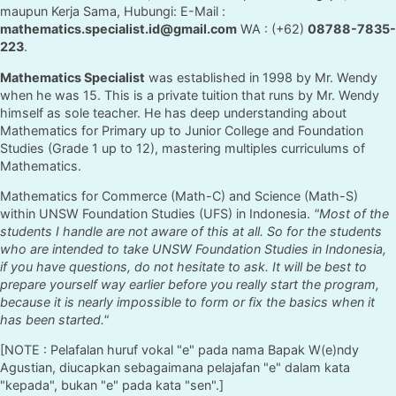
maupun Kerja Sama, Hubungi: E-Mail :
mathematics.specialist.id@gmail.com
WA : (+62)
08788-7835-
223
.
Mathematics Specialist
was established in 1998 by Mr. Wendy
when he was 15. This is a private tuition that runs by Mr. Wendy
himself as sole teacher. He has deep understanding about
Mathematics for Primary up to Junior College and Foundation
Studies (Grade 1 up to 12), mastering multiples curriculums of
Mathematics.
Mathematics for Commerce (Math-C) and Science (Math-S)
within UNSW Foundation Studies (UFS) in Indonesia.
"Most of the
students I handle are not aware of this at all. So for the students
who are intended to take UNSW Foundation Studies in Indonesia,
if you have questions, do not hesitate to ask. It will be best to
prepare yourself way earlier before you really start the program,
because it is nearly impossible to form or fix the basics when it
has been started."
[NOTE : Pelafalan huruf vokal "e" pada nama Bapak W(e)ndy
Agustian, diucapkan sebagaimana pelajafan "e" dalam kata
"kepada", bukan "e" pada kata "sen".]