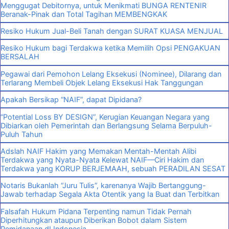
Menggugat Debitornya, untuk Menikmati BUNGA RENTENIR
Beranak-Pinak dan Total Tagihan MEMBENGKAK
Resiko Hukum Jual-Beli Tanah dengan SURAT KUASA MENJUAL
Resiko Hukum bagi Terdakwa ketika Memilih Opsi PENGAKUAN
BERSALAH
Pegawai dari Pemohon Lelang Eksekusi (Nominee), Dilarang dan
Terlarang Membeli Objek Lelang Eksekusi Hak Tanggungan
Apakah Bersikap “NAIF”, dapat Dipidana?
“Potential Loss BY DESIGN”, Kerugian Keuangan Negara yang
Dibiarkan oleh Pemerintah dan Berlangsung Selama Berpuluh-
Puluh Tahun
Adslah NAIF Hakim yang Memakan Mentah-Mentah Alibi
Terdakwa yang Nyata-Nyata Kelewat NAIF—Ciri Hakim dan
Terdakwa yang KORUP BERJEMAAH, sebuah PERADILAN SESAT
Notaris Bukanlah “Juru Tulis”, karenanya Wajib Bertanggung-
Jawab terhadap Segala Akta Otentik yang Ia Buat dan Terbitkan
Falsafah Hukum Pidana Terpenting namun Tidak Pernah
Diperhitungkan ataupun Diberikan Bobot dalam Sistem
Pemidanaan dI Indonesia