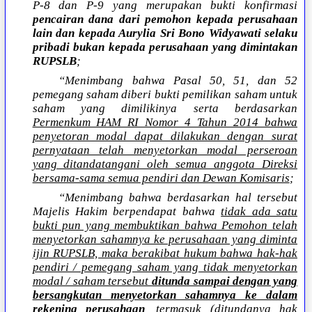
P-8 dan P-9 yang merupakan bukti konfirmasi
pencairan dana dari pemohon kepada perusahaan
lain dan kepada Aurylia Sri Bono Widyawati selaku
pribadi bukan kepada perusahaan yang dimintakan
RUPSLB
;
“Menimbang bahwa Pasal 50, 51, dan 52
pemegang saham diberi bukti pemilikan saham untuk
saham yang dimilikinya serta berdasarkan
Permenkum HAM RI Nomor 4 Tahun 2014 bahwa
penyetoran modal dapat dilakukan dengan surat
pernyataan telah menyetorkan modal perseroan
yang ditandatangani oleh semua anggota Direksi
bersama-sama semua pendiri dan Dewan Komisaris
;
“Menimbang bahwa berdasarkan hal tersebut
Majelis Hakim berpendapat bahwa
tidak ada satu
bukti pun yang membuktikan bahwa Pemohon telah
menyetorkan sahamnya ke perusahaan yang diminta
ijin RUPSLB, maka berakibat hukum bahwa hak-hak
pendiri / pemegang saham yang tidak menyetorkan
modal / saham tersebut
ditunda sampai dengan yang
bersangkutan menyetorkan sahamnya ke dalam
rekening perusahaan
, termasuk (ditundanya hak