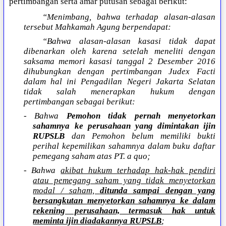
pertimbangan serta amar putusan sebagai berikut:
“Menimbang, bahwa terhadap alasan-alasan
tersebut Mahkamah Agung berpendapat:
“Bahwa alasan-alasan kasasi tidak dapat
dibenarkan oleh karena setelah meneliti dengan
saksama memori kasasi tanggal 2 Desember 2016
dihubungkan dengan pertimbangan Judex Facti
dalam hal ini Pengadilan Negeri Jakarta Selatan
tidak salah menerapkan hukum dengan
pertimbangan sebagai berikut:
- Bahwa
Pemohon tidak pernah menyetorkan
sahamnya ke perusahaan yang dimintakan ijin
RUPSLB
dan Pemohon belum memiliki bukti
perihal kepemilikan sahamnya dalam buku daftar
pemegang saham atas PT. a quo;
- Bahwa
akibat hukum terhadap hak-hak pendiri
atau pemegang saham yang tidak menyetorkan
modal / saham,
ditunda sampai dengan yang
bersangkutan menyetorkan sahamnya ke dalam
rekening perusahaan, termasuk hak untuk
meminta ijin diadakannya RUPSLB
;