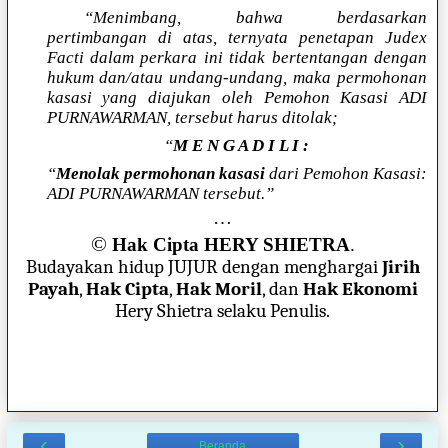
“Menimbang, bahwa berdasarkan
pertimbangan di atas, ternyata penetapan Judex
Facti dalam perkara ini tidak bertentangan dengan
hukum dan/atau undang-undang, maka permohonan
kasasi yang diajukan oleh Pemohon Kasasi ADI
PURNAWARMAN, tersebut harus ditolak;
“
M E N G A D I L I :
“
Menolak permohonan kasasi
dari Pemohon Kasasi:
ADI PURNAWARMAN tersebut.”
…
©
Hak Cipta HERY SHIETRA
.
Budayakan hidup JUJUR dengan menghargai
Jirih
Payah
,
Hak Cipta
,
Hak Moril
, dan
Hak Ekonomi
Hery Shietra selaku Penulis.
‹
›
Beranda