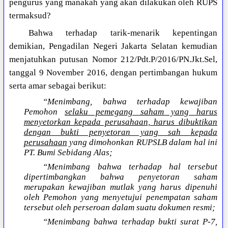
pengurus yang manakah yang akan dilakukan oleh RUPS
termaksud?
Bahwa terhadap tarik-menarik kepentingan
demikian, Pengadilan Negeri Jakarta Selatan kemudian
menjatuhkan putusan Nomor 212/Pdt.P/2016/PN.Jkt.Sel,
tanggal 9 November 2016, dengan pertimbangan hukum
serta amar sebagai berikut:
“Menimbang, bahwa terhadap kewajiban
Pemohon
selaku pemegang saham yang harus
menyetorkan kepada perusahaan, harus dibuktikan
dengan bukti penyetoran yang sah kepada
perusahaan
yang dimohonkan RUPSLB dalam hal ini
PT. Bumi Sebidang Alas;
“Menimbang bahwa terhadap hal tersebut
dipertimbangkan bahwa penyetoran saham
merupakan kewajiban mutlak yang harus dipenuhi
oleh Pemohon yang menyetujui penempatan saham
tersebut oleh perseroan dalam suatu dokumen resmi;
“Menimbang bahwa terhadap bukti surat P-7,