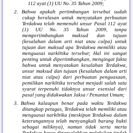
112 ayat (1) UU No. 35 Tahun 2009;
2. Bahwa apakah pertimbangan tersebut sudah
cukup beralasan untuk menyatakan perbuatan
Terdakwa telah memenuhi unsur Pasal 112 ayat
(1) UU No. 35 Tahun 2009, tanpa
mempertimbangkan maksud dan tujuan
(kesalahan dalam arti niat atau culpa) untuk
tujuan dan maksud apa Terdakwa memiliki atau
menguasai nark0tika tersebut; Hal ini sangat
penting untuk dipertimbangkan, mengingat fakta
bahwa untuk menyatakan kesalahan Terdakwa,
unsur maksud dan tujuan (kesalahan dalam arti
niat atau culpa) dari perbuatan penguasaan,
pemilikan nark0tika tersebut menjadi salah satu
syarat terpenuhi tidaknya unsur esensial dari
pasal yang didakwakan Jaksa / Penuntut Umum;
3. Bahwa kalaupun benar pada waktu Terdakwa
ditangkap petugas, Terdakwa telah memiliki atau
menguasai nark0tika (meskipun Terdakwa dalam
keterangannya telah menyangkali barang bukti
sebagai miliknya), namun tidak serta merta
Terdakwa harus dipersalahkan melakukan tindak