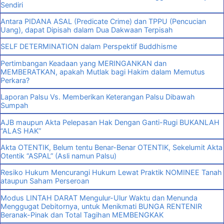
Sendiri
Antara PIDANA ASAL (Predicate Crime) dan TPPU (Pencucian
Uang), dapat Dipisah dalam Dua Dakwaan Terpisah
SELF DETERMINATION dalam Perspektif Buddhisme
Pertimbangan Keadaan yang MERINGANKAN dan
MEMBERATKAN, apakah Mutlak bagi Hakim dalam Memutus
Perkara?
Laporan Palsu Vs. Memberikan Keterangan Palsu Dibawah
Sumpah
AJB maupun Akta Pelepasan Hak Dengan Ganti-Rugi BUKANLAH
“ALAS HAK”
Akta OTENTIK, Belum tentu Benar-Benar OTENTIK, Sekelumit Akta
Otentik “ASPAL” (Asli namun Palsu)
Resiko Hukum Mencurangi Hukum Lewat Praktik NOMINEE Tanah
ataupun Saham Perseroan
Modus LINTAH DARAT Mengulur-Ulur Waktu dan Menunda
Menggugat Debitornya, untuk Menikmati BUNGA RENTENIR
Beranak-Pinak dan Total Tagihan MEMBENGKAK