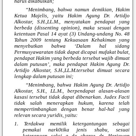
harus dikabulkan;
“Menimbang, bahwa namun demikian, Hakim
Ketua Majelis, yaitu Hakim Agung Dr. Artidjo
Alkostar, S.H.,LL.M., menyatakan pendapat yang
berbeda (dissenting opinion), maka sesuai dengan
ketentuan Pasal 14 ayat (3) Undang-undang No. 48
Tahun 2009 tentang Kekuasaan Kehakiman yang
menyebutkan bahwa ‘Dalam hal sidang
Permusyawaratan tidak dapat dicapai mufakat bulat,
pendapat Hakim yang berbeda tersebut wajib dimuat
dalam putusan’, maka pendapat Hakim Agung Dr.
Artidjo Alkostar, S.H.,LL.M.tersebut dimuat secara
lengkap dalam putusan ini;
“Menimbang, bahwa Hakim Agung Dr. Artidjo
Alkostar, S.H., LL.M., berpendapat alasan-alasan
kasasi tersebut tidak dapat dibenarkan. Judex Facti
tidak salah menerapkan hukum, karena telah
mempertimbangkan dengan benar hal-hal yang
relevan secara yuridis, yaitu:
1. Terdakwa memilik ketergantungan sebagai
pemakai nark0tika jenis shabu, sesuai
keterangan saksi a de charge dr. Hariawan