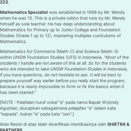
223
.
Mathematics Specialist
was established in 1998 by Mr. Wendy
when he was 15. This is a private tuition that runs by Mr. Wendy
himself as sole teacher. He has deep understanding about
Mathematics for Primary up to Junior College and Foundation
Studies (Grade 1 up to 12), mastering multiples curriculums of
Mathematics.
Mathematics for Commerce (Math-C) and Science (Math-S)
within UNSW Foundation Studies (UFS) in Indonesia.
"Most of the
students I handle are not aware of this at all. So for the students
who are intended to take UNSW Foundation Studies in Indonesia,
if you have questions, do not hesitate to ask. It will be best to
prepare yourself way earlier before you really start the program,
because it is nearly impossible to form or fix the basics when it
has been started."
[NOTE : Pelafalan huruf vokal "e" pada nama Bapak W(e)ndy
Agustian, diucapkan sebagaimana pelajafan "e" dalam kata
"kepada", bukan "e" pada kata "sen".]
Iklan Resmi di atas telah diverifikasi otentikasinya oleh
SHIETRA &
PARTNERS
.