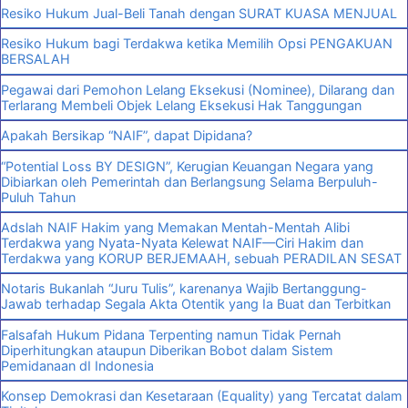
Resiko Hukum Jual-Beli Tanah dengan SURAT KUASA MENJUAL
Resiko Hukum bagi Terdakwa ketika Memilih Opsi PENGAKUAN
BERSALAH
Pegawai dari Pemohon Lelang Eksekusi (Nominee), Dilarang dan
Terlarang Membeli Objek Lelang Eksekusi Hak Tanggungan
Apakah Bersikap “NAIF”, dapat Dipidana?
“Potential Loss BY DESIGN”, Kerugian Keuangan Negara yang
Dibiarkan oleh Pemerintah dan Berlangsung Selama Berpuluh-
Puluh Tahun
Adslah NAIF Hakim yang Memakan Mentah-Mentah Alibi
Terdakwa yang Nyata-Nyata Kelewat NAIF—Ciri Hakim dan
Terdakwa yang KORUP BERJEMAAH, sebuah PERADILAN SESAT
Notaris Bukanlah “Juru Tulis”, karenanya Wajib Bertanggung-
Jawab terhadap Segala Akta Otentik yang Ia Buat dan Terbitkan
Falsafah Hukum Pidana Terpenting namun Tidak Pernah
Diperhitungkan ataupun Diberikan Bobot dalam Sistem
Pemidanaan dI Indonesia
Konsep Demokrasi dan Kesetaraan (Equality) yang Tercatat dalam