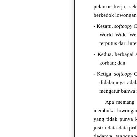
pelamar kerja, s
berkedok lowongan 
- Kesatu,
softcopy
C
World Wide Web
terputus dari inte
- Kedua, berbagai 
korban; dan
- Ketiga,
softcopy
CV
didalamnya adal
mengatur bahwa m
Apa memang di
membuka lowongan 
yang tidak punya
justru data-data pr
tiadanya tanggung