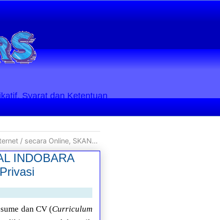
ikatif. Syarat dan Ketentuan
ARA JOBSTREET. Penyalahgunaan Data Pribadi & Pelanggaran Privasi
NDAL INDOBARA
rivasi
resume dan CV (
Curriculum