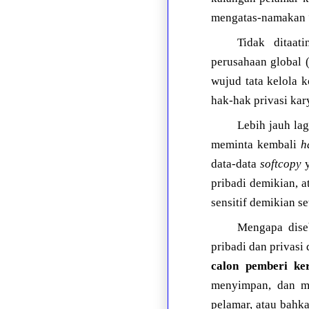
mengatas-namakan 
Tidak ditaat
perusahaan global 
wujud tata kelola 
hak-hak privasi kar
Lebih jauh lag
meminta kembali
h
data-data
softcopy
y
pribadi demikian, a
sensitif demikian s
Mengapa dise
pribadi dan privas
calon pemberi ke
menyimpan, dan me
pelamar, atau bahk