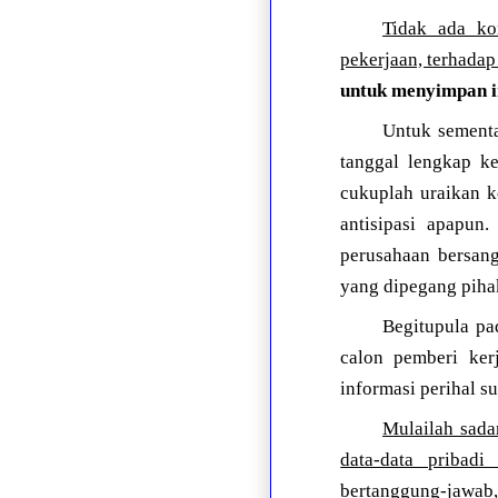
Tidak ada ko
pekerjaan, terhadap
untuk menyimpan i
Untuk sementa
tanggal lengkap ke
cukuplah uraikan k
antisipasi apapun
perusahaan bersang
yang dipegang piha
Begitupula pa
calon pemberi kerj
informasi perihal 
Mulailah sada
data-data pribadi
bertanggung-jawab