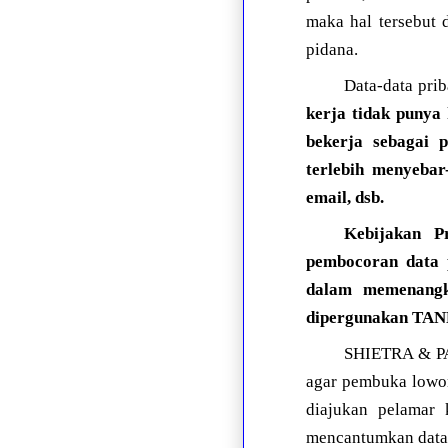
maka hal tersebut 
pidana.
Data-data pri
kerja tidak punya
bekerja sebagai 
terlebih menyeba
email, dsb.
Kebijakan Pr
pembocoran data 
dalam memenangka
dipergunakan TA
SHIETRA & PAR
agar pembuka lowon
diajukan pelamar 
mencantumkan data-d