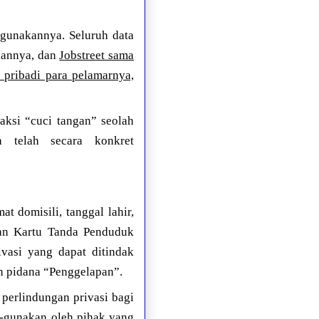
-gunakannya. Seluruh data
haannya, dan
Jobstreet sama
 pribadi para pelamarnya,
aksi “cuci tangan” seolah
a telah secara konkret
at domisili, tanggal lahir,
an Kartu Tanda Penduduk
vasi yang dapat ditindak
n pidana “Penggelapan”.
 perlindungan privasi bagi
ah-gunakan oleh pihak yang