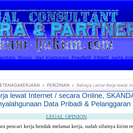
ata, Bisnis, dan Korporasi. Prediktif, Efektif, serta Apl
ETENAGAKERJAAN
PERIZINAN
Bahaya Lamar Kerja lewat Internet / secara Online, SKANDAL INDOB
ja lewat Internet / secara Online, SKA
lahgunaan Data Pribadi & Pelanggaran P
LEGAL OPINION
para pencari kerja hendak melamar kerja, sudah sifatnya kirim 