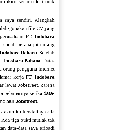
r dikirm secara elektronik
a saya sendiri. Alangkah
alah-gunakan file CV yang
 perusahaan
PT. Indobara
ah sudah berapa juta orang
 Indobara Bahana
. Setelah
. Indobara Bahana
. Data-
a orang pengguna internet
elamar kerja
PT. Indobara
mar lewat
Jobstreet
, karena
data-
ra pelamarnya ketika
melalui
Jobstreet
.
s akun itu kendalinya ada
. Ada tiga bukti mutlak tak
n data-data saya pribadi