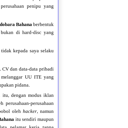
 perusahaan penipu yang
ndobara Bahana
berbentuk
 bukan di hard-disc yang
 tidak kepada saya selaku
. CV dan data-data pribadi
u melanggar UU ITE yang
upakan pidana.
i itu, dengan modus iklan
eh perusahaan-perusahaan
bobol oleh
hacker
, namun
Bahana
itu sendiri maupun
ta pelamar kerja tanpa