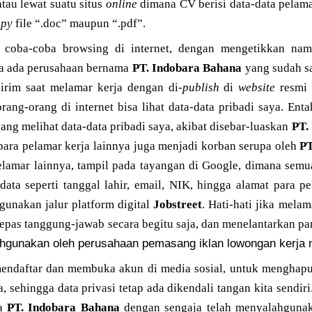
 atau lewat suatu situs
online
dimana CV berisi data-data pelama
opy
file “.doc” maupun “.pdf”.
 coba-coba browsing di internet, dengan mengetikkan nam
ata ada perusahaan bernama
PT. Indobara Bahana
yang sudah s
irim saat melamar kerja dengan di-
publish
di
website
resmi
orang-orang di internet bisa lihat data-data pribadi saya. Ent
ang melihat data-data pribadi saya, akibat disebar-luaskan
PT.
a para pelamar kerja lainnya juga menjadi korban serupa oleh
PT
pelamar lainnya, tampil pada tayangan di Google, dimana semu
data seperti tanggal lahir, email, NIK, hingga alamat para p
unakan jalur platform digital
Jobstreet
. Hati-hati jika mela
epas tanggung-jawab secara begitu saja, dan menelantarkan pa
lahgunakan oleh perusahaan pemasang iklan lowongan kerja 
mendaftar dan membuka akun di media sosial, untuk menghapu
, sehingga data privasi tetap ada dikendali tangan kita sendiri
wa
PT. Indobara
Bahana
dengan sengaja telah menyalahgunaka