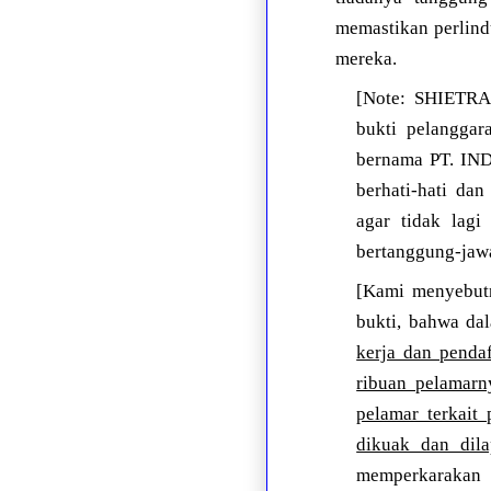
memastikan perlindu
mereka.
[Note: SHIETR
bukti pelanggar
bernama PT. IN
berhati-hati da
agar tidak lagi
bertanggung-jaw
[Kami menyebut
bukti, bahwa d
kerja dan penda
ribuan pelamarn
pelamar terkait
dikuak dan dila
memperkarakan 