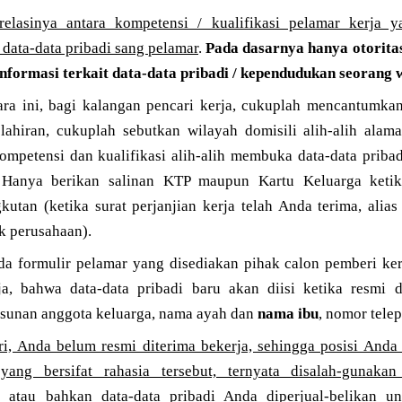
relasinya antara kompetensi / kualifikasi pelamar kerja 
 data-data pribadi sang pelamar
.
Pada dasarnya hanya otorita
nformasi terkait data-data pribadi / kependudukan seorang
ra ini, bagi kalangan pencari kerja, cukuplah mencantumkan 
lahiran, cukuplah sebutkan wilayah domisili alih-alih alama
ompetensi dan kualifikasi alih-alih membuka data-data pribad
. Hanya berikan salinan KTP maupun Kartu Keluarga ketik
kutan (ketika surat perjanjian kerja telah Anda terima, alia
k perusahaan).
da formulir pelamar yang disediakan pihak calon pemberi ker
a, bahwa data-data pribadi baru akan diisi ketika resmi d
susunan anggota keluarga, nama ayah dan
nama ibu
, nomor tele
ri, Anda belum resmi diterima bekerja, sehingga posisi Anda 
 yang bersifat rahasia tersebut, ternyata disalah-gunaka
, atau bahkan data-data pribadi Anda diperjual-belikan un