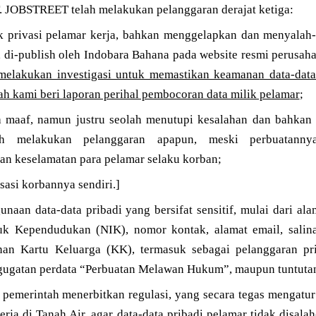
JOBSTREET telah melakukan pelanggaran derajat ketiga:
k privasi pelamar kerja, bahkan menggelapkan dan menyalah
, di-publish oleh Indobara Bahana pada website resmi perusa
 melakukan investigasi untuk memastikan keamanan data-data
lah kami beri laporan perihal pembocoran data milik pelamar
;
a maaf, namun justru seolah menutupi kesalahan dan bahkan 
ah melakukan pelanggaran apapun, meski perbuatanny
 keselamatan para pelamar selaku korban;
sasi korbannya sendiri.]
naan data-data pribadi yang bersifat sensitif, mulai dari alam
k Kependudukan (NIK), nomor kontak, alamat email, salin
nan Kartu Keluarga (KK), termasuk sebagai pelanggaran pri
gugatan perdata “Perbuatan Melawan Hukum”, maupun tuntuta
 pemerintah menerbitkan regulasi, yang secara tegas mengatur
rja di Tanah Air, agar data-data pribadi pelamar tidak disal