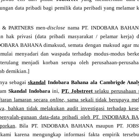
ngan data pribadi bagi pemilik data peribadi yang melamar ke
A & PARTNERS men-
disclose
nama PT. INDOBARA BAHANA,
an hak privasi (data pribadi masyarakat / pelamar kerja) 
DOBARA BAHANA dimaksud, semata dengan maksud agar masy
n mulai menyadari dan waspada terhadap modus-modus berk
 terulang menjadi korban serupa oleh perusahaan-perusaha
ab demikian.]
nya sebagai
skandal
Indobara Bahana ala Cambrigde Analy
alam
Skandal Indobara
ini,
PT. Jobstreet
selaku perusahaan 
ftaran lamaran secara
online
, sama sekali tidak berupaya mel
ya, bahkan tidak melakukan audit investigasi terhadap kese
 penyalah-gunaan data-data pribadi oleh PT. INDOBARA B
porkan
. Bila PT. INDOBARA BAHANA maupun PT. JOBS
kami karena mengungkap informasi fakta empirik terse