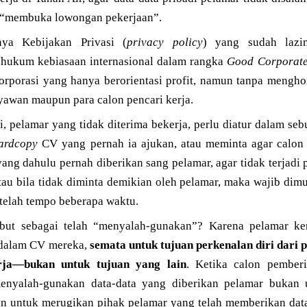
“membuka lowongan pekerjaan”.
inya Kebijakan Privasi (
privacy policy
) yang sudah lazi
(hukum kebiasaan internasional dalam rangka
Good Corporat
korporasi yang hanya berorientasi profit, namun tanpa mengh
yawan maupun para calon pencari kerja.
i, pelamar yang tidak diterima bekerja, perlu diatur dalam seb
ardcopy
CV yang pernah ia ajukan, atau meminta agar calon
ang dahulu pernah diberikan sang pelamar, agar tidak terjadi
tau bila tidak diminta demikian oleh pelamar, maka wajib dim
etelah tempo beberapa waktu.
but sebagai telah “menyalah-gunakan”? Karena pelamar ke
i dalam CV mereka,
semata untuk tujuan perkenalan diri dari 
rja—bukan untuk tujuan yang lain
. Ketika calon pemberi
nyalah-gunakan data-data yang diberikan pelamar bukan u
an untuk merugikan pihak pelamar yang telah memberikan data-