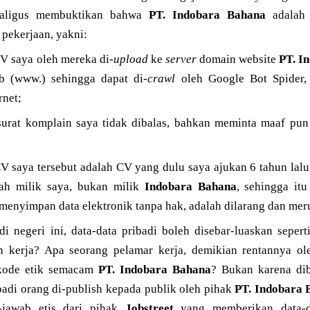
ekaligus membuktikan bahwa
PT. Indobara Bahana
adalah
pekerjaan, yakni:
V saya oleh mereka di-
upload
ke
server
domain website
PT. I
 (www.) sehingga dapat di-
crawl
oleh Google Bot Spider,
rnet;
surat komplain saya tidak dibalas, bahkan meminta maaf pun
 saya tersebut adalah CV yang dulu saya ajukan 6 tahun lalu
ah milik saya, bukan milik
Indobara Bahana
, sehingga it
enyimpan data elektronik tanpa hak, adalah dilarang dan mer
 negeri ini, data-data pribadi boleh disebar-luaskan sepert
kerja? Apa seorang pelamar kerja, demikian rentannya ol
 kode etik semacam
PT. Indobara Bahana
? Bukan karena di
ibadi orang di-publish kepada publik oleh pihak
PT. Indobara 
-jawab etis dari pihak
Jobstreet
yang memberikan data-da