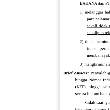
BAHANA dan PT. 
1) melanggar ha
para pelamar
sekali tidak
sekalipun te
2) tidak memint
tidak pern
membahayakan
3) mengkriminali
Brief Answer:
Penyalah-gu
hingga Nomor Indu
(KTP), hingga sali
secara hukum baik 
Sudah saatnya
kalangan pelamar ke