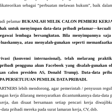
dikateorikan sebagai “perbuatan melawan hukum”, baik dala
badi pelamar
BUKANLAH MILIK CALON PEMBERI KERJA, se
 hak untuk menyimpan data-data pribadi pelamar—kecuali 
pegawai lembaga bersangkutan. Bila menyimpannya saja 
r-luaskannya, atau menyalah-gunakan seperti memanfaatk
ivasi (konvensi internasional), telah melarang prakti
pribadi pengguna akun Facebook yang disalah-gunakan o
n calon presiden AS, Donald Trump). Data-data pribad
NPA PERSETUJUAN PEMILIK DATA PRIBADI.
TNERS lebih mendorong, agar pemerintah / penyusun regulas
gan kerja dilarang mensyaratkan dicantumkannya data-data 
kerja, dan disaat bersamaan setiap pencari kerja diwajibk
ata pribadi mereka pada surat lamaran kerja, CV, dsb.