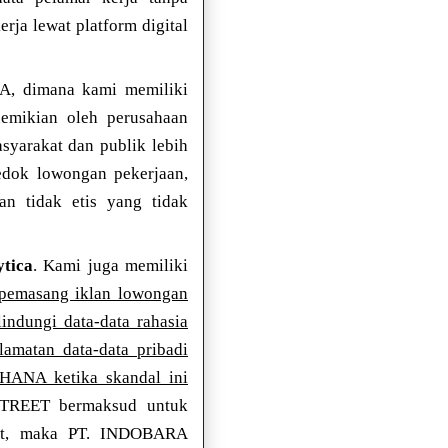
rja lewat platform digital
 dimana kami memiliki
demikian oleh perusahaan
arakat dan publik lebih
edok lowongan pekerjaan,
an tidak etis yang tidak
tica
. Kami juga memiliki
pemasang iklan lowongan
indungi data-data rahasia
lamatan data-data pribadi
AHANA ketika skandal ini
TREET bermaksud untuk
but, maka PT. INDOBARA