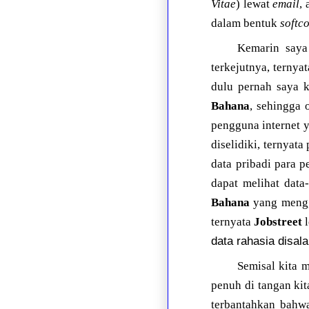
Vitae
) lewat
email
,
dalam bentuk
softc
Kemarin saya
terkejutnya, terny
dulu pernah saya k
Bahana
, sehingga 
pengguna internet y
diselidiki, ternyat
data pribadi para 
dapat melihat data-
Bahana
yang mengg
ternyata
Jobstreet
l
data rahasia disa
Semisal kita 
penuh di tangan kita
terbantahkan bah