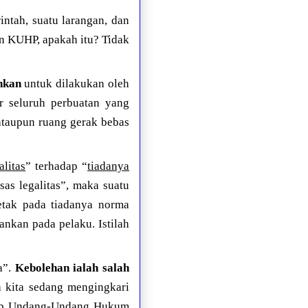
rintah, suatu larangan, dan
an KUHP, apakah itu? Tidak
hkan
untuk dilakukan oleh
r seluruh perbuatan yang
ataupun ruang gerak bebas
alitas
” terhadap “
tiadanya
as legalitas”, maka suatu
letak pada tiadanya norma
nkan pada pelaku. Istilah
a”.
Kebolehan ialah salah
a kita sedang mengingkari
itab Undang-Undang Hukum