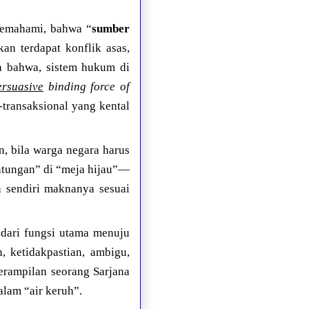
memahami, bahwa “
sumber
an terdapat konflik asas,
n bahwa, sistem hukum di
ersuasive
binding force of
-transaksional yang kental
n, bila warga negara harus
ntungan” di “meja hijau”—
n sendiri maknanya sesuai
 dari fungsi utama menuju
, ketidakpastian, ambigu,
erampilan seorang Sarjana
lam “air keruh”.