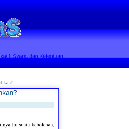
ikatif. Syarat dan Ketentuan
lehkan?
ehkan?
tinya itu
suatu kebolehan
,