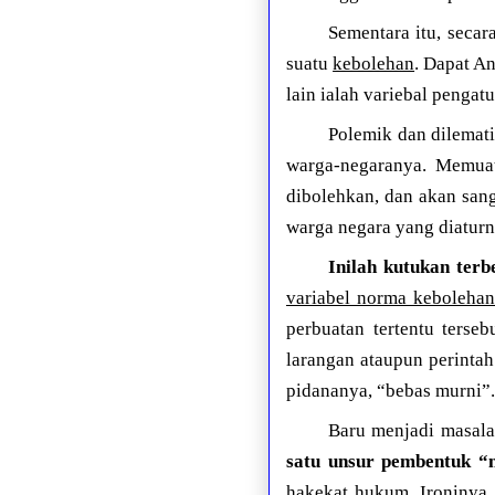
Sementara itu, secar
suatu
kebolehan
. Dapat An
lain ialah variebal pengatu
Polemik dan dilemat
warga-negaranya. Memuat
dibolehkan, dan akan san
warga negara yang diaturn
Inilah kutukan te
variabel norma kebolehan
perbuatan tertentu terse
larangan ataupun perinta
pidananya, “bebas murni”.
Baru menjadi masala
satu unsur pembentuk 
hakekat hukum. Ironinya,