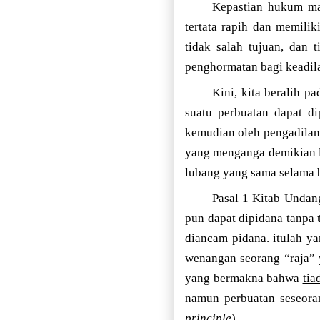
Kepastian hukum ma
tertata rapih dan memiliki
tidak salah tujuan, dan 
penghormatan bagi keadil
Kini, kita beralih p
suatu perbuatan dapat di
kemudian oleh pengadilan
yang menganga demikian l
lubang yang sama selama 
Pasal 1 Kitab Unda
pun dapat dipidana tanpa
diancam pidana. itulah y
wenangan seorang “raja” 
yang bermakna bahwa
tia
namun perbuatan seseoran
principle
).