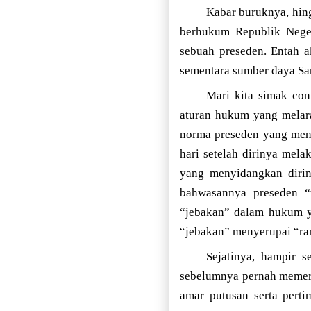
Kabar buruknya, hing
berhukum Republik Neger
sebuah preseden. Entah a
sementara sumber daya Sa
Mari kita simak con
aturan hukum yang melar
norma preseden yang meny
hari setelah dirinya mel
yang menyidangkan dirin
bahwasannya preseden “
“jebakan” dalam hukum ya
“jebakan” menyerupai “ra
Sejatinya, hampir s
sebelumnya pernah memerik
amar putusan serta pert