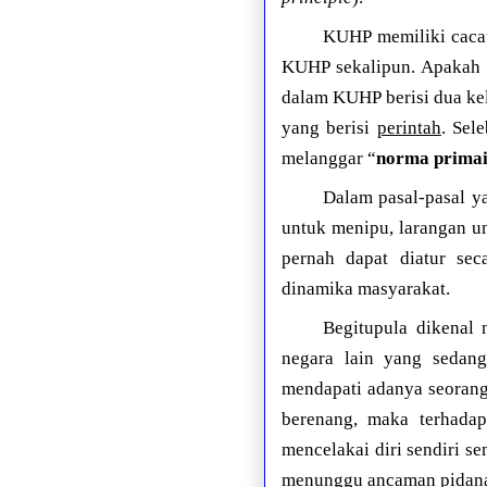
KUHP memiliki cacat
KUHP sekalipun. Apakah c
dalam KUHP berisi dua ke
yang berisi
perintah
. Sel
melanggar “
norma prima
Dalam pasal-pasal y
untuk menipu, larangan u
pernah dapat diatur se
dinamika masyarakat.
Begitupula dikenal
negara lain yang sedang
mendapati adanya seorang
berenang, maka terhada
mencelakai diri sendiri s
menunggu ancaman pidana