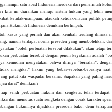
ga hampir satu abad Indonesia merdeka dari pemerintah koloni
i kita ini diarahkan menuju sistem hukum yang lebih me
kibat ketidak-mampuan, ataukah ketidak-mauan politik petin
rjana Hukum di Indonesia demikian berlimpah.
toh kasus yang pernah dan akan kembali terulang dimasa me
ang, namun terdapat norma preseden yang membolehkan, da
atakan “boleh perbuatan tersebut dilakukan”, akan tetapi ter
akukan perbuatan tersebut dengan penuh keyakinan adalah “b
ya kemudian menyatakan bahwa dirinya “bersalah”, denga
tidak mengikat” hakim yang bebas-sebebas-bebasnya saat 
ng patut kita waspadai bersama. Siapakah yang paling haru
njau darat” demikian?
etiap sendi perbuatan hukum dan sengketa, telah terdapat
sa dan memutus suatu sengketa dengan corak karakter spesifi
imbangan hukumnya dijadikan preseden baku, demi tercipta