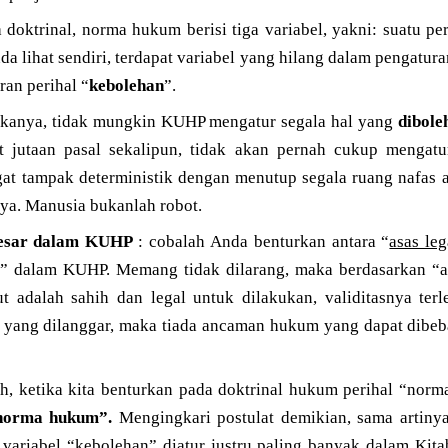
a doktrinal, norma hukum berisi tiga variabel, yakni: suatu pe
da lihat sendiri, terdapat variabel yang hilang dalam pengatur
ran perihal “
kebolehan
”.
ikanya, tidak mungkin KUHP mengatur segala hal yang
dibole
 jutaan pasal sekalipun, tidak akan pernah cukup mengatu
gat tampak deterministik dengan menutup segala ruang nafas 
ya. Manusia bukanlah robot.
rbesar dalam KUHP
: cobalah Anda benturkan antara “
asas leg
” dalam KUHP. Memang tidak dilarang, maka berdasarkan “as
but adalah sahih dan legal untuk dilakukan, validitasnya ter
h yang dilanggar, maka tiada ancaman hukum yang dapat dibeba
h, ketika kita benturkan pada doktrinal hukum perihal “norm
“norma hukum”.
Mengingkari postulat demikian, sama artiny
 variabel “kebolehan” diatur justru paling banyak dalam K