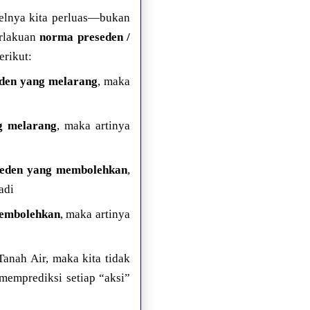
belnya kita perluas—bukan
erlakuan
norma preseden /
erikut:
eden yang melarang
, maka
g melarang
, maka artinya
eseden yang membolehkan
,
adi
membolehkan
, maka artinya
Tanah Air, maka kita tidak
 memprediksi setiap “aksi”