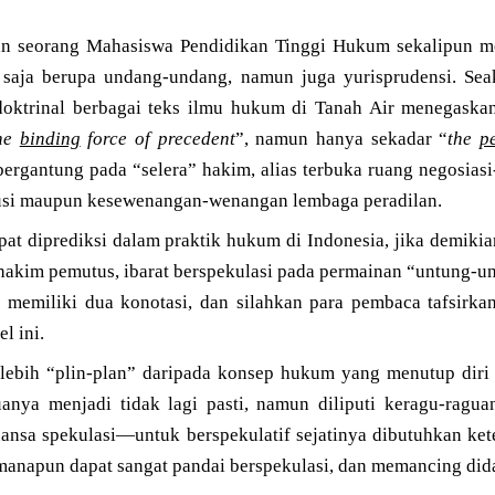
kan seorang Mahasiswa Pendidikan Tinggi Hukum sekalipun 
 saja berupa undang-undang, namun juga yurisprudensi. Seak
doktrinal berbagai teks ilmu hukum di Tanah Air menegaska
he
binding
force of precedent
”, namun hanya sekadar “
the
p
ergantung pada “selera” hakim, alias terbuka ruang negosiasi
lusi maupun kesewenangan-wenangan lembaga peradilan.
at diprediksi dalam praktik hukum di Indonesia, jika demikia
 hakim pemutus, ibarat berspekulasi pada permainan “untung-u
” memiliki dua konotasi, dan silahkan para pembaca tafsirka
l ini.
 lebih “plin-plan” daripada konsep hukum yang menutup diri
nya menjadi tidak lagi pasti, namun diliputi keragu-raguan
uansa spekulasi—untuk berspekulatif sejatinya dibutuhkan ket
anapun dapat sangat pandai berspekulasi, dan memancing dida