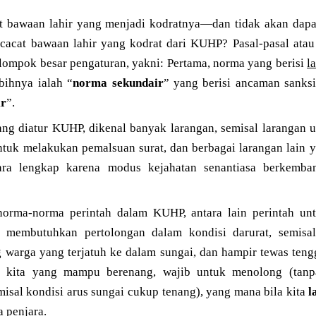
 bawaan lahir yang menjadi kodratnya—dan tidak akan dapat
acat bawaan lahir yang kodrat dari KUHP? Pasal-pasal atau
lompok besar pengaturan, yakni: Pertama, norma yang berisi
l
ebihnya ialah “
norma sekundair
” yang berisi ancaman sanks
ir
”.
ang diatur KUHP, dikenal banyak larangan, semisal larangan
ntuk melakukan pemalsuan surat, dan berbagai larangan lain y
cara lengkap karena modus kejahatan senantiasa berkemba
 norma-norma perintah dalam KUHP, antara lain perintah u
 membutuhkan pertolongan dalam kondisi darurat, semisal
 warga yang terjatuh ke dalam sungai, dan hampir tewas ten
p kita yang mampu berenang, wajib untuk menolong (tanp
emisal kondisi arus sungai cukup tenang), yang mana bila kita
l
 penjara.