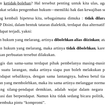
kan
ketidak-bolehan
? Hal tersebut penting untuk kita ulas, a
akat selaku pengemban hukum—memiliki hak dan kewajiban se
ang kembali hipetesa kita, sebagaimana dimuka :
tidak dilar
?
Disini, dalam bentuk tataran dialektik, terdapat dua alternati
apat terjadi, yakni:
an hukum yang melarang, artinya
dibolehkan alias diizinkan
; a
ran hukum yang melarang, maka artinya
tidak dibolehkan
, kar
n perbuatan tersebut dilakukan.
gis dan sama-sama terdapat pihak pembelanya masing-masi
t suatu larangan, maka artinya siapa pun boleh melakukan 
ndapat sebaliknya, dengan sama lantangnya, bahwa betul ti
uran yang membolehkan, maka itu sama artinya melanggar nor
ling silang-pendapat demikian, adalah wajar dalam nega
asi dan berpendapat. Namun kita tidak sedang bicara politik,
membuka pintu “kompromi”.