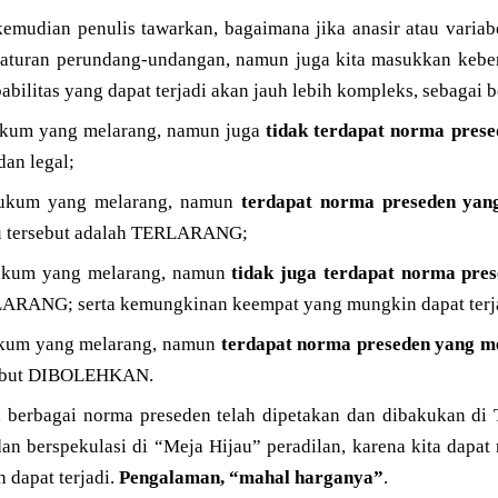
 kemudian penulis tawarkan, bagaimana jika anasir atau varia
raturan perundang-undangan, namun juga kita masukkan keb
abilitas yang dapat terjadi akan jauh lebih kompleks, sebagai b
hukum yang melarang, namun juga
tidak terdapat norma pres
an legal;
 hukum yang melarang, namun
terdapat norma preseden yan
tu tersebut adalah TERLARANG;
 hukum yang melarang, namun
tidak juga terdapat norma pr
LARANG; serta kemungkinan keempat yang mungkin dapat terj
hukum yang melarang, namun
terdapat norma preseden yang 
rsebut DIBOLEHKAN.
a berbagai norma preseden telah dipetakan dan dibakukan di 
an berspekulasi di “Meja Hijau” peradilan, karena kita dapat
 dapat terjadi.
Pengalaman, “mahal harganya”
.