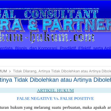
ata, Bisnis, dan Korporasi. Prediktif, Efektif, serta Apl
MUM
Tidak Dilarang, Artinya Tidak Dibolehkan atau Artinya Dibo
rtinya Tidak Dibolehkan atau Artinya Dibol
ARTIKEL HUKUM
FALSE NEGATIVE Vs. FALSE POSITIVE
turan hukum yang melarang suatu perbuatan, maka apakah ar