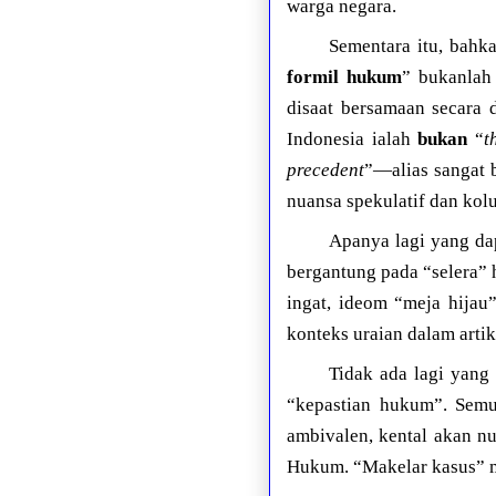
warga negara.
Sementara itu, bah
formil hukum
” bukanlah
disaat bersamaan secara 
Indonesia ialah
bukan
“
t
precedent
”—alias sangat b
nuansa spekulatif dan ko
Apanya lagi yang dap
bergantung pada “selera”
ingat, ideom “meja hijau
konteks uraian dalam artike
Tidak ada lagi yang
“kepastian hukum”. Semua
ambivalen, kental akan n
Hukum. “Makelar kasus” m