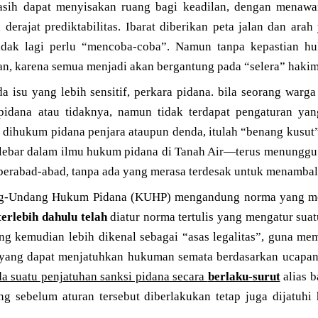
sih dapat menyisakan ruang bagi keadilan, dengan menawa
 derajat prediktabilitas. Ibarat diberikan peta jalan dan arah
tidak lagi perlu “mencoba-coba”. Namun tanpa kepastian hu
an, karena semua menjadi akan bergantung pada “selera” hakim
ada isu yang lebih sensitif, perkara pidana. bila seorang warg
pidana atau tidaknya, namun tidak terdapat pengaturan yan
 dihukum pidana penjara ataupun denda, itulah “benang kusut”
ebar dalam ilmu hukum pidana di Tanah Air—terus menunggu 
berabad-abad, tanpa ada yang merasa terdesak untuk menambal
ng-Undang Hukum Pidana (KUHP) mengandung norma yang men
terlebih dahulu telah
diatur norma tertulis yang mengatur suat
ang kemudian lebih dikenal sebagai “asas legalitas”, guna me
yang dapat menjatuhkan hukuman semata berdasarkan ucapan s
da suatu penjatuhan sanksi pidana secara
berlaku-surut
alias b
g sebelum aturan tersebut diberlakukan tetap juga dijatuhi