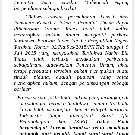
Penuntut Umum tersebut Mahkamah Agung
berpendapat sebagai berikut:
“Bahwa alasan permohonan kasasi dari
Pemohon Kasasi / Jaksa / Penuntut Umum dapat
dibenarkan karena Judex Facti telah keliru
menerapkan hukum dalam mengadili perkara
Terdakwa. Putusan Judex Facti / Pengadilan Negeri
Tarakan Nomor 92/Pid.Sus/2015/PN.TAR tanggal 9
Juli 2015 yang menyatakan Terdakwa Karim Bin
Yunus telah terbukti melakukan perbuatan
sebagaimana didakwakan Penuntut Umum, akan
tetapi perbuatan tersebut bukan merupakan suatu
tindak pidana,
adalah putusan yang salah
menerapkan hukum
, dengan pertimbangan sebagai
berikut:
- Bahwa sesuai fakta-fakta hukum yang terungkap di
persidangan terbukti Terdakwa sebagai Nakhoda
kapal telah menangkap ikan di wilayah perairan
Indonesia tanpa dilengkapi Surat Ijin
Penangkapan Ikan (SIPI).
Judex Facti
berpendapat karena Terdakwa telah mendapat
petunjuk dari pemilik kapal surat-surat kapal