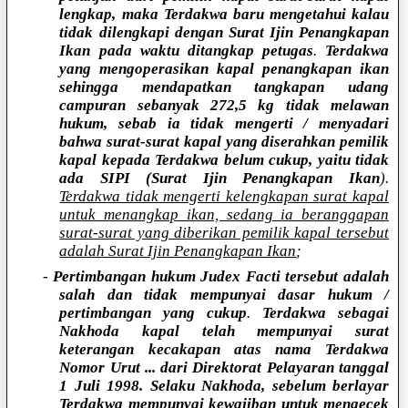
lengkap, maka Terdakwa baru mengetahui kalau
tidak dilengkapi dengan Surat Ijin Penangkapan
Ikan pada waktu ditangkap petugas
.
Terdakwa
yang mengoperasikan kapal penangkapan ikan
sehingga mendapatkan tangkapan udang
campuran sebanyak 272,5 kg tidak melawan
hukum, sebab ia tidak mengerti / menyadari
bahwa surat-surat kapal yang diserahkan pemilik
kapal kepada Terdakwa belum cukup, yaitu tidak
ada SIPI (Surat Ijin Penangkapan Ikan
).
Terdakwa tidak mengerti kelengkapan surat kapal
untuk menangkap ikan, sedang ia beranggapan
surat-surat yang diberikan pemilik kapal tersebut
adalah Surat Ijin Penangkapan Ikan
;
-
Pertimbangan hukum Judex Facti tersebut adalah
salah dan tidak mempunyai dasar hukum /
pertimbangan yang cukup
.
Terdakwa sebagai
Nakhoda kapal telah mempunyai surat
keterangan kecakapan atas nama Terdakwa
Nomor Urut ... dari Direktorat Pelayaran tanggal
1 Juli 1998. Selaku Nakhoda, sebelum berlayar
Terdakwa mempunyai kewajiban untuk mengecek