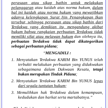
perasaan atau sikap bathin untuk melakukan
pelanggaran
atau kaidah atas norma hukum,
dalam
hal ini kaidah atau norma hukum yang mewajibkan
adanya kelengkapan Surat Ijin Penangkapan Ikan
tersebut, sehingga perasaan atau sikap bathin dari
Terdakwa yang demikian itu, mengandung akibat
hukum bahwa rangkaian perbuatan Terdakwa tidak
memiliki sifat atau melawan hukum
dan olehnya itu,
perbuatan Terdakwa tidak dapat dikategorikan
sebagai perbuatan pidana
;
“
MENGADILI :
1. Menyatakan Terdakwa KARIM Bin YUNUS telah
terbukti melakukan perbuatan yang didakwakan
sebagaimana dalam Dakwaan Kesatu,
tetapi
bukan merupakan Tindak Pidana
;
2. Menyatakan Terdakwa KARIM Bin YUNUS
lepas
dari segala tuntutan hukum
;
3. Memulihkan hak Terdakwa dalam kemampuan,
kedudukan dan harkat serta martabatnya.”