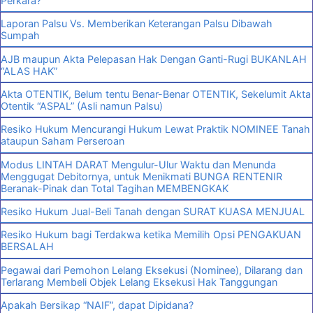
Perkara?
Laporan Palsu Vs. Memberikan Keterangan Palsu Dibawah
Sumpah
AJB maupun Akta Pelepasan Hak Dengan Ganti-Rugi BUKANLAH
“ALAS HAK”
Akta OTENTIK, Belum tentu Benar-Benar OTENTIK, Sekelumit Akta
Otentik “ASPAL” (Asli namun Palsu)
Resiko Hukum Mencurangi Hukum Lewat Praktik NOMINEE Tanah
ataupun Saham Perseroan
Modus LINTAH DARAT Mengulur-Ulur Waktu dan Menunda
Menggugat Debitornya, untuk Menikmati BUNGA RENTENIR
Beranak-Pinak dan Total Tagihan MEMBENGKAK
Resiko Hukum Jual-Beli Tanah dengan SURAT KUASA MENJUAL
Resiko Hukum bagi Terdakwa ketika Memilih Opsi PENGAKUAN
BERSALAH
Pegawai dari Pemohon Lelang Eksekusi (Nominee), Dilarang dan
Terlarang Membeli Objek Lelang Eksekusi Hak Tanggungan
Apakah Bersikap “NAIF”, dapat Dipidana?