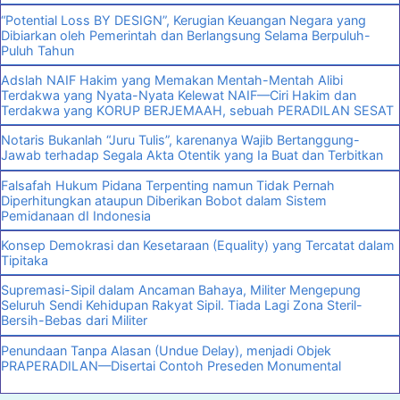
“Potential Loss BY DESIGN”, Kerugian Keuangan Negara yang
Dibiarkan oleh Pemerintah dan Berlangsung Selama Berpuluh-
Puluh Tahun
Adslah NAIF Hakim yang Memakan Mentah-Mentah Alibi
Terdakwa yang Nyata-Nyata Kelewat NAIF—Ciri Hakim dan
Terdakwa yang KORUP BERJEMAAH, sebuah PERADILAN SESAT
Notaris Bukanlah “Juru Tulis”, karenanya Wajib Bertanggung-
Jawab terhadap Segala Akta Otentik yang Ia Buat dan Terbitkan
Falsafah Hukum Pidana Terpenting namun Tidak Pernah
Diperhitungkan ataupun Diberikan Bobot dalam Sistem
Pemidanaan dI Indonesia
Konsep Demokrasi dan Kesetaraan (Equality) yang Tercatat dalam
Tipitaka
Supremasi-Sipil dalam Ancaman Bahaya, Militer Mengepung
Seluruh Sendi Kehidupan Rakyat Sipil. Tiada Lagi Zona Steril-
Bersih-Bebas dari Militer
Penundaan Tanpa Alasan (Undue Delay), menjadi Objek
PRAPERADILAN—Disertai Contoh Preseden Monumental