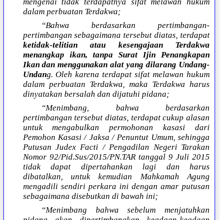
mengenai tidak terdapatnya sifat melawan hukum
dalam perbuatan Terdakwa;
“Bahwa berdasarkan pertimbangan-
pertimbangan sebagaimana tersebut diatas, terdapat
ketidak-telitian atau kesengajaan Terdakwa
menangkap ikan, tanpa Surat Ijin Penangkapan
Ikan dan menggunakan alat yang dilarang Undang-
Undan
g. Oleh karena terdapat sifat melawan hukum
dalam perbuatan Terdakwa, maka Terdakwa harus
dinyatakan bersalah dan dijatuhi pidana;
“Menimbang, bahwa berdasarkan
pertimbangan tersebut diatas, terdapat cukup alasan
untuk mengabulkan permohonan kasasi dari
Pemohon Kasasi / Jaksa / Penuntut Umum, sehingga
Putusan Judex Facti / Pengadilan Negeri Tarakan
Nomor 92/Pid.Sus/2015/PN.TAR tanggal 9 Juli 2015
tidak dapat dipertahankan lagi dan harus
dibatalkan, untuk kemudian Mahkamah Agung
mengadili sendiri perkara ini dengan amar putusan
sebagaimana disebutkan di bawah ini;
“Menimbang bahwa sebelum menjatuhkan
pidana akan dipertimbangkan keadaan-keadaan