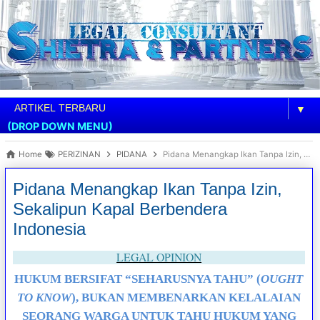
▼
(DROP DOWN MENU)
Home
PERIZINAN
PIDANA
Pidana Menangkap Ikan Tanpa Izin, Sekalipun Kapal Berbendera Indonesia
Pidana Menangkap Ikan Tanpa Izin,
Sekalipun Kapal Berbendera
Indonesia
LEGAL OPINION
HUKUM BERSIFAT “SEHARUSNYA TAHU” (
OUGHT
TO KNOW
), BUKAN MEMBENARKAN KELALAIAN
SEORANG WARGA UNTUK TAHU HUKUM YANG