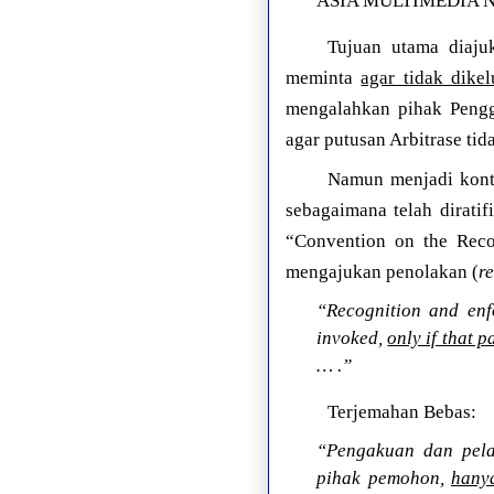
ASIA MULTIMEDIA NE
Tujuan utama diaju
meminta
agar tidak dike
mengalahkan pihak Pengg
agar putusan Arbitrase tid
Namun menjadi kontr
sebagaimana telah dirati
“Convention on the Reco
mengajukan penolakan (
re
“Recognition and enf
invoked,
only if that 
… .”
Terjemahan Bebas:
“Pengakuan dan pela
pihak pemohon,
hany