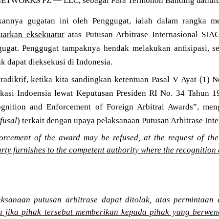
TWORKS FZ — LLC, sebagai Para Termohon Banding dahul
kannya gugatan ini oleh Penggugat, ialah dalam rangka m
luarkan eksekuatur
atas Putusan Arbitrase Internasional SIA
ugat. Penggugat tampaknya hendak melakukan antisipasi, se
ak dapat dieksekusi di Indonesia.
adiktif, ketika kita sandingkan ketentuan Pasal V Ayat (1)
fikasi Indoensia lewat Keputusan Presiden RI No. 34 Tahun
gnition and Enforcement of Foreign Arbitral Awards”, me
fusal
) terkait dengan upaya pelaksanaan Putusan Arbitrase Inte
orcement of the award may be refused, at the request of the
party furnishes to the competent authority where the recognitio
ksanaan putusan arbitrase dapat ditolak, atas permintaan
a jika pihak tersebut memberikan kepada pihak yang berwe