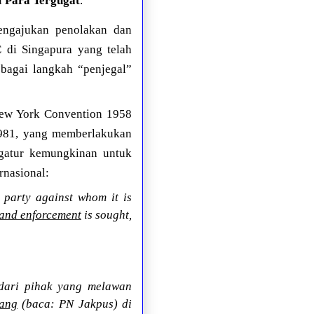
u
Para Tergugat
.
engajukan penolakan dan
C di Singapura yang telah
bagai langkah “penjegal”
 New York Convention 1958
 1981, yang memberlakukan
ngatur kemungkinan untuk
rnasional:
 party against whom it is
n and enforcement
is sought,
 dari pihak yang melawan
nang
(baca: PN Jakpus) di