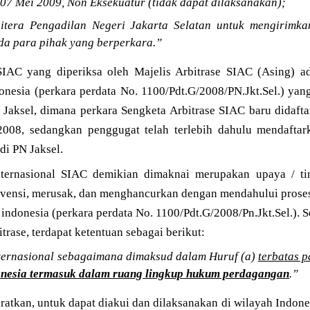
 07 Mei 2009, Non Eksekuatur (tidak dapat dilaksanakan);
itera Pengadilan Negeri Jakarta Selatan untuk mengirimk
ada para pihak yang berperkara.”
SIAC yang diperiksa oleh Majelis Arbitrase SIAC (Asing) 
onesia (perkara perdata No. 1100/Pdt.G/2008/PN.Jkt.Sel.) yang
 Jaksel, dimana perkara Sengketa Arbitrase SIAC baru didaft
2008, sedangkan penggugat telah terlebih dahulu mendaftar
di PN Jaksel.
Internasional SIAC demikian dimaknai merupakan upaya / t
rvensi, merusak, dan menghancurkan dengan mendahului prose
 indonesia (perkara perdata No. 1100/Pdt.G/2008/Pn.Jkt.Sel.). 
trase, terdapat ketentuan sebagai berikut:
nternasional sebagaimana dimaksud dalam Huruf (a)
terbatas 
onesia termasuk dalam ruang lingkup hukum perdagangan
.”
atkan, untuk dapat diakui dan dilaksanakan di wilayah Indon