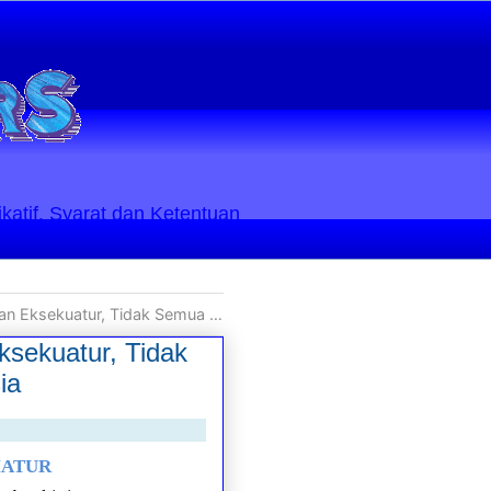
ikatif. Syarat dan Ketentuan
Arbitrase Asing dapat Dieksekusi di Indonesia
ksekuatur, Tidak
ia
MATUR