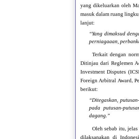
yang dikeluarkan oleh Ma
masuk dalam ruang lingku
lanjut:
“Yang dimaksud denga
perniagaaan, perbanka
Terkait dengan norm
Ditinjau dari Reglemen Ac
Investment Disputes (ICS
Foreign Arbitral Award, P
berikut:
“Ditegaskan, putusan-
pada putusan-putus
dagang.”
Oleh sebab itu, jela
dilaksanakan di Indone