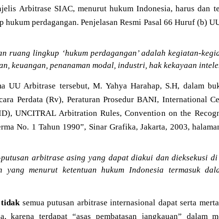
jelis Arbitrase SIAC, menurut hukum Indonesia, harus dan t
p hukum perdagangan. Penjelasan Resmi Pasal 66 Huruf (b) UU 
n ruang lingkup ‘hukum perdagangan’ adalah kegiatan-kegi
n, keuangan, penanaman modal, industri, hak kekayaan intele
a UU Arbitrase tersebut, M. Yahya Harahap, S.H, dalam buk
ara Perdata (Rv), Peraturan Prosedur BANI, International Ce
ID), UNCITRAL Arbitration Rules, Convention on the Recogn
erma No. 1 Tahun 1990”, Sinar Grafika, Jakarta, 2003, halam
putusan arbitrase asing yang dapat diakui dan dieksekusi di
an yang menurut ketentuan hukum Indonesia termasuk da
s
tidak
semua putusan arbitrase internasional dapat serta merta
sia, karena terdapat “asas pembatasan jangkauan” dalam 