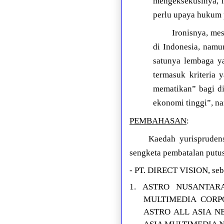
mengeksekusinya, m
perlu upaya hukum 
Ironisnya, me
di Indonesia, namu
satunya lembaga y
termasuk kriteria 
mematikan” bagi di
ekonomi tinggi”, na
PEMBAHASAN
:
Kaedah yurisprude
sengketa pembatalan putus
- PT. DIRECT VISION, se
1. ASTRO NUSANTARA
MULTIMEDIA CORPOR
ASTRO ALL ASIA N