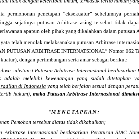
tau tidak dengan ketertiban umum, termasuk tertib hukum yan
yata permohonan penetapan “eksekuatur” sebelumnya pernah
hingga sejatinya putusan Arbitrase asing tersebut tidak dapa
perlawanan apapun oleh pihak yang dikalahkan dalam putusan A
yata telah menolak melaksanakan putusan Arbitrase Internasi
AN PUTUSAN ARBITRASE INTERNATSIONAL” Nomor 062 Tah
uatur), dengan pertimbangan serta amar sebagai berikut:
hwa substansi Putusan Arbitrase Internasional berdasarkan 
as adalah melebihi kewenangan yang sudah ditetapkan y
radilan di Indonesia
yang telah berjalan sesuai dengan pera
tertib hukum),
maka Putusan Arbitrase Internasional dimaks
“
M E N E T A P K A N :
nan Pemohon tersebut diatas tidak dikabulkan;
n Arbitrase Internasional berdasarkan Peraturan SIAC No