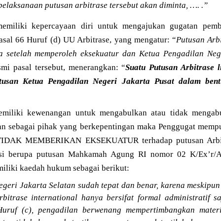
laksanaan putusan arbitrase tersebut akan diminta, …. .”
emiliki kepercayaan diri untuk mengajukan gugatan pemba
sal 66 Huruf (d) UU Arbitrase, yang mengatur: “
Putusan Arbi
ia setelah memperoleh eksekuatur dan Ketua Pengadilan Neg
smi pasal tersebut, menerangkan: “
Suatu Putusan Arbitrase 
tusan Ketua Pengadilan Negeri Jakarta Pusat dalam bent
iliki kewenangan untuk mengabulkan atau tidak mengabu
 dan sebagai pihak yang berkepentingan maka Penggugat mem
 TIDAK MEMBERIKAN EKSEKUATUR terhadap putusan Arbitra
si berupa putusan Mahkamah Agung RI nomor 02 K/Ex’r/Ar
iliki kaedah hukum sebagai berikut:
geri Jakarta Selatan sudah tepat dan benar, karena meskip
rbitrase international hanya bersifat formal administratif 
Huruf (c), pengadilan berwenang mempertimbangkan mater