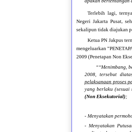
apakah bertentangan a
Terlebih lagi, tern
Negeri Jakarta Pusat, se
sekalipun tidak diajukan 
Ketua PN Jakpus tern
mengeluarkan ”PENETAP
2009 (Penetapan Non Eksek
““Menimbang, ba
2008, tersebut diat
pelaksanaan proses pe
yang berlaku (sesuai 
(Non Eksekutorial)
;
- Menyatakan permoho
- Menyatakan Putusa