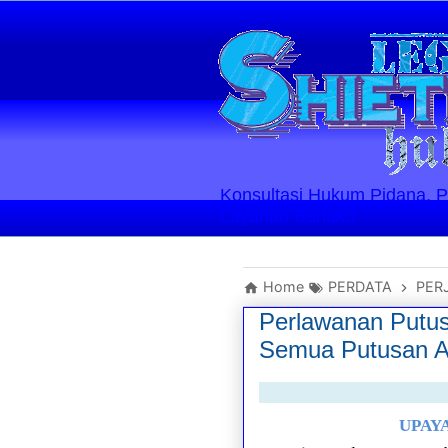
Konsultasi Hukum Pidana, Perd
Layanan Berlaku
Home
PERDATA
PER
Perlawanan Putus
Semua Putusan Ar
UPAY