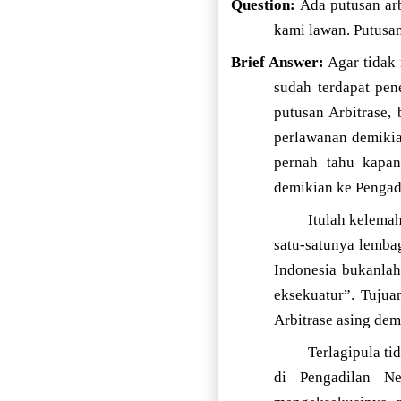
Question:
Ada putusan ar
kami lawan. Putusan
Brief Answer:
Agar tidak 
sudah terdapat pen
putusan Arbitrase,
perlawanan demikia
pernah tahu kapan
demikian ke Pengad
Itulah kelemah
satu-satunya lembag
Indonesia bukanlah
eksekuatur”. Tujua
Arbitrase asing dem
Terlagipula ti
di Pengadilan Ne