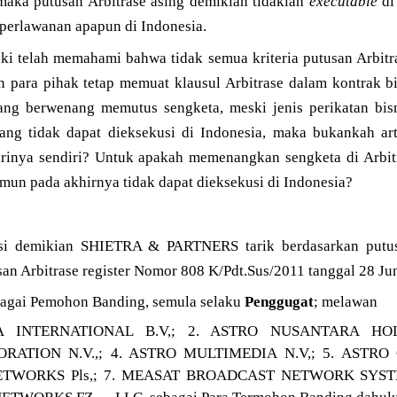
aka putusan Arbitrase asing demikian tidaklah
executable
di
perlawanan apapun di Indonesia.
ski telah memahami bahwa tidak semua kriteria putusan Arbitr
n para pihak tetap memuat klausul Arbitrase dalam kontrak bi
ang berwenang memutus sengketa, meski jenis perikatan bis
yang tidak dapat dieksekusi di Indonesia, maka bukankah art
rinya sendiri? Untuk apakah memenangkan sengketa di Arbit
mun pada akhirnya tidak dapat dieksekusi di Indonesia?
nsi demikian SHIETRA & PARTNERS tarik berdasarkan put
an Arbitrase register Nomor 808 K/Pdt.Sus/2011 tanggal 28 Jun
bagai Pemohon Banding, semula selaku
Penggugat
; melawan
 INTERNATIONAL B.V,; 2. ASTRO NUSANTARA HOL
ATION N.V.,; 4. ASTRO MULTIMEDIA N.V,; 5. ASTRO
ETWORKS Pls,; 7. MEASAT BROADCAST NETWORK SYST