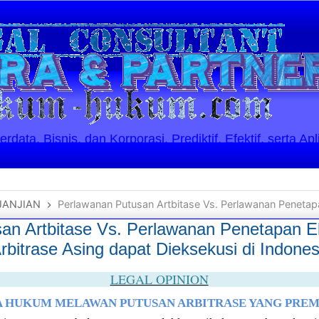
ata, Bisnis, dan Korporasi. Prediktif, Efektif, serta Apl
JANJIAN
Perlawanan Putusan Artbitase Vs. Perlawanan Penetapan Eksekuatur, Tidak Semua Putusan 
an Artbitase Vs. Perlawanan Penetapan E
bitrase Asing dapat Dieksekusi di Indones
LEGAL OPINION
A HUKUM MELAWAN PUTUSAN ARBITRASE YANG PRE