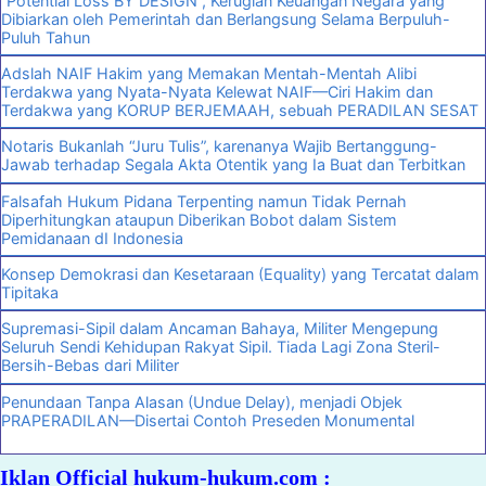
“Potential Loss BY DESIGN”, Kerugian Keuangan Negara yang
Dibiarkan oleh Pemerintah dan Berlangsung Selama Berpuluh-
Puluh Tahun
Adslah NAIF Hakim yang Memakan Mentah-Mentah Alibi
Terdakwa yang Nyata-Nyata Kelewat NAIF—Ciri Hakim dan
Terdakwa yang KORUP BERJEMAAH, sebuah PERADILAN SESAT
Notaris Bukanlah “Juru Tulis”, karenanya Wajib Bertanggung-
Jawab terhadap Segala Akta Otentik yang Ia Buat dan Terbitkan
Falsafah Hukum Pidana Terpenting namun Tidak Pernah
Diperhitungkan ataupun Diberikan Bobot dalam Sistem
Pemidanaan dI Indonesia
Konsep Demokrasi dan Kesetaraan (Equality) yang Tercatat dalam
Tipitaka
Supremasi-Sipil dalam Ancaman Bahaya, Militer Mengepung
Seluruh Sendi Kehidupan Rakyat Sipil. Tiada Lagi Zona Steril-
Bersih-Bebas dari Militer
Penundaan Tanpa Alasan (Undue Delay), menjadi Objek
PRAPERADILAN—Disertai Contoh Preseden Monumental
Iklan Official hukum-hukum.com :