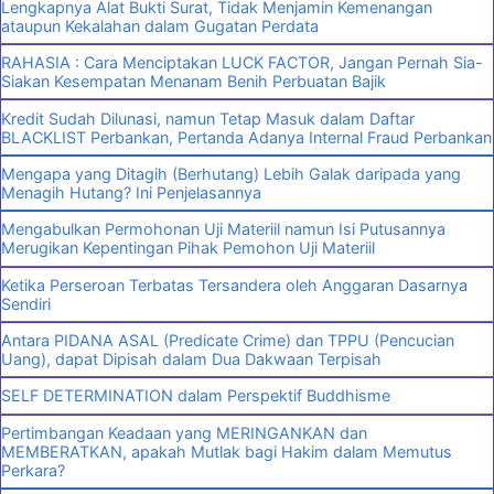
Lengkapnya Alat Bukti Surat, Tidak Menjamin Kemenangan
ataupun Kekalahan dalam Gugatan Perdata
RAHASIA : Cara Menciptakan LUCK FACTOR, Jangan Pernah Sia-
Siakan Kesempatan Menanam Benih Perbuatan Bajik
Kredit Sudah Dilunasi, namun Tetap Masuk dalam Daftar
BLACKLIST Perbankan, Pertanda Adanya Internal Fraud Perbankan
Mengapa yang Ditagih (Berhutang) Lebih Galak daripada yang
Menagih Hutang? Ini Penjelasannya
Mengabulkan Permohonan Uji Materiil namun Isi Putusannya
Merugikan Kepentingan Pihak Pemohon Uji Materiil
Ketika Perseroan Terbatas Tersandera oleh Anggaran Dasarnya
Sendiri
Antara PIDANA ASAL (Predicate Crime) dan TPPU (Pencucian
Uang), dapat Dipisah dalam Dua Dakwaan Terpisah
SELF DETERMINATION dalam Perspektif Buddhisme
Pertimbangan Keadaan yang MERINGANKAN dan
MEMBERATKAN, apakah Mutlak bagi Hakim dalam Memutus
Perkara?