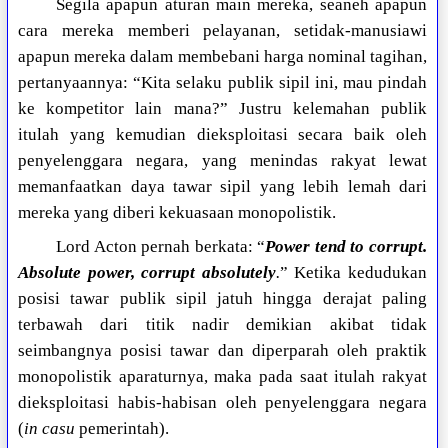
Segila apapun aturan main mereka, seaneh apapun
cara mereka memberi pelayanan, setidak-manusiawi
apapun mereka dalam membebani harga nominal tagihan,
pertanyaannya: “Kita selaku publik sipil ini, mau pindah
ke kompetitor lain mana?” Justru kelemahan publik
itulah yang kemudian dieksploitasi secara baik oleh
penyelenggara negara, yang menindas rakyat lewat
memanfaatkan daya tawar sipil yang lebih lemah dari
mereka yang diberi kekuasaan monopolistik.
Lord Acton pernah berkata: “
Power tend to corrupt.
Absolute power, corrupt absolutely
.
” Ketika kedudukan
posisi tawar publik sipil jatuh hingga derajat paling
terbawah dari titik nadir demikian akibat tidak
seimbangnya posisi tawar dan diperparah oleh praktik
monopolistik aparaturnya, maka pada saat itulah rakyat
dieksploitasi habis-habisan oleh penyelenggara negara
(
in casu
pemerintah).