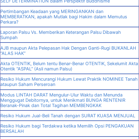
SELF DETERMINATION dalam Perspektif Buddhisme
Pertimbangan Keadaan yang MERINGANKAN dan
MEMBERATKAN, apakah Mutlak bagi Hakim dalam Memutus
Perkara?
Laporan Palsu Vs. Memberikan Keterangan Palsu Dibawah
Sumpah
AJB maupun Akta Pelepasan Hak Dengan Ganti-Rugi BUKANLAH
“ALAS HAK”
Akta OTENTIK, Belum tentu Benar-Benar OTENTIK, Sekelumit Akta
Otentik “ASPAL” (Asli namun Palsu)
Resiko Hukum Mencurangi Hukum Lewat Praktik NOMINEE Tanah
ataupun Saham Perseroan
Modus LINTAH DARAT Mengulur-Ulur Waktu dan Menunda
Menggugat Debitornya, untuk Menikmati BUNGA RENTENIR
Beranak-Pinak dan Total Tagihan MEMBENGKAK
Resiko Hukum Jual-Beli Tanah dengan SURAT KUASA MENJUAL
Resiko Hukum bagi Terdakwa ketika Memilih Opsi PENGAKUAN
BERSALAH