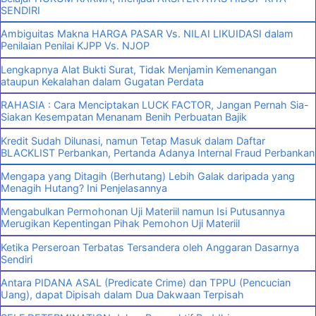
SENDIRI
Ambiguitas Makna HARGA PASAR Vs. NILAI LIKUIDASI dalam
Penilaian Penilai KJPP Vs. NJOP
Lengkapnya Alat Bukti Surat, Tidak Menjamin Kemenangan
ataupun Kekalahan dalam Gugatan Perdata
RAHASIA : Cara Menciptakan LUCK FACTOR, Jangan Pernah Sia-
Siakan Kesempatan Menanam Benih Perbuatan Bajik
Kredit Sudah Dilunasi, namun Tetap Masuk dalam Daftar
BLACKLIST Perbankan, Pertanda Adanya Internal Fraud Perbankan
Mengapa yang Ditagih (Berhutang) Lebih Galak daripada yang
Menagih Hutang? Ini Penjelasannya
Mengabulkan Permohonan Uji Materiil namun Isi Putusannya
Merugikan Kepentingan Pihak Pemohon Uji Materiil
Ketika Perseroan Terbatas Tersandera oleh Anggaran Dasarnya
Sendiri
Antara PIDANA ASAL (Predicate Crime) dan TPPU (Pencucian
Uang), dapat Dipisah dalam Dua Dakwaan Terpisah