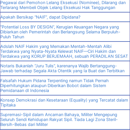
Pegawai dari Pemohon Lelang Eksekusi (Nominee), Dilarang dan
Terlarang Membeli Objek Lelang Eksekusi Hak Tanggungan
Apakah Bersikap “NAIF”, dapat Dipidana?
“Potential Loss BY DESIGN”, Kerugian Keuangan Negara yang
Dibiarkan oleh Pemerintah dan Berlangsung Selama Berpuluh-
Puluh Tahun
Adslah NAIF Hakim yang Memakan Mentah-Mentah Alibi
Terdakwa yang Nyata-Nyata Kelewat NAIF—Ciri Hakim dan
Terdakwa yang KORUP BERJEMAAH, sebuah PERADILAN SESAT
Notaris Bukanlah “Juru Tulis”, karenanya Wajib Bertanggung-
Jawab terhadap Segala Akta Otentik yang Ia Buat dan Terbitkan
Falsafah Hukum Pidana Terpenting namun Tidak Pernah
Diperhitungkan ataupun Diberikan Bobot dalam Sistem
Pemidanaan dI Indonesia
Konsep Demokrasi dan Kesetaraan (Equality) yang Tercatat dalam
Tipitaka
Supremasi-Sipil dalam Ancaman Bahaya, Militer Mengepung
Seluruh Sendi Kehidupan Rakyat Sipil. Tiada Lagi Zona Steril-
Bersih-Bebas dari Militer