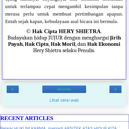
untuk terlampau cepat mengambil kesimpulan tanpa
merasa perlu untuk membuat pertimbangan apapun.
Entah sejak kapan, kebudayaan asal bicara ini bermula.
©
Hak Cipta HERY SHIETRA
.
Budayakan hidup JUJUR dengan menghargai
Jirih
Payah
,
Hak Cipta
,
Hak Moril
, dan
Hak Ekonomi
Hery Shietra selaku Penulis.
‹
›
Beranda
Lihat versi web
RECENT ARTICLES
Belajar HUKUM KARMA, menjadi ARSITEK ATAS HIDUP KITA