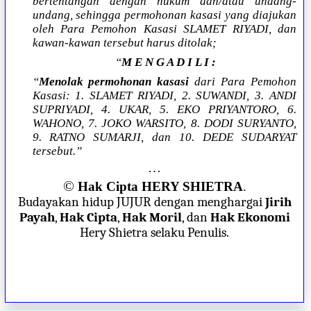
bertentangan dengan hukum dan/atau undang-
undang, sehingga permohonan kasasi yang diajukan
oleh Para Pemohon Kasasi SLAMET RIYADI, dan
kawan-kawan tersebut harus ditolak;
“
M E N G A D I L I :
“
Menolak permohonan kasasi
dari Para Pemohon
Kasasi: 1. SLAMET RIYADI, 2. SUWANDI, 3. ANDI
SUPRIYADI, 4. UKAR, 5. EKO PRIYANTORO, 6.
WAHONO, 7. JOKO WARSITO, 8. DODI SURYANTO,
9. RATNO SUMARJI, dan 10. DEDE SUDARYAT
tersebut.”
…
©
Hak Cipta HERY SHIETRA
.
Budayakan hidup JUJUR dengan menghargai
Jirih
Payah
,
Hak Cipta
,
Hak Moril
, dan
Hak Ekonomi
Hery Shietra selaku Penulis.