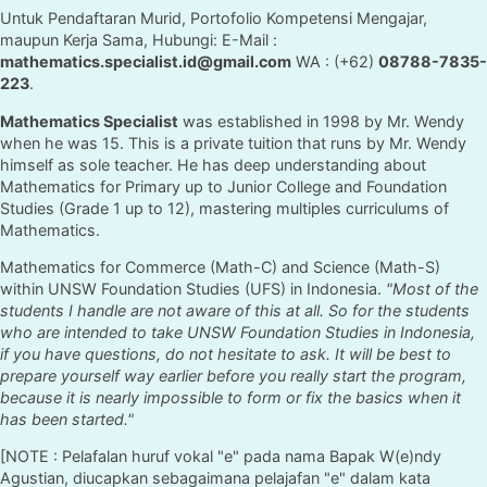
Untuk Pendaftaran Murid, Portofolio Kompetensi Mengajar,
maupun Kerja Sama, Hubungi: E-Mail :
mathematics.specialist.id@gmail.com
WA : (+62)
08788-7835-
223
.
Mathematics Specialist
was established in 1998 by Mr. Wendy
when he was 15. This is a private tuition that runs by Mr. Wendy
himself as sole teacher. He has deep understanding about
Mathematics for Primary up to Junior College and Foundation
Studies (Grade 1 up to 12), mastering multiples curriculums of
Mathematics.
Mathematics for Commerce (Math-C) and Science (Math-S)
within UNSW Foundation Studies (UFS) in Indonesia.
"Most of the
students I handle are not aware of this at all. So for the students
who are intended to take UNSW Foundation Studies in Indonesia,
if you have questions, do not hesitate to ask. It will be best to
prepare yourself way earlier before you really start the program,
because it is nearly impossible to form or fix the basics when it
has been started."
[NOTE : Pelafalan huruf vokal "e" pada nama Bapak W(e)ndy
Agustian, diucapkan sebagaimana pelajafan "e" dalam kata