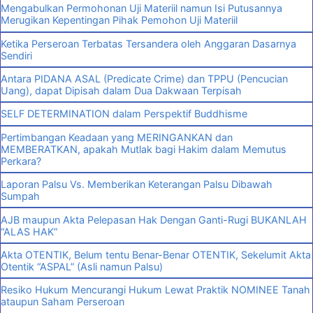
Mengabulkan Permohonan Uji Materiil namun Isi Putusannya
Merugikan Kepentingan Pihak Pemohon Uji Materiil
Ketika Perseroan Terbatas Tersandera oleh Anggaran Dasarnya
Sendiri
Antara PIDANA ASAL (Predicate Crime) dan TPPU (Pencucian
Uang), dapat Dipisah dalam Dua Dakwaan Terpisah
SELF DETERMINATION dalam Perspektif Buddhisme
Pertimbangan Keadaan yang MERINGANKAN dan
MEMBERATKAN, apakah Mutlak bagi Hakim dalam Memutus
Perkara?
Laporan Palsu Vs. Memberikan Keterangan Palsu Dibawah
Sumpah
AJB maupun Akta Pelepasan Hak Dengan Ganti-Rugi BUKANLAH
“ALAS HAK”
Akta OTENTIK, Belum tentu Benar-Benar OTENTIK, Sekelumit Akta
Otentik “ASPAL” (Asli namun Palsu)
Resiko Hukum Mencurangi Hukum Lewat Praktik NOMINEE Tanah
ataupun Saham Perseroan