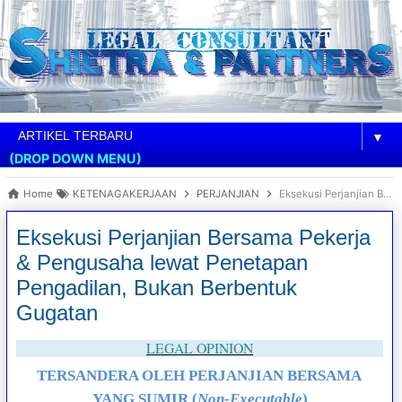
▼
(DROP DOWN MENU)
Home
KETENAGAKERJAAN
PERJANJIAN
Eksekusi Perjanjian Bersama Pekerja & Pengusaha lewat Penetapan Pengadilan, Bukan Berbentuk Gugatan
Eksekusi Perjanjian Bersama Pekerja
& Pengusaha lewat Penetapan
Pengadilan, Bukan Berbentuk
Gugatan
LEGAL OPINION
TERSANDERA OLEH PERJANJIAN BERSAMA
YANG SUMIR (
Non-Executable
)