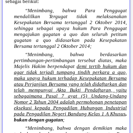
sebagai berikut:
“Menimbang, bahwa Para Penggugat
mendalilkan Tergugat tidak melaksanakan
Kesepakatan Bersama tertanggal 2 Oktober 2014,
sehingga sebagai upaya hukum Para Penggugat
mengajukan gugatan a quo dan seluruh petitum
gugatan a quo didasarkan pada Kesepakatan
Bersama tertanggal 2 Oktober 2014;
“Menimbang, bahwa berdasarkan
pertimbangan-pertimbangan tersebut diatas, maka
Majelis Hakim berpendapat
demi tertib hukum dan
agar tidak terjadi tumpang tindih perkara a quo,
maka upaya hukum terhadap Kesepakatan Bersama
atau Perjanjian Bersama yang telah didaftarkan dan
telah mempunyai Akta Bukti Pendaftaran, yaitu
sebagaimana Pasal 7 ayat (5) Undang-Undang
Nomor 2 Tahun 2004 adalah permohonan penetapan
eksekusi kepada Pengadilan Hubungan Industrial
pada Pengadilan Negeri Bandung Kelas 1 A Khusus
,
bukan dengan gugatan
;
“Menimbang, bahwa dengan demikian maka