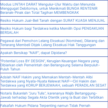
Modus LINTAH DARAT Mengulur-Ulur Waktu dan Menunda
Menggugat Debitornya, untuk Menikmati BUNGA RENTENIR
Beranak-Pinak dan Total Tagihan MEMBENGKAK
Resiko Hukum Jual-Beli Tanah dengan SURAT KUASA MENJUAL
Resiko Hukum bagi Terdakwa ketika Memilih Opsi PENGAKUAN
BERSALAH
Pegawai dari Pemohon Lelang Eksekusi (Nominee), Dilarang dan
Terlarang Membeli Objek Lelang Eksekusi Hak Tanggungan
Apakah Bersikap “NAIF”, dapat Dipidana?
“Potential Loss BY DESIGN”, Kerugian Keuangan Negara yang
Dibiarkan oleh Pemerintah dan Berlangsung Selama Berpuluh-
Puluh Tahun
Adslah NAIF Hakim yang Memakan Mentah-Mentah Alibi
Terdakwa yang Nyata-Nyata Kelewat NAIF—Ciri Hakim dan
Terdakwa yang KORUP BERJEMAAH, sebuah PERADILAN SESAT
Notaris Bukanlah “Juru Tulis”, karenanya Wajib Bertanggung-
Jawab terhadap Segala Akta Otentik yang Ia Buat dan Terbitkan
Falsafah Hukum Pidana Terpenting namun Tidak Pernah