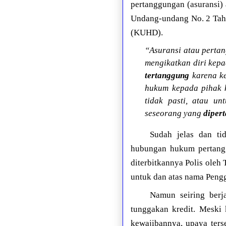
pertanggungan (asuransi)
Undang-undang No. 2 Tah
(KUHD).
“Asuransi atau perta
mengikatkan diri kep
tertanggung
karena ke
hukum kepada pihak k
tidak pasti, atau u
seseorang yang
diper
Sudah jelas dan ti
hubungan hukum pertanggu
diterbitkannya Polis oleh
untuk dan atas nama Pengg
Namun seiring berj
tunggakan kredit. Mesk
kewajibannya, upaya ters