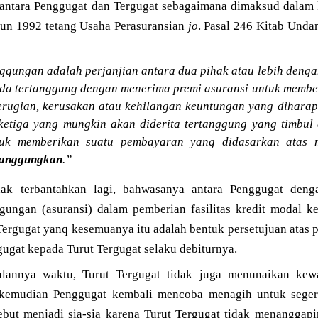
 antara Penggugat dan Tergugat sebagaimana dimaksud dalam k
un 1992 tetang Usaha Perasuransian
jo
. Pasal 246 Kitab Un
nggungan adalah perjanjian antara dua pihak atau lebih deng
ada tertanggung dengan menerima premi asuransi untuk memb
rugian, kerusakan atau kehilangan keuntungan yang diharap
etiga yang mungkin akan diderita tertanggung yang timbul 
ntuk memberikan suatu pembayaran yang didasarkan atas 
tanggungkan
.”
dak terbantahkan lagi, bahwasanya antara Penggugat denga
ngan (asuransi) dalam pemberian fasilitas kredit modal ker
 Tergugat yanq kesemuanya itu adalah bentuk persetujuan atas 
ugat kepada Turut Tergugat selaku debiturnya.
alannya waktu, Turut Tergugat tidak juga menunaikan kew
i kemudian Penggugat kembali mencoba menagih untuk sege
ebut menjadi sia-sia karena Turut Tergugat tidak menanggapi