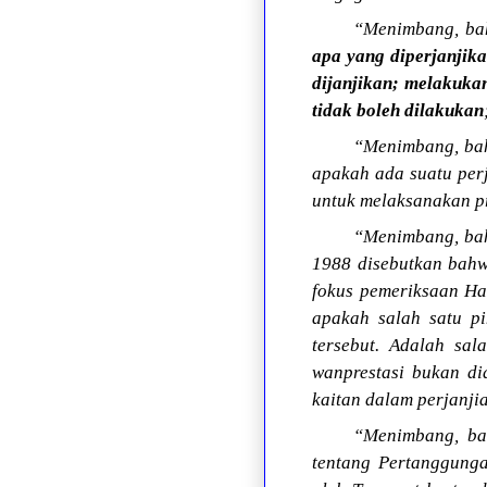
“Menimbang, b
apa yang diperjanjik
dijanjikan; melakukan
tidak boleh dilakukan
“Menimbang, bahw
apakah ada suatu per
untuk melaksanakan p
“Menimbang, bah
1988 disebutkan bahw
fokus pemeriksaan Ha
apakah salah satu pi
tersebut. Adalah sa
wanprestasi bukan di
kaitan dalam perjanjia
“Menimbang, bah
tentang Pertanggunga