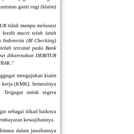
ntutan ganti rugi (klaim)
UR tidak mampu melunasi
redit macet telah latuh
k Indonesia (Bl Checking)
 telah tercatat pada Bank
ebut dikarenakan DEBITUR
TRAK.”
enggugat mengajukan kiaim
al kerja (KMK). Semestinya
n Tergugat untuk segera
gat sebagai itikad baiknya
pembayaran kewajibannya.
 dimana dalam jawabannya