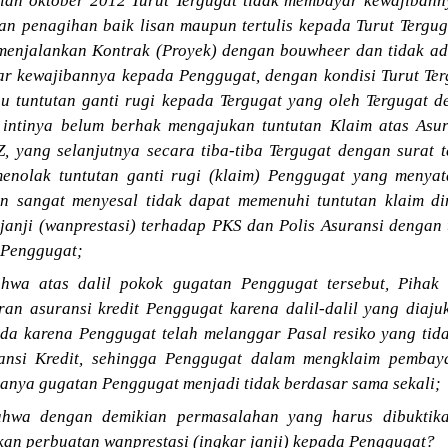
lan oktober 2012 Turut Tergugat tidak membayar kewajiban
an penagihan baik lisan maupun tertulis kepada Turut Tergug
 menjalankan Kontrak (Proyek) dengan bouwheer dan tidak ad
r kewajibannya kepada Penggugat, dengan kondisi Turut Ter
u tuntutan ganti rugi kepada Tergugat yang oleh Tergugat d
intinya belum berhak mengajukan tuntutan Klaim atas Asur
 Z, yang selanjutnya secara tiba-tiba Tergugat dengan surat
menolak tuntutan ganti rugi (klaim) Penggugat yang meny
gan sangat menyesal tidak dapat memenuhi tuntutan klaim d
 janji (wanprestasi) terhadap PKS dan Polis Asuransi dengan
i Penggugat;
hwa atas dalil pokok gugatan Penggugat tersebut, Pihak 
an asuransi kredit Penggugat karena dalil-dalil yang diaj
a karena Penggugat telah melanggar Pasal resiko yang tid
ansi Kredit, sehingga Penggugat dalam mengklaim pembaya
anya gugatan Penggugat menjadi tidak berdasar sama sekali;
hwa dengan demikian permasalahan yang harus dibuktik
kan perbuatan wanprestasi (ingkar janji) kepada Penggugat?