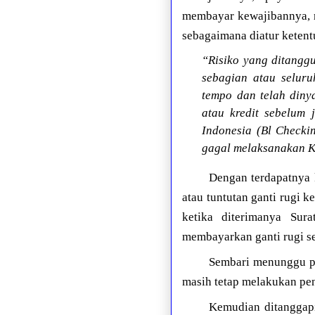
membayar kewajibannya, m
sebagaimana diatur ketent
“Risiko yang ditang
sebagian atau selu
tempo dan telah dinya
atau kredit sebelum 
Indonesia (Bl Checki
gagal melaksanakan 
Dengan terdapatnya 
atau tuntutan ganti rugi 
ketika diterimanya Sur
membayarkan ganti rugi se
Sembari menunggu pen
masih tetap melakukan pe
Kemudian ditanggapi