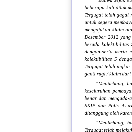
“Bahwa sejak bu
beberapa kali dilakuk
Tergugat telah gagal
untuk segera membaya
mengajukan klaim ata
Desember 2012 yang 
berada kolektibilitas
dengan-serta merta 
kolektibilitas 5 den
Tergugat telah ingkar
ganti rugi / klaim dar
“Menimbang, ba
keseluruhan pembayar
benar dan mengada-ad
SKIP dan Polis Asur
ditanggung oleh karen
“Menimbang, ba
Tergugat telah melaku