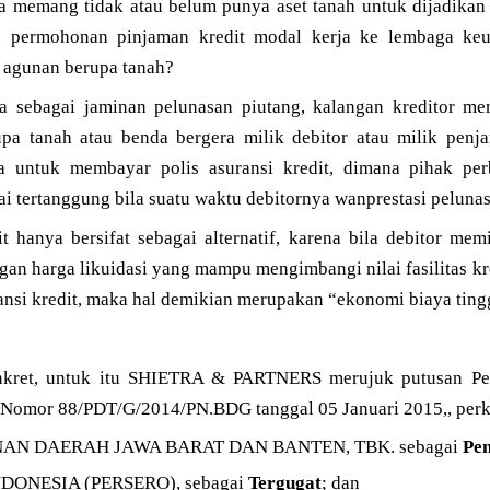
a memang tidak atau belum punya aset tanah untuk dijadikan 
n permohonan pinjaman kredit modal kerja ke lembaga keu
a agunan berupa tanah?
 sebagai jaminan pelunasan piutang, kalangan kreditor mem
pa tanah atau benda bergera milik debitor atau milik penj
a untuk membayar polis asuransi kredit, dimana pihak per
i tertanggung bila suatu waktu debitornya wanprestasi peluna
it hanya bersifat sebagai alternatif, karena bila debitor me
an harga likuidasi yang mampu mengimbangi nilai fasilitas kr
ansi kredit, maka hal demikian merupakan “ekonomi biaya ting
konkret, untuk itu SHIETRA & PARTNERS merujuk putusan Pe
 Nomor 88/PDT/G/2014/PN.BDG tanggal 05 Januari 2015,, perka
AN DAERAH JAWA BARAT DAN BANTEN, TBK. sebagai
Pe
NDONESIA (PERSERO), sebagai
Tergugat
; dan