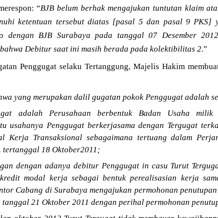
merespon: “
BJB belum berhak mengajukan tuntutan klaim atas
uhi ketentuan tersebut diatas [pasal 5 dan pasal 9 PKS]
ndo dengan BJB Surabaya pada tanggal 07 Desember 2012
ahwa Debitur saat ini masih berada pada kolektibilitas 2
.”
atan Penggugat selaku Tertanggung, Majelis Hakim membuat
wa yang merupakan dalil gugatan pokok Penggugat adalah se
gat adalah Perusahaan berbentuk Badan Usaha mili
atu usahanya Penggugat berkerjasama dengan Tergugat terk
al Kerja Transaksional sebagaimana tertuang dalam Perja
.. tertanggal 18 Oktober2011;
an dengan adanya debitur Penggugat in casu Turut Tergugat
 kredit modal kerja sebagai bentuk perealisasian kerja sa
ntor Cabang di Surabaya mengajukan permohonan penutupan 
.. tanggal 21 Oktober 2011 dengan perihal permohonan penutu