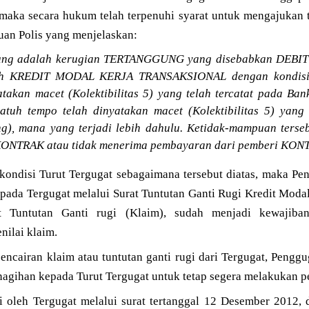
aka secara hukum telah terpenuhi syarat untuk mengajukan tu
uan Polis yang menjelaskan:
gung adalah kerugian TERTANGGUNG yang disebabkan DEBIT
ruh KREDIT MODAL KERJA TRANSAKSIONAL dengan kondisi k
takan macet (Kolektibilitas 5) yang telah tercatat pada Ban
jatuh tempo telah dinyatakan macet (Kolektibilitas 5) yang
ng), mana yang terjadi lebih dahulu. Ketidak-mampuan ters
KONTRAK atau tidak menerima pembayaran dari pemberi KON
kondisi Turut Tergugat sebagaimana tersebut diatas, maka P
kepada Tergugat melalui Surat Tuntutan Ganti Rugi Kredit Mod
at Tuntutan Ganti rugi (Klaim), sudah menjadi kewajiba
nilai klaim.
cairan klaim atau tuntutan ganti rugi dari Tergugat, Penggu
nagihan kepada Turut Tergugat untuk tetap segera melakukan 
 oleh Tergugat melalui surat tertanggal 12 Desember 2012,