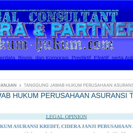
ata, Bisnis, dan Korporasi. Prediktif, Efektif, serta Apl
JANJIAN
TANGGUNG JAWAB HUKUM PERUSAHAAN ASURANS
AB HUKUM PERUSAHAAN ASURANSI 
LEGAL OPINION
KUM ASURANSI KREDIT, CIDERA JANJI PERUSAHAAN