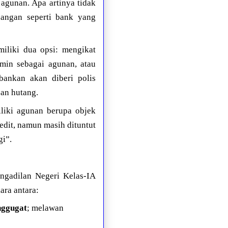
agunan. Apa artinya tidak
angan seperti bank yang
iliki dua opsi: mengikat
amin sebagai agunan, atau
bankan akan diberi polis
san hutang.
miliki agunan berupa objek
edit, namun masih dituntut
gi”.
ngadilan Negeri Kelas-IA
ra antara:
nggugat
; melawan