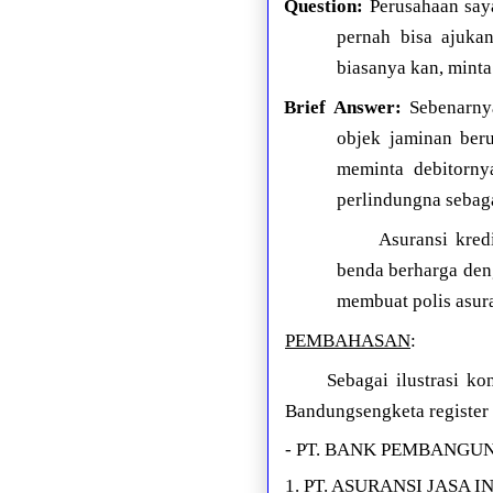
Question:
Perusahaan say
pernah bisa ajuka
biasanya kan, mint
Brief Answer:
Sebenarnya
objek jaminan beru
meminta debitorny
perlindungna sebaga
Asuransi kred
benda berharga deng
membuat polis asur
PEMBAHASAN
:
Sebagai ilustrasi 
Bandungsengketa register
- PT. BANK PEMBANGUN
1. PT. ASURANSI JASA I