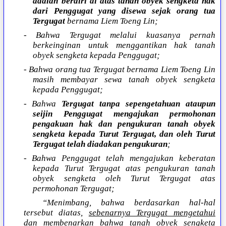
adalah berdiri di atas tanah obyek sengketa hak
dari Penggugat yang disewa sejak orang tua
Tergugat
bernama Liem Toeng Lin;
- Bahwa Tergugat melalui kuasanya pernah
berkeinginan untuk menggantikan hak tanah
obyek sengketa kepada Penggugat;
- Bahwa orang tua Tergugat bernama Liem Toeng Lin
masih membayar sewa tanah obyek sengketa
kepada Penggugat;
- Bahwa
Tergugat tanpa sepengetahuan ataupun
seijin Penggugat mengajukan permohonan
pengakuan hak dan pengukuran tanah obyek
sengketa kepada Turut Tergugat, dan oleh Turut
Tergugat telah diadakan pengukuran
;
- Bahwa Penggugat telah mengajukan keberatan
kepada Turut Tergugat atas pengukuran tanah
obyek sengketa oleh Turut Tergugat atas
permohonan Tergugat;
“Menimbang, bahwa berdasarkan hal-hal
tersebut diatas,
sebenarnya Tergugat mengetahui
dan membenarkan bahwa tanah obyek sengketa