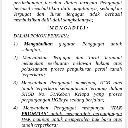
pertimbangan tersebut diatas ternyata Penggugat
berhasil membuktikan dalil gugatannya, sedangkan
Tergugat dan Turut Tergugat tidak berhasil
membuktikan dalil-dalil sangkalannya;
“
M E N G A D I L I :
DALAM POKOK PERKARA:
1)
Mengabulkan
gugatan Penggugat untuk
sebagian;
2) Menyatakan Tergugat dan Turut Tergugat
melakukan perbuatan melawan hukum atas
pelaksanaan proses pengukuran persil tanah
terperkara;
3) Menyatakan Penggugat pemegang HGB atas
tanah terperkara sebagaimana tertuang dalam
SHGB No. 51/Kebon Kelapa yang proses
perpanjangan HGBnya sedang berjalan;
4)
Menyatakan Penggugat mempunyai ‘
HAK
PRIORITAS
’ untuk memperoleh perpanjangan
HAK maupun untuk memperoleh hak baru atas
tanah terperkara
;