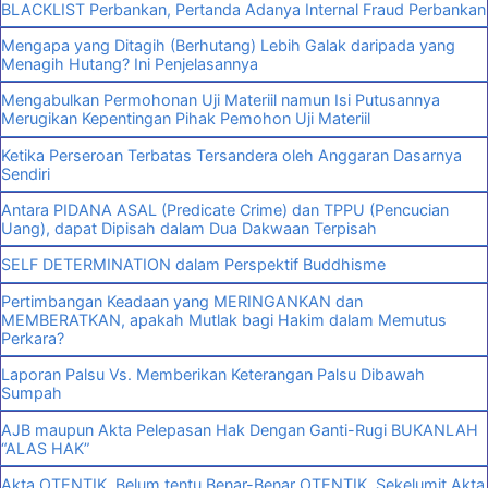
BLACKLIST Perbankan, Pertanda Adanya Internal Fraud Perbankan
Mengapa yang Ditagih (Berhutang) Lebih Galak daripada yang
Menagih Hutang? Ini Penjelasannya
Mengabulkan Permohonan Uji Materiil namun Isi Putusannya
Merugikan Kepentingan Pihak Pemohon Uji Materiil
Ketika Perseroan Terbatas Tersandera oleh Anggaran Dasarnya
Sendiri
Antara PIDANA ASAL (Predicate Crime) dan TPPU (Pencucian
Uang), dapat Dipisah dalam Dua Dakwaan Terpisah
SELF DETERMINATION dalam Perspektif Buddhisme
Pertimbangan Keadaan yang MERINGANKAN dan
MEMBERATKAN, apakah Mutlak bagi Hakim dalam Memutus
Perkara?
Laporan Palsu Vs. Memberikan Keterangan Palsu Dibawah
Sumpah
AJB maupun Akta Pelepasan Hak Dengan Ganti-Rugi BUKANLAH
“ALAS HAK”
Akta OTENTIK, Belum tentu Benar-Benar OTENTIK, Sekelumit Akta