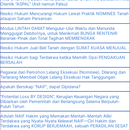
Otentik “ASPAL” (Asli namun Palsu)
Resiko Hukum Mencurangi Hukum Lewat Praktik NOMINEE Tanah
ataupun Saham Perseroan
Modus LINTAH DARAT Mengulur-Ulur Waktu dan Menunda
Menggugat Debitornya, untuk Menikmati BUNGA RENTENIR
Beranak-Pinak dan Total Tagihan MEMBENGKAK
Resiko Hukum Jual-Beli Tanah dengan SURAT KUASA MENJUAL
Resiko Hukum bagi Terdakwa ketika Memilih Opsi PENGAKUAN
BERSALAH
Pegawai dari Pemohon Lelang Eksekusi (Nominee), Dilarang dan
Terlarang Membeli Objek Lelang Eksekusi Hak Tanggungan
Apakah Bersikap “NAIF”, dapat Dipidana?
“Potential Loss BY DESIGN”, Kerugian Keuangan Negara yang
Dibiarkan oleh Pemerintah dan Berlangsung Selama Berpuluh-
Puluh Tahun
Adslah NAIF Hakim yang Memakan Mentah-Mentah Alibi
Terdakwa yang Nyata-Nyata Kelewat NAIF—Ciri Hakim dan
Terdakwa yang KORUP BERJEMAAH, sebuah PERADILAN SESAT