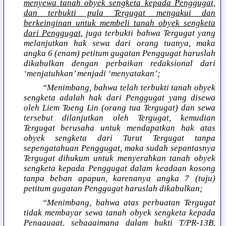
menyewa tanah obyek sengketa kepada Penggugat,
dan terbukti pula Tergugat mengakui dan
berkeinginan untuk membeli tanah obyek sengketa
dari Penggugat
, juga terbukti bahwa Tergugat yang
melanjutkan hak sewa dari orang tuanya, maka
angka 6 (enam) petitum gugatan Penggugat haruslah
dikabulkan dengan perbaikan redaksional dari
‘menjatuhkan’ menjadi ‘menyatakan’;
“Menimbang, bahwa telah terbukti tanah obyek
sengketa adalah hak dari Penggugat yang disewa
oleh Liem Toeng Lin (orang tua Tergugat) dan sewa
tersebut dilanjutkan oleh Tergugat, kemudian
Tergugat berusaha untuk mendapatkan hak atas
obyek sengketa dari Turut Tergugat tanpa
sepengatahuan Penggugat, maka sudah sepantasnya
Tergugat dihukum untuk menyerahkan tanah obyek
sengketa kepada Penggugat dalam keadaan kosong
tanpa beban apapun, karenanya angka 7 (tuju)
petitum gugatan Penggugat haruslah dikabulkan;
“Menimbang, bahwa atas perbuatan Tergugat
tidak membayar sewa tanah obyek sengketa kepada
Penggugat, sebagaimana dalam bukti T/PR-13B,