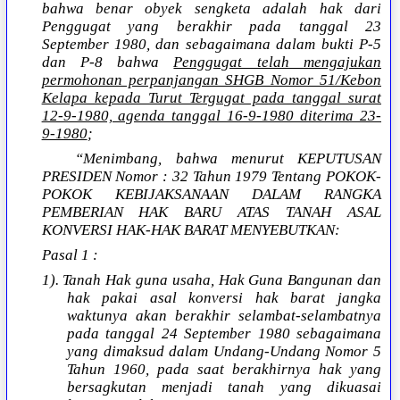
bahwa benar obyek sengketa adalah hak dari
Penggugat yang berakhir pada tanggal 23
September 1980, dan sebagaimana dalam bukti P-5
dan P-8 bahwa
Penggugat telah mengajukan
permohonan perpanjangan SHGB Nomor 51/Kebon
Kelapa kepada Turut Tergugat pada tanggal surat
12-9-1980, agenda tanggal 16-9-1980 diterima 23-
9-1980
;
“Menimbang, bahwa menurut KEPUTUSAN
PRESIDEN Nomor : 32 Tahun 1979 Tentang POKOK-
POKOK KEBIJAKSANAAN DALAM RANGKA
PEMBERIAN HAK BARU ATAS TANAH ASAL
KONVERSI HAK-HAK BARAT MENYEBUTKAN:
Pasal 1 :
1). Tanah Hak guna usaha, Hak Guna Bangunan dan
hak pakai asal konversi hak barat jangka
waktunya akan berakhir selambat-selambatnya
pada tanggal 24 September 1980 sebagaimana
yang dimaksud dalam Undang-Undang Nomor 5
Tahun 1960, pada saat berakhirnya hak yang
bersagkutan menjadi tanah yang dikuasai