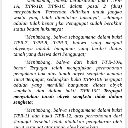
“Menimbang, bahwa berdasarkan bukti T/PR-
1A, T/PR-1B, T/PR-1C dalam pasal 2 (dua)
menyebutkan ‘Perseroan didirikan untuk jangka
waktu yang tidak ditentukan lamanya’, sehingga
adalah tidak benar jika Penggugat sudah berakhir
status badan hukumnya;
“Menimbang, bahwa sebagaimana dalam bukti
T/PR-7, T/PR-8, T/PR-9, bahwa yang menjadi
obyeknya adalah bangunan yang berdiri diatas
tanah yang disewa dari Penggugat;
“Menimbang, bahwa dari bukti T/PR-10A,
benar Tergugat telah mengajukan permohonan
pengakuan hak atas tanah obyek sengketa kepada
Turut Tergugat, sedangkan bukti T/PR-10B Tergugat
adalah yang memiliki bangunan diatas obyek
sengketa, dan dalam bukti T/PR-10C
Tergugat
menyatakan tanah obyek sengketa tidak dalam
sengketa
;
“Menimbang, bahwa sebagaimana dalam bukti
T/PR-11 dan bukti T/PR-12, atas permohonan dari
Tergugat tersebut telah diadakan pengukuran oleh
Turut Tergugat atas tanah obyek sengketa;