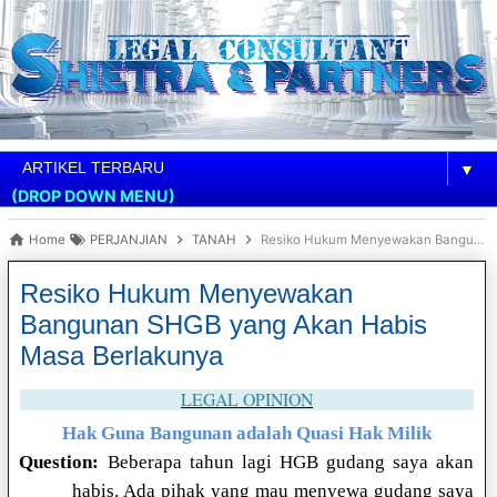
▼
(DROP DOWN MENU)
Home
PERJANJIAN
TANAH
Resiko Hukum Menyewakan Bangunan SHGB yang Akan Habis Masa Berlakunya
Resiko Hukum Menyewakan
Bangunan SHGB yang Akan Habis
Masa Berlakunya
LEGAL OPINION
Hak Guna Bangunan adalah Quasi Hak Milik
Question:
Beberapa tahun lagi HGB gudang saya akan
habis. Ada pihak yang mau menyewa gudang saya