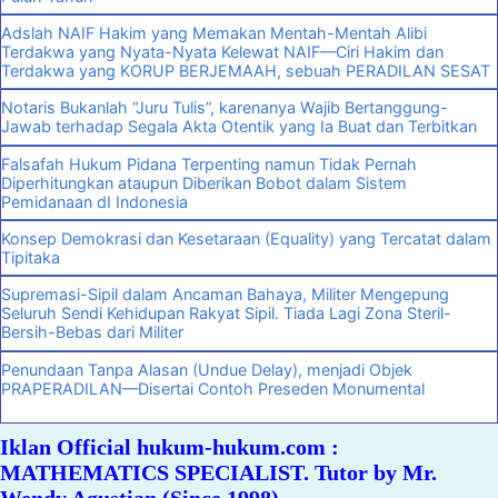
Adslah NAIF Hakim yang Memakan Mentah-Mentah Alibi
Terdakwa yang Nyata-Nyata Kelewat NAIF—Ciri Hakim dan
Terdakwa yang KORUP BERJEMAAH, sebuah PERADILAN SESAT
Notaris Bukanlah “Juru Tulis”, karenanya Wajib Bertanggung-
Jawab terhadap Segala Akta Otentik yang Ia Buat dan Terbitkan
Falsafah Hukum Pidana Terpenting namun Tidak Pernah
Diperhitungkan ataupun Diberikan Bobot dalam Sistem
Pemidanaan dI Indonesia
Konsep Demokrasi dan Kesetaraan (Equality) yang Tercatat dalam
Tipitaka
Supremasi-Sipil dalam Ancaman Bahaya, Militer Mengepung
Seluruh Sendi Kehidupan Rakyat Sipil. Tiada Lagi Zona Steril-
Bersih-Bebas dari Militer
Penundaan Tanpa Alasan (Undue Delay), menjadi Objek
PRAPERADILAN—Disertai Contoh Preseden Monumental
Iklan Official hukum-hukum.com :
MATHEMATICS SPECIALIST. Tutor by Mr.