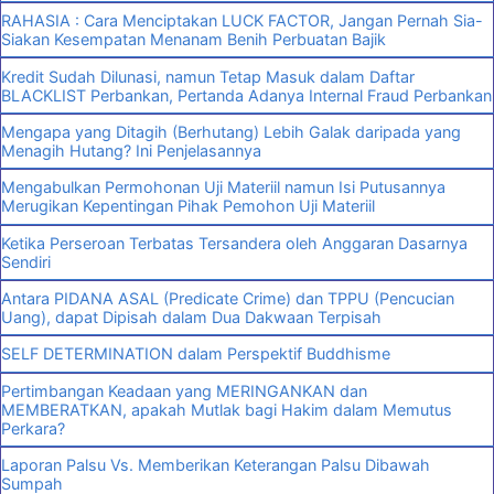
RAHASIA : Cara Menciptakan LUCK FACTOR, Jangan Pernah Sia-
Siakan Kesempatan Menanam Benih Perbuatan Bajik
Kredit Sudah Dilunasi, namun Tetap Masuk dalam Daftar
BLACKLIST Perbankan, Pertanda Adanya Internal Fraud Perbankan
Mengapa yang Ditagih (Berhutang) Lebih Galak daripada yang
Menagih Hutang? Ini Penjelasannya
Mengabulkan Permohonan Uji Materiil namun Isi Putusannya
Merugikan Kepentingan Pihak Pemohon Uji Materiil
Ketika Perseroan Terbatas Tersandera oleh Anggaran Dasarnya
Sendiri
Antara PIDANA ASAL (Predicate Crime) dan TPPU (Pencucian
Uang), dapat Dipisah dalam Dua Dakwaan Terpisah
SELF DETERMINATION dalam Perspektif Buddhisme
Pertimbangan Keadaan yang MERINGANKAN dan
MEMBERATKAN, apakah Mutlak bagi Hakim dalam Memutus
Perkara?
Laporan Palsu Vs. Memberikan Keterangan Palsu Dibawah
Sumpah