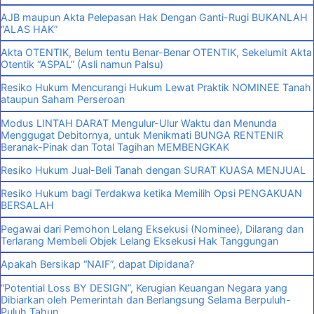
AJB maupun Akta Pelepasan Hak Dengan Ganti-Rugi BUKANLAH
“ALAS HAK”
Akta OTENTIK, Belum tentu Benar-Benar OTENTIK, Sekelumit Akta
Otentik “ASPAL” (Asli namun Palsu)
Resiko Hukum Mencurangi Hukum Lewat Praktik NOMINEE Tanah
ataupun Saham Perseroan
Modus LINTAH DARAT Mengulur-Ulur Waktu dan Menunda
Menggugat Debitornya, untuk Menikmati BUNGA RENTENIR
Beranak-Pinak dan Total Tagihan MEMBENGKAK
Resiko Hukum Jual-Beli Tanah dengan SURAT KUASA MENJUAL
Resiko Hukum bagi Terdakwa ketika Memilih Opsi PENGAKUAN
BERSALAH
Pegawai dari Pemohon Lelang Eksekusi (Nominee), Dilarang dan
Terlarang Membeli Objek Lelang Eksekusi Hak Tanggungan
Apakah Bersikap “NAIF”, dapat Dipidana?
“Potential Loss BY DESIGN”, Kerugian Keuangan Negara yang
Dibiarkan oleh Pemerintah dan Berlangsung Selama Berpuluh-
Puluh Tahun