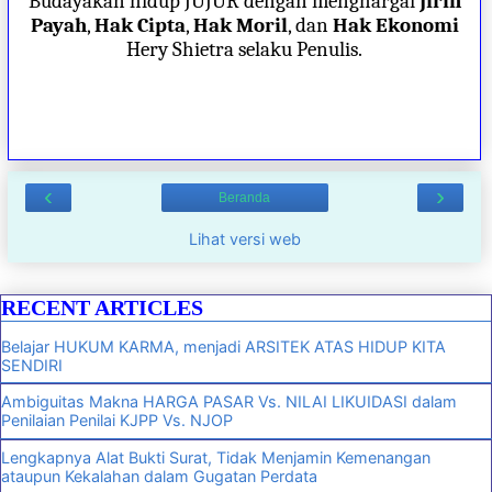
Budayakan hidup JUJUR dengan menghargai
Jirih
Payah
,
Hak Cipta
,
Hak Moril
, dan
Hak Ekonomi
Hery Shietra selaku Penulis.
‹
›
Beranda
Lihat versi web
RECENT ARTICLES
Belajar HUKUM KARMA, menjadi ARSITEK ATAS HIDUP KITA
SENDIRI
Ambiguitas Makna HARGA PASAR Vs. NILAI LIKUIDASI dalam
Penilaian Penilai KJPP Vs. NJOP
Lengkapnya Alat Bukti Surat, Tidak Menjamin Kemenangan
ataupun Kekalahan dalam Gugatan Perdata