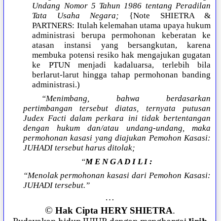
Undang Nomor 5 Tahun 1986 tentang Peradilan
Tata Usaha Negara;
{Note SHIETRA &
PARTNERS: Itulah kelemahan utama upaya hukum
administrasi berupa permohonan keberatan ke
atasan instansi yang bersangkutan, karena
membuka potensi resiko hak mengajukan gugatan
ke PTUN menjadi kadaluarsa, terlebih bila
berlarut-larut hingga tahap permohonan banding
administrasi.)
“Menimbang, bahwa berdasarkan
pertimbangan tersebut diatas, ternyata putusan
Judex Facti dalam perkara ini tidak bertentangan
dengan hukum dan/atau undang-undang, maka
permohonan kasasi yang diajukan Pemohon Kasasi:
JUHADI tersebut harus ditolak;
“
M E N G A D I L I :
“Menolak permohonan kasasi dari Pemohon Kasasi:
JUHADI tersebut.”
…
©
Hak Cipta HERY SHIETRA
.