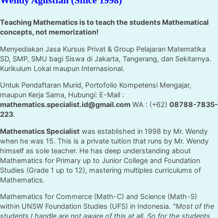
Wendy Agustian (Since 1998)
Teaching Mathematics is to teach the students Mathematical
concepts, not memorization!
Menyediakan Jasa Kursus Privat & Group Pelajaran Matematika
SD, SMP, SMU bagi Siswa di Jakarta, Tangerang, dan Sekitarnya.
Kurikulum Lokal maupun Internasional.
Untuk Pendaftaran Murid, Portofolio Kompetensi Mengajar,
maupun Kerja Sama, Hubungi: E-Mail :
mathematics.specialist.id@gmail.com
WA : (+62)
08788-7835-
223
.
Mathematics Specialist
was established in 1998 by Mr. Wendy
when he was 15. This is a private tuition that runs by Mr. Wendy
himself as sole teacher. He has deep understanding about
Mathematics for Primary up to Junior College and Foundation
Studies (Grade 1 up to 12), mastering multiples curriculums of
Mathematics.
Mathematics for Commerce (Math-C) and Science (Math-S)
within UNSW Foundation Studies (UFS) in Indonesia.
"Most of the
students I handle are not aware of this at all. So for the students