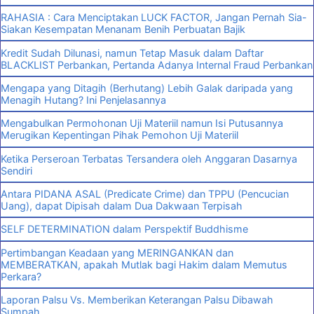
RAHASIA : Cara Menciptakan LUCK FACTOR, Jangan Pernah Sia-
Siakan Kesempatan Menanam Benih Perbuatan Bajik
Kredit Sudah Dilunasi, namun Tetap Masuk dalam Daftar
BLACKLIST Perbankan, Pertanda Adanya Internal Fraud Perbankan
Mengapa yang Ditagih (Berhutang) Lebih Galak daripada yang
Menagih Hutang? Ini Penjelasannya
Mengabulkan Permohonan Uji Materiil namun Isi Putusannya
Merugikan Kepentingan Pihak Pemohon Uji Materiil
Ketika Perseroan Terbatas Tersandera oleh Anggaran Dasarnya
Sendiri
Antara PIDANA ASAL (Predicate Crime) dan TPPU (Pencucian
Uang), dapat Dipisah dalam Dua Dakwaan Terpisah
SELF DETERMINATION dalam Perspektif Buddhisme
Pertimbangan Keadaan yang MERINGANKAN dan
MEMBERATKAN, apakah Mutlak bagi Hakim dalam Memutus
Perkara?
Laporan Palsu Vs. Memberikan Keterangan Palsu Dibawah
Sumpah