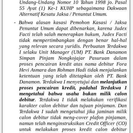
Undang-Undang Nomor 10 Tahun 1998 jo. Pasal
55 Ayat (1) Ke-1 KUHP sebagaimana Dakwaan
Alternatif Kesatu Jaksa / Penuntut Umum.
- Bahwa alasan kasasi Pemohon Kasasi / Jaksa
Penuntut Umum dapat dibenarkan, karena Judex
Facti telah salah menerapkan hukum, Judex Facti
tidak mempertimbangkan dengan benar hal-hal
yang relevan secara yuridis. Perbuatan Terdakwa
I selaku Unit Manager (UM) PT. Bank Danamon
Simpan Pinjam Nongkojajar Pasuruan dalam
proses pencairan kredit atas nama debitur Fora
Hevi Asmara dan Rohman Hadi tidak menjalankan
ketentuan yang telah ditetapkan oleh PT. Bank
Danamon. Terdakwa I menyetujui dan
melanjutkan
proses pencairan kredit, padahal Terdakwa I
mengetahui bahwa usaha bukan milik calon
debitur
. Terdakwa I tidak melakukan verifikasi
karakter calon debitur dan tujuan pinjaman. Dan
Terdakwa I sudah mengetahui jika jaminan milik
calon debitur tidak meng-cover plafon pinjaman,
namun telah menginstruksikan Credit Officer (CO)
untuk melakukan proses kredit calon debitur