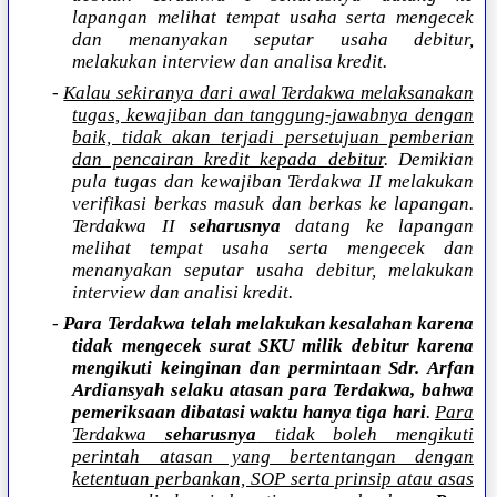
lapangan melihat tempat usaha serta mengecek
dan menanyakan seputar usaha debitur,
melakukan interview dan analisa kredit.
-
Kalau sekiranya dari awal Terdakwa melaksanakan
tugas, kewajiban dan tanggung-jawabnya dengan
baik, tidak akan terjadi persetujuan pemberian
dan pencairan kredit kepada debitur
. Demikian
pula tugas dan kewajiban Terdakwa II melakukan
verifikasi berkas masuk dan berkas ke lapangan.
Terdakwa II
seharusnya
datang ke lapangan
melihat tempat usaha serta mengecek dan
menanyakan seputar usaha debitur, melakukan
interview dan analisi kredit.
-
Para Terdakwa telah melakukan kesalahan karena
tidak mengecek surat SKU milik debitur karena
mengikuti keinginan dan permintaan Sdr. Arfan
Ardiansyah selaku atasan para Terdakwa, bahwa
pemeriksaan dibatasi waktu hanya tiga hari
.
Para
Terdakwa
seharusnya
tidak boleh mengikuti
perintah atasan yang bertentangan dengan
ketentuan perbankan, SOP serta prinsip atau asas