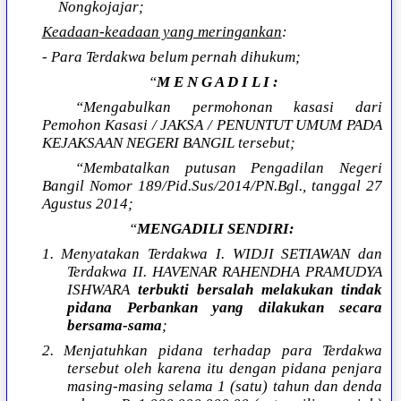
Nongkojajar;
Keadaan-keadaan yang meringankan
:
- Para Terdakwa belum pernah dihukum;
“
M E N G A D I L I :
“Mengabulkan permohonan kasasi dari
Pemohon Kasasi / JAKSA / PENUNTUT UMUM PADA
KEJAKSAAN NEGERI BANGIL tersebut;
“Membatalkan putusan Pengadilan Negeri
Bangil Nomor 189/Pid.Sus/2014/PN.Bgl., tanggal 27
Agustus 2014;
“
MENGADILI SENDIRI:
1. Menyatakan Terdakwa I. WIDJI SETIAWAN dan
Terdakwa II. HAVENAR RAHENDHA PRAMUDYA
ISHWARA
terbukti bersalah melakukan tindak
pidana Perbankan yang dilakukan secara
bersama-sama
;
2. Menjatuhkan pidana terhadap para Terdakwa
tersebut oleh karena itu dengan pidana penjara
masing-masing selama 1 (satu) tahun dan denda