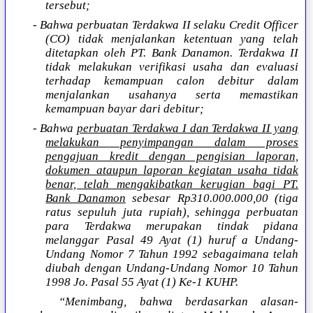
tersebut;
- Bahwa perbuatan Terdakwa II selaku Credit Officer
(CO) tidak menjalankan ketentuan yang telah
ditetapkan oleh PT. Bank Danamon. Terdakwa II
tidak melakukan verifikasi usaha dan evaluasi
terhadap kemampuan calon debitur dalam
menjalankan usahanya serta memastikan
kemampuan bayar dari debitur;
- Bahwa
perbuatan Terdakwa I dan Terdakwa II yang
melakukan penyimpangan dalam proses
pengajuan kredit dengan pengisian laporan,
dokumen ataupun laporan kegiatan usaha tidak
benar, telah mengakibatkan kerugian bagi PT.
Bank Danamon
sebesar Rp310.000.000,00 (tiga
ratus sepuluh juta rupiah), sehingga perbuatan
para Terdakwa merupakan tindak pidana
melanggar Pasal 49 Ayat (1) huruf a Undang-
Undang Nomor 7 Tahun 1992 sebagaimana telah
diubah dengan Undang-Undang Nomor 10 Tahun
1998 Jo. Pasal 55 Ayat (1) Ke-1 KUHP.
“Menimbang, bahwa berdasarkan alasan-