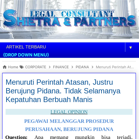
▼
(DROP DOWN MENU)
Home
CORPORATE
FINANCE
PIDANA
Menuruti Perintah Atasan, Justru Berujung Pidana. Tidak Selamanya Kepatuhan Berbuah Manis
Menuruti Perintah Atasan, Justru
Berujung Pidana. Tidak Selamanya
Kepatuhan Berbuah Manis
LEGAL OPINION
PEGAWAI MELANGGAR PROSEDUR
PERUSAHAAN, BERUJUNG PIDANA
Question:
Apa memang mungkin bisa terjadi,