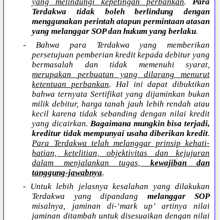
yang melindungi kepetingan perbankan
.
Para
Terdakwa tidak boleh berlindung dengan
menggunakan perintah atapun permintaan atasan
yang melanggar SOP dan hukum yang berlaku
.
- Bahwa para Terdakwa yang memberikan
persetujuan pemberian kredit kepada debitur yang
bermasalah dan tidak memenuhi syarat,
merupakan perbuatan yang dilarang menurut
ketentuan perbankan
. Hal ini dapat dibuktikan
bahwa ternyata Sertifikat yang dijaminkan bukan
milik debitur, harga tanah jauh lebih rendah atau
kecil karena tidak sebanding dengan nilai kredit
yang dicairkan.
Bagaimana mungkin bisa terjadi,
kreditur tidak mempunyai usaha diberikan kredit
.
Para Terdakwa telah melanggar prinsip kehati-
hatian, ketelitian, objektivitas dan kejujuran
dalam menjalankan tugas,
kewajiban dan
tanggung-jawabnya
.
- Untuk lebih jelasnya kesalahan yang dilakukan
Terdakwa yang dipandang
melanggar SOP
misalnya, jaminan di-‘mark up’ artinya nilai
jaminan ditambah untuk disesuaikan dengan nilai