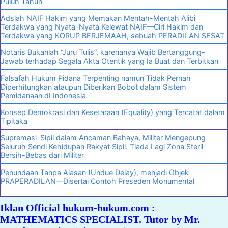
Puluh Tahun
Adslah NAIF Hakim yang Memakan Mentah-Mentah Alibi
Terdakwa yang Nyata-Nyata Kelewat NAIF—Ciri Hakim dan
Terdakwa yang KORUP BERJEMAAH, sebuah PERADILAN SESAT
Notaris Bukanlah “Juru Tulis”, karenanya Wajib Bertanggung-
Jawab terhadap Segala Akta Otentik yang Ia Buat dan Terbitkan
Falsafah Hukum Pidana Terpenting namun Tidak Pernah
Diperhitungkan ataupun Diberikan Bobot dalam Sistem
Pemidanaan dI Indonesia
Konsep Demokrasi dan Kesetaraan (Equality) yang Tercatat dalam
Tipitaka
Supremasi-Sipil dalam Ancaman Bahaya, Militer Mengepung
Seluruh Sendi Kehidupan Rakyat Sipil. Tiada Lagi Zona Steril-
Bersih-Bebas dari Militer
Penundaan Tanpa Alasan (Undue Delay), menjadi Objek
PRAPERADILAN—Disertai Contoh Preseden Monumental
Iklan Official hukum-hukum.com :
MATHEMATICS SPECIALIST. Tutor by Mr.