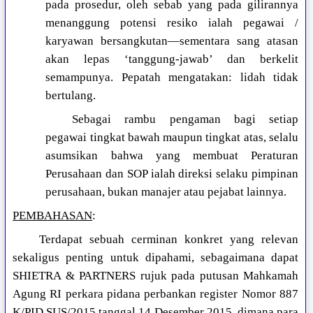
pada prosedur, oleh sebab yang pada gilirannya
menanggung potensi resiko ialah pegawai /
karyawan bersangkutan—sementara sang atasan
akan lepas ‘tanggung-jawab’ dan berkelit
semampunya. Pepatah mengatakan: lidah tidak
bertulang.
Sebagai rambu pengaman bagi setiap
pegawai tingkat bawah maupun tingkat atas, selalu
asumsikan bahwa yang membuat Peraturan
Perusahaan dan SOP ialah direksi selaku pimpinan
perusahaan, bukan manajer atau pejabat lainnya.
PEMBAHASAN
:
Terdapat sebuah cerminan konkret yang relevan
sekaligus penting untuk dipahami, sebagaimana dapat
SHIETRA & PARTNERS rujuk pada putusan Mahkamah
Agung RI perkara pidana perbankan register Nomor 887
K/PID.SUS/2015 tanggal 14 Desember 2015, dimana para