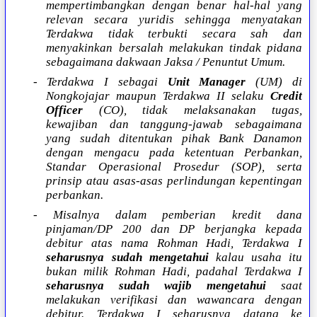
mempertimbangkan dengan benar hal-hal yang
relevan secara yuridis sehingga menyatakan
Terdakwa tidak terbukti secara sah dan
menyakinkan bersalah melakukan tindak pidana
sebagaimana dakwaan Jaksa / Penuntut Umum.
- Terdakwa I sebagai
Unit Manager
(UM) di
Nongkojajar maupun Terdakwa II selaku
Credit
Officer
(CO), tidak melaksanakan tugas,
kewajiban dan tanggung-jawab sebagaimana
yang sudah ditentukan pihak Bank Danamon
dengan mengacu pada ketentuan Perbankan,
Standar Operasional Prosedur (SOP), serta
prinsip atau asas-asas perlindungan kepentingan
perbankan.
- Misalnya dalam pemberian kredit dana
pinjaman/DP 200 dan DP berjangka kepada
debitur atas nama Rohman Hadi, Terdakwa I
seharusnya sudah mengetahui
kalau usaha itu
bukan milik Rohman Hadi, padahal Terdakwa I
seharusnya sudah wajib mengetahui
saat
melakukan verifikasi dan wawancara dengan
debitur. Terdakwa I seharusnya datang ke