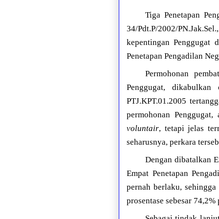
Tiga Penetapan Peng
34/Pdt.P/2002/PN.Jak.Sel.
kepentingan Penggugat 
Penetapan Pengadilan Neger
Permohonan pembata
Penggugat, dikabulkan 
PTJ.KPT.01.2005 tertangg
permohonan Penggugat, 
voluntair
, tetapi jelas 
seharusnya, perkara terse
Dengan dibatalkan E
Empat Penetapan Pengadil
pernah berlaku, sehingg
prosentase sebesar 74,2% 
Sebagai tindak lanj