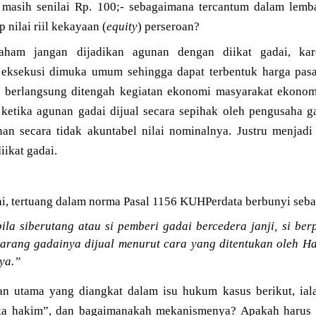
, masih senilai Rp. 100;- sebagaimana tercantum dalam lem
p nilai riil kekayaan (
equity
) perseroan?
saham jangan dijadikan agunan dengan diikat gadai, ka
eksekusi dimuka umum sehingga dapat terbentuk harga pasar 
berlangsung ditengah kegiatan ekonomi masyarakat ekonom
ketika agunan gadai dijual secara sepihak oleh pengusaha g
an secara tidak akuntabel nilai nominalnya. Justru menjadi 
iikat gadai.
ai, tertuang dalam norma Pasal 1156 KUHPerdata berbunyi seba
la siberutang atau si pemberi gadai bercedera janji, si be
rang gadainya dijual menurut cara yang ditentukan oleh Ha
ya.”
an utama yang diangkat dalam isu hukum kasus berikut, ia
a hakim”, dan bagaimanakah mekanismenya? Apakah harus b