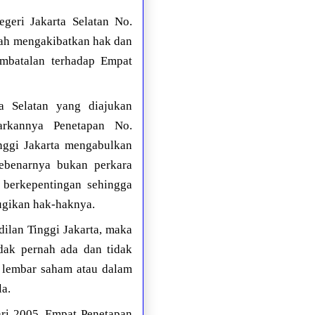
geri Jakarta Selatan No.
elah mengakibatkan hak dan
mbatalan terhadap Empat
a Selatan yang diajukan
uarkannya Penetapan No.
nggi Jakarta mengabulkan
ebenarnya bukan perkara
g berkepentingan sehingga
rugikan hak-haknya.
ilan Tinggi Jakarta, maka
idak pernah ada dan tidak
 lembar saham atau dalam
la.
ari 2005, Empat Penetapan