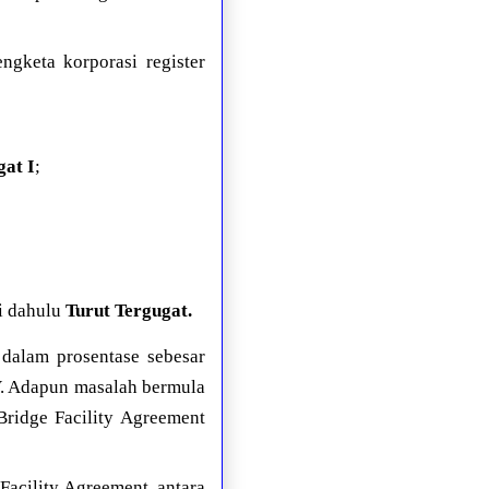
gketa korporasi register
gat I
;
i dahulu
Turut Tergugat.
dalam prosentase sebesar
IV. Adapun masalah bermula
Bridge Facility Agreement
Facility Agreement, antara