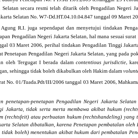
 Selatan secara resmi telah ditarik oleh Pengadilan Negeri J
akarta Selatan No. W7-Dd.HT.04.10.04.847 tanggal 09 Maret 20
gung R.I. juga sependapat dan menyetujui tindakan Pengad
pan Pengadilan Negeri Jakarta Selatan, hal mana sesuai sura
ggal 03 Maret 2006, perihal tindakan Pengadilan Tinggi Jaka
t Penetapan Pengadilan Negeri Jakarta Selatan, yang pada 
n oleh Tergugat I berada dalam
contentious jurisdictie
, ka
gan, sehingga tidak boleh dikabulkan oleh Hakim dalam
volunta
rat No. 01/Tuada.Pdt/III/2006 tanggal 03 Maret 2006, Mahka
 penetapan-penetapan Pengadilan Negeri Jakarta Selatan t
gi Jakarta, tidak serta merta membawa akibat hukum (recht
um (rechtsfeit) atau perbuatan hukum (rechtshandeling) yang
karta Selatan dibatalkan, karena Penetapan pembatalan oleh 
 tidak boleh) menentukan akibat hukum dari pembatalan Pen