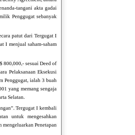
enanda-tangani akta gadai
milik Penggugat sebanyak
cara patut dari Tergugat I
gat I menjual saham-saham
 800,000,- sesuai Deed of
cara Pelaksanaan Eksekusi
m Penggugat, ialah 3 buah
 2001 yang memang sengaja
rta Selatan.
angan”. Tergugat I kembali
latan untuk mengesahkan
gan mengeluarkan Penetapan