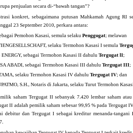
rupa penjualan secara di-“bawah tangan”?
strasi konkret, sebagaimana putusan Mahkamah Agung RI sen
nggal 23 September 2010, perkara antara:
ebagai Pemohon Kasasi, semula selaku
Penggugat
; melawan
ENGESELLSCHAFT, selaku Termohon Kasasi I semula
Tergu
ENERGY, sebagai Termohon Kasasi II dahulu
Tergugat lI
;
 ABADI, sebagai Termohon Kasasi III dahulu
Tergugat III
;
AMA, selaku Termohon Kasasi IV dahulu
Tergugat IV
; dan
MO, S.H., Notaris di Jakarta, selaku Turut Termohon Kasas
milik saham Tergugat II sebanyak 7.420 lembar saham atau 
ugat II adalah pemilik saham sebesar 99,95 % pada Tergugat 
ai debitur dan Tergugat I sebagai kreditur menanda-tangani 
7.
han kewajiban Tergugat IV kepada Tergugat I terkait kredit 