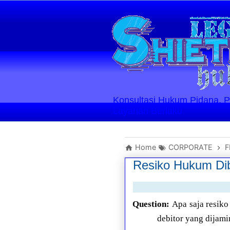
Konsultasi Hukum Pidana, Perd
Layanan Berlaku
Home
CORPORATE
F
Resiko Hukum Di
Question:
Apa saja resiko
debitor yang dijam