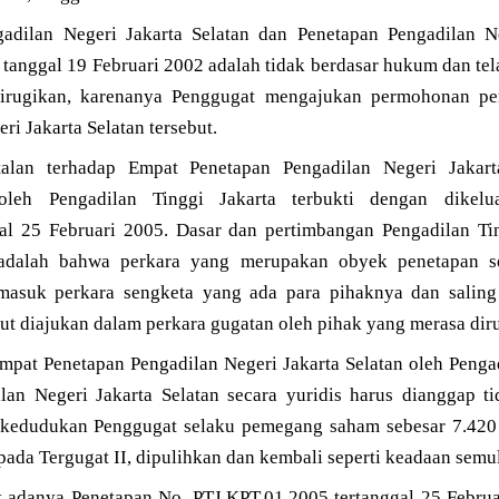
adilan Negeri Jakarta Selatan dan Penetapan Pengadilan Ne
, tanggal 19 Februari 2002 adalah tidak berdasar hukum dan t
dirugikan, karenanya Penggugat mengajukan permohonan pe
i Jakarta Selatan tersebut.
lan terhadap Empat Penetapan Pengadilan Negeri Jakart
oleh Pengadilan Tinggi Jakarta terbukti dengan dikel
al 25 Februari 2005. Dasar dan pertimbangan Pengadilan Ti
adalah bahwa perkara yang merupakan obyek penetapan s
termasuk perkara sengketa yang ada para pihaknya dan salin
but diajukan dalam perkara gugatan oleh pihak yang merasa di
mpat Penetapan Pengadilan Negeri Jakarta Selatan oleh Pengad
an Negeri Jakarta Selatan secara yuridis harus dianggap t
a kedudukan Penggugat selaku pemegang saham sebesar 7.420
pada Tergugat II, dipulihkan dan kembali seperti keadaan semu
ut adanya Penetapan No. PTJ.KPT.01.2005 tertanggal 25 Febru