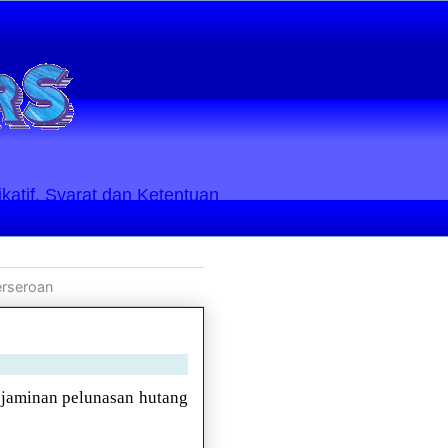
ikatif. Syarat dan Ketentuan
erseroan
i jaminan pelunasan hutang