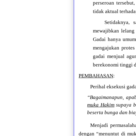
perseroan tersebut
tidak aktual terhada
Setidaknya, 
mewajibkan lelang 
Gadai hanya umum 
mengajukan protes 
gadai menjual agun
berekonomi tinggi d
PEMBAHASAN
:
Perihal eksekusi gad
“Bagaimanapun, apabi
muka Hakim
supaya ba
beserta bunga dan bia
Menjadi permasalah
dengan “menuntut di muk