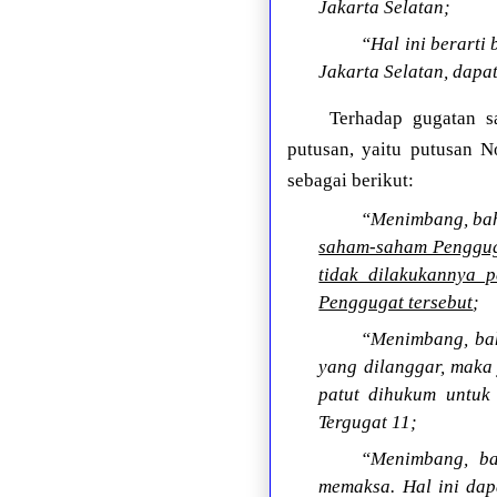
Jakarta Selatan;
“Hal ini berart
Jakarta Selatan, dap
Terhadap gugatan s
putusan, yaitu putusan N
sebagai berikut:
“Menimbang, bah
saham-saham Pengguga
tidak dilakukannya 
Penggugat tersebut
;
“Menimbang, bah
yang dilanggar, maka 
patut dihukum untuk
Tergugat 11;
“Menimbang, ba
memaksa. Hal ini dap