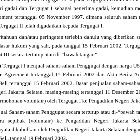
i gadai dan Tergugat I sebagai penerima gadai, kemudian m
ement tertanggal 05 November 1997, dimana seluruh saham 
ergugat II telah digadaikan kepada Tergugat I.
ahuan dan/atau peringatan terlebih dahulu yang diberikan se
 dasar hukum yang sah, pada tanggal 15 Februari 2002, Tergu
 III secara tertutup atau di-“bawah tangan”.
i Tergugat I menjual saham-saham Penggugat dengan harga US$
re Agreement tertanggal 15 Februari 2002 dan Akta Berita A
Beli tertanggal 15 Februari 2002. Dasar penjualan saham-saha
eri Jakarta Selatan, masing-masing tertanggal 11 Desember
rmohonan voluntair) oleh Tergugat I ke Pengadilan Negeri Jaka
jual Saham-saham Penggugat secara tertutup atau di-“bawah t
ra sepihak (voluntair) ke Pengadilan Negeri Jakarta Se
nyata dikabulkan oleh Pengadilan Negeri Jakarta Selatan den
el., tanggal 19 Februari 2002.