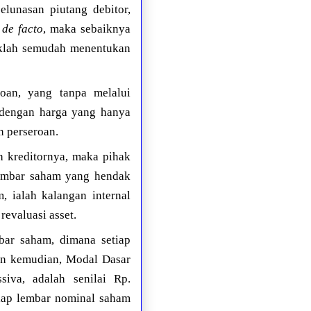
lunasan piutang debitor,
a
de facto
, maka sebaiknya
daklah semudah menentukan
roan, yang tanpa melalui
m dengan harga yang hanya
n perseroan.
h kreditornya, maka pihak
 lembar saham yang hendak
, ialah kalangan internal
revaluasi asset.
bar saham, dimana setiap
hun kemudian, Modal Dasar
siva, adalah senilai Rp.
tiap lembar nominal saham