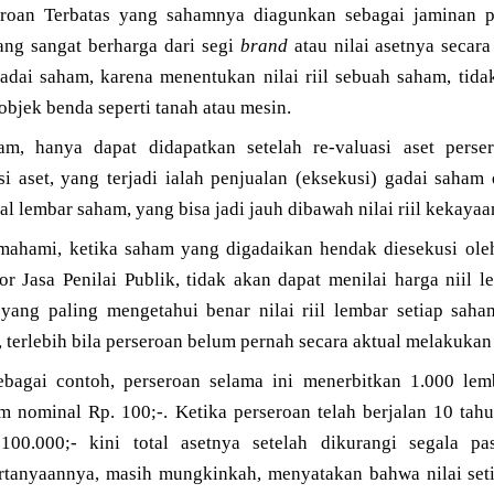
roan Terbatas yang sahamnya diagunkan sebagai jaminan pe
ang sangat berharga dari segi
brand
atau nilai asetnya secar
adai saham, karena menentukan nilai riil sebuah saham, ti
objek benda seperti tanah atau mesin.
ham, hanya dapat didapatkan setelah re-valuasi aset perse
i aset, yang terjadi ialah penjualan (eksekusi) gadai saha
al lembar saham, yang bisa jadi jauh dibawah nilai riil kekayaa
mahami, ketika saham yang digadaikan hendak diesekusi ole
tor Jasa Penilai Publik, tidak akan dapat menilai harga niil
 yang paling mengetahui benar nilai riil lembar setiap saham
 terlebih bila perseroan belum pernah secara aktual melakukan 
ebagai contoh, perseroan selama ini menerbitkan 1.000 lem
m nominal Rp. 100;-. Ketika perseroan telah berjalan 10 ta
00.000;- kini total asetnya setelah dikurangi segala pas
ertanyaannya, masih mungkinkah, menyatakan bahwa nilai se