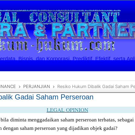
ata, Bisnis, dan Korporasi. Prediktif, Efektif, serta Apl
INANCE
PERJANJIAN
Resiko Hukum Dibalik Gadai Saham P
balik Gadai Saham Perseroan
LEGAL OPINION
 bila diminta menggadaikan saham perseroan terbatas, sebaga
in dengan saham perseroan yang dijadikan objek gadai?