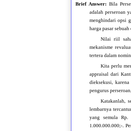
Brief Answer:
Bila Perse
adalah perseroan y
menghindari opsi g
harga pasar sebuah 
Nilai riil sa
mekanisme revaluas
tertera dalam nomin
Kita perlu me
appraisal dari Kan
dieksekusi, karena
pengurus perseroan,
Katakanlah, s
lembarnya tercantu
yang semula Rp. 1
1.000.000.000;-. P