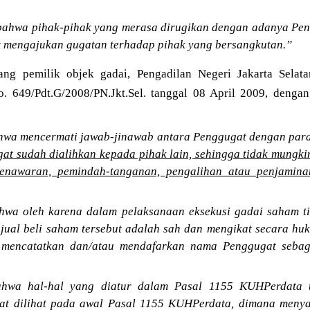
i bahwa pihak-pihak yang merasa dirugikan dengan adanya Pe
at mengajukan gugatan terhadap pihak yang bersangkutan.”
ang pemilik objek gadai, Pengadilan Negeri Jakarta Sela
o. 649/Pdt.G/2008/PN.Jkt.Sel. tanggal 08 April 2009, denga
wa mencermati jawab-jinawab antara Penggugat dengan para
t sudah dialihkan kepada pihak lain, sehingga tidak mungkin
penawaran, pemindah-tanganan, pengalihan atau penjamin
wa oleh karena dalam pelaksanaan eksekusi gadai saham t
jual beli saham tersebut adalah sah dan mengikat secara huk
 mencatatkan dan/atau mendafarkan nama Penggugat seba
hwa hal-hal yang diatur dalam Pasal 1155 KUHPerdata ti
at dilihat pada awal Pasal 1155 KUHPerdata, dimana menya