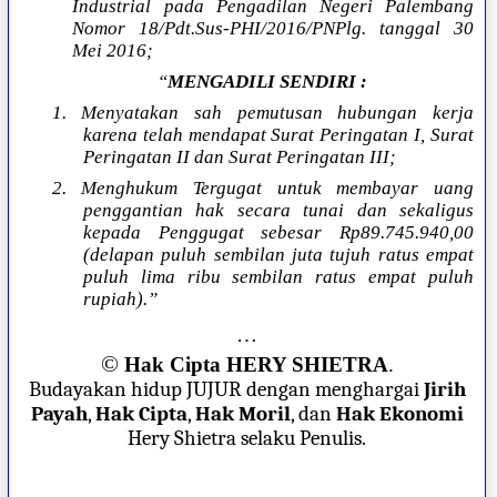
Industrial pada Pengadilan Negeri Palembang
Nomor 18/Pdt.Sus-PHI/2016/PNPlg. tanggal 30
Mei 2016;
“
MENGADILI SENDIRI :
1. Menyatakan sah pemutusan hubungan kerja
karena telah mendapat Surat Peringatan I, Surat
Peringatan II dan Surat Peringatan III;
2. Menghukum Tergugat untuk membayar uang
penggantian hak secara tunai dan sekaligus
kepada Penggugat sebesar Rp89.745.940,00
(delapan puluh sembilan juta tujuh ratus empat
puluh lima ribu sembilan ratus empat puluh
rupiah).”
…
©
Hak Cipta HERY SHIETRA
.
Budayakan hidup JUJUR dengan menghargai
Jirih
Payah
,
Hak Cipta
,
Hak Moril
, dan
Hak Ekonomi
Hery Shietra selaku Penulis.