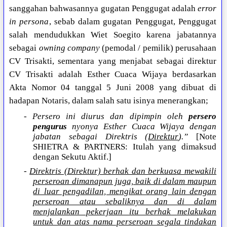
sanggahan bahwasannya gugatan Penggugat adalah
error
in persona
, sebab dalam gugatan Penggugat, Penggugat
salah mendudukkan Wiet Soegito karena jabatannya
sebagai
owning company
(pemodal / pemilik) perusahaan
CV Trisakti, sementara yang menjabat sebagai direktur
CV Trisakti adalah Esther Cuaca Wijaya berdasarkan
Akta Nomor 04 tanggal 5 Juni 2008 yang dibuat di
hadapan Notaris, dalam salah satu isinya menerangkan;
- Persero ini diurus dan dipimpin oleh
persero
pengurus
nyonya Esther Cuaca Wijaya dengan
jabatan sebagai Direktris (
Direktur
).”
[Note
SHIETRA & PARTNERS: Itulah yang dimaksud
dengan Sekutu Aktif.]
-
Direktris (Direktur) berhak dan berkuasa mewakili
perseroan dimanapun juga, baik di dalam maupun
di luar pengadilan, mengikat orang lain dengan
perseroan atau sebaliknya dan di dalam
menjalankan pekerjaan itu berhak melakukan
untuk dan atas nama perseroan segala tindakan