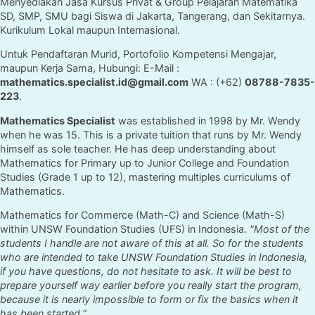
Menyediakan Jasa Kursus Privat & Group Pelajaran Matematika
SD, SMP, SMU bagi Siswa di Jakarta, Tangerang, dan Sekitarnya.
Kurikulum Lokal maupun Internasional.
Untuk Pendaftaran Murid, Portofolio Kompetensi Mengajar,
maupun Kerja Sama, Hubungi: E-Mail :
mathematics.specialist.id@gmail.com
WA : (+62)
08788-7835-
223
.
Mathematics Specialist
was established in 1998 by Mr. Wendy
when he was 15. This is a private tuition that runs by Mr. Wendy
himself as sole teacher. He has deep understanding about
Mathematics for Primary up to Junior College and Foundation
Studies (Grade 1 up to 12), mastering multiples curriculums of
Mathematics.
Mathematics for Commerce (Math-C) and Science (Math-S)
within UNSW Foundation Studies (UFS) in Indonesia.
"Most of the
students I handle are not aware of this at all. So for the students
who are intended to take UNSW Foundation Studies in Indonesia,
if you have questions, do not hesitate to ask. It will be best to
prepare yourself way earlier before you really start the program,
because it is nearly impossible to form or fix the basics when it
has been started."