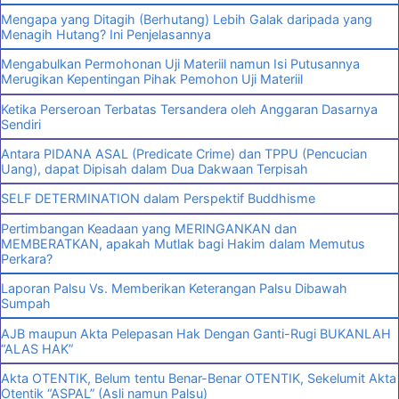
Mengapa yang Ditagih (Berhutang) Lebih Galak daripada yang
Menagih Hutang? Ini Penjelasannya
Mengabulkan Permohonan Uji Materiil namun Isi Putusannya
Merugikan Kepentingan Pihak Pemohon Uji Materiil
Ketika Perseroan Terbatas Tersandera oleh Anggaran Dasarnya
Sendiri
Antara PIDANA ASAL (Predicate Crime) dan TPPU (Pencucian
Uang), dapat Dipisah dalam Dua Dakwaan Terpisah
SELF DETERMINATION dalam Perspektif Buddhisme
Pertimbangan Keadaan yang MERINGANKAN dan
MEMBERATKAN, apakah Mutlak bagi Hakim dalam Memutus
Perkara?
Laporan Palsu Vs. Memberikan Keterangan Palsu Dibawah
Sumpah
AJB maupun Akta Pelepasan Hak Dengan Ganti-Rugi BUKANLAH
“ALAS HAK”
Akta OTENTIK, Belum tentu Benar-Benar OTENTIK, Sekelumit Akta
Otentik “ASPAL” (Asli namun Palsu)