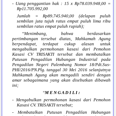
- Uang penggantian hak : 15 x Rp78.039.948,00 =
Rp11.705.992,00
Jumlah = Rp89.745.940,00 (delapan puluh
sembilan juta tujuh ratus empat puluh lima ribu
sembilan ratus empat puluh rupiah);
“Menimbang, bahwa berdasarkan
pertimbangan tersebut diatas, Mahkamah Agung
berpendapat, terdapat cukup alasan untuk
mengabulkan permohonan kasasi dari Pemohon
Kasasi CV TRISAKTI tersebut dan membatalkan
Putusan Pengadilan Hubungan Industrial pada
Pengadilan Negeri Palembang Nomor 18/Pdt.Sus-
PHI/2016/PN.Plg. tanggal 30 Mei 2016 selanjutnya
Mahkamah Agung akan mengadili sendiri dengan
amar sebagaimana yang akan disebutkan dibawah
ini;
“
M E N G A D I L I :
- Mengabulkan permohonan kasasi dari Pemohon
Kasasi CV. TRISAKTI tersebut;
- Membatalkan Putusan Pengadilan Hubungan