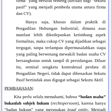
firma” yang bersifat renteng (kecuali bagi “sekutu
pasif” yang menjadi pembeda utama antara firma
dan CV).
Hanya saja, khusus dalam praktik di
Pengadilan Hubungan Industrial, dimana asas
manfaat lebih dikedepankan ketimbang aspek
formalitas, maka cukup CV yang dijadikan sebagai
tergugat, tanpa terlampau dipermasalahkan siapa
yang paling berwenang mewakili badan usaha CV
bersangkutan untuk tampil di persidangan. Diluar
itu, semisal sengketa kontraktual perdata di
Pengadilan Negeri, tidak dapat dibenarkan Sekutu
Pasif bertindak atau digugat sebagai Sekutu Aktif.
PEMBAHASAN
:
Kita perlu selalu memahami, bahwa
“badan usaha”
bukanlah subjek hukum
(
rechtspersoon
), karena hanya
“badan hukum” yang merupakan
legal entity
. Menjadi