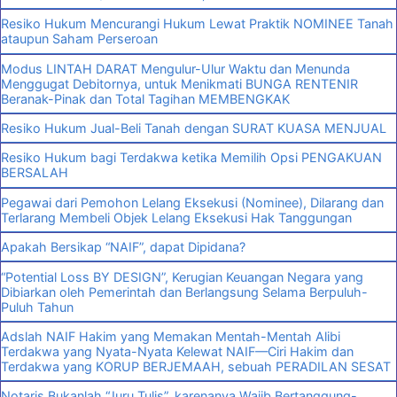
Resiko Hukum Mencurangi Hukum Lewat Praktik NOMINEE Tanah
ataupun Saham Perseroan
Modus LINTAH DARAT Mengulur-Ulur Waktu dan Menunda
Menggugat Debitornya, untuk Menikmati BUNGA RENTENIR
Beranak-Pinak dan Total Tagihan MEMBENGKAK
Resiko Hukum Jual-Beli Tanah dengan SURAT KUASA MENJUAL
Resiko Hukum bagi Terdakwa ketika Memilih Opsi PENGAKUAN
BERSALAH
Pegawai dari Pemohon Lelang Eksekusi (Nominee), Dilarang dan
Terlarang Membeli Objek Lelang Eksekusi Hak Tanggungan
Apakah Bersikap “NAIF”, dapat Dipidana?
“Potential Loss BY DESIGN”, Kerugian Keuangan Negara yang
Dibiarkan oleh Pemerintah dan Berlangsung Selama Berpuluh-
Puluh Tahun
Adslah NAIF Hakim yang Memakan Mentah-Mentah Alibi
Terdakwa yang Nyata-Nyata Kelewat NAIF—Ciri Hakim dan
Terdakwa yang KORUP BERJEMAAH, sebuah PERADILAN SESAT
Notaris Bukanlah “Juru Tulis”, karenanya Wajib Bertanggung-