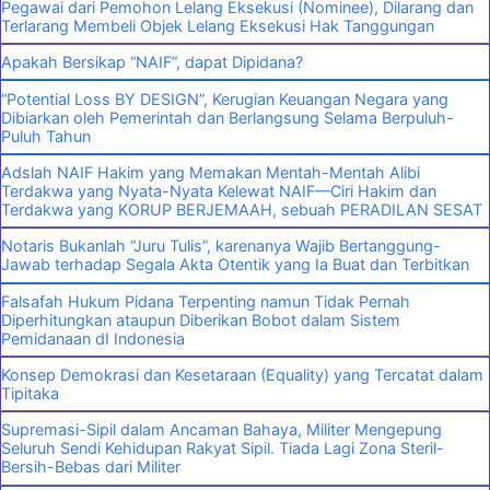
Pegawai dari Pemohon Lelang Eksekusi (Nominee), Dilarang dan
Terlarang Membeli Objek Lelang Eksekusi Hak Tanggungan
Apakah Bersikap “NAIF”, dapat Dipidana?
“Potential Loss BY DESIGN”, Kerugian Keuangan Negara yang
Dibiarkan oleh Pemerintah dan Berlangsung Selama Berpuluh-
Puluh Tahun
Adslah NAIF Hakim yang Memakan Mentah-Mentah Alibi
Terdakwa yang Nyata-Nyata Kelewat NAIF—Ciri Hakim dan
Terdakwa yang KORUP BERJEMAAH, sebuah PERADILAN SESAT
Notaris Bukanlah “Juru Tulis”, karenanya Wajib Bertanggung-
Jawab terhadap Segala Akta Otentik yang Ia Buat dan Terbitkan
Falsafah Hukum Pidana Terpenting namun Tidak Pernah
Diperhitungkan ataupun Diberikan Bobot dalam Sistem
Pemidanaan dI Indonesia
Konsep Demokrasi dan Kesetaraan (Equality) yang Tercatat dalam
Tipitaka
Supremasi-Sipil dalam Ancaman Bahaya, Militer Mengepung
Seluruh Sendi Kehidupan Rakyat Sipil. Tiada Lagi Zona Steril-
Bersih-Bebas dari Militer