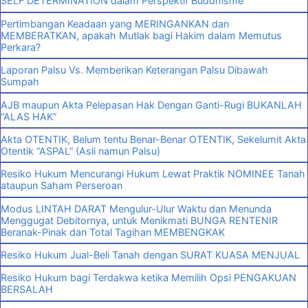
SELF DETERMINATION dalam Perspektif Buddhisme
Pertimbangan Keadaan yang MERINGANKAN dan
MEMBERATKAN, apakah Mutlak bagi Hakim dalam Memutus
Perkara?
Laporan Palsu Vs. Memberikan Keterangan Palsu Dibawah
Sumpah
AJB maupun Akta Pelepasan Hak Dengan Ganti-Rugi BUKANLAH
“ALAS HAK”
Akta OTENTIK, Belum tentu Benar-Benar OTENTIK, Sekelumit Akta
Otentik “ASPAL” (Asli namun Palsu)
Resiko Hukum Mencurangi Hukum Lewat Praktik NOMINEE Tanah
ataupun Saham Perseroan
Modus LINTAH DARAT Mengulur-Ulur Waktu dan Menunda
Menggugat Debitornya, untuk Menikmati BUNGA RENTENIR
Beranak-Pinak dan Total Tagihan MEMBENGKAK
Resiko Hukum Jual-Beli Tanah dengan SURAT KUASA MENJUAL
Resiko Hukum bagi Terdakwa ketika Memilih Opsi PENGAKUAN
BERSALAH