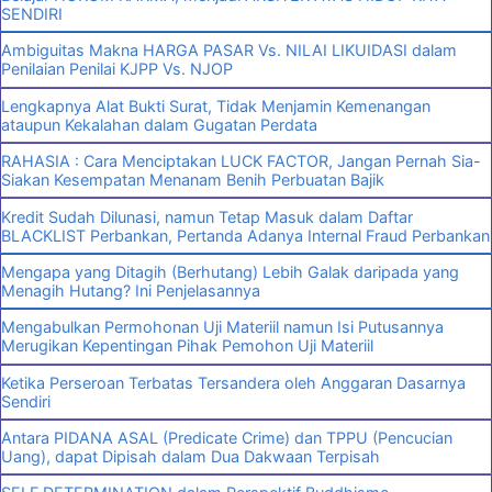
SENDIRI
Ambiguitas Makna HARGA PASAR Vs. NILAI LIKUIDASI dalam
Penilaian Penilai KJPP Vs. NJOP
Lengkapnya Alat Bukti Surat, Tidak Menjamin Kemenangan
ataupun Kekalahan dalam Gugatan Perdata
RAHASIA : Cara Menciptakan LUCK FACTOR, Jangan Pernah Sia-
Siakan Kesempatan Menanam Benih Perbuatan Bajik
Kredit Sudah Dilunasi, namun Tetap Masuk dalam Daftar
BLACKLIST Perbankan, Pertanda Adanya Internal Fraud Perbankan
Mengapa yang Ditagih (Berhutang) Lebih Galak daripada yang
Menagih Hutang? Ini Penjelasannya
Mengabulkan Permohonan Uji Materiil namun Isi Putusannya
Merugikan Kepentingan Pihak Pemohon Uji Materiil
Ketika Perseroan Terbatas Tersandera oleh Anggaran Dasarnya
Sendiri
Antara PIDANA ASAL (Predicate Crime) dan TPPU (Pencucian
Uang), dapat Dipisah dalam Dua Dakwaan Terpisah