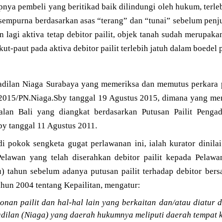
pnya pembeli yang beritikad baik dilindungi oleh hukum, terleb
a sempurna berdasarkan asas “terang” dan “tunai” sebelum penju
n lagi aktiva tetap debitor pailit, objek tanah sudah merupak
ut-paut pada aktiva debitor pailit terlebih jatuh dalam boedel p
dilan Niaga Surabaya yang memeriksa dan memutus perkara 
t/2015/PN.Niaga.Sby tanggal 19 Agustus 2015, dimana yang men
lan Bali yang diangkat berdasarkan Putusan Pailit Penga
by tanggal 11 Agustus 2011.
 pokok sengketa gugat perlawanan ini, ialah kurator dinila
elawan yang telah diserahkan debitor pailit kepada Pelawa
u) tahun sebelum adanya putusan pailit terhadap debitor bers
un 2004 tentang Kepailitan, mengatur:
onan pailit dan hal-hal lain yang berkaitan dan/atau diatur
adilan (Niaga) yang daerah hukumnya meliputi daerah tempat 