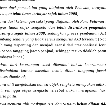
wa dari pembuktian yang diajukan oleh Pelawan, ternyat
ra a quo
telah lunas terbayar sejak tahun 2008
;
wa dari keterangan saksi yang diajukan oleh Para Pelawan
ayar lunas objek sengketa dan
telah diserahkan pengemb
asainya sejak tahun 2008
,
sedangkan proses pembuatan AJB
mbang sendiri yang tidak serius mengurus AJB tersebut
;
[Not
ah yang terpenting dan menjadi esensi dari “rasionalisasi
leve
beban tanggung jawab penjual, sehingga resiko tidaklah patu
mbayar lunas.]
hwa dari keterangan saksi diketahui bahwa keterlamba
sebabkan karena masalah teknis diluar tanggung jawa
roses dimaksud;
wa ahli menjelaskan bahwa objek sengketa merupakan milik 
t, sehingga objek sengketa tersebut bukan merupakan hart
rta pailit;
hwa menurut ahli meskipun AJB dan SHMRS
belum dibuat ti