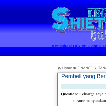
Konsultasi Hukum Pidana, Perd
Layanan Berlaku
Home
FINANCE
TAN
Pembeli yang Beri
Question:
Keluarga saya m
kurator menyatakan 