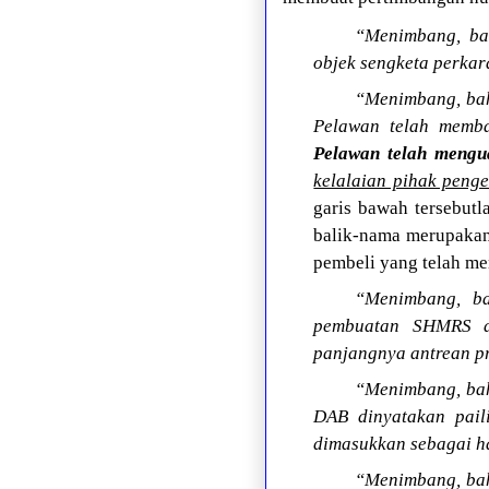
“Menimbang, bah
objek sengketa perka
“Menimbang, bah
Pelawan telah memb
Pelawan telah mengu
kelalaian pihak penge
garis bawah tersebutl
balik-nama merupakan 
pembeli yang telah me
“Menimbang, ba
pembuatan SHMRS di
panjangnya antrean p
“Menimbang, bah
DAB dinyatakan paili
dimasukkan sebagai ha
“Menimbang, ba