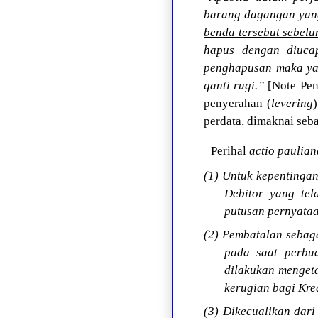
barang dagangan yan
benda tersebut sebelu
hapus dengan diucap
penghapusan maka yan
ganti rugi.”
[Note Penu
penyerahan (
levering
perdata, dimaknai se
Perihal
actio paulian
(1) Untuk kepentinga
Debitor yang tel
putusan pernyataa
(2) Pembatalan sebag
pada saat perbu
dilakukan menget
kerugian bagi Kred
(3) Dikecualikan dar