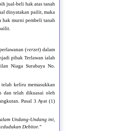
ih jual-beli hak atas tanah
al dinyatakan pailit, maka
an hak murni pembeli tanah
ailit.
perlawanan (
verzet
) dalam
jadi pihak Terlawan ialah
dilan Niaga Surabaya No.
i telah keliru memasukkan
n dan telah dikuasai oleh
angkutan. Pasal 3 Ayat (1)
 dalam Undang-Undang ini,
kedudukan Debitor.”