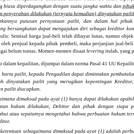
g biasa diperdagangkan dengan suatu jangka waktu dan
piha
m penyerahan dilakukan (ternyata kemudian) dinyatakan paili
kannya putusan pernyataan pailit, dan dalam hal pihak
g bersangkutan dapat mengajukan diri sebagai kreditor ko
lis: Semisal harga jual-beli telah dibayar lunas, namun objek
) oleh penjual kepada pihak pembeli, maka perjanjian jual-be
bagai belum tuntas. Momen-momen disaat
levering
itulah, yang p
a
dalam kepailitan, dijumpai dalam norma Pasal 41 UU Kepailit
n harta pailit, kepada Pengadilan dapat dimintakan pembatal
ah dinyatakan pailit yang merugikan kepentingan Kreditor
n pailit diucapkan.
aimana dimaksud pada ayat (1) hanya dapat dilakukan apabi
atan hukum dilakukan, Debitor dan pihak dengan siapa p
ahui atau sepatutnya mengetahui bahwa perbuatan hukum ter
itor.
i ketentuan sebagaimana dimaksud pada ayat (1) adalah per