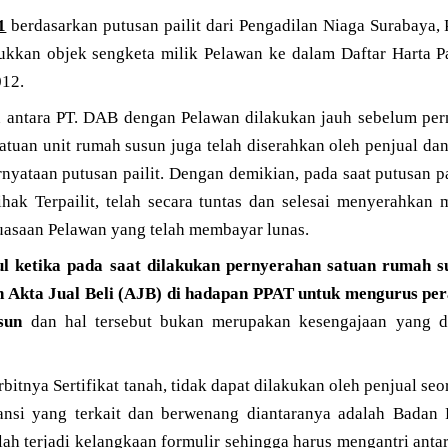
1
berdasarkan putusan pailit dari Pengadilan Niaga Surabaya, 
kan objek sengketa milik Pelawan ke dalam Daftar Harta Pai
012.
 antara PT. DAB dengan Pelawan dilakukan jauh sebelum pern
tuan unit rumah susun juga telah diserahkan oleh penjual dan
nyataan putusan pailit. Dengan demikian, pada saat putusan p
hak Terpailit, telah secara tuntas dan selesai menyerahkan 
asaan Pelawan yang telah membayar lunas.
l ketika pada saat dilakukan pernyerahan satuan rumah s
 Akta Jual Beli (AJB) di hadapan PPAT untuk mengurus pera
sun
dan hal tersebut bukan merupakan kesengajaan yang d
bitnya Sertifikat tanah, tidak dapat dilakukan oleh penjual seor
ansi yang terkait dan berwenang diantaranya adalah Badan 
lah terjadi kelangkaan formulir sehingga harus mengantri ant