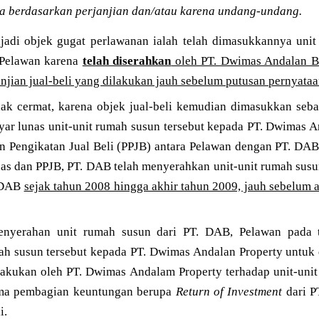
a berdasarkan perjanjian dan/atau karena undang-undang.
adi objek gugat perlawanan ialah telah dimasukkannya unit
h Pelawan karena
telah diserahkan
oleh PT. Dwimas Andalan Bal
njian jual-beli yang dilakukan jauh sebelum putusan pernyataan
dak cermat, karena objek jual-beli kemudian dimasukkan sebag
ar lunas unit-unit rumah susun tersebut kepada PT. Dwimas A
ian Pengikatan Jual Beli (PPJB) antara Pelawan dengan PT. DAB
as dan PPJB, PT. DAB telah menyerahkan unit-unit rumah susu
. DAB
sejak tahun 2008 hingga akhir tahun 2009, jauh sebelum 
enyerahan unit rumah susun dari PT. DAB, Pelawan pada
ah susun tersebut kepada PT. Dwimas Andalan Property untuk 
lakukan oleh PT. Dwimas Andalam Property terhadap unit-unit
ima pembagian keuntungan berupa
Return of Investment
dari P
i.