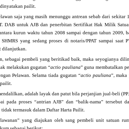
dinyatakan pailit.
elawan saja yang masih menunggu antrean sebab dari sekitar 1
PT. DAB untuk AJB dan penerbitan Sertifikat Hak Milik Sa
antara kurun waktu tahun 2008 sampai dengan tahun 2009,
2 SHMRS yang sedang proses di notaris/PPAT sampai saat PT
 dilanjutkan.
, sebagai pembeli yang beritikad baik, maka seyogianya dil
tidak melakukan gugatan “
actio pauliana
” guna membatalkan per
engan Pelawan. Selama tiada gugatan “
actio pauliana
”, maka 
ailit.
ndalilkan, adalah layak dan patut bila perjanjian jual-beli (P
i pada proses “antrian AJB” dan “balik-nama” tersebut dap
tidak termasuk dalam Daftar Harta Pailit.
rlawanan” yang diajukan oleh sang pembeli unit satuan ru
um sebagai berikut: