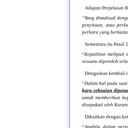
Adapun Penjelasan Re
“Yang dimaksud dengan
penyitaan, atau perk
perkara yang berkaitan
Sementara itu Pasal
“
Kepailitan meliputi
sesuatu diperoleh sela
Ditegaskan kembali d
“
Dalam hal pada saat
baru sebagian dipenu
untuk memberikan kep
disepakati oleh Kurato
Dikaitkan dengan ket
“
Apabila dalam perj