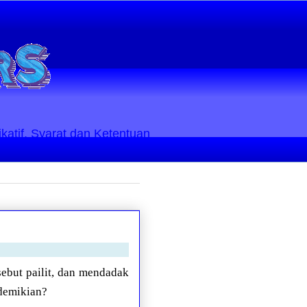
ikatif. Syarat dan Ketentuan
sebut pailit, dan mendadak
 demikian?