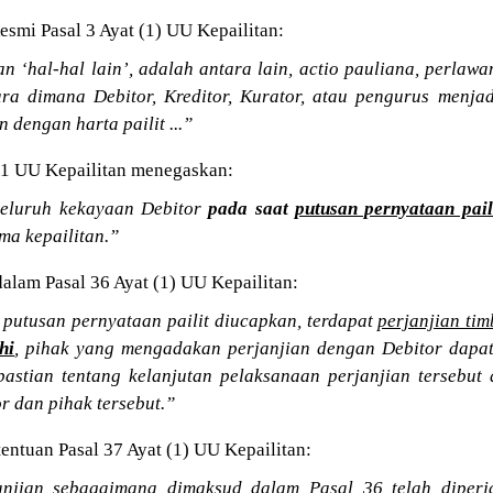
smi Pasal 3 Ayat (1) UU Kepailitan:
 ‘hal-hal lain’, adalah antara lain, actio pauliana, perlaw
ara dimana Debitor, Kreditor, Kurator, atau pengurus menja
 dengan harta pailit ...”
 21 UU Kepailitan menegaskan:
 seluruh kekayaan Debitor
pada saat
putusan pernyataan pail
ma kepailitan.”
alam Pasal 36 Ayat (1) UU Kepailitan:
 putusan pernyataan pailit diucapkan, terdapat
perjanjian ti
hi
, pihak yang mengadakan perjanjian dengan Debitor dapa
astian tentang kelanjutan pelaksanaan perjanjian tersebut
r dan pihak tersebut.”
entuan Pasal 37 Ayat (1) UU Kepailitan:
anjian sebagaimana dimaksud dalam Pasal 36 telah diperj