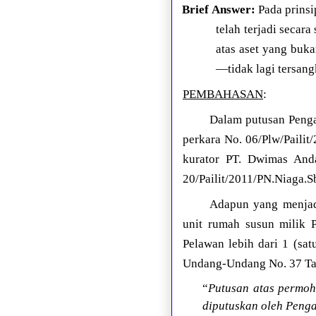
Brief Answer:
Pada prinsi
telah terjadi secar
atas aset yang buka
—tidak lagi tersangk
PEMBAHASAN
:
Dalam putusan Penga
perkara No. 06/Plw/Paili
kurator PT. Dwimas Anda
20/Pailit/2011/PN.Niaga.S
Adapun yang menjadi
unit rumah susun milik P
Pelawan lebih dari 1 (sat
Undang-Undang No. 37 Tah
“
Putusan atas permoh
diputuskan oleh Peng