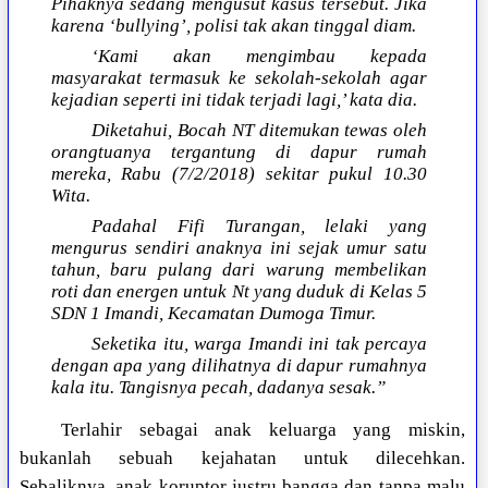
Pihaknya sedang mengusut kasus tersebut. Jika
karena ‘bullying’, polisi tak akan tinggal diam.
‘Kami akan mengimbau kepada
masyarakat termasuk ke sekolah-sekolah agar
kejadian seperti ini tidak terjadi lagi,’ kata dia.
Diketahui, Bocah NT ditemukan tewas oleh
orangtuanya tergantung di dapur rumah
mereka, Rabu (7/2/2018) sekitar pukul 10.30
Wita.
Padahal Fifi Turangan, lelaki yang
mengurus sendiri anaknya ini sejak umur satu
tahun, baru pulang dari warung membelikan
roti dan energen untuk Nt yang duduk di Kelas 5
SDN 1 Imandi, Kecamatan Dumoga Timur.
Seketika itu, warga Imandi ini tak percaya
dengan apa yang dilihatnya di dapur rumahnya
kala itu. Tangisnya pecah, dadanya sesak.”
Terlahir sebagai anak keluarga yang miskin,
bukanlah sebuah kejahatan untuk dilecehkan.
Sebaliknya, anak koruptor justru bangga dan tanpa malu