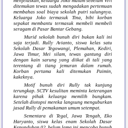
menjelaskan, keluarga Joko malam sebelum Vivi
ditemukan tewas sudah mengadakan pertemuan
membahas soal biaya sekolah putri sulungnya.
Keluarga Joko termasuk Tina, bibi korban
sepakat membantu termasuk membeli membeli
seragam di Pasar Bantar Gebang.
Murid sekolah bunuh diri bukan kali ini
saja terjadi. Rully Avianto, siswa kelas satu
Sekolah Dasar Tegowangi, Plemahan, Kediri,
Jawa Timur, Mei silam, tewas gantung diri
dengan kain sarung yang diikat di tali yang
terentang di tiang jemuran dalam rumah.
Korban pertama kali ditemukan Paimin,
kakeknya.
Motif bunuh diri Rully tak kunjung
terungkap. SCTV kesulitan meminta keterangan
karena pihak keluarga memilih bungkam.
Setelah diotopsi mereka langsung menguburkan
jasad Rully di pemakaman umum setempat.
Sementara di Tegal, Jawa Tengah, Eko
Haryanto, siswa kelas enam Sekolah Dasar
Kepunduhan 02, belum lama ini mencoba bunuh