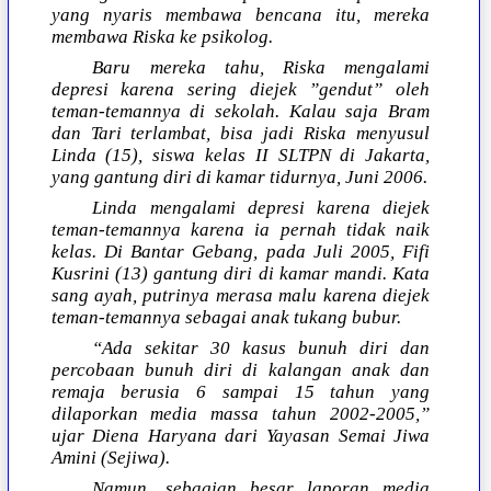
yang nyaris membawa bencana itu, mereka
membawa Riska ke psikolog.
Baru mereka tahu, Riska mengalami
depresi karena sering diejek ”gendut” oleh
teman-temannya di sekolah. Kalau saja Bram
dan Tari terlambat, bisa jadi Riska menyusul
Linda (15), siswa kelas II SLTPN di Jakarta,
yang gantung diri di kamar tidurnya, Juni 2006.
Linda mengalami depresi karena diejek
teman-temannya karena ia pernah tidak naik
kelas. Di Bantar Gebang, pada Juli 2005, Fifi
Kusrini (13) gantung diri di kamar mandi. Kata
sang ayah, putrinya merasa malu karena diejek
teman-temannya sebagai anak tukang bubur.
“Ada sekitar 30 kasus bunuh diri dan
percobaan bunuh diri di kalangan anak dan
remaja berusia 6 sampai 15 tahun yang
dilaporkan media massa tahun 2002-2005,”
ujar Diena Haryana dari Yayasan Semai Jiwa
Amini (Sejiwa).
Namun, sebagian besar laporan media