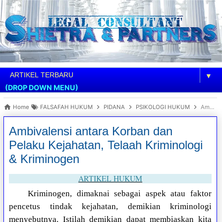
▼
(DROP DOWN MENU)
Home
FALSAFAH HUKUM
PIDANA
PSIKOLOGI HUKUM
Ambivalensi antara Korban dan Pelaku Kejahatan, Telaah Kriminologi & Kriminogen
Ambivalensi antara Korban dan
Pelaku Kejahatan, Telaah Kriminologi
& Kriminogen
ARTIKEL HUKUM
Kriminogen, dimaknai sebagai aspek atau faktor
pencetus tindak kejahatan, demikian kriminologi
menyebutnya. Istilah demikian dapat membiaskan kita