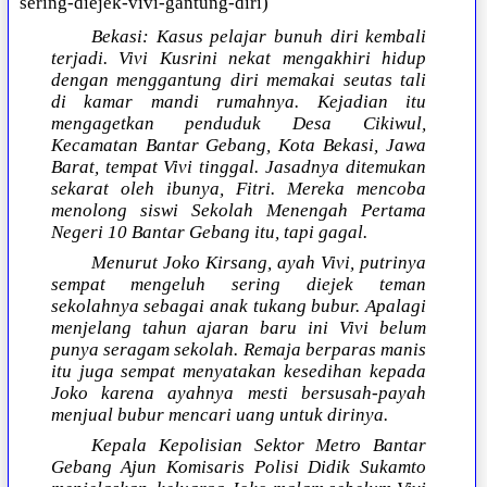
sering-diejek-vivi-gantung-diri)
Bekasi: Kasus pelajar bunuh diri kembali
terjadi. Vivi Kusrini nekat mengakhiri hidup
dengan menggantung diri memakai seutas tali
di kamar mandi rumahnya. Kejadian itu
mengagetkan penduduk Desa Cikiwul,
Kecamatan Bantar Gebang, Kota Bekasi, Jawa
Barat, tempat Vivi tinggal. Jasadnya ditemukan
sekarat oleh ibunya, Fitri. Mereka mencoba
menolong siswi Sekolah Menengah Pertama
Negeri 10 Bantar Gebang itu, tapi gagal.
Menurut Joko Kirsang, ayah Vivi, putrinya
sempat mengeluh sering diejek teman
sekolahnya sebagai anak tukang bubur. Apalagi
menjelang tahun ajaran baru ini Vivi belum
punya seragam sekolah. Remaja berparas manis
itu juga sempat menyatakan kesedihan kepada
Joko karena ayahnya mesti bersusah-payah
menjual bubur mencari uang untuk dirinya.
Kepala Kepolisian Sektor Metro Bantar
Gebang Ajun Komisaris Polisi Didik Sukamto