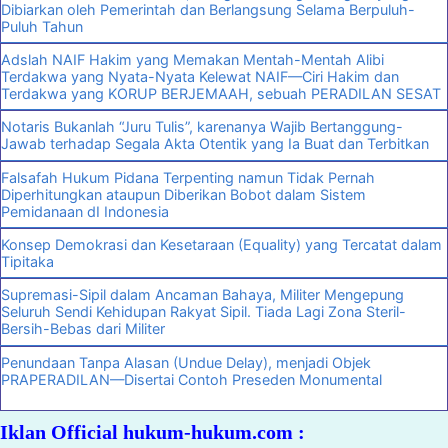
Dibiarkan oleh Pemerintah dan Berlangsung Selama Berpuluh-
Puluh Tahun
Adslah NAIF Hakim yang Memakan Mentah-Mentah Alibi
Terdakwa yang Nyata-Nyata Kelewat NAIF—Ciri Hakim dan
Terdakwa yang KORUP BERJEMAAH, sebuah PERADILAN SESAT
Notaris Bukanlah “Juru Tulis”, karenanya Wajib Bertanggung-
Jawab terhadap Segala Akta Otentik yang Ia Buat dan Terbitkan
Falsafah Hukum Pidana Terpenting namun Tidak Pernah
Diperhitungkan ataupun Diberikan Bobot dalam Sistem
Pemidanaan dI Indonesia
Konsep Demokrasi dan Kesetaraan (Equality) yang Tercatat dalam
Tipitaka
Supremasi-Sipil dalam Ancaman Bahaya, Militer Mengepung
Seluruh Sendi Kehidupan Rakyat Sipil. Tiada Lagi Zona Steril-
Bersih-Bebas dari Militer
Penundaan Tanpa Alasan (Undue Delay), menjadi Objek
PRAPERADILAN—Disertai Contoh Preseden Monumental
Iklan Official hukum-hukum.com :