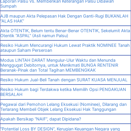
Laporan Palsu Vs. Memberikan Keterangan Palsu Dibawah
Sumpah
AJB maupun Akta Pelepasan Hak Dengan Ganti-Rugi BUKANLAH
“ALAS HAK”
Akta OTENTIK, Belum tentu Benar-Benar OTENTIK, Sekelumit Akta
Otentik “ASPAL” (Asli namun Palsu)
Resiko Hukum Mencurangi Hukum Lewat Praktik NOMINEE Tanah
ataupun Saham Perseroan
Modus LINTAH DARAT Mengulur-Ulur Waktu dan Menunda
Menggugat Debitornya, untuk Menikmati BUNGA RENTENIR
Beranak-Pinak dan Total Tagihan MEMBENGKAK
Resiko Hukum Jual-Beli Tanah dengan SURAT KUASA MENJUAL
Resiko Hukum bagi Terdakwa ketika Memilih Opsi PENGAKUAN
BERSALAH
Pegawai dari Pemohon Lelang Eksekusi (Nominee), Dilarang dan
Terlarang Membeli Objek Lelang Eksekusi Hak Tanggungan
Apakah Bersikap “NAIF”, dapat Dipidana?
“Potential Loss BY DESIGN”, Kerugian Keuangan Negara yang