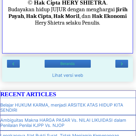
©
Hak Cipta HERY SHIETRA
.
Budayakan hidup JUJUR dengan menghargai
Jirih
Payah
,
Hak Cipta
,
Hak Moril
, dan
Hak Ekonomi
Hery Shietra selaku Penulis.
‹
›
Beranda
Lihat versi web
RECENT ARTICLES
Belajar HUKUM KARMA, menjadi ARSITEK ATAS HIDUP KITA
SENDIRI
Ambiguitas Makna HARGA PASAR Vs. NILAI LIKUIDASI dalam
Penilaian Penilai KJPP Vs. NJOP
Lengkapnya Alat Bukti Surat, Tidak Menjamin Kemenangan