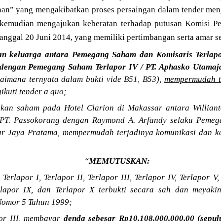
an” yang mengakibatkan proses persaingan dalam tender men
kemudian mengajukan keberatan terhadap putusan Komisi P
ggal 20 Juni 2014, yang memiliki pertimbangan serta amar se
n keluarga antara Pemegang Saham dan Komisaris Terlapor
a dengan Pemegang Saham Terlapor IV / PT. Aphasko Utamaj
aimana ternyata dalam bukti vide B51, B53),
mempermudah te
ikuti tender
a quo;
kan saham pada Hotel Clarion di Makassar antara Willian
/ PT. Passokorang dengan Raymond A. Arfandy selaku Pemeg
bar Jaya Pratama, mempermudah terjadinya komunikasi dan k
“
MEMUTUSKAN:
rlapor I, Terlapor II, Terlapor III, Terlapor IV, Terlapor V, 
erlapor IX, dan Terlapor X terbukti secara sah dan meyak
omor 5 Tahun 1999;
or III, membayar
denda sebesar Rp10.108.000.000,00 (sepul