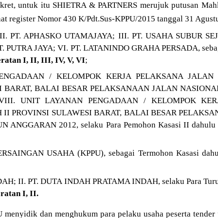
konkret, untuk itu SHIETRA & PARTNERS merujuk putusan Ma
hat register Nomor 430 K/Pdt.Sus-KPPU/2015 tanggal 31 Agustu
II. PT. APHASKO UTAMAJAYA; III. PT. USAHA SUBUR SE
. PUTRA JAYA; VI. PT. LATANINDO GRAHA PERSADA, sebaga
tan I, II, III, IV, V, VI
;
PENGADAAN / KELOMPOK KERJA PELAKSANA JALAN
I BARAT, BALAI BESAR PELAKSANAAN JALAN NASION
VIII. UNIT LAYANAN PENGADAAN / KELOMPOK KER
 II PROVINSI SULAWESI BARAT, BALAI BESAR PELAKS
ANGGARAN 2012, selaku Para Pemohon Kasasi II dahul
RSAINGAN USAHA (KPPU), sebagai Termohon Kasasi dah
AH; II. PT. DUTA INDAH PRATAMA INDAH, selaku Para Turu
atan I, II.
 menyidik dan menghukum para pelaku usaha peserta tender 