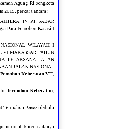
hkamah Agung RI sengketa
s 2015, perkara antara:
JAHTERA; IV. PT. SABAR
i Para Pemohon Kasasi I
 NASIONAL WILAYAH I
AL VI MAKASSAR TAHUN
JA PELAKSANA JALAN
ANAAN JALAN NASIONAL
u
Pemohon Keberatan VII,
ulu
Termohon Keberatan
;
t Termohon Kasasi dahulu
pemerintah karena adanya