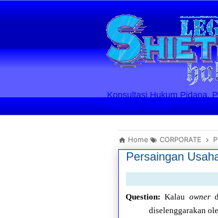
Konsultasi Hukum Pidana, Perd
Layanan Berlaku
Home
CORPORATE
P
Persaingan Usah
Question:
Kalau
owner
d
diselenggarakan ol