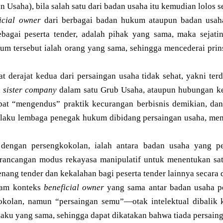
 Usaha), bila salah satu dari badan usaha itu kemudian lolos 
icial owner
dari berbagai badan hukum ataupun badan usah
ebagai peserta tender, adalah pihak yang sama, maka sejati
um tersebut ialah orang yang sama, sehingga mencederai prin
t derajat kedua dari persaingan usaha tidak sehat, yakni ter
,
sister company
dalam satu Grub Usaha, ataupun hubungan k
at “mengendus” praktik kecurangan berbisnis demikian, d
laku lembaga penegak hukum dibidang persaingan usaha, mem
 dengan persengkokolan, ialah antara badan usaha yang pe
rancangan modus rekayasa manipulatif untuk menentukan sa
nang tender dan kekalahan bagi peserta tender lainnya secara 
lam konteks
beneficial owner
yang sama antar badan usaha pes
kolan, namun “persaingan semu”—otak intelektual dibalik k
aku yang sama, sehingga dapat dikatakan bahwa tiada persaing