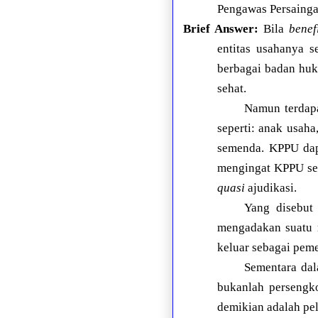
Pengawas Persaingan
Brief Answer:
Bila
benef
entitas usahanya s
berbagai badan huk
sehat.
Namun terdapa
seperti: anak usaha
semenda. KPPU dap
mengingat KPPU se
quasi
ajudikasi.
Yang disebut
mengadakan suatu 
keluar sebagai peme
Sementara da
bukanlah persengko
demikian adalah pel