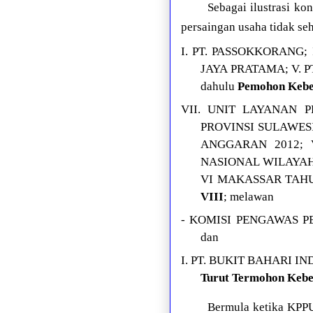
Sebagai ilustrasi 
persaingan usaha tidak se
I. PT. PASSOKKORANG; 
JAYA PRATAMA; V. PT
dahulu
Pemohon Kebera
VII. UNIT LAYANAN 
PROVINSI SULAWES
ANGGARAN 2012; 
NASIONAL WILAYAH
VI MAKASSAR TAHUN 
VIII
; melawan
- KOMISI PENGAWAS PE
dan
I. PT. BUKIT BAHARI IND
Turut Termohon Keber
Bermula ketika KPPU