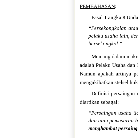
PEMBAHASAN
:
Pasal 1 angka 8 Und
“Persekongkolan atau
pelaku usaha lain
, de
bersekongkol.”
Memang dalam makna 
adalah Pelaku Usaha dan
Namun apakah artinya pe
mengakibatkan stelsel hu
Definisi persaingan
diartikan sebagai:
“Persaingan usaha ti
dan atau pemasaran b
menghambat persaing