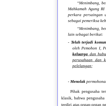
“Menimbang, be
Mahkamah Agung RI 
perkara persaingan u
sebagai pemeriksa keb
“Menimbang, ber
lain sebagai berikut:
-
Telah terjadi komu
oleh Pemohon I, P
keluarga
dan hubu
perusahaan dan k
pelelangan
;
-
Menolak
permohonan
Pihak pengusaha te
klasik, bahwa pengusaha
terdiri atas organ-organ 