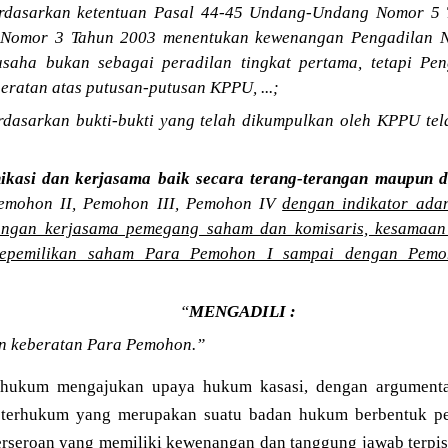
rdasarkan ketentuan Pasal 44-45 Undang-Undang Nomor 5 T
Nomor 3 Tahun 2003 menentukan kewenangan Pengadilan N
saha bukan sebagai peradilan tingkat pertama, tetapi Pen
eratan atas putusan-putusan KPPU, ...;
dasarkan bukti-bukti yang telah dikumpulkan oleh KPPU tel
nikasi dan kerjasama baik secara terang-terangan maupun 
emohon II, Pemohon III, Pemohon IV
dengan indikator ada
ngan kerjasama pemegang saham dan komisaris, kesamaan
epemilikan saham Para Pemohon I sampai dengan Pemo
“
MENGADILI :
 keberatan Para Pemohon.”
rhukum mengajukan upaya hukum kasasi, dengan argumentas
 terhukum yang merupakan suatu badan hukum berbentuk p
perseroan yang memiliki kewenangan dan tanggung jawab terpis