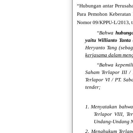
“Hubungan antar Perusaha
Para Pemohon Keberatan 
Nomor 09/KPPU-L/2013, tan
“Bahwa
hubunga
yaitu Willianto Tant
Heryanto Tang (sebag
kerjasama dalam meng
“Bahwa kepemili
Saham Terlapor III 
Terlapor VI / PT. Sa
tender;
1. Menyatakan bahwa Te
Terlapor VIII, T
Undang-Undang N
2. Menghukum Terlap