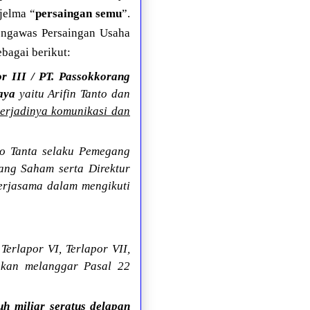
jelma “
persaingan semu
”.
engawas Persaingan Usaha
bagai berikut:
 III / PT. Passokkorang
aya
yaitu Arifin Tanto dan
rjadinya komunikasi dan
to Tanta selaku Pemegang
ang Saham serta Direktur
erjasama dalam mengikuti
Terlapor VI, Terlapor VII,
inkan melanggar Pasal 22
uh miliar seratus delapan