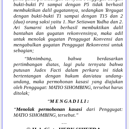
bukti-bukti P1 sampai dengan P5 tidak berhasil
membuktikan dalil gugatannya, sedangkan Tergugat
dengan bukti-bukti T1 sampai dengan T15 dan 2
(dua) orang saksi yaitu 1. Nur Setiawan Yudha dan 2.
Ari Sumarni telah berhasil membuktikan dalil
bantahan dan gugatan rekonvensinya, maka adil
untuk menolak gugatan Penggugat Konvensi dan
mengabulkan gugatan Penggugat Rekonvensi untuk
sebagian;
“Menimbang, bahwa berdasarkan
pertimbangan diatas, lagi pula ternyata bahwa
putusan Judex Facti dalam perkara ini tidak
bertentangan dengan hukum dan/atau undang-
undang, maka permohonan kasasi yang diajukan
oleh Penggugat: MATIO SIHOMBING, tersebut harus
ditolak;
“
M E N G A D I L I :
“
Menolak permohonan kasasi
dari Penggugat:
MATIO SIHOMBING, tersebut.”
…