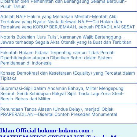
Dibiarkan oleh Pemerintah dan Berlangsung Selama Berpuluh-
Puluh Tahun
Adslah NAIF Hakim yang Memakan Mentah-Mentah Alibi
Terdakwa yang Nyata-Nyata Kelewat NAIF—Ciri Hakim dan
Terdakwa yang KORUP BERJEMAAH, sebuah PERADILAN SESAT
Notaris Bukanlah “Juru Tulis”, karenanya Wajib Bertanggung-
Jawab terhadap Segala Akta Otentik yang Ia Buat dan Terbitkan
Falsafah Hukum Pidana Terpenting namun Tidak Pernah
Diperhitungkan ataupun Diberikan Bobot dalam Sistem
Pemidanaan dI Indonesia
Konsep Demokrasi dan Kesetaraan (Equality) yang Tercatat dalam
Tipitaka
Supremasi-Sipil dalam Ancaman Bahaya, Militer Mengepung
Seluruh Sendi Kehidupan Rakyat Sipil. Tiada Lagi Zona Steril-
Bersih-Bebas dari Militer
Penundaan Tanpa Alasan (Undue Delay), menjadi Objek
PRAPERADILAN—Disertai Contoh Preseden Monumental
Iklan Official hukum-hukum.com :