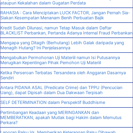
ataupun Kekalahan dalam Gugatan Perdata
RAHASIA : Cara Menciptakan LUCK FACTOR, Jangan Pernah Sia-
Siakan Kesempatan Menanam Benih Perbuatan Bajik
Kredit Sudah Dilunasi, namun Tetap Masuk dalam Daftar
BLACKLIST Perbankan, Pertanda Adanya Internal Fraud Perbankan
Mengapa yang Ditagih (Berhutang) Lebih Galak daripada yang
Menagih Hutang? Ini Penjelasannya
Mengabulkan Permohonan Uji Materiil namun Isi Putusannya
Merugikan Kepentingan Pihak Pemohon Uji Materiil
Ketika Perseroan Terbatas Tersandera oleh Anggaran Dasarnya
Sendiri
Antara PIDANA ASAL (Predicate Crime) dan TPPU (Pencucian
Uang), dapat Dipisah dalam Dua Dakwaan Terpisah
SELF DETERMINATION dalam Perspektif Buddhisme
Pertimbangan Keadaan yang MERINGANKAN dan
MEMBERATKAN, apakah Mutlak bagi Hakim dalam Memutus
Perkara?
Laporan Palsu Vs. Memberikan Keterangan Palsu Dibawah