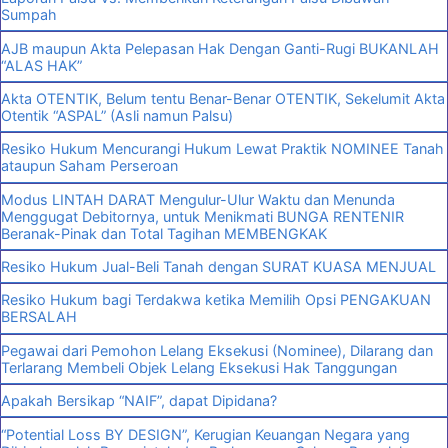
Sumpah
AJB maupun Akta Pelepasan Hak Dengan Ganti-Rugi BUKANLAH
“ALAS HAK”
Akta OTENTIK, Belum tentu Benar-Benar OTENTIK, Sekelumit Akta
Otentik “ASPAL” (Asli namun Palsu)
Resiko Hukum Mencurangi Hukum Lewat Praktik NOMINEE Tanah
ataupun Saham Perseroan
Modus LINTAH DARAT Mengulur-Ulur Waktu dan Menunda
Menggugat Debitornya, untuk Menikmati BUNGA RENTENIR
Beranak-Pinak dan Total Tagihan MEMBENGKAK
Resiko Hukum Jual-Beli Tanah dengan SURAT KUASA MENJUAL
Resiko Hukum bagi Terdakwa ketika Memilih Opsi PENGAKUAN
BERSALAH
Pegawai dari Pemohon Lelang Eksekusi (Nominee), Dilarang dan
Terlarang Membeli Objek Lelang Eksekusi Hak Tanggungan
Apakah Bersikap “NAIF”, dapat Dipidana?
“Potential Loss BY DESIGN”, Kerugian Keuangan Negara yang