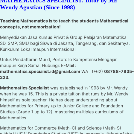
MATHEMATICS SPECIALIST. Tutor by Mr.
Wendy Agustian (Since 1998)
Teaching Mathematics is to teach the students Mathematical
concepts, not memorization!
Menyediakan Jasa Kursus Privat & Group Pelajaran Matematika
SD, SMP, SMU bagi Siswa di Jakarta, Tangerang, dan Sekitarnya.
Kurikulum Lokal maupun Internasional.
Untuk Pendaftaran Murid, Portofolio Kompetensi Mengajar,
maupun Kerja Sama, Hubungi: E-Mail :
mathematics.specialist.id@gmail.com
WA : (+62)
08788-7835-
223
.
Mathematics Specialist
was established in 1998 by Mr. Wendy
when he was 15. This is a private tuition that runs by Mr. Wendy
himself as sole teacher. He has deep understanding about
Mathematics for Primary up to Junior College and Foundation
Studies (Grade 1 up to 12), mastering multiples curriculums of
Mathematics.
Mathematics for Commerce (Math-C) and Science (Math-S)
within UNSW Foundation Studies (UFS) in Indonesia.
"Most of the