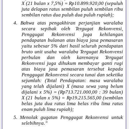
X (21 bulan x 7,5%) = Rp10.899.920,00 (sepuluh
juta delapan ratus sembilan puluh sembilan ribu
sembilan ratus dua puluh dua puluh rupiah);
4. Bahwa atas pengakhiran perjanjian waralaba
secara sepihak oleh Tergugat Rekonvensi,
Penggugat Rekonvensi juga kehilangan
pendapatan bulanan atas biaya jasa pemasaran
yaitu sebesar 5% dari hasil seluruh pendapatan
bruto unit usaha waralaba Tergugat Rekonvensi
perbulan dan oleh karenanya Tergugat
Rekonvensi juga dihukum membayar ganti rugi
atas biaya jasa pemasaran tersebut kepada
Penggugat Rekonvensi secara tunai dan seketika
sejumlah: (Total Pendapatan: masa waralaba
yang telah dijalani) X (masa sewa yang belum
dijalani x 5%) = (Rp713.721.000,00 : 39 bulan)
X (21 bulan x 5%) = Rp19.215.565,00 (sembilan
belas juta dua ratus lima belas ribu lima ratus
enam puluh lima rupiah);
5. Menolak gugatan Penggugat Rekonvensi untuk
selebihnya.”