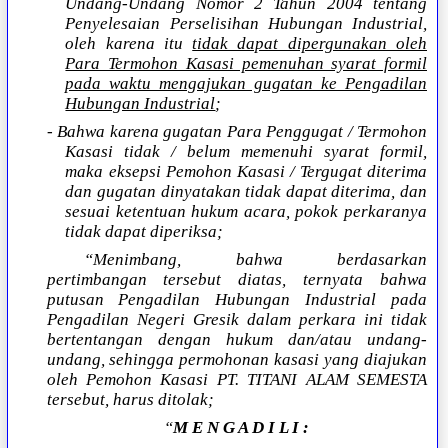
Undang-Undang Nomor 2 Tahun 2004 tentang
Penyelesaian Perselisihan Hubungan Industrial,
oleh karena itu
tidak dapat dipergunakan oleh
Para Termohon Kasasi pemenuhan syarat formil
pada waktu mengajukan gugatan ke Pengadilan
Hubungan Industrial
;
- Bahwa karena gugatan Para Penggugat / Termohon
Kasasi tidak / belum memenuhi syarat formil,
maka eksepsi Pemohon Kasasi / Tergugat diterima
dan gugatan dinyatakan tidak dapat diterima, dan
sesuai ketentuan hukum acara, pokok perkaranya
tidak dapat diperiksa;
“Menimbang, bahwa berdasarkan
pertimbangan tersebut diatas, ternyata bahwa
putusan Pengadilan Hubungan Industrial pada
Pengadilan Negeri Gresik dalam perkara ini tidak
bertentangan dengan hukum dan/atau undang-
undang, sehingga permohonan kasasi yang diajukan
oleh Pemohon Kasasi PT. TITANI ALAM SEMESTA
tersebut, harus ditolak;
“
M E N G A D I L I :