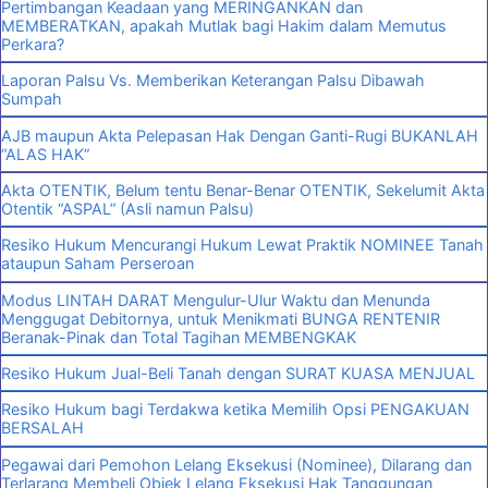
Pertimbangan Keadaan yang MERINGANKAN dan
MEMBERATKAN, apakah Mutlak bagi Hakim dalam Memutus
Perkara?
Laporan Palsu Vs. Memberikan Keterangan Palsu Dibawah
Sumpah
AJB maupun Akta Pelepasan Hak Dengan Ganti-Rugi BUKANLAH
“ALAS HAK”
Akta OTENTIK, Belum tentu Benar-Benar OTENTIK, Sekelumit Akta
Otentik “ASPAL” (Asli namun Palsu)
Resiko Hukum Mencurangi Hukum Lewat Praktik NOMINEE Tanah
ataupun Saham Perseroan
Modus LINTAH DARAT Mengulur-Ulur Waktu dan Menunda
Menggugat Debitornya, untuk Menikmati BUNGA RENTENIR
Beranak-Pinak dan Total Tagihan MEMBENGKAK
Resiko Hukum Jual-Beli Tanah dengan SURAT KUASA MENJUAL
Resiko Hukum bagi Terdakwa ketika Memilih Opsi PENGAKUAN
BERSALAH
Pegawai dari Pemohon Lelang Eksekusi (Nominee), Dilarang dan
Terlarang Membeli Objek Lelang Eksekusi Hak Tanggungan