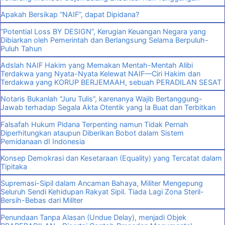
Apakah Bersikap “NAIF”, dapat Dipidana?
“Potential Loss BY DESIGN”, Kerugian Keuangan Negara yang
Dibiarkan oleh Pemerintah dan Berlangsung Selama Berpuluh-
Puluh Tahun
Adslah NAIF Hakim yang Memakan Mentah-Mentah Alibi
Terdakwa yang Nyata-Nyata Kelewat NAIF—Ciri Hakim dan
Terdakwa yang KORUP BERJEMAAH, sebuah PERADILAN SESAT
Notaris Bukanlah “Juru Tulis”, karenanya Wajib Bertanggung-
Jawab terhadap Segala Akta Otentik yang Ia Buat dan Terbitkan
Falsafah Hukum Pidana Terpenting namun Tidak Pernah
Diperhitungkan ataupun Diberikan Bobot dalam Sistem
Pemidanaan dI Indonesia
Konsep Demokrasi dan Kesetaraan (Equality) yang Tercatat dalam
Tipitaka
Supremasi-Sipil dalam Ancaman Bahaya, Militer Mengepung
Seluruh Sendi Kehidupan Rakyat Sipil. Tiada Lagi Zona Steril-
Bersih-Bebas dari Militer
Penundaan Tanpa Alasan (Undue Delay), menjadi Objek