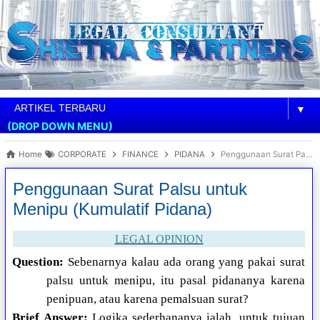
▼
(DROP DOWN MENU)
Home
CORPORATE
FINANCE
PIDANA
Penggunaan Surat Palsu untuk Menipu (Kumulatif Pidana)
Penggunaan Surat Palsu untuk
Menipu (Kumulatif Pidana)
LEGAL OPINION
Question:
Sebenarnya kalau ada orang yang pakai surat
palsu untuk menipu, itu pasal pidananya karena
penipuan, atau karena pemalsuan surat?
Brief Answer:
Logika sederhananya ialah, untuk tujuan