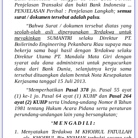
Penjelasan Transaksi dan bukti Bank Indonesia ...
PENJELASAN Perihal : Penjelasan Langkah;
semua
surat / dokumen tersebut adalah palsu
.
“Bahwa Surat / dokumen tersebut diatas yang
seolah-olah asli dipergunakan Terdakwa untuk
meyakinkan
SUMANTRI selaku Direktur PT.
Boilerindo Engineering Pekanbaru Riau supaya mau
bekerja sama bagi hasil dengan Terdakwa selaku
Direktur Utama PT. Mandala Mata Giri dengan
syarat ada dana administrasi untuk pengucurkan
dana dari Bank Dunia, selanjutnya kerja sama
tersebut dituangkan dalam bentuk Nota Kesepakatan
Kerjasama tanggal 15 Juli 2013.
“Memperhatikan
Pasal 378
jo. Pasal 55 ayat
(1) ke-1 jo. Pasal 64 ayat (1) KUHP dan
Pasal 264
ayat (2) KUHP
serta Undang-undang Nomor 8 Tahun
1981 tentang Hukum Acara Pidana serta peraturan
perundang-undangan lain yang bersangkutan;
“
M E N G A D I L I :
1. Menyatakan Terdakwa M KHOIRUL FATULLAH
als. KHOIRUL Bin NYAMAN terbukti secara sah