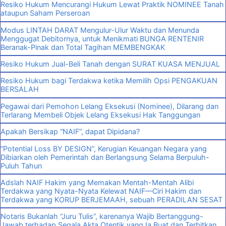
Resiko Hukum Mencurangi Hukum Lewat Praktik NOMINEE Tanah
ataupun Saham Perseroan
Modus LINTAH DARAT Mengulur-Ulur Waktu dan Menunda
Menggugat Debitornya, untuk Menikmati BUNGA RENTENIR
Beranak-Pinak dan Total Tagihan MEMBENGKAK
Resiko Hukum Jual-Beli Tanah dengan SURAT KUASA MENJUAL
Resiko Hukum bagi Terdakwa ketika Memilih Opsi PENGAKUAN
BERSALAH
Pegawai dari Pemohon Lelang Eksekusi (Nominee), Dilarang dan
Terlarang Membeli Objek Lelang Eksekusi Hak Tanggungan
Apakah Bersikap “NAIF”, dapat Dipidana?
“Potential Loss BY DESIGN”, Kerugian Keuangan Negara yang
Dibiarkan oleh Pemerintah dan Berlangsung Selama Berpuluh-
Puluh Tahun
Adslah NAIF Hakim yang Memakan Mentah-Mentah Alibi
Terdakwa yang Nyata-Nyata Kelewat NAIF—Ciri Hakim dan
Terdakwa yang KORUP BERJEMAAH, sebuah PERADILAN SESAT
Notaris Bukanlah “Juru Tulis”, karenanya Wajib Bertanggung-
Jawab terhadap Segala Akta Otentik yang Ia Buat dan Terbitkan