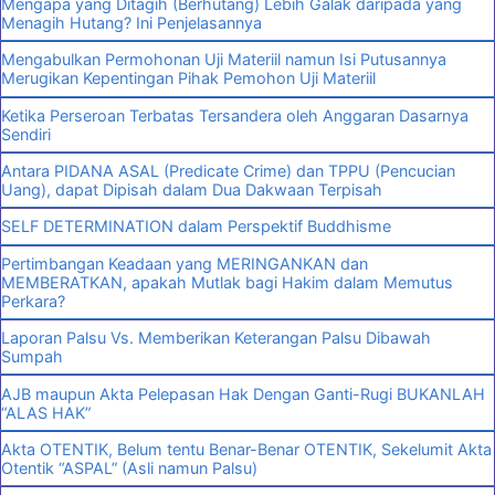
Mengapa yang Ditagih (Berhutang) Lebih Galak daripada yang
Menagih Hutang? Ini Penjelasannya
Mengabulkan Permohonan Uji Materiil namun Isi Putusannya
Merugikan Kepentingan Pihak Pemohon Uji Materiil
Ketika Perseroan Terbatas Tersandera oleh Anggaran Dasarnya
Sendiri
Antara PIDANA ASAL (Predicate Crime) dan TPPU (Pencucian
Uang), dapat Dipisah dalam Dua Dakwaan Terpisah
SELF DETERMINATION dalam Perspektif Buddhisme
Pertimbangan Keadaan yang MERINGANKAN dan
MEMBERATKAN, apakah Mutlak bagi Hakim dalam Memutus
Perkara?
Laporan Palsu Vs. Memberikan Keterangan Palsu Dibawah
Sumpah
AJB maupun Akta Pelepasan Hak Dengan Ganti-Rugi BUKANLAH
“ALAS HAK”
Akta OTENTIK, Belum tentu Benar-Benar OTENTIK, Sekelumit Akta
Otentik “ASPAL” (Asli namun Palsu)