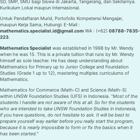
SD, SMP, SMU bagi Siswa di Jakarta, Tangerang, dan Sekitarnya.
Kurikulum Lokal maupun Internasional.
Untuk Pendaftaran Murid, Portofolio Kompetensi Mengajar,
maupun Kerja Sama, Hubungi: E-Mail :
mathematics.specialist.id@gmail.com
WA : (+62)
08788-7835-
223
.
Mathematics Specialist
was established in 1998 by Mr. Wendy
when he was 15. This is a private tuition that runs by Mr. Wendy
himself as sole teacher. He has deep understanding about
Mathematics for Primary up to Junior College and Foundation
Studies (Grade 1 up to 12), mastering multiples curriculums of
Mathematics.
Mathematics for Commerce (Math-C) and Science (Math-S)
within UNSW Foundation Studies (UFS) in Indonesia.
"Most of the
students I handle are not aware of this at all. So for the students
who are intended to take UNSW Foundation Studies in Indonesia,
if you have questions, do not hesitate to ask. It will be best to
prepare yourself way earlier before you really start the program,
because it is nearly impossible to form or fix the basics when it
has been started."