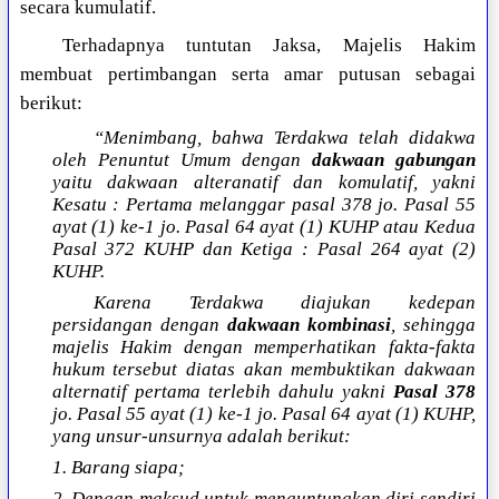
secara kumulatif.
Terhadapnya tuntutan Jaksa, Majelis Hakim
membuat pertimbangan serta amar putusan sebagai
berikut:
“Menimbang, bahwa Terdakwa telah didakwa
oleh Penuntut Umum dengan
dakwaan gabungan
yaitu dakwaan alteranatif dan komulatif, yakni
Kesatu : Pertama melanggar pasal 378 jo. Pasal 55
ayat (1) ke-1 jo. Pasal 64 ayat (1) KUHP atau Kedua
Pasal 372 KUHP dan Ketiga : Pasal 264 ayat (2)
KUHP.
Karena Terdakwa diajukan kedepan
persidangan dengan
dakwaan kombinasi
, sehingga
majelis Hakim dengan memperhatikan fakta-fakta
hukum tersebut diatas akan membuktikan dakwaan
alternatif pertama terlebih dahulu yakni
Pasal 378
jo. Pasal 55 ayat (1) ke-1 jo. Pasal 64 ayat (1) KUHP,
yang unsur-unsurnya adalah berikut:
1. Barang siapa;
2. Dengan maksud untuk menguntungkan diri sendiri