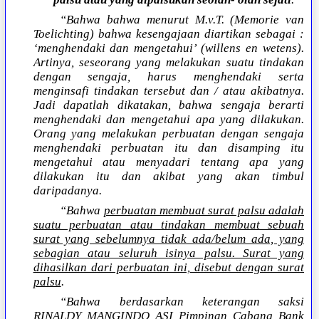
“Bahwa bahwa menurut M.v.T. (Memorie van
Toelichting) bahwa kesengajaan diartikan sebagai :
‘menghendaki dan mengetahui’ (willens en wetens).
Artinya, seseorang yang melakukan suatu tindakan
dengan sengaja, harus menghendaki serta
menginsafi tindakan tersebut dan / atau akibatnya.
Jadi dapatlah dikatakan, bahwa sengaja berarti
menghendaki dan mengetahui apa yang dilakukan.
Orang yang melakukan perbuatan dengan sengaja
menghendaki perbuatan itu dan disamping itu
mengetahui atau menyadari tentang apa yang
dilakukan itu dan akibat yang akan timbul
daripadanya.
“Bahwa
perbuatan membuat surat palsu adalah
suatu perbuatan atau tindakan membuat sebuah
surat yang sebelumnya tidak ada/belum ada, yang
sebagian atau seluruh isinya palsu. Surat yang
dihasilkan dari perbuatan ini, disebut dengan surat
palsu
.
“Bahwa berdasarkan keterangan saksi
RINALDY MANGINDO ASI Pimpinan Cabang Bank