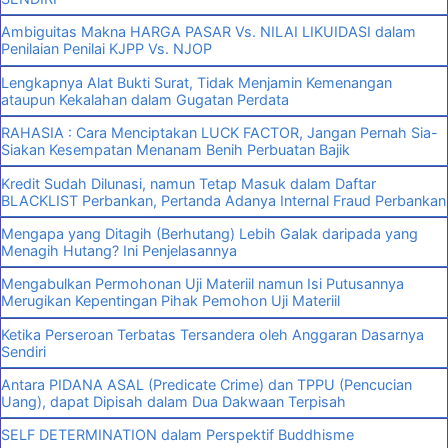
Ambiguitas Makna HARGA PASAR Vs. NILAI LIKUIDASI dalam
Penilaian Penilai KJPP Vs. NJOP
Lengkapnya Alat Bukti Surat, Tidak Menjamin Kemenangan
ataupun Kekalahan dalam Gugatan Perdata
RAHASIA : Cara Menciptakan LUCK FACTOR, Jangan Pernah Sia-
Siakan Kesempatan Menanam Benih Perbuatan Bajik
Kredit Sudah Dilunasi, namun Tetap Masuk dalam Daftar
BLACKLIST Perbankan, Pertanda Adanya Internal Fraud Perbankan
Mengapa yang Ditagih (Berhutang) Lebih Galak daripada yang
Menagih Hutang? Ini Penjelasannya
Mengabulkan Permohonan Uji Materiil namun Isi Putusannya
Merugikan Kepentingan Pihak Pemohon Uji Materiil
Ketika Perseroan Terbatas Tersandera oleh Anggaran Dasarnya
Sendiri
Antara PIDANA ASAL (Predicate Crime) dan TPPU (Pencucian
Uang), dapat Dipisah dalam Dua Dakwaan Terpisah
SELF DETERMINATION dalam Perspektif Buddhisme