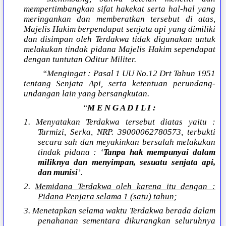
mempertimbangkan sifat hakekat serta hal-hal yang
meringankan dan memberatkan tersebut di atas,
Majelis Hakim berpendapat senjata api yang dimiliki
dan disimpan oleh Terdakwa tidak digunakan untuk
melakukan tindak pidana Majelis Hakim sependapat
dengan tuntutan Oditur Militer.
“Mengingat : Pasal 1 UU No.12 Drt Tahun 1951
tentang Senjata Api, serta ketentuan perundang-
undangan lain yang bersangkutan.
“
M E N G A D I L I :
1. Menyatakan Terdakwa tersebut diatas yaitu :
Tarmizi, Serka, NRP. 39000062780573, terbukti
secara sah dan meyakinkan bersalah melakukan
tindak pidana : ‘
Tanpa hak mempunyai dalam
miliknya dan menyimpan, sesuatu senjata api,
dan munisi
’.
2.
Memidana Terdakwa oleh karena itu dengan :
Pidana Penjara selama 1 (satu) tahun
;
3. Menetapkan selama waktu Terdakwa berada dalam
penahanan sementara dikurangkan seluruhnya