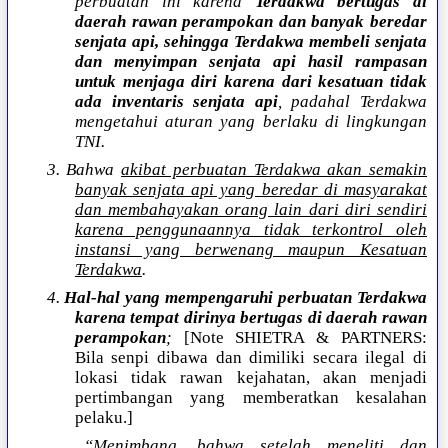
perbuatan ini karena
Terdakwa bertugas di
daerah rawan perampokan dan banyak beredar
senjata api, sehingga Terdakwa membeli senjata
dan menyimpan senjata api hasil rampasan
untuk menjaga diri karena dari kesatuan tidak
ada inventaris senjata api
, padahal Terdakwa
mengetahui aturan yang berlaku di lingkungan
TNI.
3. Bahwa
akibat perbuatan Terdakwa akan semakin
banyak senjata api yang beredar di masyarakat
dan membahayakan orang lain dari diri sendiri
karena penggunaannya tidak terkontrol oleh
instansi yang berwenang maupun Kesatuan
Terdakwa
.
4.
Hal-hal yang mempengaruhi perbuatan Terdakwa
karena tempat dirinya bertugas di daerah rawan
perampokan
;
[Note SHIETRA & PARTNERS:
Bila senpi dibawa dan dimiliki secara ilegal di
lokasi tidak rawan kejahatan, akan menjadi
pertimbangan yang memberatkan kesalahan
pelaku.]
“Menimbang, bahwa setelah meneliti dan