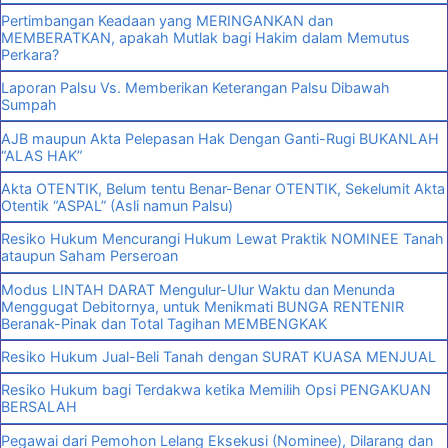
Pertimbangan Keadaan yang MERINGANKAN dan
MEMBERATKAN, apakah Mutlak bagi Hakim dalam Memutus
Perkara?
Laporan Palsu Vs. Memberikan Keterangan Palsu Dibawah
Sumpah
AJB maupun Akta Pelepasan Hak Dengan Ganti-Rugi BUKANLAH
“ALAS HAK”
Akta OTENTIK, Belum tentu Benar-Benar OTENTIK, Sekelumit Akta
Otentik “ASPAL” (Asli namun Palsu)
Resiko Hukum Mencurangi Hukum Lewat Praktik NOMINEE Tanah
ataupun Saham Perseroan
Modus LINTAH DARAT Mengulur-Ulur Waktu dan Menunda
Menggugat Debitornya, untuk Menikmati BUNGA RENTENIR
Beranak-Pinak dan Total Tagihan MEMBENGKAK
Resiko Hukum Jual-Beli Tanah dengan SURAT KUASA MENJUAL
Resiko Hukum bagi Terdakwa ketika Memilih Opsi PENGAKUAN
BERSALAH
Pegawai dari Pemohon Lelang Eksekusi (Nominee), Dilarang dan