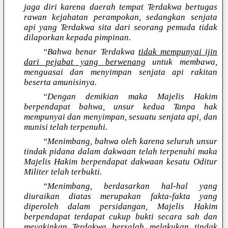
jaga diri karena daerah tempat Terdakwa bertugas
rawan kejahatan perampokan, sedangkan senjata
api yang Terdakwa sita dari seorang pemuda tidak
dilaporkan kepada pimpinan.
“Bahwa benar Terdakwa
tidak mempunyai ijin
dari pejabat yang berwenang
untuk membawa,
menguasai dan menyimpan senjata api rakitan
beserta amunisinya.
“Dengan demikian maka Majelis Hakim
berpendapat bahwa, unsur kedua Tanpa hak
mempunyai dan menyimpan, sesuatu senjata api, dan
munisi telah terpenuhi.
“Menimbang, bahwa oleh karena seluruh unsur
tindak pidana dalam dakwaan telah terpenuhi maka
Majelis Hakim berpendapat dakwaan kesatu Oditur
Militer telah terbukti.
“Menimbang, berdasarkan hal-hal yang
diuraikan diatas merupakan fakta-fakta yang
diperoleh dalam persidangan, Majelis Hakim
berpendapat terdapat cukup bukti secara sah dan
meyakinkan Terdakwa bersalah melakukan tindak