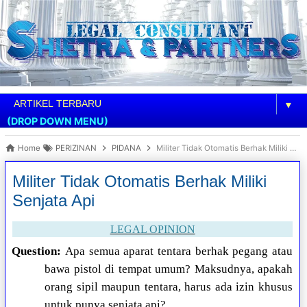
▼
(DROP DOWN MENU)
Home
PERIZINAN
PIDANA
Militer Tidak Otomatis Berhak Miliki Senjata Api
Militer Tidak Otomatis Berhak Miliki
Senjata Api
LEGAL OPINION
Question:
Apa semua aparat tentara berhak pegang atau
bawa pistol di tempat umum? Maksudnya, apakah
orang sipil maupun tentara, harus ada izin khusus
untuk punya senjata api?