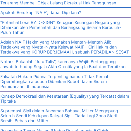
Terlarang Membeli Objek Lelang Eksekusi Hak Tanggungan
Apakah Bersikap “NAIF”, dapat Dipidana?
“Potential Loss BY DESIGN”, Kerugian Keuangan Negara yang
Dibiarkan oleh Pemerintah dan Berlangsung Selama Berpuluh-
Puluh Tahun
Adslah NAIF Hakim yang Memakan Mentah-Mentah Alibi
Terdakwa yang Nyata-Nyata Kelewat NAIF—Ciri Hakim dan
Terdakwa yang KORUP BERJEMAAH, sebuah PERADILAN SESAT
Notaris Bukanlah “Juru Tulis”, karenanya Wajib Bertanggung-
Jawab terhadap Segala Akta Otentik yang Ia Buat dan Terbitkan
Falsafah Hukum Pidana Terpenting namun Tidak Pernah
Diperhitungkan ataupun Diberikan Bobot dalam Sistem
Pemidanaan dI Indonesia
Konsep Demokrasi dan Kesetaraan (Equality) yang Tercatat dalam
Tipitaka
Supremasi-Sipil dalam Ancaman Bahaya, Militer Mengepung
Seluruh Sendi Kehidupan Rakyat Sipil. Tiada Lagi Zona Steril-
Bersih-Bebas dari Militer
Penundaan Tanpa Alasan (Undue Delay), menjadi Objek