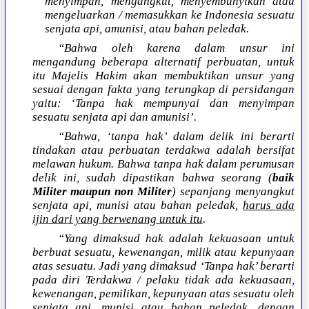
menyimpan, mengangkut, menyembunyikan atau
mengeluarkan / memasukkan ke Indonesia sesuatu
senjata api, amunisi, atau bahan peledak.
“Bahwa oleh karena dalam unsur ini
mengandung beberapa alternatif perbuatan, untuk
itu Majelis Hakim akan membuktikan unsur yang
sesuai dengan fakta yang terungkap di persidangan
yaitu: ‘Tanpa hak mempunyai dan menyimpan
sesuatu senjata api dan amunisi’.
“Bahwa, ‘tanpa hak’ dalam delik ini berarti
tindakan atau perbuatan terdakwa adalah bersifat
melawan hukum. Bahwa tanpa hak dalam perumusan
delik ini, sudah dipastikan bahwa seorang (
baik
Militer maupun non Militer
) sepanjang menyangkut
senjata api, munisi atau bahan peledak,
harus ada
ijin dari yang berwenang untuk itu
.
“Yang dimaksud hak adalah kekuasaan untuk
berbuat sesuatu, kewenangan, milik atau kepunyaan
atas sesuatu. Jadi yang dimaksud ‘Tanpa hak’ berarti
pada diri Terdakwa / pelaku tidak ada kekuasaan,
kewenangan, pemilikan, kepunyaan atas sesuatu oleh
senjata api, munisi atau bahan peledak, dengan