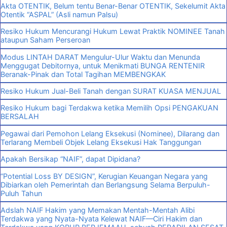
Akta OTENTIK, Belum tentu Benar-Benar OTENTIK, Sekelumit Akta
Otentik “ASPAL” (Asli namun Palsu)
Resiko Hukum Mencurangi Hukum Lewat Praktik NOMINEE Tanah
ataupun Saham Perseroan
Modus LINTAH DARAT Mengulur-Ulur Waktu dan Menunda
Menggugat Debitornya, untuk Menikmati BUNGA RENTENIR
Beranak-Pinak dan Total Tagihan MEMBENGKAK
Resiko Hukum Jual-Beli Tanah dengan SURAT KUASA MENJUAL
Resiko Hukum bagi Terdakwa ketika Memilih Opsi PENGAKUAN
BERSALAH
Pegawai dari Pemohon Lelang Eksekusi (Nominee), Dilarang dan
Terlarang Membeli Objek Lelang Eksekusi Hak Tanggungan
Apakah Bersikap “NAIF”, dapat Dipidana?
“Potential Loss BY DESIGN”, Kerugian Keuangan Negara yang
Dibiarkan oleh Pemerintah dan Berlangsung Selama Berpuluh-
Puluh Tahun
Adslah NAIF Hakim yang Memakan Mentah-Mentah Alibi
Terdakwa yang Nyata-Nyata Kelewat NAIF—Ciri Hakim dan