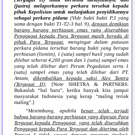
(justru) melaporkannya perkara tersebut kepada
pihak Kepolisian untuk melanjutkan penyidikannya
sebagai perkara pidana
(Vide bukti bukti P.3 yang
sama dengan bukti T1-T2-3 hal. 9),
dengan demikian
barang barang perhiasan emas yang diserahkan
Penggugat kepada Para Tergugat masih berada di
pihak Para Tergugat
, mengingat dalam putusan
perkara pidana tersebut barang bukti yang berupa
perhiasan (liontin), 1 (satu) sampel hasil yang sudah
dilebur seberat 4,200 gram dan 1 (satu) sampel emas
yang telah dilebur dari Perum Pegadaian serta 1
(satu) sampel emas yang telah dilebur dari PT.
Antam,
dikembalikan kepada saksi Alex Tantra
(Tergugat II)
;
[Note SHIETRA & PARTNERS:
Bukanlah “hal baru”, ketika banyak kita jumpai
masyarakat Indonesia yang kerap “maling teriak
maling”.]
“Menimbang, apabila
benar telah terjadi
bahwa barang-barang perhiasan yang dipesan Para
Tergugat kepada Penggugat, yang telah diserahkan
Penggugat kepada Para Tergugat dan diterima oleh
Terguat I tidak sesuai dengan pesanan (palsu)
,