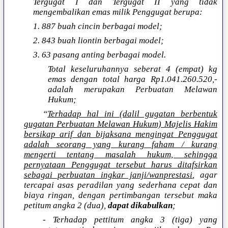
Tergugat I dan Tergugat II yang tidak
mengembalikan emas milik Penggugat berupa:
1. 887 buah cincin berbagai model;
2. 843 buah liontin berbagai model;
3. 63 pasang anting berbagai model.
Total keseluruhannya seberat 4 (empat) kg
emas dengan total harga Rp1.041.260.520,-
adalah merupakan Perbuatan Melawan
Hukum;
“
Terhadap hal ini (dalil gugatan berbentuk
gugatan Perbuatan Melawan Hukum) Majelis Hakim
bersikap arif dan bijaksana mengingat Penggugat
adalah seorang yang kurang faham / kurang
mengerti tentang masalah hukum, sehingga
pernyataan Penggugat tersebut harus ditafsirkan
sebagai perbuatan ingkar janji/wanprestasi
, agar
tercapai asas peradilan yang sederhana cepat dan
biaya ringan, dengan pertimbangan tersebut maka
petitum angka 2 (dua),
dapat dikabulkan
;
- Terhadap pettitum angka 3 (tiga) yang