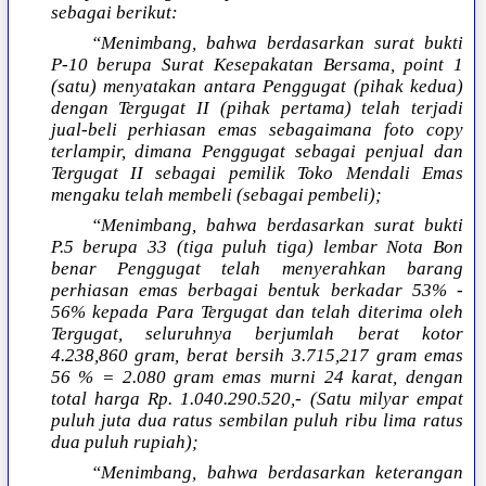
sebagai berikut:
“Menimbang, bahwa berdasarkan surat bukti
P-10 berupa Surat Kesepakatan Bersama, point 1
(satu) menyatakan antara Penggugat (pihak kedua)
dengan Tergugat II (pihak pertama) telah terjadi
jual-beli perhiasan emas sebagaimana foto copy
terlampir, dimana Penggugat sebagai penjual dan
Tergugat II sebagai pemilik Toko Mendali Emas
mengaku telah membeli (sebagai pembeli);
“Menimbang, bahwa berdasarkan surat bukti
P.5 berupa 33 (tiga puluh tiga) lembar Nota Bon
benar Penggugat telah menyerahkan barang
perhiasan emas berbagai bentuk berkadar 53% -
56% kepada Para Tergugat dan telah diterima oleh
Tergugat, seluruhnya berjumlah berat kotor
4.238,860 gram, berat bersih 3.715,217 gram emas
56 % = 2.080 gram emas murni 24 karat, dengan
total harga Rp.
1.040.290.520,- (Satu milyar empat
puluh juta dua ratus sembilan puluh ribu lima ratus
dua puluh rupiah);
“Menimbang, bahwa berdasarkan keterangan