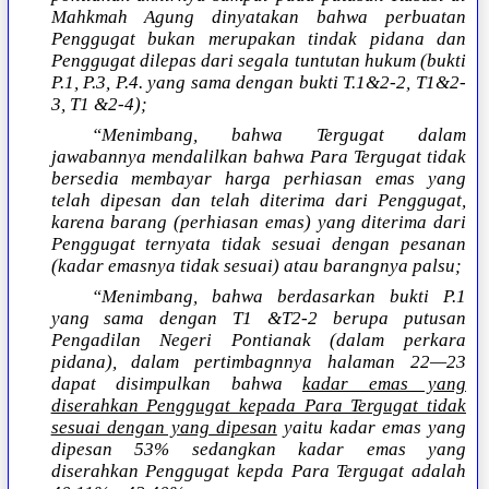
Mahkmah Agung dinyatakan bahwa perbuatan
Penggugat bukan merupakan tindak pidana dan
Penggugat dilepas dari segala tuntutan hukum (bukti
P.1, P.3, P.4. yang sama dengan bukti T.1&2-2, T1&2-
3, T1 &2-4);
“Menimbang, bahwa Tergugat dalam
jawabannya mendalilkan bahwa Para Tergugat tidak
bersedia membayar harga perhiasan emas yang
telah dipesan dan telah diterima dari Penggugat,
karena barang (perhiasan emas) yang diterima dari
Penggugat ternyata tidak sesuai dengan pesanan
(kadar emasnya tidak sesuai) atau barangnya palsu;
“Menimbang, bahwa berdasarkan bukti P.1
yang sama dengan T1 &T2-2 berupa putusan
Pengadilan Negeri Pontianak (dalam perkara
pidana), dalam pertimbagnnya halaman 22—23
dapat disimpulkan bahwa
kadar emas yang
diserahkan Penggugat kepada Para Tergugat tidak
sesuai dengan yang dipesan
yaitu kadar emas yang
dipesan 53% sedangkan kadar emas yang
diserahkan Penggugat kepda Para Tergugat adalah