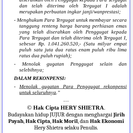
dan telah diterima oleh Tergugat I adalah
merupakan perbuatan ingkar janji/wanprestasi;
- Menghukum Para Tergugat untuk membayar secara
tanggung renteng harga barang perhiasan emas
yang telah diserahkan oleh Penggugat kepada
Para Tergugat dan telah diterima oleh Tergugat I,
sebesar Rp. 1.041.260.520,- (Satu milyar empat
puluh satu juta dua ratus enam puluh ribu lima
ratus dua puluh rupiah);
- Menolak gugatan Penggugat selain dan
selebihnya;
DALAM REKONPENSI:
-
Menolak gugatan Para Penggugat rekonpensi
untuk seluruhnya
.”
…
©
Hak Cipta HERY SHIETRA
.
Budayakan hidup JUJUR dengan menghargai
Jirih
Payah
,
Hak Cipta
,
Hak Moril
, dan
Hak Ekonomi
Hery Shietra selaku Penulis.