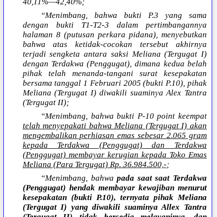
40,11%—42,40%;
“Menimbang, bahwa bukti P.3 yang sama
dengan bukti T1-T2-3 dalam pertimbangannya
halaman 8 (putusan perkara pidana), menyebutkan
bahwa atas ketidak-cocokan tersebut akhirnya
terjadi sengketa antara saksi Meliana (Tergugat I)
dengan Terdakwa (Penggugat), dimana kedua belah
pihak telah menanda-tangani surat kesepakatan
bersama tanggal 1 Februari 2005 (bukti P.10), pihak
Meliana (Tergugat I) diwakili suaminya Alex Tantra
(Tergugat II);
“Menimbang, bahwa bukti P-10 point keempat
telah menyepakati bahwa Meliana (Tergugat I) akan
mengembalikan perhiasan emas sebesar 2.065 gram
kepada Terdakwa (Penggugat) dan Terdakwa
(Penggugat) membayar kerugian kepada Toko Emas
Meliana (Para Tergugat) Rp. 36.984.500,-
;
“Menimbang, bahwa
pada saat saat Terdakwa
(Penggugat) hendak membayar kewajiban menurut
kesepakatan (bukti P.10), ternyata pihak Meliana
(Tergugat I) yang diwakili suaminya Allex Tantra
(Tergugat II) tidak bersedia melayaninya, dan