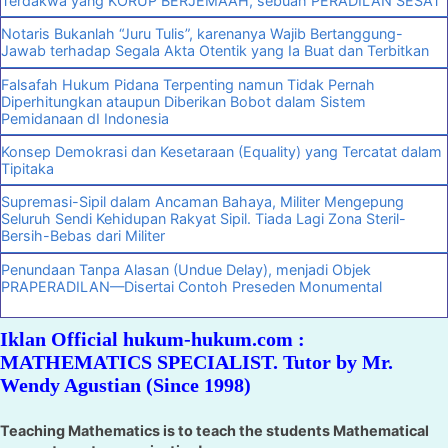
Terdakwa yang KORUP BERJEMAAH, sebuah PERADILAN SESAT
Notaris Bukanlah “Juru Tulis”, karenanya Wajib Bertanggung-
Jawab terhadap Segala Akta Otentik yang Ia Buat dan Terbitkan
Falsafah Hukum Pidana Terpenting namun Tidak Pernah
Diperhitungkan ataupun Diberikan Bobot dalam Sistem
Pemidanaan dI Indonesia
Konsep Demokrasi dan Kesetaraan (Equality) yang Tercatat dalam
Tipitaka
Supremasi-Sipil dalam Ancaman Bahaya, Militer Mengepung
Seluruh Sendi Kehidupan Rakyat Sipil. Tiada Lagi Zona Steril-
Bersih-Bebas dari Militer
Penundaan Tanpa Alasan (Undue Delay), menjadi Objek
PRAPERADILAN—Disertai Contoh Preseden Monumental
Iklan Official hukum-hukum.com :
MATHEMATICS SPECIALIST. Tutor by Mr.
Wendy Agustian (Since 1998)
Teaching Mathematics is to teach the students Mathematical