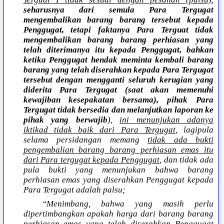
seharusnya dari semula Para Tergugat
mengembalikan barang barang tersebut kepada
Penggugat, tetapi faktanya Para Terguat tidak
mengembalikan barang barang perhiasan yang
telah diterimanya itu kepada Penggugat, bahkan
ketika Penggugat hendak meminta kembali barang
barang yang telah diserahkan kepada Para Tergugat
tersebut dengan mengganti seluruh kerugian yang
diderita Para Tergugat (saat akan memenuhi
kewajiban kesepakatan bersama), pihak Para
Tergugat tidak bersedia dan melanjutkan laporan ke
pihak yang berwajib
),
ini menunjukan adanya
iktikad tidak baik dari Para Tergugat
, lagipula
selama persidangan memang
tidak ada bukti
pengembalian barang barang perhiasan emas itu
dari Para tergugat kepada Penggugat
, dan tidak ada
pula bukti yang menunjukan bahwa barang
perhiasan emas yang diserahkan Penggugat kepada
Para Tergugat adalah palsu;
“Menimbang, bahwa yang masih perlu
dipertimbangkan apakah harga dari barang barang
perhiasan emas yang telah diserahkan Penggugat