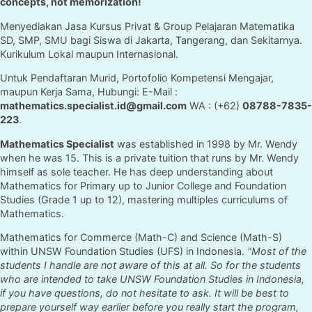
concepts, not memorization!
Menyediakan Jasa Kursus Privat & Group Pelajaran Matematika
SD, SMP, SMU bagi Siswa di Jakarta, Tangerang, dan Sekitarnya.
Kurikulum Lokal maupun Internasional.
Untuk Pendaftaran Murid, Portofolio Kompetensi Mengajar,
maupun Kerja Sama, Hubungi: E-Mail :
mathematics.specialist.id@gmail.com
WA : (+62)
08788-7835-
223
.
Mathematics Specialist
was established in 1998 by Mr. Wendy
when he was 15. This is a private tuition that runs by Mr. Wendy
himself as sole teacher. He has deep understanding about
Mathematics for Primary up to Junior College and Foundation
Studies (Grade 1 up to 12), mastering multiples curriculums of
Mathematics.
Mathematics for Commerce (Math-C) and Science (Math-S)
within UNSW Foundation Studies (UFS) in Indonesia.
"Most of the
students I handle are not aware of this at all. So for the students
who are intended to take UNSW Foundation Studies in Indonesia,
if you have questions, do not hesitate to ask. It will be best to
prepare yourself way earlier before you really start the program,