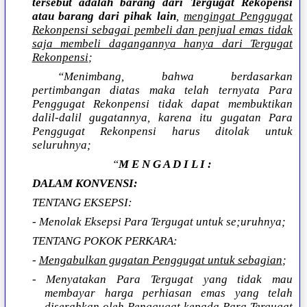
tersebut adalah barang dari Tergugat Rekopensi
atau barang dari pihak lain
,
mengingat Penggugat
Rekonpensi sebagai pembeli dan penjual emas tidak
saja membeli dagangannya hanya dari Tergugat
Rekonpensi
;
“Menimbang, bahwa berdasarkan
pertimbangan diatas maka telah ternyata Para
Penggugat Rekonpensi tidak dapat membuktikan
dalil-dalil gugatannya, karena itu gugatan Para
Penggugat Rekonpensi harus ditolak untuk
seluruhnya;
“
M E N G A D I L I :
DALAM KONVENSI:
TENTANG EKSEPSI:
- Menolak Eksepsi Para Tergugat untuk se;uruhnya;
TENTANG POKOK PERKARA:
-
Mengabulkan gugatan Penggugat untuk sebagian
;
- Menyatakan Para Tergugat yang tidak mau
membayar harga perhiasan emas yang telah
diserahkan oleh Penggugat kepada Para Tergugat