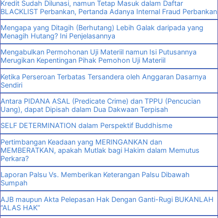
Kredit Sudah Dilunasi, namun Tetap Masuk dalam Daftar
BLACKLIST Perbankan, Pertanda Adanya Internal Fraud Perbankan
Mengapa yang Ditagih (Berhutang) Lebih Galak daripada yang
Menagih Hutang? Ini Penjelasannya
Mengabulkan Permohonan Uji Materiil namun Isi Putusannya
Merugikan Kepentingan Pihak Pemohon Uji Materiil
Ketika Perseroan Terbatas Tersandera oleh Anggaran Dasarnya
Sendiri
Antara PIDANA ASAL (Predicate Crime) dan TPPU (Pencucian
Uang), dapat Dipisah dalam Dua Dakwaan Terpisah
SELF DETERMINATION dalam Perspektif Buddhisme
Pertimbangan Keadaan yang MERINGANKAN dan
MEMBERATKAN, apakah Mutlak bagi Hakim dalam Memutus
Perkara?
Laporan Palsu Vs. Memberikan Keterangan Palsu Dibawah
Sumpah
AJB maupun Akta Pelepasan Hak Dengan Ganti-Rugi BUKANLAH
“ALAS HAK”