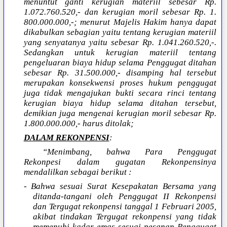
menuntut ganti kerugian materiil sebesar Rp.
1.072.760.520,- dan kerugian moril sebesar Rp. 1.
800.000.000,-; menurut Majelis Hakim hanya dapat
dikabulkan sebagian yaitu tentang kerugian materiil
yang senyatanya yaitu sebesar Rp. 1.041.260.520,-.
Sedangkan untuk kerugian materiil tentang
pengeluaran biaya hidup selama Penggugat ditahan
sebesar Rp. 31.500.000,- disamping hal tersebut
merupakan konsekwensi proses hukum penggugat
juga tidak mengajukan bukti secara rinci tentang
kerugian biaya hidup selama ditahan tersebut,
demikian juga mengenai kerugian moril sebesar Rp.
1.800.000.000,- harus ditolak;
DALAM REKONPENSI
:
“Menimbang, bahwa Para Penggugat
Rekonpesi dalam gugatan Rekonpensinya
mendalilkan sebagai berikut :
- Bahwa sesuai Surat Kesepakatan Bersama yang
ditanda-tangani oleh Penggugat II Rekonpensi
dan Tergugat rekonpensi tanggal 1 Februari 2005,
akibat tindakan Tergugat rekonpensi yang tidak
memenuhi kadar emas sesuai pesanan Penggugat