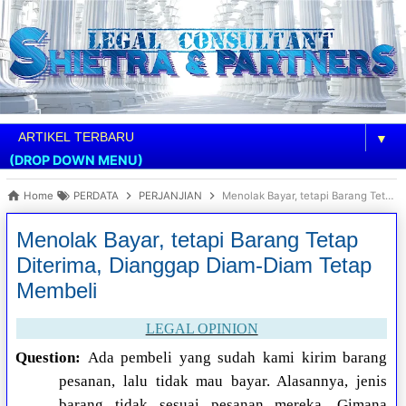
▼
(DROP DOWN MENU)
Home
PERDATA
PERJANJIAN
Menolak Bayar, tetapi Barang Tetap Diterima, Dianggap Diam-Diam Tetap Membeli
Menolak Bayar, tetapi Barang Tetap
Diterima, Dianggap Diam-Diam Tetap
Membeli
LEGAL OPINION
Question:
Ada pembeli yang sudah kami kirim barang
pesanan, lalu tidak mau bayar. Alasannya, jenis
barang tidak sesuai pesanan mereka. Gimana