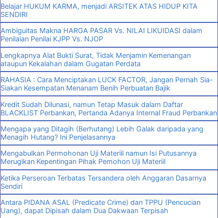
Belajar HUKUM KARMA, menjadi ARSITEK ATAS HIDUP KITA
SENDIRI
Ambiguitas Makna HARGA PASAR Vs. NILAI LIKUIDASI dalam
Penilaian Penilai KJPP Vs. NJOP
Lengkapnya Alat Bukti Surat, Tidak Menjamin Kemenangan
ataupun Kekalahan dalam Gugatan Perdata
RAHASIA : Cara Menciptakan LUCK FACTOR, Jangan Pernah Sia-
Siakan Kesempatan Menanam Benih Perbuatan Bajik
Kredit Sudah Dilunasi, namun Tetap Masuk dalam Daftar
BLACKLIST Perbankan, Pertanda Adanya Internal Fraud Perbankan
Mengapa yang Ditagih (Berhutang) Lebih Galak daripada yang
Menagih Hutang? Ini Penjelasannya
Mengabulkan Permohonan Uji Materiil namun Isi Putusannya
Merugikan Kepentingan Pihak Pemohon Uji Materiil
Ketika Perseroan Terbatas Tersandera oleh Anggaran Dasarnya
Sendiri
Antara PIDANA ASAL (Predicate Crime) dan TPPU (Pencucian
Uang), dapat Dipisah dalam Dua Dakwaan Terpisah