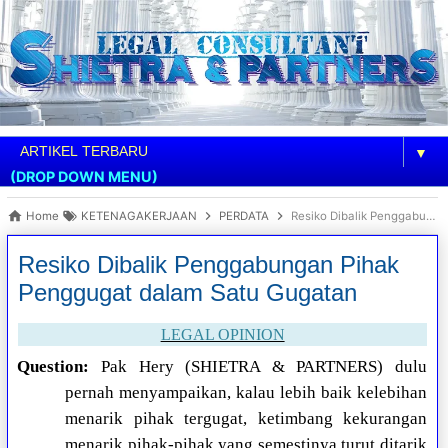
▼
(DROP DOWN MENU)
Home
KETENAGAKERJAAN
PERDATA
Resiko Dibalik Penggabungan Pihak Penggugat dalam Satu Gugatan
Resiko Dibalik Penggabungan Pihak
Penggugat dalam Satu Gugatan
LEGAL OPINION
Question:
Pak Hery (SHIETRA & PARTNERS) dulu
pernah menyampaikan, kalau lebih baik kelebihan
menarik pihak tergugat, ketimbang kekurangan
menarik pihak-pihak yang semestinya turut ditarik