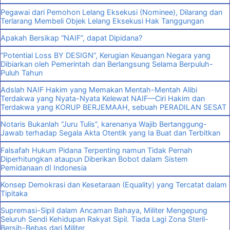
Pegawai dari Pemohon Lelang Eksekusi (Nominee), Dilarang dan
Terlarang Membeli Objek Lelang Eksekusi Hak Tanggungan
Apakah Bersikap “NAIF”, dapat Dipidana?
“Potential Loss BY DESIGN”, Kerugian Keuangan Negara yang
Dibiarkan oleh Pemerintah dan Berlangsung Selama Berpuluh-
Puluh Tahun
Adslah NAIF Hakim yang Memakan Mentah-Mentah Alibi
Terdakwa yang Nyata-Nyata Kelewat NAIF—Ciri Hakim dan
Terdakwa yang KORUP BERJEMAAH, sebuah PERADILAN SESAT
Notaris Bukanlah “Juru Tulis”, karenanya Wajib Bertanggung-
Jawab terhadap Segala Akta Otentik yang Ia Buat dan Terbitkan
Falsafah Hukum Pidana Terpenting namun Tidak Pernah
Diperhitungkan ataupun Diberikan Bobot dalam Sistem
Pemidanaan dI Indonesia
Konsep Demokrasi dan Kesetaraan (Equality) yang Tercatat dalam
Tipitaka
Supremasi-Sipil dalam Ancaman Bahaya, Militer Mengepung
Seluruh Sendi Kehidupan Rakyat Sipil. Tiada Lagi Zona Steril-
Bersih-Bebas dari Militer