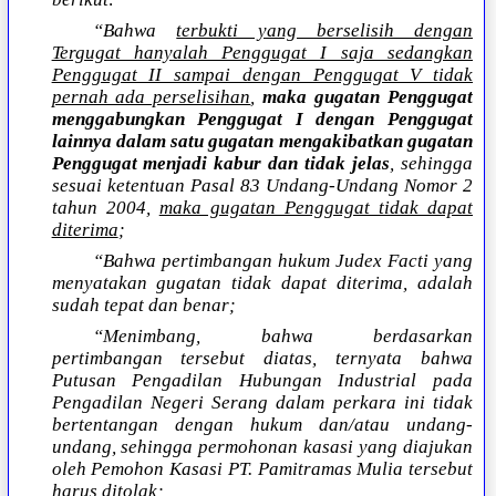
“Bahwa
terbukti yang berselisih dengan
Tergugat hanyalah Penggugat I saja sedangkan
Penggugat II sampai dengan Penggugat V tidak
pernah ada perselisihan
,
maka gugatan Penggugat
menggabungkan Penggugat I dengan Penggugat
lainnya dalam satu gugatan mengakibatkan gugatan
Penggugat menjadi kabur dan tidak jelas
, sehingga
sesuai ketentuan Pasal 83 Undang-Undang Nomor 2
tahun 2004,
maka gugatan Penggugat tidak dapat
diterima
;
“Bahwa pertimbangan hukum Judex Facti yang
menyatakan gugatan tidak dapat diterima, adalah
sudah tepat dan benar;
“Menimbang, bahwa berdasarkan
pertimbangan tersebut diatas, ternyata bahwa
Putusan Pengadilan Hubungan Industrial pada
Pengadilan Negeri Serang dalam perkara ini tidak
bertentangan dengan hukum dan/atau undang-
undang, sehingga permohonan kasasi yang diajukan
oleh Pemohon Kasasi PT. Pamitramas Mulia tersebut
harus ditolak;