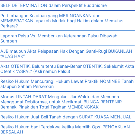
SELF DETERMINATION dalam Perspektif Buddhisme
Pertimbangan Keadaan yang MERINGANKAN dan
MEMBERATKAN, apakah Mutlak bagi Hakim dalam Memutus
Perkara?
Laporan Palsu Vs. Memberikan Keterangan Palsu Dibawah
Sumpah
AJB maupun Akta Pelepasan Hak Dengan Ganti-Rugi BUKANLAH
“ALAS HAK”
Akta OTENTIK, Belum tentu Benar-Benar OTENTIK, Sekelumit Akta
Otentik “ASPAL” (Asli namun Palsu)
Resiko Hukum Mencurangi Hukum Lewat Praktik NOMINEE Tanah
ataupun Saham Perseroan
Modus LINTAH DARAT Mengulur-Ulur Waktu dan Menunda
Menggugat Debitornya, untuk Menikmati BUNGA RENTENIR
Beranak-Pinak dan Total Tagihan MEMBENGKAK
Resiko Hukum Jual-Beli Tanah dengan SURAT KUASA MENJUAL
Resiko Hukum bagi Terdakwa ketika Memilih Opsi PENGAKUAN
BERSALAH