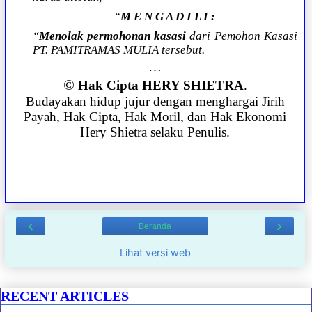
“
M E N G A D I L I :
“
Menolak permohonan kasasi
dari Pemohon Kasasi
PT. PAMITRAMAS MULIA tersebut.
…
©
Hak Cipta HERY SHIETRA
.
Budayakan hidup jujur dengan menghargai Jirih
Payah, Hak Cipta, Hak Moril, dan Hak Ekonomi
Hery Shietra selaku Penulis.
‹
›
Beranda
Lihat versi web
RECENT ARTICLES