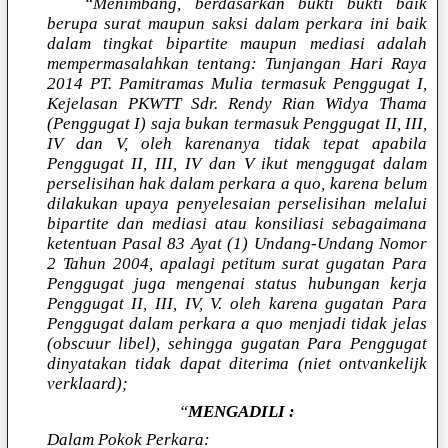
“Menimbang, berdasarkan bukti bukti baik
berupa surat maupun saksi dalam perkara ini baik
dalam tingkat bipartite maupun mediasi adalah
mempermasalahkan tentang: Tunjangan Hari Raya
2014 PT. Pamitramas Mulia termasuk Penggugat I,
Kejelasan PKWTT Sdr. Rendy Rian Widya Thama
(Penggugat I) saja bukan termasuk Penggugat II, III,
IV dan V, oleh karenanya tidak tepat apabila
Penggugat II, III, IV dan V ikut menggugat dalam
perselisihan hak dalam perkara a quo, karena belum
dilakukan upaya penyelesaian perselisihan melalui
bipartite dan mediasi atau konsiliasi sebagaimana
ketentuan Pasal 83 Ayat (1) Undang-Undang Nomor
2 Tahun 2004, apalagi petitum surat gugatan Para
Penggugat juga mengenai status hubungan kerja
Penggugat II, III, IV, V. oleh karena gugatan Para
Penggugat dalam perkara a quo menjadi tidak jelas
(obscuur libel), sehingga gugatan Para Penggugat
dinyatakan tidak dapat diterima (niet ontvankelijk
verklaard);
“
MENGADILI :
Dalam Pokok Perkara: