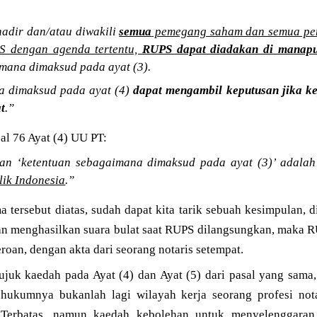
adir dan/atau diwakili
semua
pemegang saham dan semua p
S dengan agenda tertentu,
RUPS dapat diadakan di manap
mana dimaksud pada ayat (3).
a dimaksud pada ayat (4)
dapat mengambil keputusan jika kep
t
.”
al 76 Ayat (4) UU PT:
an ‘ketentuan sebagaimana dimaksud pada ayat (3)’ adala
lik Indonesia
.”
 tersebut diatas, sudah dapat kita tarik sebuah kesimpulan,
kan menghasilkan suara bulat saat RUPS dilangsungkan, maka 
roan, dengan akta dari seorang notaris setempat.
juk kaedah pada Ayat (4) dan Ayat (5) dari pasal yang sama,
hukumnya bukanlah lagi wilayah kerja seorang profesi not
 Terbatas, namun kaedah kebolehan untuk menyelenggara