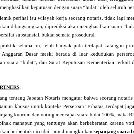
n menghasilkan keputusan dengan suara “bulat” oleh seluruh p
mik perihal isu wilayah kerja seorang notaris, tidak lagi me
kan dilangsungkan, diprediksi akan menghasilkan suara “bul
rsifat substansial, bukan semata prosedural.
 praktik selama ini, telah banyak pula terdapat kalangan pro
 Anggaran Dasar meski berada di luar kedudukan perseroa
 suara “bulat”, dan Surat Keputusan Kementerian terkait d
ARTNERS
:
g tentang Jabatan Notaris mengatur bahwa seorang notaris 
 Namun khusus untuk konteks Perseroan Terbatas, terdapat ju
anjang kuorum dan voting mencapai suara bulat 100%
, maka R
 pihak manapun yang tentunya akan berkeberatan karena vo
ahkan berbentuk circulair pun dimungkinkan
sepanjang suara b