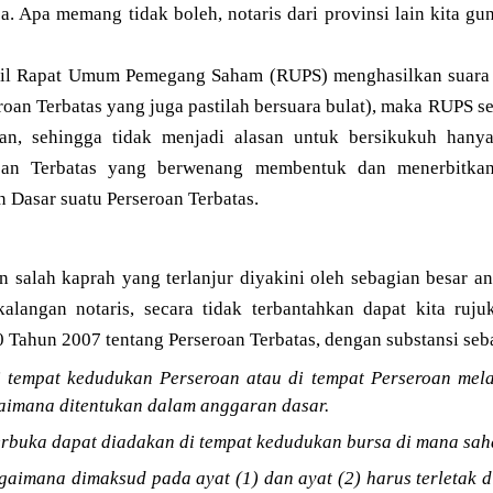
ja. Apa memang tidak boleh, notaris dari provinsi lain kita 
il Rapat Umum Pemegang Saham (RUPS) menghasilkan suara b
an Terbatas yang juga pastilah bersuara bulat), maka RUPS sej
an, sehingga tidak menjadi alasan untuk bersikukuh hanya
oan Terbatas yang berwenang membentuk dan menerbitkan
 Dasar suatu Perseroan Terbatas.
 salah kaprah yang terlanjur diyakini oleh sebagian besar a
kalangan notaris, secara tidak terbantahkan dapat kita ru
ahun 2007 tentang Perseroan Terbatas, dengan substansi seba
 tempat kedudukan Perseroan atau di tempat Perseroan mel
aimana ditentukan dalam anggaran dasar.
erbuka dapat diadakan di tempat kedudukan bursa di mana sah
aimana dimaksud pada ayat (1) dan ayat (2) harus terletak d