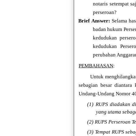
notaris setempat sa
perseroan?
Brief Answer:
Selama has
badan hukum Persero
kedudukan persero
kedudukan Perser
perubahan Anggaran
PEMBAHASAN
:
Untuk menghilangkan
sebagian besar diantara 
Undang-Undang Nomor 40 T
(1) RUPS diadakan di
yang utama sebag
(2) RUPS Perseroan T
(3) Tempat RUPS sebag