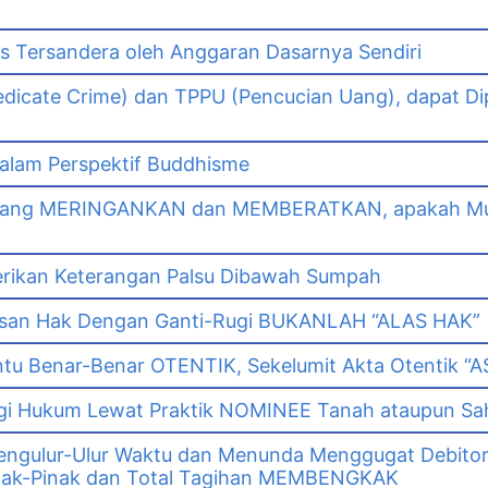
as Tersandera oleh Anggaran Dasarnya Sendiri
dicate Crime) dan TPPU (Pencucian Uang), dapat Di
lam Perspektif Buddhisme
yang MERINGANKAN dan MEMBERATKAN, apakah Mut
erikan Keterangan Palsu Dibawah Sumpah
asan Hak Dengan Ganti-Rugi BUKANLAH “ALAS HAK”
tu Benar-Benar OTENTIK, Sekelumit Akta Otentik “AS
i Hukum Lewat Praktik NOMINEE Tanah ataupun Sa
gulur-Ulur Waktu dan Menunda Menggugat Debitor
k-Pinak dan Total Tagihan MEMBENGKAK