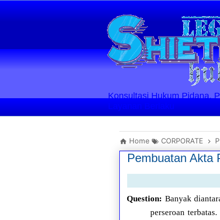
Konsultasi Hukum Pidana, Perd
Layanan Berlaku
Home
CORPORATE
P
Pembuatan Akta P
Question:
Banyak diantar
perseroan terbatas