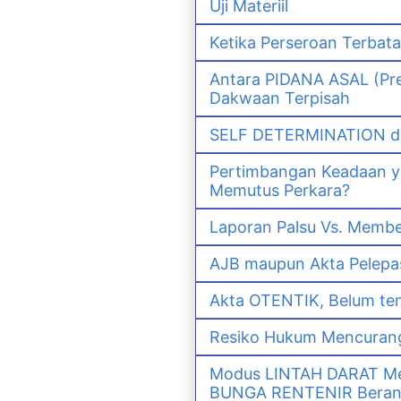
Uji Materiil
Ketika Perseroan Terbat
Antara PIDANA ASAL (Pre
Dakwaan Terpisah
SELF DETERMINATION da
Pertimbangan Keadaan 
Memutus Perkara?
Laporan Palsu Vs. Memb
AJB maupun Akta Pelep
Akta OTENTIK, Belum ten
Resiko Hukum Mencurang
Modus LINTAH DARAT Men
BUNGA RENTENIR Berana