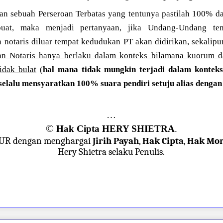
an sebuah Perseroan Terbatas yang tentunya pastilah 100% da
uat, maka menjadi pertanyaan, jika Undang-Undang ten
otaris diluar tempat kedudukan PT akan didirikan, sekalipun 
n Notaris hanya berlaku dalam konteks bilamana kuorum d
idak bulat
(
hal mana tidak mungkin terjadi dalam konteks
elalu mensyaratkan 100% suara pendiri setuju alias dengan
…
©
Hak Cipta HERY SHIETRA
.
JUR dengan menghargai
Jirih Payah
,
Hak Cipta
,
Hak Mor
Hery Shietra selaku Penulis.