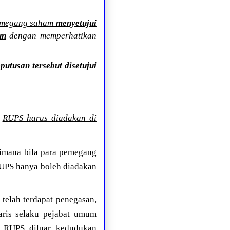
emegang saham
menyetujui
un
dengan memperhatikan
utusan tersebut disetujui
h
RUPS harus diadakan di
 dimana bila para pemegang
RUPS hanya boleh diadakan
 telah terdapat penegasan,
aris selaku pejabat umum
n RUPS diluar kedudukan