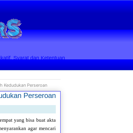
ikatif. Syarat dan Ketentuan
yah Kedudukan Perseroan
dudukan Perseroan
empat yang bisa buat akta
 menyarankan agar mencari