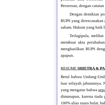
Perseroan, dengan catata
Dengan demikian pole
RUPS yang direncanakan a
saham. Hukum yang baik be
Terlagipula, melihat
membuat akta perubahan
menghasilkan RUPS dengan
apapun.
RESUME
SHIETRA & P
Betul bahwa Undang-Undan
luar wilayah jabatannya.
yang mengatur bahwa
sep
dimanapun, karena tiada
100% alias suara bulat, b