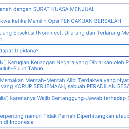
i Tanah dengan SURAT KUASA MENJUAL
dakwa ketika Memilih Opsi PENGAKUAN BERSALAH
lang Eksekusi (Nominee), Dilarang dan Terlarang Me
n
 dapat Dipidana?
GN”, Kerugian Keuangan Negara yang Dibiarkan oleh 
puluh-Puluh Tahun
 Memakan Mentah-Mentah Alibi Terdakwa yang Nya
wa yang KORUP BERJEMAAH, sebuah PERADILAN SES
ulis”, karenanya Wajib Bertanggung-Jawab terhadap 
erpenting namun Tidak Pernah Diperhitungkan ataup
 dI Indonesia