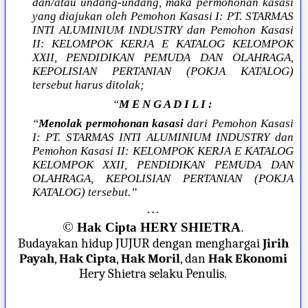
dan/atau undang-undang, maka permohonan kasasi
yang diajukan oleh Pemohon Kasasi I: PT. STARMAS
INTI ALUMINIUM INDUSTRY dan Pemohon Kasasi
II: KELOMPOK KERJA E KATALOG KELOMPOK
XXII, PENDIDIKAN PEMUDA DAN OLAHRAGA,
KEPOLISIAN PERTANIAN (POKJA KATALOG)
tersebut harus ditolak;
“
M E N G A D I L I :
“
Menolak permohonan kasasi
dari Pemohon Kasasi
I: PT. STARMAS INTI ALUMINIUM INDUSTRY dan
Pemohon Kasasi II: KELOMPOK KERJA E KATALOG
KELOMPOK XXII, PENDIDIKAN PEMUDA DAN
OLAHRAGA, KEPOLISIAN PERTANIAN (POKJA
KATALOG) tersebut.”
…
©
Hak Cipta HERY SHIETRA
.
Budayakan hidup JUJUR dengan menghargai
Jirih
Payah
,
Hak Cipta
,
Hak Moril
, dan
Hak Ekonomi
Hery Shietra selaku Penulis.