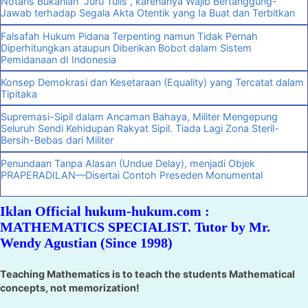
Notaris Bukanlah “Juru Tulis”, karenanya Wajib Bertanggung-
Jawab terhadap Segala Akta Otentik yang Ia Buat dan Terbitkan
Falsafah Hukum Pidana Terpenting namun Tidak Pernah
Diperhitungkan ataupun Diberikan Bobot dalam Sistem
Pemidanaan dI Indonesia
Konsep Demokrasi dan Kesetaraan (Equality) yang Tercatat dalam
Tipitaka
Supremasi-Sipil dalam Ancaman Bahaya, Militer Mengepung
Seluruh Sendi Kehidupan Rakyat Sipil. Tiada Lagi Zona Steril-
Bersih-Bebas dari Militer
Penundaan Tanpa Alasan (Undue Delay), menjadi Objek
PRAPERADILAN—Disertai Contoh Preseden Monumental
Iklan Official hukum-hukum.com :
MATHEMATICS SPECIALIST. Tutor by Mr.
Wendy Agustian (Since 1998)
Teaching Mathematics is to teach the students Mathematical
concepts, not memorization!