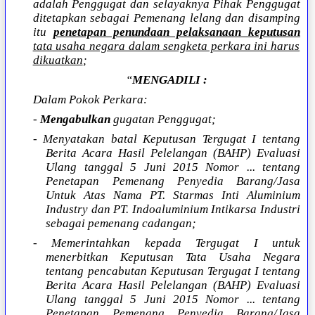
adalah Penggugat dan selayaknya Pihak Penggugat
ditetapkan sebagai Pemenang lelang dan disamping
itu
penetapan penundaan pelaksanaan keputusan
tata usaha negara dalam sengketa perkara ini harus
dikuatkan
;
“
MENGADILI :
Dalam Pokok Perkara:
-
Mengabulkan
gugatan Penggugat;
- Menyatakan batal Keputusan Tergugat I tentang
Berita Acara Hasil Pelelangan (BAHP) Evaluasi
Ulang tanggal 5 Juni 2015 Nomor ... tentang
Penetapan Pemenang Penyedia Barang/Jasa
Untuk Atas Nama PT. Starmas Inti Aluminium
Industry dan PT. Indoaluminium Intikarsa Industri
sebagai pemenang cadangan;
- Memerintahkan kepada Tergugat I untuk
menerbitkan Keputusan Tata Usaha Negara
tentang pencabutan Keputusan Tergugat I tentang
Berita Acara Hasil Pelelangan (BAHP) Evaluasi
Ulang tanggal 5 Juni 2015 Nomor ... tentang
Penetapan Pemenang Penyedia Barang/Jasa