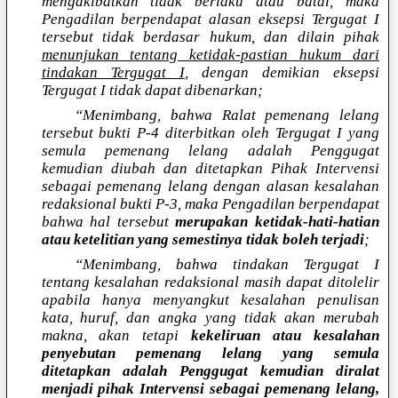
mengakibatkan tidak berlaku atau batal, maka
Pengadilan berpendapat alasan eksepsi Tergugat I
tersebut tidak berdasar hukum, dan dilain pihak
menunjukan tentang ketidak-pastian hukum dari
tindakan Tergugat I
, dengan demikian eksepsi
Tergugat I tidak dapat dibenarkan;
“Menimbang, bahwa Ralat pemenang lelang
tersebut bukti P-4 diterbitkan oleh Tergugat I yang
semula pemenang lelang adalah Penggugat
kemudian diubah dan ditetapkan Pihak Intervensi
sebagai pemenang lelang dengan alasan kesalahan
redaksional bukti P-3, maka Pengadilan berpendapat
bahwa hal tersebut
merupakan ketidak-hati-hatian
atau ketelitian yang semestinya tidak boleh terjadi
;
“Menimbang, bahwa tindakan Tergugat I
tentang kesalahan redaksional masih dapat ditolelir
apabila hanya menyangkut kesalahan penulisan
kata, huruf, dan angka yang tidak akan merubah
makna, akan tetapi
kekeliruan atau kesalahan
penyebutan pemenang lelang yang semula
ditetapkan adalah Penggugat kemudian diralat
menjadi pihak Intervensi sebagai pemenang lelang,