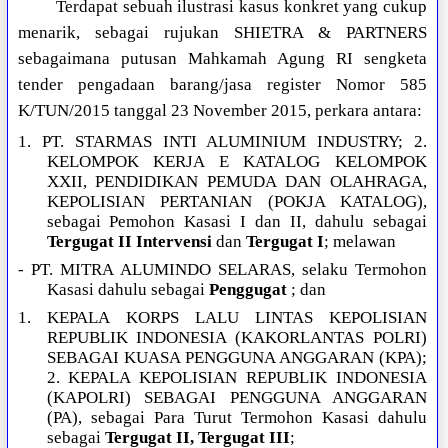
Terdapat sebuah ilustrasi kasus konkret yang cukup
menarik, sebagai rujukan SHIETRA & PARTNERS
sebagaimana putusan Mahkamah Agung RI sengketa
tender pengadaan barang/jasa register Nomor 585
K/TUN/2015 tanggal 23 November 2015, perkara antara:
1. PT. STARMAS INTI ALUMINIUM INDUSTRY; 2.
KELOMPOK KERJA E KATALOG KELOMPOK
XXII, PENDIDIKAN PEMUDA DAN OLAHRAGA,
KEPOLISIAN PERTANIAN (POKJA KATALOG),
sebagai Pemohon Kasasi I dan II, dahulu sebagai
Tergugat II Intervensi
dan
Tergugat I
; melawan
- PT. MITRA ALUMINDO SELARAS, selaku Termohon
Kasasi dahulu sebagai
Penggugat
; dan
1. KEPALA KORPS LALU LINTAS KEPOLISIAN
REPUBLIK INDONESIA (KAKORLANTAS POLRI)
SEBAGAI KUASA PENGGUNA ANGGARAN (KPA);
2. KEPALA KEPOLISIAN REPUBLIK INDONESIA
(KAPOLRI) SEBAGAI PENGGUNA ANGGARAN
(PA), sebagai Para Turut Termohon Kasasi dahulu
sebagai
Tergugat II, Tergugat III
;