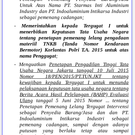
Untuk Atas Nama PT. Starmas Inti Aluminium
Industry dan PT. Indoaluminium Intikarsa Industri
sebagai pemenang cadangan;
-
Memerintahkan kepada Tergugat I untuk
menerbitkan Keputusan Tata Usaha Negara
tentang penetapan pemenang lelang pengadaan
materiil TNKB (Tanda Nomor Kendaraan
Bermotor) Korlantas Polri T.A. 2015 untuk atas
nama Penggugat
;
- Menguatkan
Penetapan Pengadilan Tinggi Tata
Usaha Negara Jakarta tanggal 10 Juli 2015
Nomor 18/PEN/2015/PT.TUN.JKT tentang
kewajiban kepada Tergugat I untuk menunda
pelaksanaan keputusan tata usaha negara tentang
Berita Acara Hasil Pelelangan (BAHP) Evaluasi
Ulang
tanggal 5 Juni 2015 Nomor ... tentang
Penetapan Pemenang Lelang Tergugat Intervensi
sebagai Penyedia Barang/Jasa dan dan PT.
Indoaluminium Intikarsa Industri sebagai
pemenang cadangan, sampai dengan adanya
putusan yang berlaku tetap atau sampai