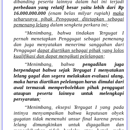
dibanding peserta lainnya dalam hal ini terjadi
perbedaan yang relatif besar yaitu lebih dari Rp
16.000.000.000
(enam belas milyar rupiah)
maka
seharusnya pihak Penggugat ditetapkan sebagai
pemenang lelang
dalam sengketa perkara ini;
“Menimbang, bahwa tindakan Tergugat I
pernah menetapkan Penggugat sebagai pemenang
dan juga menyatakan menerima sanggahan dari
Penggugat
dapat diartikan sebagai pihak yang lolos
kualifikasi dan dapat mengikuti pelelangan
;
“Menimbang, bahwa
pengadilan juga
berpendapat bahwa sejak Tergugat I menyatakan
lelang gagal dan segera melakukan evaluasi ulang,
maka harus diartikan pelelangan harus dimulai dari
awal termasuk memperbolehkan pihak penggugat
ataupun peserta lainnya untuk melengkapi
persyaratan
;
“Menimbang, eksepsi Tergugat I yang pada
intinya menyampaikan bahwa keputusan obyek
gugatan tidak memenuhi unsur final karena proses
lelang dimungkinkan untuk digagalkan dan