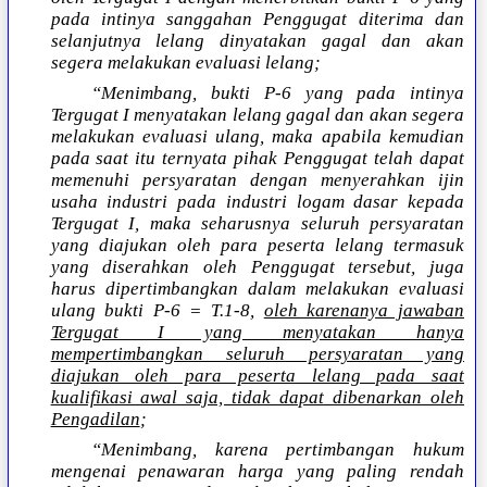
pada intinya sanggahan Penggugat diterima dan
selanjutnya lelang dinyatakan gagal dan akan
segera melakukan evaluasi lelang;
“Menimbang, bukti P-6 yang pada intinya
Tergugat I menyatakan lelang gagal dan akan segera
melakukan evaluasi ulang, maka apabila kemudian
pada saat itu ternyata pihak Penggugat telah dapat
memenuhi persyaratan dengan menyerahkan ijin
usaha industri pada industri logam dasar kepada
Tergugat I, maka seharusnya seluruh persyaratan
yang diajukan oleh para peserta lelang termasuk
yang diserahkan oleh Penggugat tersebut, juga
harus dipertimbangkan dalam melakukan evaluasi
ulang bukti P-6 = T.1-8,
oleh karenanya jawaban
Tergugat I yang menyatakan hanya
mempertimbangkan seluruh persyaratan yang
diajukan oleh para peserta lelang pada saat
kualifikasi awal saja, tidak dapat dibenarkan oleh
Pengadilan
;
“Menimbang, karena pertimbangan hukum
mengenai penawaran harga yang paling rendah