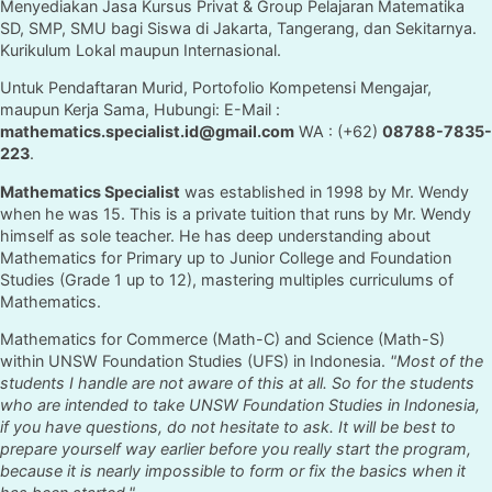
Menyediakan Jasa Kursus Privat & Group Pelajaran Matematika
SD, SMP, SMU bagi Siswa di Jakarta, Tangerang, dan Sekitarnya.
Kurikulum Lokal maupun Internasional.
Untuk Pendaftaran Murid, Portofolio Kompetensi Mengajar,
maupun Kerja Sama, Hubungi: E-Mail :
mathematics.specialist.id@gmail.com
WA : (+62)
08788-7835-
223
.
Mathematics Specialist
was established in 1998 by Mr. Wendy
when he was 15. This is a private tuition that runs by Mr. Wendy
himself as sole teacher. He has deep understanding about
Mathematics for Primary up to Junior College and Foundation
Studies (Grade 1 up to 12), mastering multiples curriculums of
Mathematics.
Mathematics for Commerce (Math-C) and Science (Math-S)
within UNSW Foundation Studies (UFS) in Indonesia.
"Most of the
students I handle are not aware of this at all. So for the students
who are intended to take UNSW Foundation Studies in Indonesia,
if you have questions, do not hesitate to ask. It will be best to
prepare yourself way earlier before you really start the program,
because it is nearly impossible to form or fix the basics when it