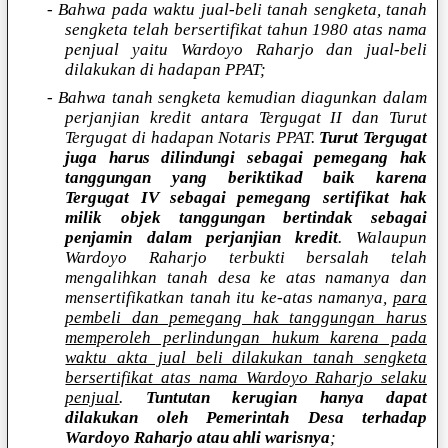
- Bahwa pada waktu jual-beli tanah sengketa, tanah
sengketa telah bersertifikat tahun 1980 atas nama
penjual yaitu Wardoyo Raharjo dan jual-beli
dilakukan di hadapan PPAT;
- Bahwa tanah sengketa kemudian diagunkan dalam
perjanjian kredit antara Tergugat II dan Turut
Tergugat di hadapan Notaris PPAT.
Turut Tergugat
juga harus dilindungi sebagai pemegang hak
tanggungan yang beriktikad baik karena
Tergugat IV sebagai pemegang sertifikat hak
milik objek tanggungan bertindak sebagai
penjamin dalam perjanjian kredit
. Walaupun
Wardoyo Raharjo terbukti bersalah telah
mengalihkan tanah desa ke atas namanya dan
mensertifikatkan tanah itu ke-atas namanya,
para
pembeli dan pemegang hak tanggungan harus
memperoleh perlindungan hukum karena pada
waktu akta jual beli dilakukan tanah sengketa
bersertifikat atas nama Wardoyo Raharjo selaku
penjual
.
Tuntutan kerugian hanya dapat
dilakukan oleh Pemerintah Desa terhadap
Wardoyo Raharjo atau ahli warisnya
;