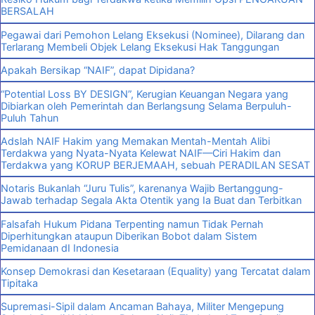
BERSALAH
Pegawai dari Pemohon Lelang Eksekusi (Nominee), Dilarang dan
Terlarang Membeli Objek Lelang Eksekusi Hak Tanggungan
Apakah Bersikap “NAIF”, dapat Dipidana?
“Potential Loss BY DESIGN”, Kerugian Keuangan Negara yang
Dibiarkan oleh Pemerintah dan Berlangsung Selama Berpuluh-
Puluh Tahun
Adslah NAIF Hakim yang Memakan Mentah-Mentah Alibi
Terdakwa yang Nyata-Nyata Kelewat NAIF—Ciri Hakim dan
Terdakwa yang KORUP BERJEMAAH, sebuah PERADILAN SESAT
Notaris Bukanlah “Juru Tulis”, karenanya Wajib Bertanggung-
Jawab terhadap Segala Akta Otentik yang Ia Buat dan Terbitkan
Falsafah Hukum Pidana Terpenting namun Tidak Pernah
Diperhitungkan ataupun Diberikan Bobot dalam Sistem
Pemidanaan dI Indonesia
Konsep Demokrasi dan Kesetaraan (Equality) yang Tercatat dalam
Tipitaka
Supremasi-Sipil dalam Ancaman Bahaya, Militer Mengepung