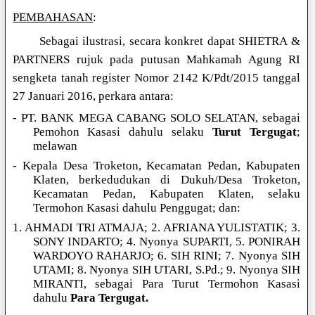
PEMBAHASAN
:
Sebagai ilustrasi, secara konkret dapat SHIETRA &
PARTNERS rujuk pada putusan Mahkamah Agung RI
sengketa tanah register Nomor 2142 K/Pdt/2015 tanggal
27 Januari 2016, perkara antara:
- PT. BANK MEGA CABANG SOLO SELATAN, sebagai
Pemohon Kasasi dahulu selaku
Turut Tergugat
;
melawan
- Kepala Desa Troketon, Kecamatan Pedan, Kabupaten
Klaten, berkedudukan di Dukuh/Desa Troketon,
Kecamatan Pedan, Kabupaten Klaten, selaku
Termohon Kasasi dahulu Penggugat; dan:
1. AHMADI TRI ATMAJA; 2. AFRIANA YULISTATIK; 3.
SONY INDARTO; 4. Nyonya SUPARTI, 5. PONIRAH
WARDOYO RAHARJO; 6. SIH RINI; 7. Nyonya SIH
UTAMI; 8. Nyonya SIH UTARI, S.Pd.; 9. Nyonya SIH
MIRANTI, sebagai Para Turut Termohon Kasasi
dahulu
Para Tergugat.