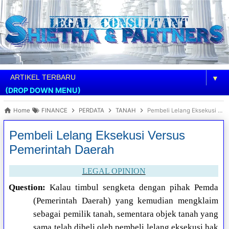
▼
(DROP DOWN MENU)
Home
FINANCE
PERDATA
TANAH
Pembeli Lelang Eksekusi Versus Pemerintah Daerah
Pembeli Lelang Eksekusi Versus
Pemerintah Daerah
LEGAL OPINION
Question:
Kalau timbul sengketa dengan pihak Pemda
(Pemerintah Daerah) yang kemudian mengklaim
sebagai pemilik tanah, sementara objek tanah yang
sama telah dibeli oleh pembeli lelang eksekusi hak