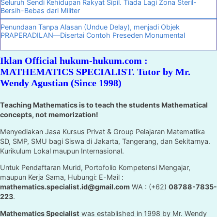
Seluruh Sendi Kehidupan Rakyat Sipil. Tiada Lagi Zona Steril-
Bersih-Bebas dari Militer
Penundaan Tanpa Alasan (Undue Delay), menjadi Objek
PRAPERADILAN—Disertai Contoh Preseden Monumental
Iklan Official hukum-hukum.com :
MATHEMATICS SPECIALIST. Tutor by Mr.
Wendy Agustian (Since 1998)
Teaching Mathematics is to teach the students Mathematical
concepts, not memorization!
Menyediakan Jasa Kursus Privat & Group Pelajaran Matematika
SD, SMP, SMU bagi Siswa di Jakarta, Tangerang, dan Sekitarnya.
Kurikulum Lokal maupun Internasional.
Untuk Pendaftaran Murid, Portofolio Kompetensi Mengajar,
maupun Kerja Sama, Hubungi: E-Mail :
mathematics.specialist.id@gmail.com
WA : (+62)
08788-7835-
223
.
Mathematics Specialist
was established in 1998 by Mr. Wendy