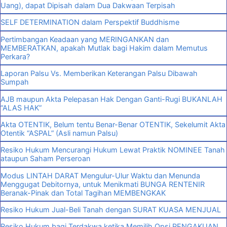
Uang), dapat Dipisah dalam Dua Dakwaan Terpisah
SELF DETERMINATION dalam Perspektif Buddhisme
Pertimbangan Keadaan yang MERINGANKAN dan
MEMBERATKAN, apakah Mutlak bagi Hakim dalam Memutus
Perkara?
Laporan Palsu Vs. Memberikan Keterangan Palsu Dibawah
Sumpah
AJB maupun Akta Pelepasan Hak Dengan Ganti-Rugi BUKANLAH
“ALAS HAK”
Akta OTENTIK, Belum tentu Benar-Benar OTENTIK, Sekelumit Akta
Otentik “ASPAL” (Asli namun Palsu)
Resiko Hukum Mencurangi Hukum Lewat Praktik NOMINEE Tanah
ataupun Saham Perseroan
Modus LINTAH DARAT Mengulur-Ulur Waktu dan Menunda
Menggugat Debitornya, untuk Menikmati BUNGA RENTENIR
Beranak-Pinak dan Total Tagihan MEMBENGKAK
Resiko Hukum Jual-Beli Tanah dengan SURAT KUASA MENJUAL
Resiko Hukum bagi Terdakwa ketika Memilih Opsi PENGAKUAN