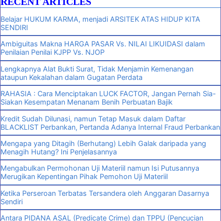
RECENT ARTICLES
Belajar HUKUM KARMA, menjadi ARSITEK ATAS HIDUP KITA
SENDIRI
Ambiguitas Makna HARGA PASAR Vs. NILAI LIKUIDASI dalam
Penilaian Penilai KJPP Vs. NJOP
Lengkapnya Alat Bukti Surat, Tidak Menjamin Kemenangan
ataupun Kekalahan dalam Gugatan Perdata
RAHASIA : Cara Menciptakan LUCK FACTOR, Jangan Pernah Sia-
Siakan Kesempatan Menanam Benih Perbuatan Bajik
Kredit Sudah Dilunasi, namun Tetap Masuk dalam Daftar
BLACKLIST Perbankan, Pertanda Adanya Internal Fraud Perbankan
Mengapa yang Ditagih (Berhutang) Lebih Galak daripada yang
Menagih Hutang? Ini Penjelasannya
Mengabulkan Permohonan Uji Materiil namun Isi Putusannya
Merugikan Kepentingan Pihak Pemohon Uji Materiil
Ketika Perseroan Terbatas Tersandera oleh Anggaran Dasarnya
Sendiri
Antara PIDANA ASAL (Predicate Crime) dan TPPU (Pencucian