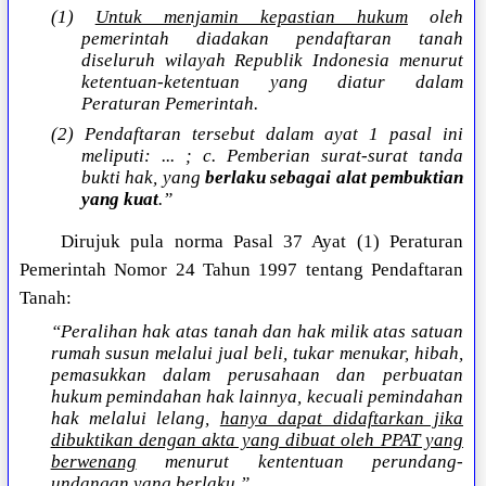
(1)
Untuk menjamin kepastian hukum
oleh
pemerintah diadakan pendaftaran tanah
diseluruh wilayah Republik Indonesia menurut
ketentuan-ketentuan yang diatur dalam
Peraturan Pemerintah.
(2) Pendaftaran tersebut dalam ayat 1 pasal ini
meliputi: ... ; c. Pemberian surat-surat tanda
bukti hak, yang
berlaku sebagai alat pembuktian
yang kuat
.”
Dirujuk pula norma Pasal 37 Ayat (1) Peraturan
Pemerintah Nomor 24 Tahun 1997 tentang Pendaftaran
Tanah:
“Peralihan hak atas tanah dan hak milik atas satuan
rumah susun melalui jual beli, tukar menukar, hibah,
pemasukkan dalam perusahaan dan perbuatan
hukum pemindahan hak lainnya, kecuali pemindahan
hak melalui lelang,
hanya dapat didaftarkan jika
dibuktikan dengan akta yang dibuat oleh PPAT yang
berwenang
menurut kententuan perundang-
undangan yang berlaku.”