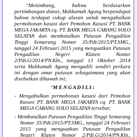
“Menimbang, bahwa berdasarkan
pertimbangan diatas, Mahkamah Agung berpendapat
bahwa terdapat cukup alasan untuk mengabulkan
permohonan kasasi dari Pemohon Kasasi PT. BANK
MEGA JAKARTA cq. PT. BANK MEGA CABANG SOLO
SELATAN dan membatalkan Putusan Pengadilan
Tinggi Semarang Nomor 35/Pdt/2015/PT.SMG.,
tanggal 24 Februari 2015 yang menguatkan Putusan
Pengadilan Negeri Klaten Nomor
2/Pdt.G/2014/PN.Kln., tanggal 13 Oktober 2014
serta Mahkamah Agung mengadili sendiri perkara
ini dengan amar putusan sebagaimana yang akan
disebutkan dibawah ini;
“
M E N G A D I L I :
- Mengabulkan permohonan kasasi dari Pemohon
Kasasi PT. BANK MEGA JAKARTA cq. PT. BANK
MEGA CABANG SOLO SELATAN tersebut;
- Membatalkan Putusan Pengadilan Tinggi Semarang
Nomor 35/Pdt/2015/PT.SMG., tanggal 24 Februari
2015 yang menguatkan Putusan Pengadilan
Negeri Klaten Nomor 2/Pdt.G/2014/PN.Kln.,