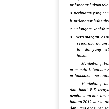
melanggar hukum telah
a. perbuatan yang be
b. melanggar hak suby
c. melanggar kaidah ta
d.
bertentangan den
seseorang dalam 
lain dan yang me
hukum;
“Menimbang, bah
memenuhi ketentuan P
melakukakan perbuat
“Menimbang, bah
dan bukti P-5 terny
pembiayaan konsumen N
buatan 2012 warna ab
dan uang angsuran set