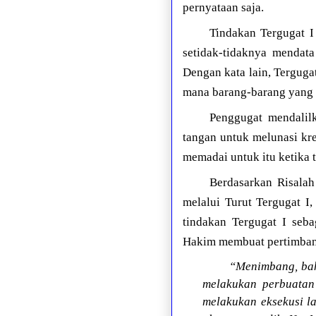
pernyataan saja.
Tindakan Tergugat I
setidak-tidaknya mendat
Dengan kata lain, Terguga
mana barang-barang yang b
Penggugat mendalil
tangan untuk melunasi kr
memadai untuk itu ketika 
Berdasarkan Risalah
melalui Turut Tergugat I
tindakan Tergugat I seb
Hakim membuat pertimbang
“Menimbang, bah
melakukan perbuatan 
melakukan eksekusi l