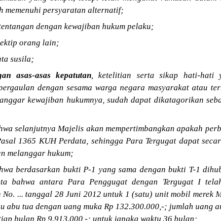
 memenuhi persyaratan alternatif;
rtentangan dengan kewajiban hukum pelaku;
ektip orang lain;
ta susila;
gan asas-asas kepatutan
, ketelitian serta sikap hati-hati
pergaulan dengan sesama warga negara masyarakat atau te
langgar kewajiban hukumnya, sudah dapat dikatagorikan seb
wa selanjutnya Majelis akan mempertimbangkan apakah perbu
asal 1365 KUH Perdata, sehingga Para Tergugat dapat secar
an melanggar hukum;
wa berdasarkan bukti P-1 yang sama dengan bukti T-1 dihu
ata bahwa antara Para Penggugat dengan Tergugat I tela
o. ... tanggal 28 Juni 2012 untuk 1 (satu) unit mobil merek 
u abu tua dengan uang muka Rp 132.300.000,-; jumlah uang a
iap bulan Rp 9.913.000,-; untuk jangka waktu 36 bulan;