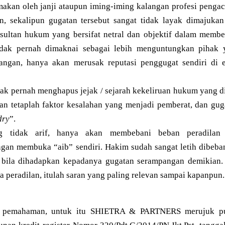
akan oleh janji ataupun iming-iming kalangan profesi peng
n, sekalipun gugatan tersebut sangat tidak layak dimajuka
sultan hukum yang bersifat netral dan objektif dalam memb
dak pernah dimaknai sebagai lebih menguntungkan pihak y
ngan, hanya akan merusak reputasi penggugat sendiri di e
ak pernah menghapus jejak / sejarah kekeliruan hukum yang d
uan tetaplah faktor kesalahan yang menjadi pemberat, dan gug
dry
”.
g tidak arif, hanya akan membebani beban peradilan 
ngan membuka “aib” sendiri. Hakim sudah sangat letih dibeba
 bila dihadapkan kepadanya gugatan serampangan demikian. 
peradilan, itulah saran yang paling relevan sampai kapanpun.
pemahaman, untuk itu SHIETRA & PARTNERS merujuk put