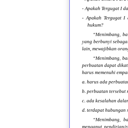
- Apakah Tergugat I d
- Apakah Tergugat I
hukum?
“Menimbang, ba
yang berbunyi sebaga
lain, mewajibkan oran
“Menimbang, bah
perbuatan dapat dika
harus memenuhi empat
a. harus ada perbuata
b. perbuatan tersebut
c. ada kesalahan dala
d. terdapat hubungan
“Menimbang, ba
menganut pendirian/r