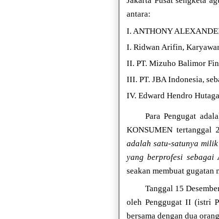
Jakarta Pusat sengketa ag
antara:
I. ANTHONY ALEXANDER, 
I. Ridwan Arifin, Karyaw
II. PT. Mizuho Balimor Fi
III. PT. JBA Indonesia, se
IV. Edward Hendro Hutagao
Para Pengugat adal
KONSUMEN tertanggal 28/
adalah satu-satunya mili
yang berprofesi sebagai
seakan membuat gugatan me
Tanggal 15 Desember 
oleh Penggugat II (istri
bersama dengan dua orang