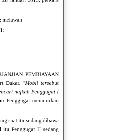
l 28 Januari 2015, perkara
; melawan
II
;
m PERJANJIAN PEMBIAYAAN
t Dakar. “
Mobil tersebut
encari nafkah Penggugat I
ian Penggugat menuturkan
ang saat itu sedang dibawa
l itu Penggugat II sedang