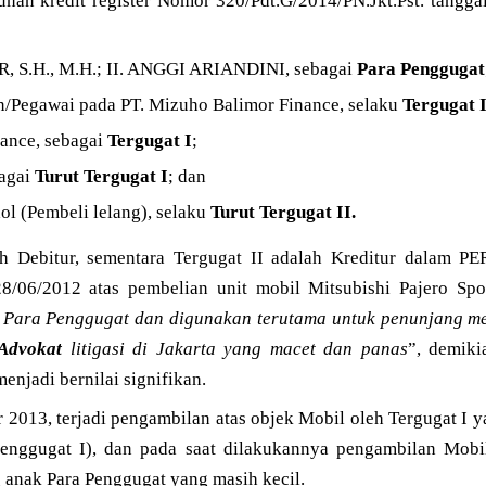
unan kredit register Nomor 320/Pdt.G/2014/PN.Jkt.Pst. tangga
S.H., M.H.; II. ANGGI ARIANDINI, sebagai
Para Penggugat
an/Pegawai pada PT. Mizuho Balimor Finance, selaku
Tergugat 
nance, sebagai
Tergugat I
;
bagai
Turut Tergugat I
; dan
l (Pembeli lelang), selaku
Turut Tergugat II.
ah Debitur, sementara Tergugat II adalah Kreditur dala
06/2012 atas pembelian unit mobil Mitsubishi Pajero Spor
k Para Penggugat dan digunakan terutama untuk penunjang m
Advokat
litigasi di Jakarta yang macet dan panas
”, demik
njadi bernilai signifikan.
2013, terjadi pengambilan atas objek Mobil oleh Tergugat I y
 Penggugat I), dan pada saat dilakukannya pengambilan Mobi
 anak Para Penggugat yang masih kecil.