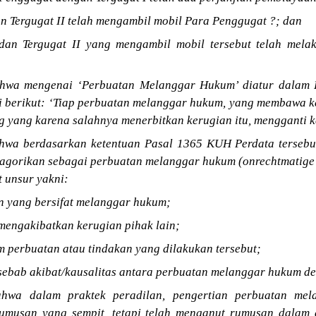
an Tergugat II telah mengambil mobil Para Penggugat ?; dan
 dan Tergugat II yang mengambil mobil tersebut telah mel
hwa mengenai ‘Perbuatan Melanggar Hukum’ diatur dalam 
i berikut: ‘Tiap perbuatan melanggar hukum, yang membawa 
g yang karena salahnya menerbitkan kerugian itu, mengganti ke
wa berdasarkan ketentuan Pasal 1365 KUH Perdata tersebut
tagorikan sebagai perbuatan melanggar hukum (onrechtmatige 
 unsur yakni:
n yang bersifat melanggar hukum;
 mengakibatkan kerugian pihak lain;
m perbuatan atau tindakan yang dilakukan tersebut;
 sebab akibat/kausalitas antara perbuatan melanggar hukum d
hwa dalam praktek peradilan, pengertian perbuatan mel
umusan yang sempit, tetapi telah menganut rumusan dalam a