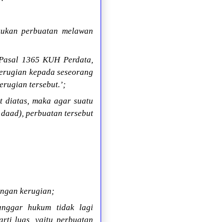
akukan perbuatan melawan
Pasal 1365 KUH Perdata,
kerugian kepada seseorang
rugian tersebut.’;
 diatas, maka agar suatu
daad), perbuatan tersebut
engan kerugian;
anggar hukum tidak lagi
rti luas, yaitu perbuatan