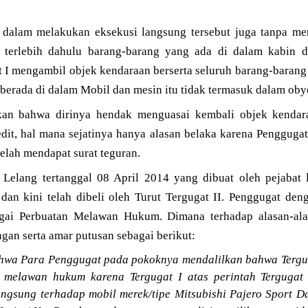
 dalam melakukan eksekusi langsung tersebut juga tanpa me
a terlebih dahulu barang-barang yang ada di dalam kabin d
t I mengambil objek kendaraan berserta seluruh barang-barang
erada di dalam Mobil dan mesin itu tidak termasuk dalam oby
kan bahwa dirinya hendak menguasai kembali objek kendar
edit, hal mana sejatinya hanya alasan belaka karena Pengguga
telah mendapat surat teguran.
 Lelang tertanggal 08 April 2014 yang dibuat oleh pejabat 
, dan kini telah dibeli oleh Turut Tergugat II. Penggugat de
agai Perbuatan Melawan Hukum. Dimana terhadap alasan-alas
an serta amar putusan sebagai berikut:
wa Para Penggugat pada pokoknya mendalilkan bahwa Terguga
melawan hukum karena Tergugat I atas perintah Tergugat II
angsung terhadap mobil merek/tipe Mitsubishi Pajero Sport D