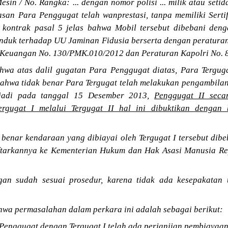
esin / No. Rangka: ... dengan nomor polisi ... milik atau seti
san Para Penggugat telah wanprestasi, tanpa memiliki Sertif
kontrak pasal 5 jelas bahwa Mobil tersebut dibebani deng
nduk terhadap UU Jaminan Fidusia berserta dengan peraturan 
i Keuangan No. 130/PMK.010/2012 dan Peraturan Kapolri No. 
wa atas dalil gugatan Para Penggugat diatas, Para Tergu
bahwa tidak benar Para Tergugat telah melakukan pengambilan
rjadi pada tanggal 15 Desember 2013,
Penggugat II seca
rgugat I melalui Tergugat II hal ini dibuktikan dengan 
;
nar kendaraan yang dibiayai oleh Tergugat I tersebut dibeb
ftarkannya ke Kementerian Hukum dan Hak Asasi Manusia Rep
an sudah sesuai prosedur, karena tidak ada kesepakatan
wa permasalahan dalam perkara ini adalah sebagai berikut:
Penggugat dengan Tergugat I telah ada perjanjian pembiayaa