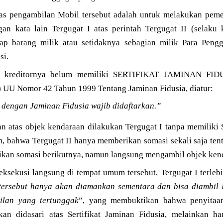
tas pengambilan Mobil tersebut adalah untuk melakukan pem
gan kata lain Tergugat I atas perintah Tergugat II (selaku 
ap barang milik atau setidaknya sebagian milik Para Pengg
si.
 kreditornya belum memiliki SERTIFIKAT JAMINAN FIDU
1) UU Nomor 42 Tahun 1999 Tentang Jaminan Fidusia, diatur:
 dengan Jaminan Fidusia wajib didaftarkan.”
 atas objek kendaraan dilakukan Tergugat I tanpa memiliki S
, bahwa Tergugat II hanya memberikan somasi sekali saja tent
kan somasi berikutnya, namun langsung mengambil objek ken
ksekusi langsung di tempat umum tersebut, Tergugat I terle
tersebut hanya akan diamankan sementara dan bisa diambil 
ilan yang tertunggak
”, yang membuktikan bahwa penyitaan
kan didasari atas Sertifikat Jaminan Fidusia, melainkan h