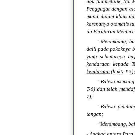
abu tua metalik, No. M
Penggugat dengan ala
mana dalam klausula 
karenanya otomatis tu
ini Peraturan Menter
“Menimbang, bah
dalil pada pokoknya 
yang sebenarnya te
kendaraan kepada Te
kendaraan
(bukti T-5)
“Bahwa memang be
T-6) dan telah menda
7);
“Bahwa pelelang
tangan;
“Menimbang, bah
- Apakah antara Para 