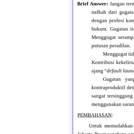
Brief Answer:
Jangan term
nafkah dari gugata
dengan profesi kon
hukum. Gugatan ti
Menggugat serampa
putusan peradilan.
Menggugat tid
Kontribusi kekelir
ajang “
default laun
Gugatan yan
kontraproduktif de
sangat tersinggung
menggunakan sarana 
PEMBAHASAN
:
Untuk memudahkan 