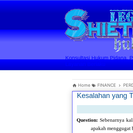
Konsultasi Hukum Pidana, Perd
Layanan Berlaku
Home
FINANCE
PER
Kesalahan yang Te
Question:
Sebenarnya kala
apakah menggugat b