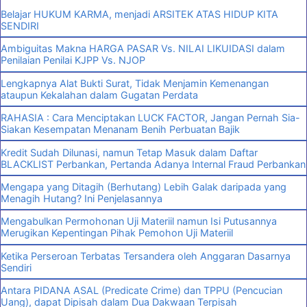
Belajar HUKUM KARMA, menjadi ARSITEK ATAS HIDUP KITA
SENDIRI
Ambiguitas Makna HARGA PASAR Vs. NILAI LIKUIDASI dalam
Penilaian Penilai KJPP Vs. NJOP
Lengkapnya Alat Bukti Surat, Tidak Menjamin Kemenangan
ataupun Kekalahan dalam Gugatan Perdata
RAHASIA : Cara Menciptakan LUCK FACTOR, Jangan Pernah Sia-
Siakan Kesempatan Menanam Benih Perbuatan Bajik
Kredit Sudah Dilunasi, namun Tetap Masuk dalam Daftar
BLACKLIST Perbankan, Pertanda Adanya Internal Fraud Perbankan
Mengapa yang Ditagih (Berhutang) Lebih Galak daripada yang
Menagih Hutang? Ini Penjelasannya
Mengabulkan Permohonan Uji Materiil namun Isi Putusannya
Merugikan Kepentingan Pihak Pemohon Uji Materiil
Ketika Perseroan Terbatas Tersandera oleh Anggaran Dasarnya
Sendiri
Antara PIDANA ASAL (Predicate Crime) dan TPPU (Pencucian
Uang), dapat Dipisah dalam Dua Dakwaan Terpisah