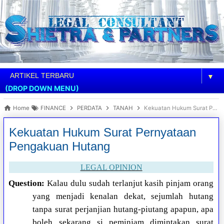
▼
(DROP DOWN MENU)
Home
FINANCE
PERDATA
TANAH
Kekuatan Hukum Surat Pernyataan Pengakuan Hutang
Kekuatan Hukum Surat Pernyataan
Pengakuan Hutang
LEGAL OPINION
Question:
Kalau dulu sudah terlanjut kasih pinjam orang
yang menjadi kenalan dekat, sejumlah hutang
tanpa surat perjanjian hutang-piutang apapun, apa
boleh sekarang si peminjam dimintakan surat