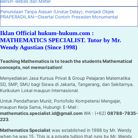
Bersih-Bebas dari Militer
Penundaan Tanpa Alasan (Undue Delay), menjadi Objek
PRAPERADILAN—Disertai Contoh Preseden Monumental
Iklan Official hukum-hukum.com :
MATHEMATICS SPECIALIST. Tutor by Mr.
Wendy Agustian (Since 1998)
Teaching Mathematics is to teach the students Mathematical
concepts, not memorization!
Menyediakan Jasa Kursus Privat & Group Pelajaran Matematika
SD, SMP, SMU bagi Siswa di Jakarta, Tangerang, dan Sekitarnya.
Kurikulum Lokal maupun Internasional.
Untuk Pendaftaran Murid, Portofolio Kompetensi Mengajar,
maupun Kerja Sama, Hubungi: E-Mail :
mathematics.specialist.id@gmail.com
WA : (+62)
08788-7835-
223
.
Mathematics Specialist
was established in 1998 by Mr. Wendy
when he was 15. This is a private tuition that runs by Mr. Wendy