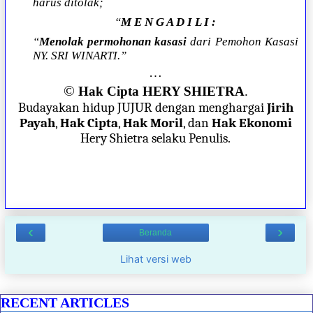
harus ditolak;
“
M E N G A D I L I :
“
Menolak permohonan kasasi
dari Pemohon Kasasi
NY. SRI WINARTI.”
…
©
Hak Cipta HERY SHIETRA
.
Budayakan hidup JUJUR dengan menghargai
Jirih
Payah
,
Hak Cipta
,
Hak Moril
, dan
Hak Ekonomi
Hery Shietra selaku Penulis.
‹
›
Beranda
Lihat versi web
RECENT ARTICLES