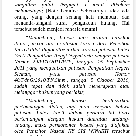
sangatlah patut Tergugat I untuk dihukum
melunasinya;
[Note Penulis: Sebenarnya tidak ada
orang, yang dengan senang hati membuat dan
menanda-tangani surat pengakuan hutang. Hal
tersebut sudah menjadi rahasia umum]
“Menimbang, bahwa dari uraian tersebut
diatas, maka alasan-alasan kasasi dari Pemohon
Kasasi tidak dapat dibenarkan karena putusan Judex
Facti Pengadilan Tinggi Yogyakarta dengan putusan
Nomor 29/PDT/2011/PTY., tanggal 15 September
2011 yang menguatkan putusan Pengadilan Negeri
Sleman, yaitu putusan Nomor
40/Pdt.G/2010/PN.Slmn., tanggal 5 Oktober 2010,
sudah tepat dan tidak salah menerapkan atau
melanggar hukum yang berlaku;
“Menimbang, bahwa berdasarkan
pertimbangan diatas, lagi pula ternyata bahwa
putusan Judex Facti dalam perkara ini tidak
bertentangan dengan hukum dan/atau undang-
undang, maka permohonan kasasi yang diajukan
oleh Pemohon Kasasi NY. SRI WINARTI tersebut