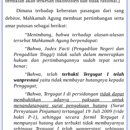
demikian akan terkesan inkonsisten dan tidak rasional.]
Dimana terhadap keberatan pasangan dari sang
debitor, Mahkamah Agung membuat pertimbangan serta
amar putusan sebagai berikut:
“Menimbang, bahwa terhadap alasan-alasan
tersebut Mahkamah Agung berpendapat:
“Bahwa, Judex Facti (Pengadilan Negeri dan
Pengadilan Tinggi) tidak salah dalam menerapkan
hukum dan pertimbangannya sudah tepat serta
benar;
“Bahwa, telah
terbukti Tergugat I telah
wanprestasi
yaitu tidak membayar hutangnya kepada
Penggugat;
“Bahwa, Tergugat I di persidangan
tidak dapat
membuktikan adanya paksaan untuk
menandatangani surat pengakuan hutang
(Surat
Pernyataan Pinjaman) tertanggal 19 Juli 2009 (vide
bukti P-1), sehingga secara formil Tergugat I
mempunyai hutang dan terbukti tidak membayarnya
sehingga Tergugat I telah wanprestasi, sehingga