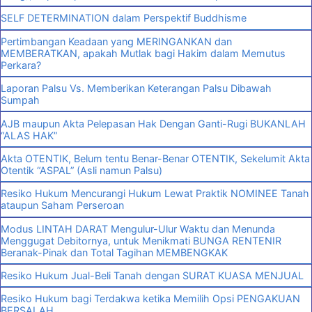
SELF DETERMINATION dalam Perspektif Buddhisme
Pertimbangan Keadaan yang MERINGANKAN dan
MEMBERATKAN, apakah Mutlak bagi Hakim dalam Memutus
Perkara?
Laporan Palsu Vs. Memberikan Keterangan Palsu Dibawah
Sumpah
AJB maupun Akta Pelepasan Hak Dengan Ganti-Rugi BUKANLAH
“ALAS HAK”
Akta OTENTIK, Belum tentu Benar-Benar OTENTIK, Sekelumit Akta
Otentik “ASPAL” (Asli namun Palsu)
Resiko Hukum Mencurangi Hukum Lewat Praktik NOMINEE Tanah
ataupun Saham Perseroan
Modus LINTAH DARAT Mengulur-Ulur Waktu dan Menunda
Menggugat Debitornya, untuk Menikmati BUNGA RENTENIR
Beranak-Pinak dan Total Tagihan MEMBENGKAK
Resiko Hukum Jual-Beli Tanah dengan SURAT KUASA MENJUAL
Resiko Hukum bagi Terdakwa ketika Memilih Opsi PENGAKUAN
BERSALAH