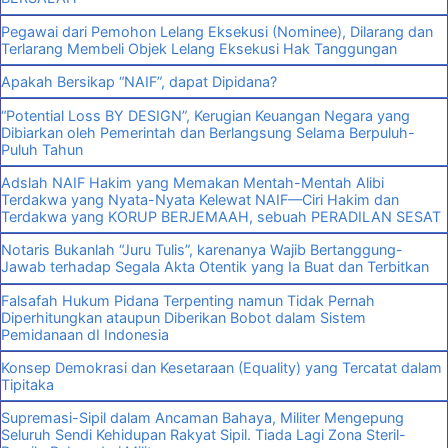
Pegawai dari Pemohon Lelang Eksekusi (Nominee), Dilarang dan
Terlarang Membeli Objek Lelang Eksekusi Hak Tanggungan
Apakah Bersikap “NAIF”, dapat Dipidana?
“Potential Loss BY DESIGN”, Kerugian Keuangan Negara yang
Dibiarkan oleh Pemerintah dan Berlangsung Selama Berpuluh-
Puluh Tahun
Adslah NAIF Hakim yang Memakan Mentah-Mentah Alibi
Terdakwa yang Nyata-Nyata Kelewat NAIF—Ciri Hakim dan
Terdakwa yang KORUP BERJEMAAH, sebuah PERADILAN SESAT
Notaris Bukanlah “Juru Tulis”, karenanya Wajib Bertanggung-
Jawab terhadap Segala Akta Otentik yang Ia Buat dan Terbitkan
Falsafah Hukum Pidana Terpenting namun Tidak Pernah
Diperhitungkan ataupun Diberikan Bobot dalam Sistem
Pemidanaan dI Indonesia
Konsep Demokrasi dan Kesetaraan (Equality) yang Tercatat dalam
Tipitaka
Supremasi-Sipil dalam Ancaman Bahaya, Militer Mengepung
Seluruh Sendi Kehidupan Rakyat Sipil. Tiada Lagi Zona Steril-