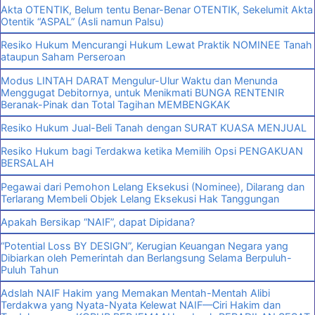
Akta OTENTIK, Belum tentu Benar-Benar OTENTIK, Sekelumit Akta
Otentik “ASPAL” (Asli namun Palsu)
Resiko Hukum Mencurangi Hukum Lewat Praktik NOMINEE Tanah
ataupun Saham Perseroan
Modus LINTAH DARAT Mengulur-Ulur Waktu dan Menunda
Menggugat Debitornya, untuk Menikmati BUNGA RENTENIR
Beranak-Pinak dan Total Tagihan MEMBENGKAK
Resiko Hukum Jual-Beli Tanah dengan SURAT KUASA MENJUAL
Resiko Hukum bagi Terdakwa ketika Memilih Opsi PENGAKUAN
BERSALAH
Pegawai dari Pemohon Lelang Eksekusi (Nominee), Dilarang dan
Terlarang Membeli Objek Lelang Eksekusi Hak Tanggungan
Apakah Bersikap “NAIF”, dapat Dipidana?
“Potential Loss BY DESIGN”, Kerugian Keuangan Negara yang
Dibiarkan oleh Pemerintah dan Berlangsung Selama Berpuluh-
Puluh Tahun
Adslah NAIF Hakim yang Memakan Mentah-Mentah Alibi
Terdakwa yang Nyata-Nyata Kelewat NAIF—Ciri Hakim dan