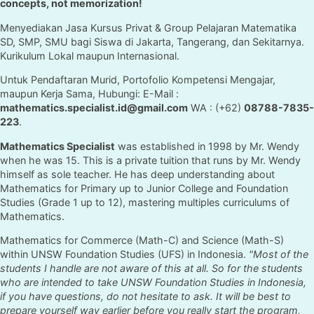
concepts, not memorization!
Menyediakan Jasa Kursus Privat & Group Pelajaran Matematika
SD, SMP, SMU bagi Siswa di Jakarta, Tangerang, dan Sekitarnya.
Kurikulum Lokal maupun Internasional.
Untuk Pendaftaran Murid, Portofolio Kompetensi Mengajar,
maupun Kerja Sama, Hubungi: E-Mail :
mathematics.specialist.id@gmail.com
WA : (+62)
08788-7835-
223
.
Mathematics Specialist
was established in 1998 by Mr. Wendy
when he was 15. This is a private tuition that runs by Mr. Wendy
himself as sole teacher. He has deep understanding about
Mathematics for Primary up to Junior College and Foundation
Studies (Grade 1 up to 12), mastering multiples curriculums of
Mathematics.
Mathematics for Commerce (Math-C) and Science (Math-S)
within UNSW Foundation Studies (UFS) in Indonesia.
"Most of the
students I handle are not aware of this at all. So for the students
who are intended to take UNSW Foundation Studies in Indonesia,
if you have questions, do not hesitate to ask. It will be best to
prepare yourself way earlier before you really start the program,