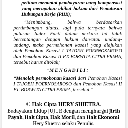
petitum menuntut pembayaran uang kompensasi
yang merupakan akibat hukum dari Pemutusan
Hubungan Kerja (PHK)
;
“Menimbang, bahwa berdasarkan
pertimbangan diatas, lagi pula ternyata bahwa
putusan Judex Facti dalam perkara ini tidak
bertentangan dengan hukum dan/atau undang-
undang, maka permohonan kasasi yang diajukan
oleh Pemohon Kasasi I TAJOEH POERNOSAROSO
dan Pemohon Kasasi II PT. BORWITA CITRA PRIMA,
tersebut harus ditolak;
“
M E N G A D I L I :
“
Menolak permohonan kasasi
dari Pemohon Kasasi
I TAJOEH POERNOSAROSO dan Pemohon Kasasi II
PT. BORWITA CITRA PRIMA, tersebut.”
…
©
Hak Cipta HERY SHIETRA
.
Budayakan hidup JUJUR dengan menghargai
Jirih
Payah
,
Hak Cipta
,
Hak Moril
, dan
Hak Ekonomi
Hery Shietra selaku Penulis.