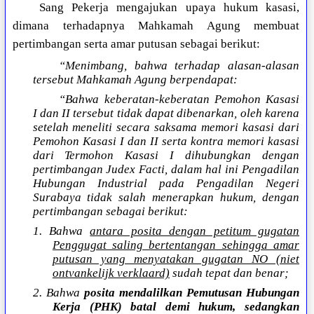
Sang Pekerja mengajukan upaya hukum kasasi,
dimana terhadapnya Mahkamah Agung membuat
pertimbangan serta amar putusan sebagai berikut:
“Menimbang, bahwa terhadap alasan-alasan
tersebut Mahkamah Agung berpendapat:
“Bahwa keberatan-keberatan Pemohon Kasasi
I dan II tersebut tidak dapat dibenarkan, oleh karena
setelah meneliti secara saksama memori kasasi dari
Pemohon Kasasi I dan II serta kontra memori kasasi
dari Termohon Kasasi I dihubungkan dengan
pertimbangan Judex Facti, dalam hal ini Pengadilan
Hubungan Industrial pada Pengadilan Negeri
Surabaya tidak salah menerapkan hukum, dengan
pertimbangan sebagai berikut:
1. Bahwa
antara posita dengan petitum gugatan
Penggugat saling bertentangan sehingga amar
putusan yang menyatakan gugatan NO (niet
ontvankelijk verklaard)
sudah tepat dan benar;
2. Bahwa
posita mendalilkan Pemutusan Hubungan
Kerja (PHK) batal demi hukum, sedangkan