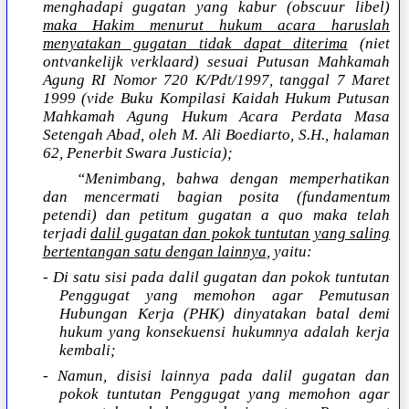
menghadapi gugatan yang kabur (obscuur libel)
maka Hakim menurut hukum acara haruslah
menyatakan gugatan tidak dapat diterima
(niet
ontvankelijk verklaard) sesuai Putusan Mahkamah
Agung RI Nomor 720 K/Pdt/1997, tanggal 7 Maret
1999 (vide Buku Kompilasi Kaidah Hukum Putusan
Mahkamah Agung Hukum Acara Perdata Masa
Setengah Abad, oleh M. Ali Boediarto, S.H., halaman
62, Penerbit Swara Justicia);
“Menimbang, bahwa dengan memperhatikan
dan mencermati bagian posita (fundamentum
petendi) dan petitum gugatan a quo maka telah
terjadi
dalil gugatan dan pokok tuntutan yang saling
bertentangan satu dengan lainnya
, yaitu:
- Di satu sisi pada dalil gugatan dan pokok tuntutan
Penggugat yang memohon agar Pemutusan
Hubungan Kerja (PHK) dinyatakan batal demi
hukum yang konsekuensi hukumnya adalah kerja
kembali;
- Namun, disisi lainnya pada dalil gugatan dan
pokok tuntutan Penggugat yang memohon agar