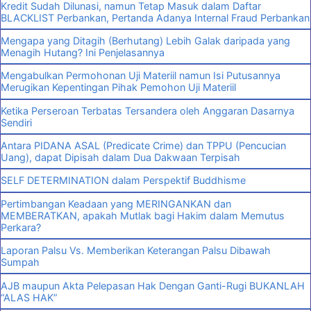
Kredit Sudah Dilunasi, namun Tetap Masuk dalam Daftar
BLACKLIST Perbankan, Pertanda Adanya Internal Fraud Perbankan
Mengapa yang Ditagih (Berhutang) Lebih Galak daripada yang
Menagih Hutang? Ini Penjelasannya
Mengabulkan Permohonan Uji Materiil namun Isi Putusannya
Merugikan Kepentingan Pihak Pemohon Uji Materiil
Ketika Perseroan Terbatas Tersandera oleh Anggaran Dasarnya
Sendiri
Antara PIDANA ASAL (Predicate Crime) dan TPPU (Pencucian
Uang), dapat Dipisah dalam Dua Dakwaan Terpisah
SELF DETERMINATION dalam Perspektif Buddhisme
Pertimbangan Keadaan yang MERINGANKAN dan
MEMBERATKAN, apakah Mutlak bagi Hakim dalam Memutus
Perkara?
Laporan Palsu Vs. Memberikan Keterangan Palsu Dibawah
Sumpah
AJB maupun Akta Pelepasan Hak Dengan Ganti-Rugi BUKANLAH
“ALAS HAK”