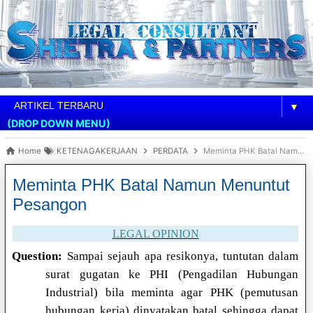
▼
(DROP DOWN MENU)
Home
KETENAGAKERJAAN
PERDATA
Meminta PHK Batal Namun Menuntut Pesangon
Meminta PHK Batal Namun Menuntut
Pesangon
LEGAL OPINION
Question:
Sampai sejauh apa resikonya, tuntutan dalam
surat gugatan ke PHI (Pengadilan Hubungan
Industrial) bila meminta agar PHK (pemutusan
hubungan kerja) dinyatakan batal sehingga dapat