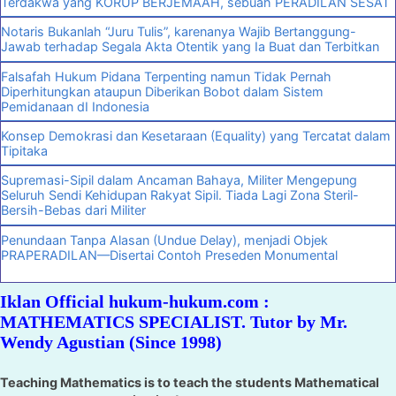
Terdakwa yang KORUP BERJEMAAH, sebuah PERADILAN SESAT
Notaris Bukanlah “Juru Tulis”, karenanya Wajib Bertanggung-
Jawab terhadap Segala Akta Otentik yang Ia Buat dan Terbitkan
Falsafah Hukum Pidana Terpenting namun Tidak Pernah
Diperhitungkan ataupun Diberikan Bobot dalam Sistem
Pemidanaan dI Indonesia
Konsep Demokrasi dan Kesetaraan (Equality) yang Tercatat dalam
Tipitaka
Supremasi-Sipil dalam Ancaman Bahaya, Militer Mengepung
Seluruh Sendi Kehidupan Rakyat Sipil. Tiada Lagi Zona Steril-
Bersih-Bebas dari Militer
Penundaan Tanpa Alasan (Undue Delay), menjadi Objek
PRAPERADILAN—Disertai Contoh Preseden Monumental
Iklan Official hukum-hukum.com :
MATHEMATICS SPECIALIST. Tutor by Mr.
Wendy Agustian (Since 1998)
Teaching Mathematics is to teach the students Mathematical