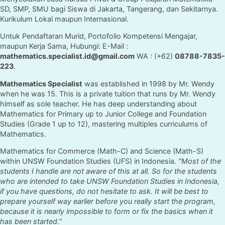
SD, SMP, SMU bagi Siswa di Jakarta, Tangerang, dan Sekitarnya.
Kurikulum Lokal maupun Internasional.
Untuk Pendaftaran Murid, Portofolio Kompetensi Mengajar,
maupun Kerja Sama, Hubungi: E-Mail :
mathematics.specialist.id@gmail.com
WA : (+62)
08788-7835-
223
.
Mathematics Specialist
was established in 1998 by Mr. Wendy
when he was 15. This is a private tuition that runs by Mr. Wendy
himself as sole teacher. He has deep understanding about
Mathematics for Primary up to Junior College and Foundation
Studies (Grade 1 up to 12), mastering multiples curriculums of
Mathematics.
Mathematics for Commerce (Math-C) and Science (Math-S)
within UNSW Foundation Studies (UFS) in Indonesia.
"Most of the
students I handle are not aware of this at all. So for the students
who are intended to take UNSW Foundation Studies in Indonesia,
if you have questions, do not hesitate to ask. It will be best to
prepare yourself way earlier before you really start the program,
because it is nearly impossible to form or fix the basics when it
has been started."