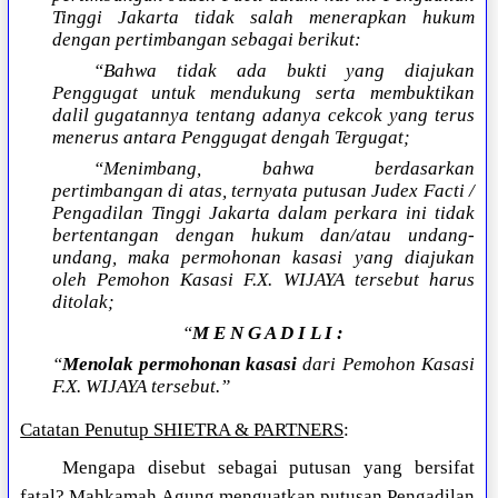
Tinggi Jakarta tidak salah menerapkan hukum
dengan pertimbangan sebagai berikut:
“Bahwa tidak ada bukti yang diajukan
Penggugat untuk mendukung serta membuktikan
dalil gugatannya tentang adanya cekcok yang terus
menerus antara Penggugat dengah Tergugat;
“Menimbang, bahwa berdasarkan
pertimbangan di atas, ternyata putusan Judex Facti /
Pengadilan Tinggi Jakarta dalam perkara ini tidak
bertentangan dengan hukum dan/atau undang-
undang, maka permohonan kasasi yang diajukan
oleh Pemohon Kasasi F.X. WIJAYA tersebut harus
ditolak;
“
M E N G A D I L I :
“
Menolak permohonan kasasi
dari Pemohon Kasasi
F.X. WIJAYA tersebut.”
Catatan Penutup SHIETRA & PARTNERS
:
Mengapa disebut sebagai putusan yang bersifat
fatal? Mahkamah Agung menguatkan putusan Pengadilan