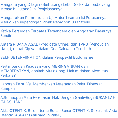
Mengapa yang Ditagih (Berhutang) Lebih Galak daripada yang
Menagih Hutang? Ini Penjelasannya
Mengabulkan Permohonan Uji Materiil namun Isi Putusannya
Merugikan Kepentingan Pihak Pemohon Uji Materiil
Ketika Perseroan Terbatas Tersandera oleh Anggaran Dasarnya
Sendiri
Antara PIDANA ASAL (Predicate Crime) dan TPPU (Pencucian
Uang), dapat Dipisah dalam Dua Dakwaan Terpisah
SELF DETERMINATION dalam Perspektif Buddhisme
Pertimbangan Keadaan yang MERINGANKAN dan
MEMBERATKAN, apakah Mutlak bagi Hakim dalam Memutus
Perkara?
Laporan Palsu Vs. Memberikan Keterangan Palsu Dibawah
Sumpah
AJB maupun Akta Pelepasan Hak Dengan Ganti-Rugi BUKANLAH
“ALAS HAK”
Akta OTENTIK, Belum tentu Benar-Benar OTENTIK, Sekelumit Akta
Otentik “ASPAL” (Asli namun Palsu)