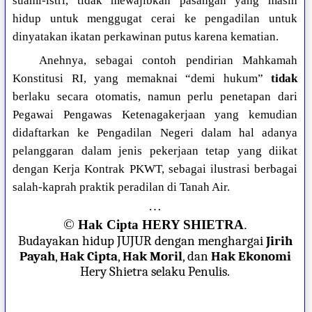
suami-istri, tidak mewajibkan pasangan yang masih
hidup untuk menggugat cerai ke pengadilan untuk
dinyatakan ikatan perkawinan putus karena kematian.
Anehnya, sebagai contoh pendirian Mahkamah
Konstitusi RI, yang memaknai “demi hukum”
tidak
berlaku secara otomatis, namun perlu penetapan dari
Pegawai Pengawas Ketenagakerjaan yang kemudian
didaftarkan ke Pengadilan Negeri dalam hal adanya
pelanggaran dalam jenis pekerjaan tetap yang diikat
dengan Kerja Kontrak PKWT, sebagai ilustrasi berbagai
salah-kaprah praktik peradilan di Tanah Air.
…
©
Hak Cipta HERY SHIETRA
.
Budayakan hidup JUJUR dengan menghargai
Jirih
Payah
,
Hak Cipta
,
Hak Moril
, dan
Hak Ekonomi
Hery Shietra selaku Penulis.