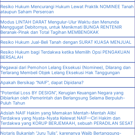
Resiko Hukum Mencurangi Hukum Lewat Praktik NOMINEE Tanah
ataupun Saham Perseroan
Modus LINTAH DARAT Mengulur-Ulur Waktu dan Menunda
Menggugat Debitornya, untuk Menikmati BUNGA RENTENIR
Beranak-Pinak dan Total Tagihan MEMBENGKAK
Resiko Hukum Jual-Beli Tanah dengan SURAT KUASA MENJUAL
Resiko Hukum bagi Terdakwa ketika Memilih Opsi PENGAKUAN
BERSALAH
Pegawai dari Pemohon Lelang Eksekusi (Nominee), Dilarang dan
Terlarang Membeli Objek Lelang Eksekusi Hak Tanggungan
Apakah Bersikap “NAIF”, dapat Dipidana?
“Potential Loss BY DESIGN”, Kerugian Keuangan Negara yang
Dibiarkan oleh Pemerintah dan Berlangsung Selama Berpuluh-
Puluh Tahun
Adslah NAIF Hakim yang Memakan Mentah-Mentah Alibi
Terdakwa yang Nyata-Nyata Kelewat NAIF—Ciri Hakim dan
Terdakwa yang KORUP BERJEMAAH, sebuah PERADILAN SESAT
Notaris Bukanlah “Juru Tulis”, karenanya Wajib Bertanggung-