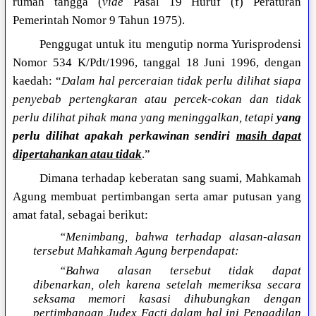
rumah tangga (
vide
Pasal 19 Huruf (f) Peraturan
Pemerintah Nomor 9 Tahun 1975).
Penggugat untuk itu mengutip norma Yurisprodensi
Nomor 534 K/Pdt/1996, tanggal 18 Juni 1996, dengan
kaedah: “
Dalam hal perceraian tidak perlu dilihat siapa
penyebab pertengkaran atau percek-cokan dan tidak
perlu dilihat pihak mana yang meninggalkan, tetapi
yang
perlu dilihat apakah perkawinan sendiri
masih dapat
dipertahankan atau tidak
.”
Dimana terhadap keberatan sang suami, Mahkamah
Agung membuat pertimbangan serta amar putusan yang
amat fatal, sebagai berikut:
“Menimbang, bahwa terhadap alasan-alasan
tersebut Mahkamah Agung berpendapat:
“Bahwa alasan tersebut tidak dapat
dibenarkan, oleh karena setelah memeriksa secara
seksama memori kasasi dihubungkan dengan
pertimbangan Judex Facti dalam hal ini Pengadilan