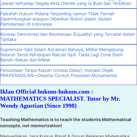
Jawab terhadap Segala Akta Otentik yang Ia Buat dan Terbitkan
Falsafah Hukum Pidana Terpenting namun Tidak Pernah
Diperhitungkan ataupun Diberikan Bobot dalam Sistem
Pemidanaan dI Indonesia
Konsep Demokrasi dan Kesetaraan (Equality) yang Tercatat dalam
Tipitaka
Supremasi-Sipil dalam Ancaman Bahaya, Militer Mengepung
Seluruh Sendi Kehidupan Rakyat Sipil. Tiada Lagi Zona Steril-
Bersih-Bebas dari Militer
Penundaan Tanpa Alasan (Undue Delay), menjadi Objek
PRAPERADILAN—Disertai Contoh Preseden Monumental
Iklan Official hukum-hukum.com :
MATHEMATICS SPECIALIST. Tutor by Mr.
Wendy Agustian (Since 1998)
Teaching Mathematics is to teach the students Mathematical
concepts, not memorization!
Menyediakan Jasa Kursus Privat & Group Pelajaran Matematika