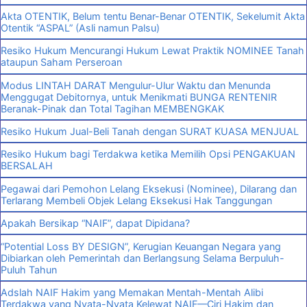
Akta OTENTIK, Belum tentu Benar-Benar OTENTIK, Sekelumit Akta
Otentik “ASPAL” (Asli namun Palsu)
Resiko Hukum Mencurangi Hukum Lewat Praktik NOMINEE Tanah
ataupun Saham Perseroan
Modus LINTAH DARAT Mengulur-Ulur Waktu dan Menunda
Menggugat Debitornya, untuk Menikmati BUNGA RENTENIR
Beranak-Pinak dan Total Tagihan MEMBENGKAK
Resiko Hukum Jual-Beli Tanah dengan SURAT KUASA MENJUAL
Resiko Hukum bagi Terdakwa ketika Memilih Opsi PENGAKUAN
BERSALAH
Pegawai dari Pemohon Lelang Eksekusi (Nominee), Dilarang dan
Terlarang Membeli Objek Lelang Eksekusi Hak Tanggungan
Apakah Bersikap “NAIF”, dapat Dipidana?
“Potential Loss BY DESIGN”, Kerugian Keuangan Negara yang
Dibiarkan oleh Pemerintah dan Berlangsung Selama Berpuluh-
Puluh Tahun
Adslah NAIF Hakim yang Memakan Mentah-Mentah Alibi
Terdakwa yang Nyata-Nyata Kelewat NAIF—Ciri Hakim dan