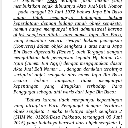
21 September
1983
terdapat fakta hukum yang
membuktikan
sejak dibuatnya Akta Jual-Beli Nomor
... pada tanggal 29 Juni
1972
bahwa Japa Bin Baso
sudah tidak mempunyai hubungan hukum
keperdataan dengan bidang tanah objek sengketa,
namun hanya mempunyai nilai administrasi karena
objek sengketa ditulis atas nama Japa Bin Baco
,
yang kemudian secara riwayat hukum penegasan
(Konversi) dalam objek sengketa 1 atas nama Japa
Bin Baco diperbaiki (Renvoi) oleh Tergugat dengan
mengalihkan hak penegasan kepada Hj. Ratna Dg.
Ngiji (Jummi Bin Ngiji) dengan menggunakan dasar
Akta Jual Beli Nomor ... , dengan demikian terbitnya
sertipikat objek sengketa atas nama Japa Bin Baso
secara hukum langsung tidak mempunyai
kepentingan yang dirugikan terhadap Para
Penggugat sebagai ahli waris dari Japa Bin Baco;
“Bahwa karena tidak mempunyai kepentingan
yang dirugikan Para Penggugat dengan terbitnya
objek sengketa 1 maka terbitnya objek sengketa 2
(SHM No. 01266/Desa Pakkatto, tertanggal 05 Juni
2015) yang induknya berasal dari objek sengketa 1,