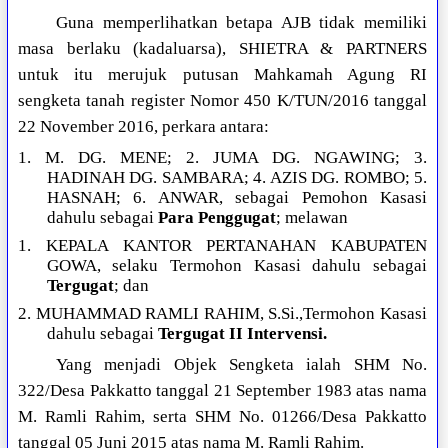
Guna memperlihatkan betapa AJB tidak memiliki
masa berlaku (kadaluarsa), SHIETRA & PARTNERS
untuk itu merujuk putusan Mahkamah Agung RI
sengketa tanah register Nomor 450 K/TUN/2016 tanggal
22 November 2016, perkara antara:
1. M. DG. MENE; 2. JUMA DG. NGAWING; 3.
HADINAH DG. SAMBARA; 4. AZIS DG. ROMBO; 5.
HASNAH; 6. ANWAR, sebagai Pemohon Kasasi
dahulu sebagai
Para Penggugat
; melawan
1. KEPALA KANTOR PERTANAHAN KABUPATEN
GOWA, selaku Termohon Kasasi dahulu sebagai
Tergugat
; dan
2. MUHAMMAD RAMLI RAHIM, S.Si.,Termohon Kasasi
dahulu sebagai
Tergugat II Intervensi.
Yang menjadi Objek Sengketa ialah SHM No.
322/Desa Pakkatto tanggal 21 September 1983 atas nama
M. Ramli Rahim, serta SHM No. 01266/Desa Pakkatto
tanggal 05 Juni 2015 atas nama M. Ramli Rahim.