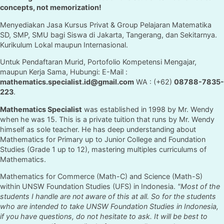
concepts, not memorization!
Menyediakan Jasa Kursus Privat & Group Pelajaran Matematika
SD, SMP, SMU bagi Siswa di Jakarta, Tangerang, dan Sekitarnya.
Kurikulum Lokal maupun Internasional.
Untuk Pendaftaran Murid, Portofolio Kompetensi Mengajar,
maupun Kerja Sama, Hubungi: E-Mail :
mathematics.specialist.id@gmail.com
WA : (+62)
08788-7835-
223
.
Mathematics Specialist
was established in 1998 by Mr. Wendy
when he was 15. This is a private tuition that runs by Mr. Wendy
himself as sole teacher. He has deep understanding about
Mathematics for Primary up to Junior College and Foundation
Studies (Grade 1 up to 12), mastering multiples curriculums of
Mathematics.
Mathematics for Commerce (Math-C) and Science (Math-S)
within UNSW Foundation Studies (UFS) in Indonesia.
"Most of the
students I handle are not aware of this at all. So for the students
who are intended to take UNSW Foundation Studies in Indonesia,
if you have questions, do not hesitate to ask. It will be best to