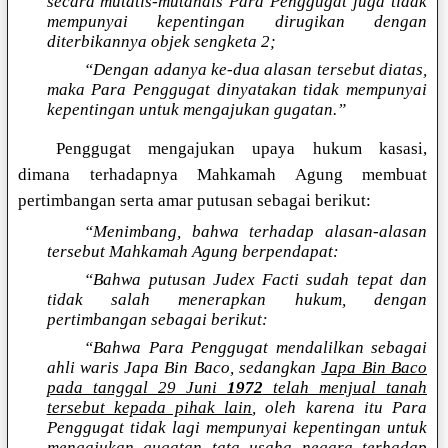
secara mutatis-mutandis Para Penggugat juga tidak
mempunyai kepentingan dirugikan dengan
diterbikannya objek sengketa 2;
“Dengan adanya ke-dua alasan tersebut diatas,
maka Para Penggugat dinyatakan tidak mempunyai
kepentingan untuk mengajukan gugatan.”
Penggugat mengajukan upaya hukum kasasi,
dimana terhadapnya Mahkamah Agung membuat
pertimbangan serta amar putusan sebagai berikut:
“Menimbang, bahwa terhadap alasan-alasan
tersebut Mahkamah Agung berpendapat:
“Bahwa putusan Judex Facti sudah tepat dan
tidak salah menerapkan hukum, dengan
pertimbangan sebagai berikut:
“Bahwa Para Penggugat mendalilkan sebagai
ahli waris Japa Bin Baco, sedangkan
Japa Bin Baco
pada tanggal 29 Juni
1972
telah menjual tanah
tersebut kepada pihak lain
, oleh karena itu Para
Penggugat tidak lagi mempunyai kepentingan untuk
mengajukan gugatan tata usaha negara terhadap