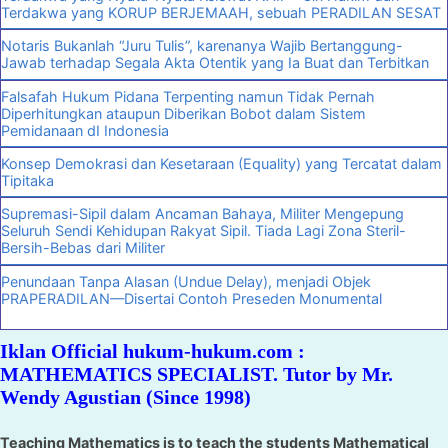
Terdakwa yang KORUP BERJEMAAH, sebuah PERADILAN SESAT
Notaris Bukanlah “Juru Tulis”, karenanya Wajib Bertanggung-
Jawab terhadap Segala Akta Otentik yang Ia Buat dan Terbitkan
Falsafah Hukum Pidana Terpenting namun Tidak Pernah
Diperhitungkan ataupun Diberikan Bobot dalam Sistem
Pemidanaan dI Indonesia
Konsep Demokrasi dan Kesetaraan (Equality) yang Tercatat dalam
Tipitaka
Supremasi-Sipil dalam Ancaman Bahaya, Militer Mengepung
Seluruh Sendi Kehidupan Rakyat Sipil. Tiada Lagi Zona Steril-
Bersih-Bebas dari Militer
Penundaan Tanpa Alasan (Undue Delay), menjadi Objek
PRAPERADILAN—Disertai Contoh Preseden Monumental
Iklan Official hukum-hukum.com :
MATHEMATICS SPECIALIST. Tutor by Mr.
Wendy Agustian (Since 1998)
Teaching Mathematics is to teach the students Mathematical