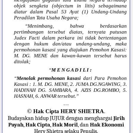
objek sengketa (objectum in litis) sebagaimana
diatur dalam Pasal 53 Ayat (1) Undang-Undang
Peradilan Tata Usaha Negara;
“Menimbang, bahwa berdasarkan
pertimbangan tersebut diatas, ternyata putusan
Judex Facti dalam perkara ini tidak bertentangan
dengan hukum dan/atau undang-undang, maka
permohonan kasasi yang diajukan Pemohon Kasasi:
M. DG. MENE dan kawan-kawan tersebut harus
ditolak;
“
M E N G A D I L I :
“
Menolak permohonan kasasi
dari Para Pemohon
Kasasi : 1. M. DG. MENE, 2. JUMA DG.NGAWING, 3.
HADINAH DG. SAMBARA, 4. AZIS DG.ROMBO, 5.
HASNAH, 6. ANWAR tersebut.”
…
©
Hak Cipta HERY SHIETRA
.
Budayakan hidup JUJUR dengan menghargai
Jirih
Payah
,
Hak Cipta
,
Hak Moril
, dan
Hak Ekonomi
Hery Shietra selaku Penulis.