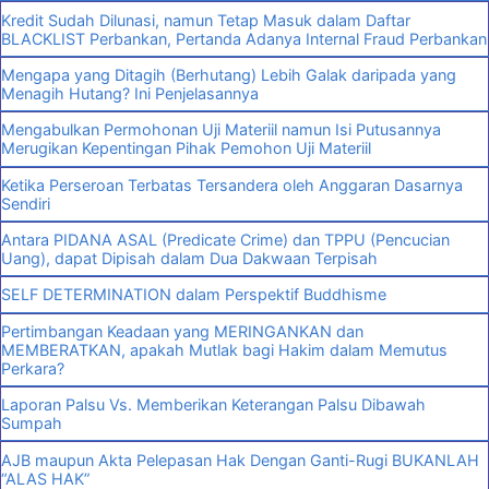
Kredit Sudah Dilunasi, namun Tetap Masuk dalam Daftar
BLACKLIST Perbankan, Pertanda Adanya Internal Fraud Perbankan
Mengapa yang Ditagih (Berhutang) Lebih Galak daripada yang
Menagih Hutang? Ini Penjelasannya
Mengabulkan Permohonan Uji Materiil namun Isi Putusannya
Merugikan Kepentingan Pihak Pemohon Uji Materiil
Ketika Perseroan Terbatas Tersandera oleh Anggaran Dasarnya
Sendiri
Antara PIDANA ASAL (Predicate Crime) dan TPPU (Pencucian
Uang), dapat Dipisah dalam Dua Dakwaan Terpisah
SELF DETERMINATION dalam Perspektif Buddhisme
Pertimbangan Keadaan yang MERINGANKAN dan
MEMBERATKAN, apakah Mutlak bagi Hakim dalam Memutus
Perkara?
Laporan Palsu Vs. Memberikan Keterangan Palsu Dibawah
Sumpah
AJB maupun Akta Pelepasan Hak Dengan Ganti-Rugi BUKANLAH
“ALAS HAK”