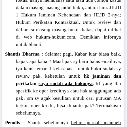
fokus, hanya membahas satu atau dua contoh kasus
dalam masing-masing judul buku, antara lain: JILID
1 Hukum Jaminan Kebendaan dan JILID 2-nya;
Hukum Perikatan Kontraktual. Untuk review dan
daftar isi masing-masing buku diatas, dapat dilihat
di web hukum-hukum.com. Demikian infornya
untuk Shanti.
Shantis Dharma
: Selamat pagi, Kabar luar biasa baik,
bapak apa kabar? Maaf pak sy baru balas emailnya,
iya kami teman 1 kelas pak... untuk buku sudah sy
review pak, kebetulan untuk
hk jaminan dan
perikatan
saya sudah ada bukunya
, kl yang lbh
spesifik ke oper kreditnya atau hak tanggungan ada
pak? sm sy agak kesulitan untuk cari putusan MA
terkait oper kredit, bisa dibantu pak? Terimakasih
sebelumnya.
Penulis
: Shanti sebelumnya
belum pernah membeli