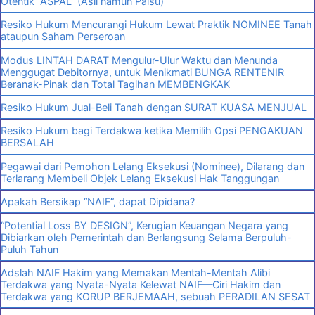
Otentik “ASPAL” (Asli namun Palsu)
Resiko Hukum Mencurangi Hukum Lewat Praktik NOMINEE Tanah
ataupun Saham Perseroan
Modus LINTAH DARAT Mengulur-Ulur Waktu dan Menunda
Menggugat Debitornya, untuk Menikmati BUNGA RENTENIR
Beranak-Pinak dan Total Tagihan MEMBENGKAK
Resiko Hukum Jual-Beli Tanah dengan SURAT KUASA MENJUAL
Resiko Hukum bagi Terdakwa ketika Memilih Opsi PENGAKUAN
BERSALAH
Pegawai dari Pemohon Lelang Eksekusi (Nominee), Dilarang dan
Terlarang Membeli Objek Lelang Eksekusi Hak Tanggungan
Apakah Bersikap “NAIF”, dapat Dipidana?
“Potential Loss BY DESIGN”, Kerugian Keuangan Negara yang
Dibiarkan oleh Pemerintah dan Berlangsung Selama Berpuluh-
Puluh Tahun
Adslah NAIF Hakim yang Memakan Mentah-Mentah Alibi
Terdakwa yang Nyata-Nyata Kelewat NAIF—Ciri Hakim dan
Terdakwa yang KORUP BERJEMAAH, sebuah PERADILAN SESAT