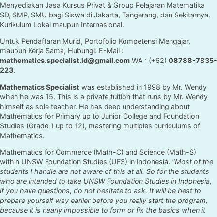
Menyediakan Jasa Kursus Privat & Group Pelajaran Matematika
SD, SMP, SMU bagi Siswa di Jakarta, Tangerang, dan Sekitarnya.
Kurikulum Lokal maupun Internasional.
Untuk Pendaftaran Murid, Portofolio Kompetensi Mengajar,
maupun Kerja Sama, Hubungi: E-Mail :
mathematics.specialist.id@gmail.com
WA : (+62)
08788-7835-
223
.
Mathematics Specialist
was established in 1998 by Mr. Wendy
when he was 15. This is a private tuition that runs by Mr. Wendy
himself as sole teacher. He has deep understanding about
Mathematics for Primary up to Junior College and Foundation
Studies (Grade 1 up to 12), mastering multiples curriculums of
Mathematics.
Mathematics for Commerce (Math-C) and Science (Math-S)
within UNSW Foundation Studies (UFS) in Indonesia.
"Most of the
students I handle are not aware of this at all. So for the students
who are intended to take UNSW Foundation Studies in Indonesia,
if you have questions, do not hesitate to ask. It will be best to
prepare yourself way earlier before you really start the program,
because it is nearly impossible to form or fix the basics when it