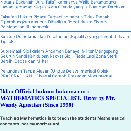
Notaris Bukanlah “Juru Tulis”, karenanya Wajib Bertanggung-
Jawab terhadap Segala Akta Otentik yang Ia Buat dan Terbitkan
Falsafah Hukum Pidana Terpenting namun Tidak Pernah
Diperhitungkan ataupun Diberikan Bobot dalam Sistem
Pemidanaan dI Indonesia
Konsep Demokrasi dan Kesetaraan (Equality) yang Tercatat dalam
Tipitaka
Supremasi-Sipil dalam Ancaman Bahaya, Militer Mengepung
Seluruh Sendi Kehidupan Rakyat Sipil. Tiada Lagi Zona Steril-
Bersih-Bebas dari Militer
Penundaan Tanpa Alasan (Undue Delay), menjadi Objek
PRAPERADILAN—Disertai Contoh Preseden Monumental
Iklan Official hukum-hukum.com :
MATHEMATICS SPECIALIST. Tutor by Mr.
Wendy Agustian (Since 1998)
Teaching Mathematics is to teach the students Mathematical
concepts, not memorization!