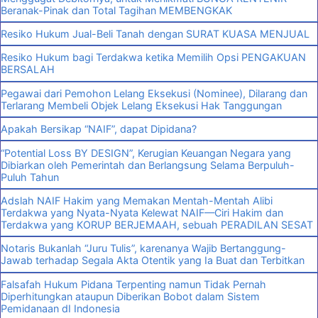
Beranak-Pinak dan Total Tagihan MEMBENGKAK
Resiko Hukum Jual-Beli Tanah dengan SURAT KUASA MENJUAL
Resiko Hukum bagi Terdakwa ketika Memilih Opsi PENGAKUAN
BERSALAH
Pegawai dari Pemohon Lelang Eksekusi (Nominee), Dilarang dan
Terlarang Membeli Objek Lelang Eksekusi Hak Tanggungan
Apakah Bersikap “NAIF”, dapat Dipidana?
“Potential Loss BY DESIGN”, Kerugian Keuangan Negara yang
Dibiarkan oleh Pemerintah dan Berlangsung Selama Berpuluh-
Puluh Tahun
Adslah NAIF Hakim yang Memakan Mentah-Mentah Alibi
Terdakwa yang Nyata-Nyata Kelewat NAIF—Ciri Hakim dan
Terdakwa yang KORUP BERJEMAAH, sebuah PERADILAN SESAT
Notaris Bukanlah “Juru Tulis”, karenanya Wajib Bertanggung-
Jawab terhadap Segala Akta Otentik yang Ia Buat dan Terbitkan
Falsafah Hukum Pidana Terpenting namun Tidak Pernah
Diperhitungkan ataupun Diberikan Bobot dalam Sistem
Pemidanaan dI Indonesia