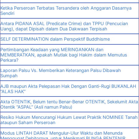
Ketika Perseroan Terbatas Tersandera oleh Anggaran Dasarnya
Sendiri
Antara PIDANA ASAL (Predicate Crime) dan TPPU (Pencucian
Uang), dapat Dipisah dalam Dua Dakwaan Terpisah
SELF DETERMINATION dalam Perspektif Buddhisme
Pertimbangan Keadaan yang MERINGANKAN dan
MEMBERATKAN, apakah Mutlak bagi Hakim dalam Memutus
Perkara?
Laporan Palsu Vs. Memberikan Keterangan Palsu Dibawah
Sumpah
AJB maupun Akta Pelepasan Hak Dengan Ganti-Rugi BUKANLAH
“ALAS HAK”
Akta OTENTIK, Belum tentu Benar-Benar OTENTIK, Sekelumit Akta
Otentik “ASPAL” (Asli namun Palsu)
Resiko Hukum Mencurangi Hukum Lewat Praktik NOMINEE Tanah
ataupun Saham Perseroan
Modus LINTAH DARAT Mengulur-Ulur Waktu dan Menunda
Menggugat Debitornya, untuk Menikmati BUNGA RENTENIR