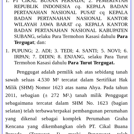
1. PT CIKAL BUANA PERSADA; 2. PEMERINTAH
REPUBLIK INDONESIA
cq
. KEPALA BADAN
PERTANAHAN NASIONAL PUSAT cq KEPALA
BADAN PERTANAHAN NASIONAL KANTOR
WILAYAH JAWA BARAT
cq
. KEPALA KANTOR
BADAN PERTANAHAN NASIONAL KABUPATEN
SUBANG, selaku Para Termohon Kasasi dahulu
Para
Tergugat
; dan:
1. PUPUNG; 2. ADI; 3. TEDI; 4. SANTI; 5. NOVI; 6.
IRPAN; 7. DIDIN; 8. ENJANG, selaku Para Turut
Termohon Kasasi dahulu
Para Turut Tergugat.
Penggugat adalah pemilik sah atas sebidang tanah
sawah seluas 4.530 M² tercatat dalam Sertifikat Hak
Milik (SHM) Nomor 1623 atas nama Ahya. Pada tahun
2011, sebagian (± 272 M².) tanah milik Penggugat
sebagaimana tercatat dalam SHM No. 1623 (bagian
selatan) telah terbawa/terpakai pembangunan perumahan
yang dikenal sebagai komplek Perumahan Graha
Kencana yang dikembangkan oleh PT. Cikal Buana