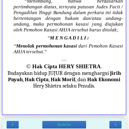
“Menimbang, bahwa berdasarkan
pertimbangan diatas, ternyata putusan Judex Facti /
Pengadilan Tinggi Bandung dalam perkara ini tidak
bertentangan dengan hukum dan/atau undang-
undang, maka permohonan kasasi yang diajukan
oleh Pemohon Kasasi AHJA tersebut harus ditolak;
“
M E N G A D I L I :
“
Menolak permohonan kasasi
dari Pemohon Kasasi
AHJA tersebut.”
…
©
Hak Cipta HERY SHIETRA
.
Budayakan hidup JUJUR dengan menghargai
Jirih
Payah
,
Hak Cipta
,
Hak Moril
, dan
Hak Ekonomi
Hery Shietra selaku Penulis.
‹
›
Beranda