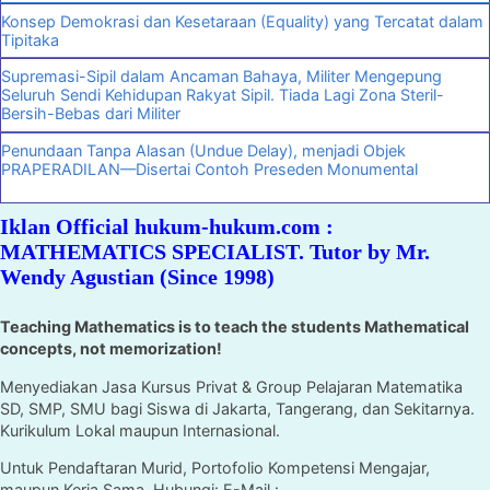
Konsep Demokrasi dan Kesetaraan (Equality) yang Tercatat dalam
Tipitaka
Supremasi-Sipil dalam Ancaman Bahaya, Militer Mengepung
Seluruh Sendi Kehidupan Rakyat Sipil. Tiada Lagi Zona Steril-
Bersih-Bebas dari Militer
Penundaan Tanpa Alasan (Undue Delay), menjadi Objek
PRAPERADILAN—Disertai Contoh Preseden Monumental
Iklan Official hukum-hukum.com :
MATHEMATICS SPECIALIST. Tutor by Mr.
Wendy Agustian (Since 1998)
Teaching Mathematics is to teach the students Mathematical
concepts, not memorization!
Menyediakan Jasa Kursus Privat & Group Pelajaran Matematika
SD, SMP, SMU bagi Siswa di Jakarta, Tangerang, dan Sekitarnya.
Kurikulum Lokal maupun Internasional.
Untuk Pendaftaran Murid, Portofolio Kompetensi Mengajar,
maupun Kerja Sama, Hubungi: E-Mail :