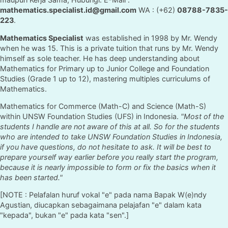
mathematics.specialist.id@gmail.com
WA : (+62)
08788-7835-
223
.
Mathematics Specialist
was established in 1998 by Mr. Wendy
when he was 15. This is a private tuition that runs by Mr. Wendy
himself as sole teacher. He has deep understanding about
Mathematics for Primary up to Junior College and Foundation
Studies (Grade 1 up to 12), mastering multiples curriculums of
Mathematics.
Mathematics for Commerce (Math-C) and Science (Math-S)
within UNSW Foundation Studies (UFS) in Indonesia.
"Most of the
students I handle are not aware of this at all. So for the students
who are intended to take UNSW Foundation Studies in Indonesia,
if you have questions, do not hesitate to ask. It will be best to
prepare yourself way earlier before you really start the program,
because it is nearly impossible to form or fix the basics when it
has been started."
[NOTE : Pelafalan huruf vokal "e" pada nama Bapak W(e)ndy
Agustian, diucapkan sebagaimana pelajafan "e" dalam kata
"kepada", bukan "e" pada kata "sen".]