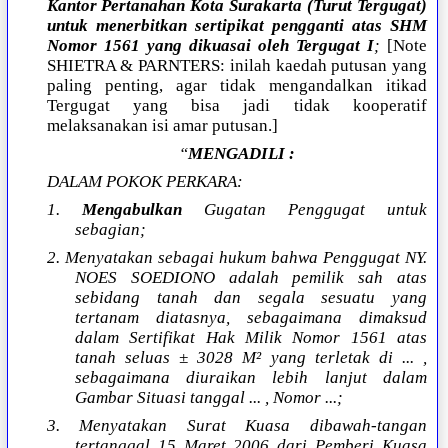
Kantor Pertanahan Kota Surakarta (Turut Tergugat)
untuk menerbitkan sertipikat pengganti atas SHM
Nomor 1561 yang dikuasai oleh Tergugat I
;
[Note
SHIETRA & PARNTERS: inilah kaedah putusan yang
paling penting, agar tidak mengandalkan itikad
Tergugat yang bisa jadi tidak kooperatif
melaksanakan isi amar putusan.]
“
MENGADILI :
DALAM POKOK PERKARA:
1.
Mengabulkan
Gugatan Penggugat untuk
sebagian;
2. Menyatakan sebagai hukum bahwa Penggugat NY.
NOES SOEDIONO adalah pemilik sah atas
sebidang tanah dan segala sesuatu yang
tertanam diatasnya, sebagaimana dimaksud
dalam Sertifikat Hak Milik Nomor 1561 atas
tanah seluas ± 3028 M² yang terletak di ... ,
sebagaimana diuraikan lebih lanjut dalam
Gambar Situasi tanggal ... , Nomor ...;
3. Menyatakan Surat Kuasa dibawah-tangan
tertanggal 15 Maret 2006 dari Pemberi Kuasa