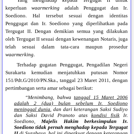
Yang menghadap kepada Tergugat II untuk
keperluan
waarmerking
adalah Penggugat dan Ir.
Soediono. Hal tersebut sesuai dengan identitas
Penggugat dan Ir. Soediono yang diperlihatkan pada
Tergugat II. Dengan demikian semua yang dilakukan
oleh Tergugat II sesuai dengan kewenangan Notaris, juga
telah sesuai dalam tata-cara maupun prosedur
waarmerking
.
Terhadap gugatan Penggugat, Pengadilan Negeri
Surakarta kemudian menjatuhkan putusan Nomor
151/Pdt.G/2010/PN.Ska., tanggal 23 Maret 2011, dengan
pertimbangan serta amar sebagai berikut:
“Menimbang, bahwa
tanggal 15 Maret 2006
adalah 2 (dua) bulan sebelum Ir. Soediono
meninggal dunia
, dan dari keterangan Saksi Sudiyo
dan Saksi David Pranoto atas
kondisi fisik
Ir.
Soediono,
Majelis Hakim berkesimpulan Ir.
Soediono tidak pernah menghadap kepada Tergugat
II
di Surabaya, hal ini diperkuat dengan keterangan