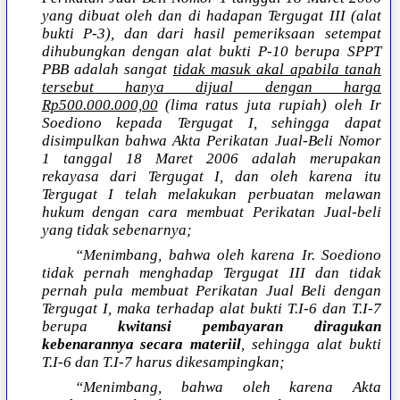
yang dibuat oleh dan di hadapan Tergugat III (alat
bukti P-3), dan dari hasil pemeriksaan setempat
dihubungkan dengan alat bukti P-10 berupa SPPT
PBB adalah sangat
tidak masuk akal apabila tanah
tersebut hanya dijual dengan harga
Rp500.000.000,00
(lima ratus juta rupiah) oleh Ir
Soediono kepada Tergugat I, sehingga dapat
disimpulkan bahwa Akta Perikatan Jual-Beli Nomor
1 tanggal 18 Maret 2006 adalah merupakan
rekayasa dari Tergugat I, dan oleh karena itu
Tergugat I telah melakukan perbuatan melawan
hukum dengan cara membuat Perikatan Jual-beli
yang tidak sebenarnya;
“Menimbang, bahwa oleh karena Ir. Soediono
tidak pernah menghadap Tergugat III dan tidak
pernah pula membuat Perikatan Jual Beli dengan
Tergugat I, maka terhadap alat bukti T.I-6 dan T.I-7
berupa
kwitansi pembayaran diragukan
kebenarannya secara materiil
, sehingga alat bukti
T.I-6 dan T.I-7 harus dikesampingkan;
“Menimbang, bahwa oleh karena Akta