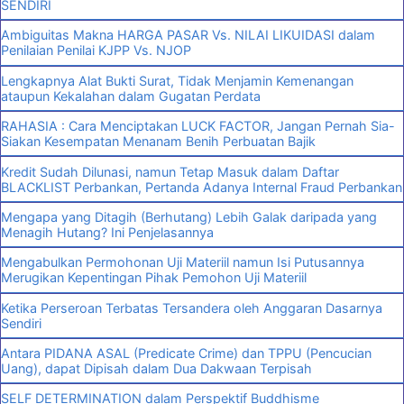
SENDIRI
Ambiguitas Makna HARGA PASAR Vs. NILAI LIKUIDASI dalam
Penilaian Penilai KJPP Vs. NJOP
Lengkapnya Alat Bukti Surat, Tidak Menjamin Kemenangan
ataupun Kekalahan dalam Gugatan Perdata
RAHASIA : Cara Menciptakan LUCK FACTOR, Jangan Pernah Sia-
Siakan Kesempatan Menanam Benih Perbuatan Bajik
Kredit Sudah Dilunasi, namun Tetap Masuk dalam Daftar
BLACKLIST Perbankan, Pertanda Adanya Internal Fraud Perbankan
Mengapa yang Ditagih (Berhutang) Lebih Galak daripada yang
Menagih Hutang? Ini Penjelasannya
Mengabulkan Permohonan Uji Materiil namun Isi Putusannya
Merugikan Kepentingan Pihak Pemohon Uji Materiil
Ketika Perseroan Terbatas Tersandera oleh Anggaran Dasarnya
Sendiri
Antara PIDANA ASAL (Predicate Crime) dan TPPU (Pencucian
Uang), dapat Dipisah dalam Dua Dakwaan Terpisah
SELF DETERMINATION dalam Perspektif Buddhisme