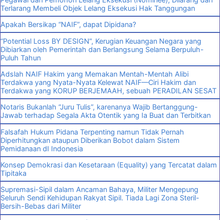
Terlarang Membeli Objek Lelang Eksekusi Hak Tanggungan
Apakah Bersikap “NAIF”, dapat Dipidana?
“Potential Loss BY DESIGN”, Kerugian Keuangan Negara yang
Dibiarkan oleh Pemerintah dan Berlangsung Selama Berpuluh-
Puluh Tahun
Adslah NAIF Hakim yang Memakan Mentah-Mentah Alibi
Terdakwa yang Nyata-Nyata Kelewat NAIF—Ciri Hakim dan
Terdakwa yang KORUP BERJEMAAH, sebuah PERADILAN SESAT
Notaris Bukanlah “Juru Tulis”, karenanya Wajib Bertanggung-
Jawab terhadap Segala Akta Otentik yang Ia Buat dan Terbitkan
Falsafah Hukum Pidana Terpenting namun Tidak Pernah
Diperhitungkan ataupun Diberikan Bobot dalam Sistem
Pemidanaan dI Indonesia
Konsep Demokrasi dan Kesetaraan (Equality) yang Tercatat dalam
Tipitaka
Supremasi-Sipil dalam Ancaman Bahaya, Militer Mengepung
Seluruh Sendi Kehidupan Rakyat Sipil. Tiada Lagi Zona Steril-
Bersih-Bebas dari Militer