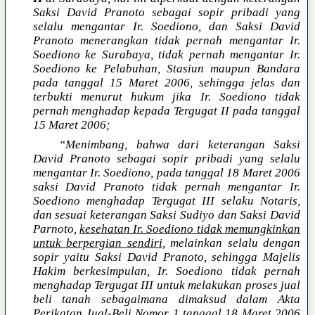
Saksi David Pranoto sebagai sopir pribadi yang
selalu mengantar Ir. Soediono, dan Saksi David
Pranoto menerangkan tidak pernah mengantar Ir.
Soediono ke Surabaya, tidak pernah mengantar Ir.
Soediono ke Pelabuhan, Stasiun maupun Bandara
pada tanggal 15 Maret 2006, sehingga jelas dan
terbukti menurut hukum jika Ir. Soediono tidak
pernah menghadap kepada Tergugat II pada tanggal
15 Maret 2006;
“Menimbang, bahwa dari keterangan Saksi
David Pranoto sebagai sopir pribadi yang selalu
mengantar Ir. Soediono, pada tanggal 18 Maret 2006
saksi David Pranoto tidak pernah mengantar Ir.
Soediono menghadap Tergugat III selaku Notaris,
dan sesuai keterangan Saksi Sudiyo dan Saksi David
Parnoto,
kesehatan Ir. Soediono tidak memungkinkan
untuk berpergian sendiri
, melainkan selalu dengan
sopir yaitu Saksi David Pranoto, sehingga Majelis
Hakim berkesimpulan, Ir. Soediono tidak pernah
menghadap Tergugat III untuk melakukan proses jual
beli tanah sebagaimana dimaksud dalam Akta
Perikatan Jual-Beli Nomor 1 tanggal 18 Maret 2006