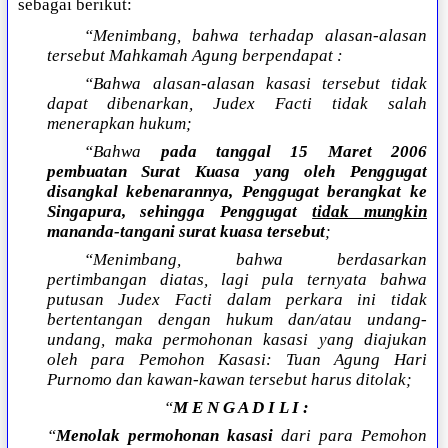
sebagai berikut:
“Menimbang, bahwa terhadap alasan-alasan
tersebut Mahkamah Agung berpendapat :
“Bahwa alasan-alasan kasasi tersebut tidak
dapat dibenarkan, Judex Facti tidak salah
menerapkan hukum;
“Bahwa
pada tanggal 15 Maret 2006
pembuatan Surat Kuasa yang oleh Penggugat
disangkal kebenarannya, Penggugat berangkat ke
Singapura, sehingga Penggugat
tidak mungkin
mananda-tangani surat kuasa tersebut
;
“Menimbang, bahwa berdasarkan
pertimbangan diatas, lagi pula ternyata bahwa
putusan Judex Facti dalam perkara ini tidak
bertentangan dengan hukum dan/atau undang-
undang, maka permohonan kasasi yang diajukan
oleh para Pemohon Kasasi: Tuan Agung Hari
Purnomo dan kawan-kawan tersebut harus ditolak;
“
M E N G A D I L I :
“
Menolak permohonan kasasi
dari para Pemohon