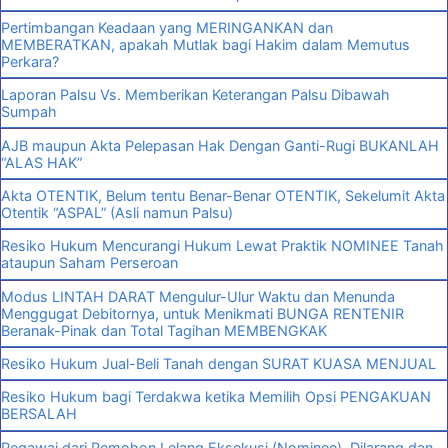
Pertimbangan Keadaan yang MERINGANKAN dan
MEMBERATKAN, apakah Mutlak bagi Hakim dalam Memutus
Perkara?
Laporan Palsu Vs. Memberikan Keterangan Palsu Dibawah
Sumpah
AJB maupun Akta Pelepasan Hak Dengan Ganti-Rugi BUKANLAH
“ALAS HAK”
Akta OTENTIK, Belum tentu Benar-Benar OTENTIK, Sekelumit Akta
Otentik “ASPAL” (Asli namun Palsu)
Resiko Hukum Mencurangi Hukum Lewat Praktik NOMINEE Tanah
ataupun Saham Perseroan
Modus LINTAH DARAT Mengulur-Ulur Waktu dan Menunda
Menggugat Debitornya, untuk Menikmati BUNGA RENTENIR
Beranak-Pinak dan Total Tagihan MEMBENGKAK
Resiko Hukum Jual-Beli Tanah dengan SURAT KUASA MENJUAL
Resiko Hukum bagi Terdakwa ketika Memilih Opsi PENGAKUAN
BERSALAH
Pegawai dari Pemohon Lelang Eksekusi (Nominee), Dilarang dan