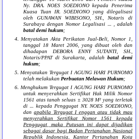
Ny. DRA. NOES SOEDIONO kepada Penerima
Kuasa Tuan IR. SOEDIONO yang dilegalisasi
oleh GUNAWAN WIBISONO, SH., Notaris di
Surabaya dengan Nomor Legalisasi ... , adalah
batal demi hukum
;
4. Menyatakan Akta Perikatan Jual-Beli, Nomor 1,
tanggal 18 Maret 2006, yang dibuat oleh dan
dihadapan DEBORA ENNY SUTANTI, SH.,
Notaris/PPAT di Surakarta, adalah
batal demi
hukum
;
5. Menyatakan Tergugat I AGUNG HARI PURNOMO
telah melakukan
Perbuatan Melawan Hukum
;
6. Menghukum Tergugat I AGUNG HARI PURNOMO
untuk menyerahkan Sertifikat Hak Milik Nomor
1561 atas tanah seluas ± 3028 M² yang terletak
di ... kepada Penggugat NY. NOES SOEDIONO,
dan
apabila Tergugat I enggan atau tidak mau
menyerahkan Sertifikat Nomor 1561 kepada
Penggugat, maka Putusan ini dapat dijadikan
sebagai dasar bagi Badan Pertanahan Nasional
Republik Indonesia, Kantor Pertanahan Kota