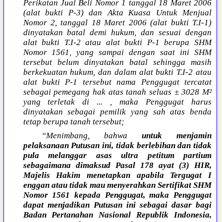
Perikatan Jual Beli Nomor 1 tanggal 18 Maret 2006
(alat bukti P-3) dan Akta Kuasa Untuk Menjual
Nomor 2, tanggal 18 Maret 2006 (alat bukti T.I-1)
dinyatakan batal demi hukum, dan sesuai dengan
alat bukti T.I-2 atau alat bukti P-1 berupa SHM
Nomor 1561, yang sampai dengan saat ini SHM
tersebut belum dinyatakan batal sehingga masih
berkekuatan hukum, dan dalam alat bukti T.I-2 atau
alat bukti P-1 tersebut nama Penggugat tercatat
sebagai pemegang hak atas tanah seluas ± 3028 M²
yang terletak di ... , maka Penggugat harus
dinyatakan sebagai pemilik yang sah atas benda
tetap berupa tanah tersebut;
“Menimbang, bahwa
untuk menjamin
pelaksanaan Putusan ini, tidak berlebihan dan tidak
pula melanggar asas ultra petitum partium
sebagaimana dimaksud Pasal 178 ayat (3) HIR,
Majelis Hakim menetapkan apabila Tergugat I
enggan atau tidak mau menyerahkan Sertifikat SHM
Nomor 1561 kepada Penggugat, maka Penggugat
dapat menjadikan Putusan ini sebagai dasar bagi
Badan Pertanahan Nasional Republik Indonesia,