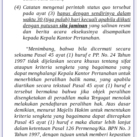
(4) Catatan mengenai perintah status quo tersebut
pada ayat (3)
hapus dengan sendirinya dalam
waktu 30 (tiga puluh) hari kecuali apabila diikuti
dengan putusan
sita jaminan
yang salinan resmi
dan berita acara eksekusinya disampaikan
kepada Kepala Kantor Pertanahan.
“Menimbang, bahwa bila dicermati secara
seksama Pasal 45 ayat (1) huruf e PP. No. 24 Tahun
1997 tidak dijelaskan secara khusus tentang sifat
ataupun kriteria sengketa yang bagaimana yang
dapat menghalangi Kepala Kantor Pertanahan untuk
menerbitkan peralihan balik nama, yang apabila
diartikan secara tekstual Pasal 45 ayat (1) huruf e
tersebut bermakna bahwa jika objek peralihan
disengketakan di peradilan maka Tergugat menolak
melakukan pendaftaran peralihan hak. Atas dasar
demikian, menurut Majelis Hakim untuk menentukan
kriteria sengketa yang bagaimana dapat diterapkan
Pasal 45 ayat (1) huruf e maka diatur lebih lanjut
dalam ketentuan Pasal 126 Permenag/Ka. BPN No. 3
Tahun 1997, dengan tujuan untuk memberi kepastian