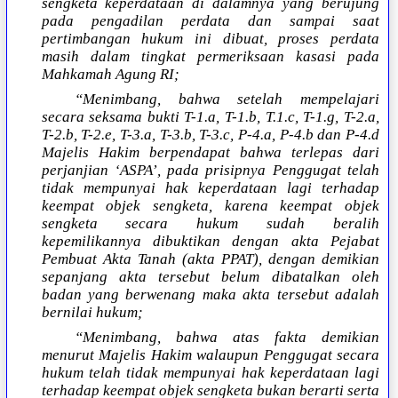
sengketa keperdataan di dalamnya yang berujung
pada pengadilan perdata dan sampai saat
pertimbangan hukum ini dibuat, proses perdata
masih dalam tingkat permeriksaan kasasi pada
Mahkamah Agung RI;
“Menimbang, bahwa setelah mempelajari
secara seksama bukti T-1.a, T-1.b, T.1.c, T-1.g, T-2.a,
T-2.b, T-2.e, T-3.a, T-3.b, T-3.c, P-4.a, P-4.b dan P-4.d
Majelis Hakim berpendapat bahwa terlepas dari
perjanjian ‘ASPA’, pada prisipnya Penggugat telah
tidak mempunyai hak keperdataan lagi terhadap
keempat objek sengketa, karena keempat objek
sengketa secara hukum sudah beralih
kepemilikannya dibuktikan dengan akta Pejabat
Pembuat Akta Tanah (akta PPAT), dengan demikian
sepanjang akta tersebut belum dibatalkan oleh
badan yang berwenang maka akta tersebut adalah
bernilai hukum;
“Menimbang, bahwa atas fakta demikian
menurut Majelis Hakim walaupun Penggugat secara
hukum telah tidak mempunyai hak keperdataan lagi
terhadap keempat objek sengketa bukan berarti serta