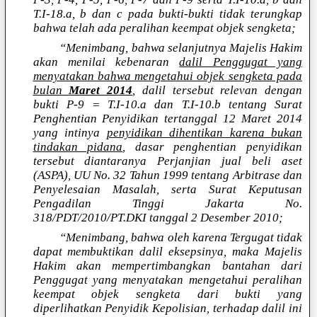
T.I-18.a, b dan c pada bukti-bukti tidak terungkap
bahwa telah ada peralihan keempat objek sengketa;
“Menimbang, bahwa selanjutnya Majelis Hakim
akan menilai kebenaran
dalil Penggugat yang
menyatakan bahwa mengetahui objek sengketa pada
bulan
Maret 2014
, dalil tersebut relevan dengan
bukti P-9 = T.I-10.a dan T.I-10.b tentang Surat
Penghentian Penyidikan tertanggal 12 Maret 2014
yang intinya
penyidikan dihentikan karena bukan
tindakan pidana
, dasar penghentian penyidikan
tersebut diantaranya Perjanjian jual beli aset
(ASPA), UU No. 32 Tahun 1999 tentang Arbitrase dan
Penyelesaian Masalah, serta Surat Keputusan
Pengadilan Tinggi Jakarta No.
318/PDT/2010/PT.DKI tanggal 2 Desember 2010;
“Menimbang, bahwa oleh karena Tergugat tidak
dapat membuktikan dalil eksepsinya, maka Majelis
Hakim akan mempertimbangkan bantahan dari
Penggugat yang menyatakan mengetahui peralihan
keempat objek sengketa dari bukti yang
diperlihatkan Penyidik Kepolisian, terhadap dalil ini