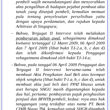
pembeli wajib menandatangani dan menyerahkan
akta pengalihan di hadapan pejabat pembuat akta
tanah yang ditunjuk pembeli, kemudian memuat
pula tentang penyelesaian perselisihan yaitu
dengan upaya perdamaian, dan rujukan kepada
Arbitrase di Singapura;
- Bahwa, Tergugat II Intervesi telah melakukan
pembayaran tahap awal
, sebagaimana dimaksud
kwitansi tertanggal 12 Maret 2009, 06 April 2009
dan 7 April 2009 (lihat bukti T.I-2.a, b, c dan d)
dan telah dikonfirmasi kepada Penggugat
sebagaimana dimaksud oleh bukti T.I-14.a;
- Bahwa, pada tanggal 06 April 2009 Penggugat dan
Tergugat II Intervensi bersama-sama telah
membuat Akta Pengikatan Jual Beli atas keempat
objek sengketa (lihat bukti T-1.a, b, c dan d), untuk
membuat akta jual beli dari PPAT khusus untuk
aset berupa SHGU masih digantungkan kepada
dua hal, pertama: pembayaran pajak penghasilan
penjual dan BPHTB pembeli, kedua: roya atas hak
tanggungan yang terdaftar atas nama PT. Bank
CIMB Niaga Tbk, kemudian untuk SHGB ditambah