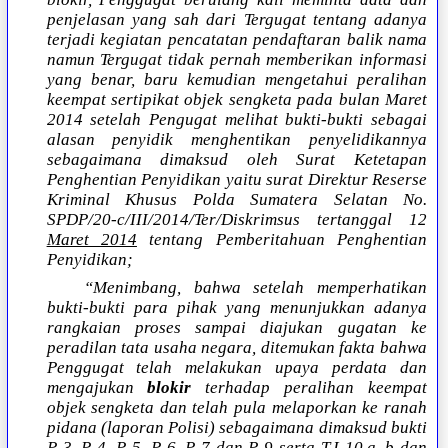
penjelasan yang sah dari Tergugat tentang adanya
terjadi kegiatan pencatatan pendaftaran balik nama
namun Tergugat tidak pernah memberikan informasi
yang benar, baru kemudian mengetahui peralihan
keempat sertipikat objek sengketa pada bulan Maret
2014 setelah Pengugat melihat bukti-bukti sebagai
alasan penyidik menghentikan penyelidikannya
sebagaimana dimaksud oleh Surat Ketetapan
Penghentian Penyidikan yaitu surat Direktur Reserse
Kriminal Khusus Polda Sumatera Selatan No.
SPDP/20-c/III/2014/Ter/Diskrimsus tertanggal 12
Maret 2014
tentang Pemberitahuan Penghentian
Penyidikan;
“Menimbang, bahwa setelah memperhatikan
bukti-bukti para pihak yang menunjukkan adanya
rangkaian proses sampai diajukan gugatan ke
peradilan tata usaha negara, ditemukan fakta bahwa
Penggugat telah melakukan upaya perdata dan
mengajukan
blokir
terhadap peralihan keempat
objek sengketa dan telah pula melaporkan ke ranah
pidana (laporan Polisi) sebagaimana dimaksud bukti
P-3, P-4, P-5, P-6, P-7 dan P-9 serta T.I-10.a, b dan