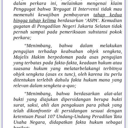
dalam perkara ini, melainkan mengenai klaim
Penggugat bahwa Tergugat II Intervensi tidak mau
memenuhi kewajiban pembayaran
tahap kedua
hingga tahap kelima
berdasarkan ‘ASPA’. Kemudian
gugatan di Pengadilan Negeri Jakarta Selatan tidak
pernah sampai pada pemeriksaan substansi pokok
perkara;
“Menimbang, bahwa dalam melakukan
pengujian terhadap keabsahan objek sengketa,
Majelis Hakim berpedoman pada asas pengujian
yang terbatas pada fakta-fakta, keadaan hukum atau
suasana hukum yang melatarbelakangi terbitnya
objek sengketa (asas ex tunc), oleh karena itu perlu
ditentukan terlebih dahulu fakta hukum mana yang
relevan dalam sengketa a-quo;
“Menimbang, bahwa berdasarkan alat-alat
bukti yang diajukan dipersidangan berupa bukti
surat, saksi, ahli dan pengakuan para pihak yang
telah dikonfrontir di persidangan sesuai dengan
ketentuan Pasal 107 Undang-Undang Peradilan Tata
Usaha Negara, didapatkan fakta hukum sebagai
berikut: