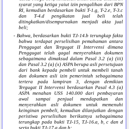
syarat yang ketiga yaiut izin pengalihan dari BPN
RI, kemudian berdasarkan bukti T-1.g, T-2.e, T-3.c
dan T-4.d pengikatan jual beli telah
ditingkatkan/disempurnakan menjadi akta jual
beli;
- Bahwa, berdasarkan bukti T.I-14.b terungkap fakta
bahwa terdapat perselisihan pemahaman antara
Penggugat dan Tergugat II Intervensi dimana
Penggugat telah gagal menyerahkan dokumen
sebagaimana dimaksud dalam Pasal 3.2 (a) (iii)
dan Pasal 3.2 (a) (x) ASPA berupa asli persetujuan
dari bank kepada pembeli untuk membeli tanah
dan dokumen asli izin pemerintah sebagaimana
tertera pada lampiran 3, dengan demikian
Tergugat II Intervensi berdasarkan Pasal 4.3 (a)
ASPA menahan USS 140.000 dari pembayaran
awal sampai penjual mendapatkan dan
menyerahkan asli dokumen untuk memenuhi
keinginan pembeli, kemudian dilanjutkan dengan
peristiwa perselisihan berikutnya sebagaimana
terungkap pada bukti T.I-15, T.I-16.a, b, c dan d
serta bukti T.I-17.a dan b;