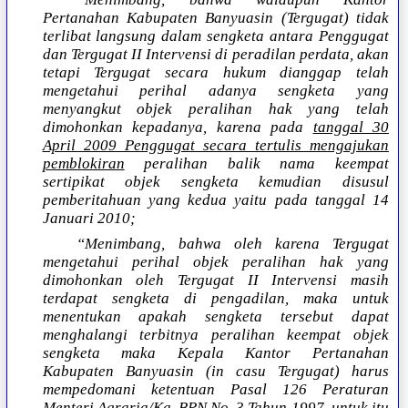
Pertanahan Kabupaten Banyuasin (Tergugat) tidak
terlibat langsung dalam sengketa antara Penggugat
dan Tergugat II Intervensi di peradilan perdata, akan
tetapi Tergugat secara hukum dianggap telah
mengetahui perihal adanya sengketa yang
menyangkut objek peralihan hak yang telah
dimohonkan kepadanya, karena pada
tanggal 30
April 2009 Penggugat secara tertulis mengajukan
pemblokiran
peralihan balik nama keempat
sertipikat objek sengketa kemudian disusul
pemberitahuan yang kedua yaitu pada tanggal 14
Januari 2010;
“Menimbang, bahwa oleh karena Tergugat
mengetahui perihal objek peralihan hak yang
dimohonkan oleh Tergugat II Intervensi masih
terdapat sengketa di pengadilan, maka untuk
menentukan apakah sengketa tersebut dapat
menghalangi terbitnya peralihan keempat objek
sengketa maka Kepala Kantor Pertanahan
Kabupaten Banyuasin (in casu Tergugat) harus
mempedomani ketentuan Pasal 126 Peraturan
Menteri Agraria/Ka. BPN No. 3 Tahun 1997, untuk itu