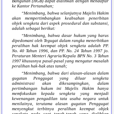
Bangunan (HGB) dapat dialihkan dengan mendaftar
ke Kantor Pertanahan;
“Menimbang, bahwa selanjutnya Majelis Hakim
akan mempertimbangkan keabsahan penerbitan
objek sengketa dari aspek prosedural dan substansi,
adalah sebagai berikut:
“Menimbang, bahwa dasar hukum yang harus
dipedomani oleh Tegugat dalam rangka menerbitkan
peralihan hak keempat objek sengketa adalah PP.
No. 40 Tahun 1996, dan PP. No. 24 Tahun 1997 jo.
Peraturan Menteri Agraria/Kepala BPN No. 3 Tahun
1997 khususnya pasal-pasal yang mengatur masalah
peralihan hak-hak atas tanah;
“Menimbang, bahwa dari alasan-alasan dalam
gugatan Penggugat yang diluar sengketa
administrasi akan dikesampingkan, dalam
pertimbangan hukum ini Majelis Hakim hanya
memfokuskan kepada sengketa yang menjadi
kewenangan pengadilan tata usaha negara untuk
menilainya, terutama alasan gugatan Penggugat
menyengkut terbitnya peralihan keempat objek
sengketa pada saat tanah-tanah yang dialihkan