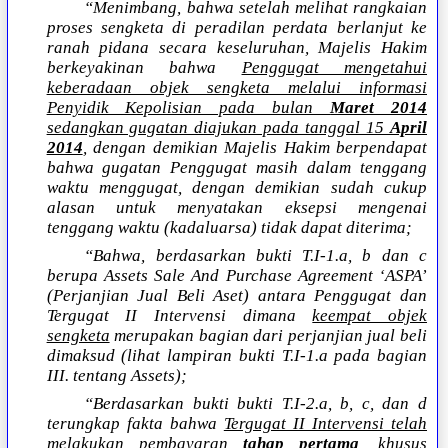
“Menimbang, bahwa setelah melihat rangkaian
proses sengketa di peradilan perdata berlanjut ke
ranah pidana secara keseluruhan, Majelis Hakim
berkeyakinan bahwa
Penggugat mengetahui
keberadaan objek sengketa melalui informasi
Penyidik Kepolisian pada bulan
Maret 2014
sedangkan gugatan diajukan pada tanggal 15
April
2014
, dengan demikian Majelis Hakim berpendapat
bahwa gugatan Penggugat masih dalam tenggang
waktu menggugat, dengan demikian sudah cukup
alasan untuk menyatakan eksepsi mengenai
tenggang waktu (kadaluarsa) tidak dapat diterima;
“Bahwa, berdasarkan bukti T.I-1.a, b dan c
berupa Assets Sale And Purchase Agreement ‘ASPA’
(Perjanjian Jual Beli Aset) antara Penggugat dan
Tergugat II Intervensi dimana
keempat objek
sengketa
merupakan bagian dari perjanjian jual beli
dimaksud (lihat lampiran bukti T.I-1.a pada bagian
III. tentang Assets);
“Berdasarkan bukti bukti T.I-2.a, b, c, dan d
terungkap fakta bahwa
Tergugat II Intervensi telah
melakukan pembayaran
tahap pertama
, khusus