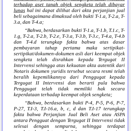
terhadap aset tanah objek sengketa telah dibayar
lunas
hal ini dapat dilihat dari akta perjanjian jual
beli sebagaimana dimaksud oleh bukti T-1.a, T-2.a, T-
3.a, dan T-4.a;
“Bahwa, berdasarkan bukti T-1.a, T-1.b, T.1.c, T-
1.g, T-2.a, T-2.b, T-2.e, T-3.a, T-3.b, T-3.c, T-4.a, T-4.b
dan T-4.d terungkap fakta bahwa atas dasar
pembayaran tahap pertama maka sertipikat-
sertipikat/dokumen-dokumen asli dari keempat objek
sengketa telah disrahkan kepada Tergugat II
Intervensi sehingga atas kekuatan akta autentik dari
Notaris dokumen yuridis tersebut secara resmi telah
beralih kepemilikannya dari Penggugat kepada
Tergugat II Intervensi dan berarti pula bahwa
Penggugat telah tidak memiliki hak secara
keperdataan terhadap keempat objek sengketa;
“Bahwa, berdasarkan bukti P-4, P-5, P-6, P-7,
P-27, T.I-3, T.I-16.a, b, c, d dan T.I-17 terungkap
fakta bahwa Perjanjian Jual Beli Aset atau ASPA
antara Pengguat dengan Tergugat II Intervensi tidak
selesai dengan sempurna, sehingga terdapat