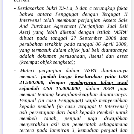
- Berdasarkan bukti T.I-1.a, b dan c terungkap fakta
bahwa antara Penggugat dengan Tergugat II
Intervensi telah membuat perjanjian Assets Sale
And Purchase Agreement (Perjanjian Jual Beli
Aset) yang lebih dikenal dengan istilah ‘ASPA’
dibuat pada tanggal 27 September 2008 dan
perubahan terakhir pada tanggal 06 April 2009,
yang termasuk dalam objek jual beli diantaranya
adalah dokumen perusahaan, lisensi dan asset
(keempat objek sengketa);
- Materi perjanjian dalam ‘ASPA’ diantaranya
memuat:
jumlah harga keseluruhan yaitu USS
21.500.000, dengan
pembayaran tahap awal
sejumlah USS 15.000.000
; dalam ASPA juga
memuat tentang kewajiban-keajiban diantaranya:
Penjual (in casu Penggugat) wajib menyerahkan
kepada pembeli (in casu Tergugat II Intervensi)
asli persetujuan dari bank kepada Pembeli untuk
membeli tanah, penjual juga diwajibkan
menyerahkan asli izin pemerintah sebagaimana
tertera pada lampiran 3, kemudian penjual dan