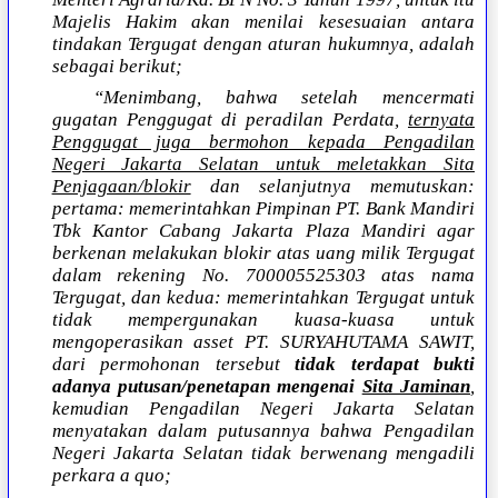
Majelis Hakim akan menilai kesesuaian antara
tindakan Tergugat dengan aturan hukumnya, adalah
sebagai berikut;
“Menimbang, bahwa setelah mencermati
gugatan Penggugat di peradilan Perdata,
ternyata
Penggugat juga bermohon kepada Pengadilan
Negeri Jakarta Selatan untuk meletakkan Sita
Penjagaan/blokir
dan selanjutnya memutuskan:
pertama: memerintahkan Pimpinan PT. Bank Mandiri
Tbk Kantor Cabang Jakarta Plaza Mandiri agar
berkenan melakukan blokir atas uang milik Tergugat
dalam rekening No. 700005525303 atas nama
Tergugat, dan kedua: memerintahkan Tergugat untuk
tidak mempergunakan kuasa-kuasa untuk
mengoperasikan asset PT. SURYAHUTAMA SAWIT,
dari permohonan tersebut
tidak terdapat bukti
adanya putusan/penetapan mengenai
Sita Jaminan
,
kemudian Pengadilan Negeri Jakarta Selatan
menyatakan dalam putusannya bahwa Pengadilan
Negeri Jakarta Selatan tidak berwenang mengadili
perkara a quo;