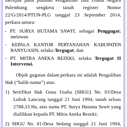
merujuk pada putusan Pengadilan Tata Usaha Negara
Palembang sengketa tanah register Nomor
22/G/2014/PTUN-PLG tanggal 23 September 2014,
perkara antara:
- PT. SURYA HUTAMA SAWIT, sebagai
Penggugat
;
melawan
- KEPALA KANTOR PERTANAHAN KABUPATEN
BANYUASIN, selaku
Tergugat
; dan
- PT. MITRA ANEKA REZEKI, selaku
Tergugat II
Intervensi.
Objek gugatan dalam perkara ini adalah Pengalihan
Hak (“balik-nama”) atas:
1) Sertifikat Hak Guna Usaha (SHGU) No. 03/Desa
Lubuk Lancang tanggal 21 Juni 1994, tanah seluas
2788,33 Ha, atas nama PT. Surya Hutama Sawit yang
dialihkan kepada PT. Mitra Aneka Rezeki;
2) SHGU No. 01/Desa Sedang tanggal 21 Juni 1994,