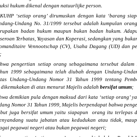
uksi hukum dikenal dengan natuurlijke person.
UHP ‘setiap orang’ dirumuskan dengan kata ‘barang siap
ndang-Undang No. 31/1999 tersebut adalah kumpulan orang
 merupakan badan hukum maupun bukan badan hukum. Adap
rseroan Terbatas, Yayasan dan Koperasi, sedangkan yang buka
Comanditaire Vennootschap (CV), Usaha Dagang (UD) dan pe
;
hwa pengertian setiap orang sebagaimana tersebut dalam 
hun 1999 sebagaimana telah diubah dengan Undang-Unda
Atas Undang-Undang Nomor 31 Tahun 1999 tentang Pembe
 dikemukakan di atas menurut Majelis adalah
bersifat umum
;
wa demikian pula dengan maksud dari kata ‘setiap orang’ y
dang Nomor 31 Tahun 1999, Majelis berpendapat bahwa penger
sebut juga bersifat umum yaitu siapapun orang itu terlepas 
menyandang suatu jabatan atau kedudukan atau tidak, mau
bagai pegawai negeri atau bukan pegawai negeri;