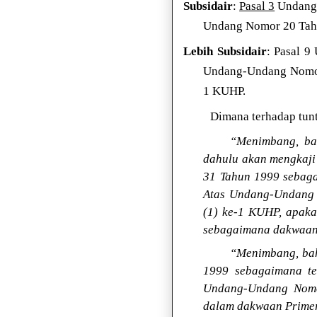
Subsidair
:
Pasal 3
Undang-
Undang Nomor 20 Tahu
Lebih Subsidair
: Pasal 
Undang-Undang Nomor
1 KUHP.
Dimana terhadap tunt
“Menimbang, bah
dahulu akan mengkaji
31 Tahun 1999 sebag
Atas Undang-Undang N
(1) ke-1 KUHP, apak
sebagaimana dakwaan
“Menimbang, bah
1999 sebagaimana t
Undang-Undang Nomo
dalam dakwaan Primer