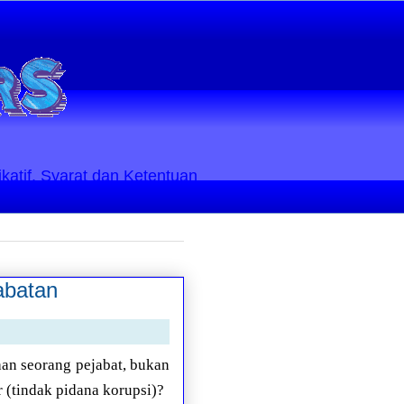
ikatif. Syarat dan Ketentuan
abatan
aan seorang pejabat, bukan
r (tindak pidana korupsi)?