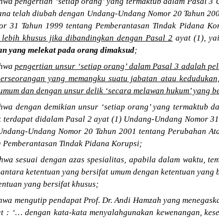
wa pengertian ‘setiap orang’ yang termaktub dalam Pasal 
ana telah diubah dengan Undang-Undang Nomor 20 Tahun 200
 31 Tahun 1999 tentang Pemberantasan Tindak Pidana Kor
 lebih khusus jika dibandingkan dengan Pasal 2
ayat (1), ya
an yang melekat pada orang dimaksud
;
ahwa
pengertian unsur ‘setiap orang’ dalam Pasal 3 adalah pe
 perseorangan yang memangku suatu jabatan atau kedudukan
t umum dan dengan unsur delik ‘secara melawan hukum’ yang be
wa dengan demikian unsur ‘setiap orang’ yang termaktub dal
k terdapat didalam Pasal 2 ayat (1) Undang-Undang Nomor 3
 Undang-Undang Nomor 20 Tahun 2001 tentang Perubahan A
g Pemberantasan Tindak Pidana Korupsi;
wa sesuai dengan azas spesialitas, apabila dalam waktu, t
antara ketentuan yang bersifat umum dengan ketentuan yang b
entuan yang bersifat khusus;
wa mengutip pendapat Prof. Dr. Andi Hamzah yang menegaska
ut : ‘… dengan kata-kata menyalahgunakan kewenangan, kes