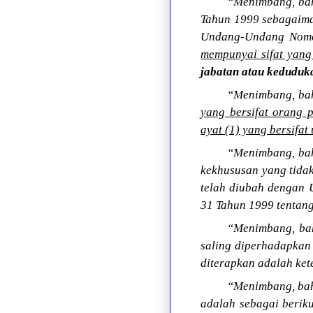
“Menimbang, bah
Tahun 1999 sebagaim
Undang-Undang Nomor
mempunyai sifat yang
jabatan atau keduduk
“Menimbang, b
yang bersifat orang
ayat (1) yang bersifa
“Menimbang, bah
kekhususan yang tida
telah diubah dengan
31 Tahun 1999 tentan
“Menimbang, bah
saling diperhadapkan 
diterapkan adalah ket
“Menimbang, bah
adalah sebagai berik