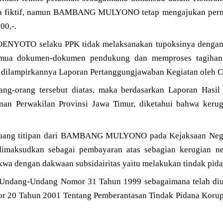
erta fiktif, namun BAMBANG MULYONO tetap mengajukan per
00,-.
ENYOTO selaku PPK tidak melaksanakan tupoksinya dengan 
semua dokumen-dokumen pendukung dan memproses tagi
dilampirkannya Laporan Pertanggungjawaban Kegiatan oleh C
ang-orang tersebut diatas, maka berdasarkan Laporan Hasi
n Perwakilan Provinsi Jawa Timur, diketahui bahwa keru
t uang titipan dari BAMBANG MULYONO pada Kejaksaan Nege
dimaksudkan sebagai pembayaran atas sebagian kerugian n
kwa dengan dakwaan subsidairitas yaitu melakukan tindak pida
Undang-Undang Nomor 31 Tahun 1999 sebagaimana telah diu
 20 Tahun 2001 Tentang Pemberantasan Tindak Pidana Koru