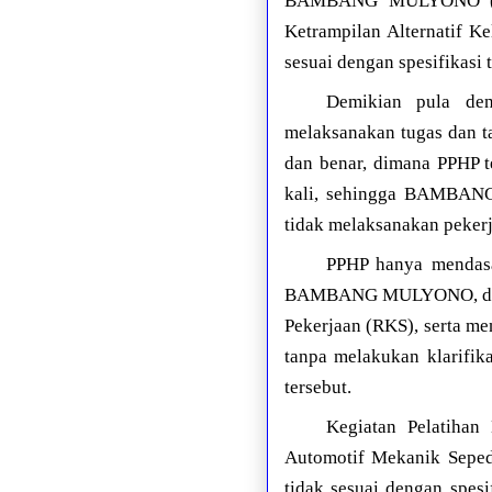
BAMBANG MULYONO (Dire
Ketrampilan Alternatif K
sesuai dengan spesifikasi
Demikian pula 
melaksanakan tugas dan t
dan benar, dimana PPHP 
kali, sehingga BAMBANG
tidak melaksanakan pekerj
PPHP hanya mendasar
BAMBANG MULYONO, dan la
Pekerjaan (RKS), serta m
tanpa melakukan klarifik
tersebut.
Kegiatan Pelatihan
Automotif Mekanik Seped
tidak sesuai dengan spes