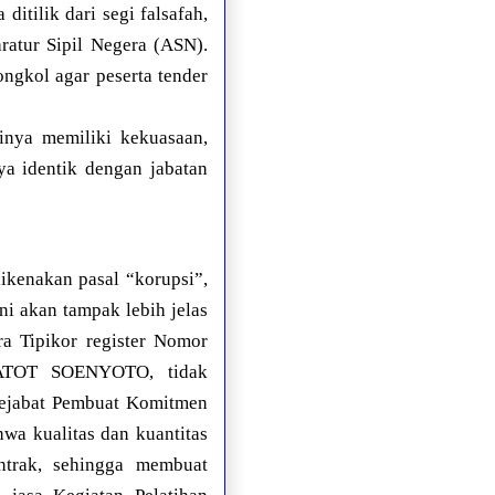
ditilik dari segi falsafah,
ratur Sipil Negera (ASN).
ongkol agar peserta tender
tinya memiliki kekuasaan,
ya identik dengan jabatan
ikenakan pasal “korupsi”,
i akan tampak lebih jelas
a Tipikor register Nomor
 GATOT SOENYOTO, tidak
Pejabat Pembuat Komitmen
a kualitas dan kuantitas
ontrak, sehingga membuat