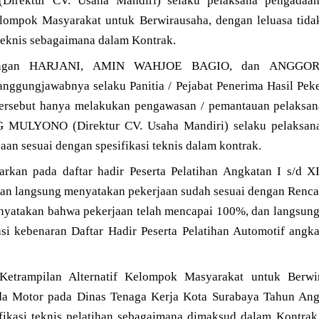
ktur CV. Usaha Mandiri) selaku pelaksana pengadaan j
elompok Masyarakat untuk Berwirausaha, dengan leluasa tid
 teknis sebagaimana dalam Kontrak.
dengan HARJANI, AMIN WAHJOE BAGIO, dan ANGGOR
anggungjawabnya selaku Panitia / Pejabat Penerima Hasil Pek
tersebut hanya melakukan pengawasan / pemantauan pelaksan
 MULYONO (Direktur CV. Usaha Mandiri) selaku pelaksana 
aan sesuai dengan spesifikasi teknis dalam kontrak.
kan pada daftar hadir Peserta Pelatihan Angkatan I s/d X
ngsung menyatakan pekerjaan sudah sesuai dengan Rencana
enyatakan bahwa pekerjaan telah mencapai 100%, dan langsung
asi kebenaran Daftar Hadir Peserta Pelatihan Automotif angk
 Ketrampilan Alternatif Kelompok Masyarakat untuk Berwi
a Motor pada Dinas Tenaga Kerja Kota Surabaya Tahun Ang
ifikasi teknis pelatihan sebagaimana dimaksud dalam Kontra