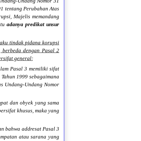
3 Undang-Undang Nomor 31
1 tentang Perubahan Atas
upsi, Majelis memandang
itu
adanya predikat unsur
laku tindak pidana korupsi
, berbeda dengan Pasal 2
rsifat general
;
am Pasal 3 memiliki sifat
1 Tahun 1999 sebagaimana
tas Undang-Undang Nomor
empat dan obyek yang sama
ersifat khusus, maka yang
n bahwa addresat Pasal 3
empatan atau sarana yang