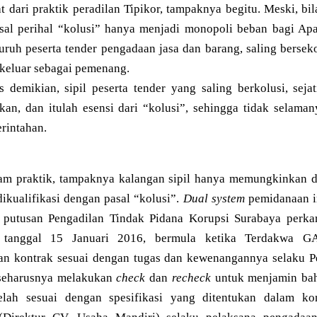
 dari praktik peradilan Tipikor, tampaknya begitu. Meski, bila 
sal perihal “kolusi” hanya menjadi monopoli beban bagi Apa
uruh peserta tender pengadaan jasa dan barang, saling bersek
 keluar sebagai pemenang.
 demikian, sipil peserta tender yang saling berkolusi, seja
an, dan itulah esensi dari “kolusi”, sehingga tidak selaman
rintahan.
am praktik, tampaknya kalangan sipil hanya memungkinkan d
ikualifikasi dengan pasal “kolusi”.
Dual system
pemidanaan in
 putusan Pengadilan Tindak Pidana Korupsi Surabaya perkar
by tanggal 15 Januari 2016, bermula ketika Terdakwa
an kontrak sesuai dengan tugas dan kewenangannya selaku 
 seharusnya melakukan
check
dan
recheck
untuk menjamin bahw
elah sesuai dengan spesifikasi yang ditentukan dalam k