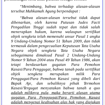
“Menimbang, bahwa terhadap alasan-alasan
tersebut Mahkamah Agung berpendapat :
“Bahwa alasan-alasan tersebut tidak dapat
dibenarkan, oleh karena Putusan Judex Facti
Pengadilan Tinggi sudah tepat dan tidak salah
menerapkan hukum, karena walaupun sertifikat
objek sengketa telah memenuhi unsur Pasal 1 angka
9 Undang-Undang Nomor 51 Tahun 2009, dan tidak
termasuk dalam pengecualian Keputusan Tata Usaha
Negara objek sengketa Tata Usaha Negara
sebagaimana dimaksud Pasal 2 Undang-Undang
Nomor 9 Tahun 2004 atau Pasal 49 Tahun 1986, akan
tetapi berdasarkan gugatan Para Pemohon
Kasasi/Para Penggugat, bahwa tanah pada sertifikat
objek sengketa merupakan milik Para
Penggugat/Para Pemohon Kasasi yang dibeli dari
Bapak Aje, dan sebaliknya pihak Termohon
Kasasi/Tergugat menyatakan bahwa tanah a quo
adalah miliknya pula, maka berarti alasan utama
gugatan Para Penggugat/Para Pemohon Kasasi
adalah mengenai keabsahan alas hak yang diajukan