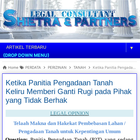
▼
(DROP DOWN MENU)
Home
PERDATA
PERIZINAN
TANAH
Ketika Panitia Pengadaan Tanah Keliru Memberi Ganti Rugi pada Pihak yang Tidak Berhak
Ketika Panitia Pengadaan Tanah
Keliru Memberi Ganti Rugi pada Pihak
yang Tidak Berhak
LEGAL OPINION
Telaah Makna dan Hakekat Pembebasan Lahan /
Pengadaan Tanah untuk Kepentingan Umum
Question:
Panitia Pengadaan Tanah (P2T) yang sedang