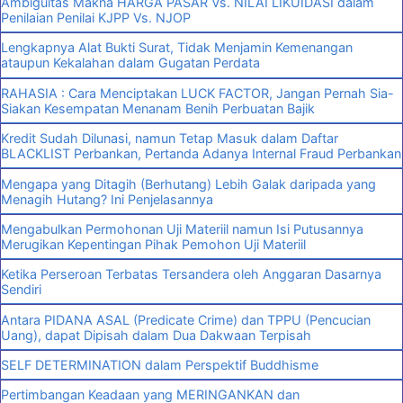
Ambiguitas Makna HARGA PASAR Vs. NILAI LIKUIDASI dalam
Penilaian Penilai KJPP Vs. NJOP
Lengkapnya Alat Bukti Surat, Tidak Menjamin Kemenangan
ataupun Kekalahan dalam Gugatan Perdata
RAHASIA : Cara Menciptakan LUCK FACTOR, Jangan Pernah Sia-
Siakan Kesempatan Menanam Benih Perbuatan Bajik
Kredit Sudah Dilunasi, namun Tetap Masuk dalam Daftar
BLACKLIST Perbankan, Pertanda Adanya Internal Fraud Perbankan
Mengapa yang Ditagih (Berhutang) Lebih Galak daripada yang
Menagih Hutang? Ini Penjelasannya
Mengabulkan Permohonan Uji Materiil namun Isi Putusannya
Merugikan Kepentingan Pihak Pemohon Uji Materiil
Ketika Perseroan Terbatas Tersandera oleh Anggaran Dasarnya
Sendiri
Antara PIDANA ASAL (Predicate Crime) dan TPPU (Pencucian
Uang), dapat Dipisah dalam Dua Dakwaan Terpisah
SELF DETERMINATION dalam Perspektif Buddhisme
Pertimbangan Keadaan yang MERINGANKAN dan