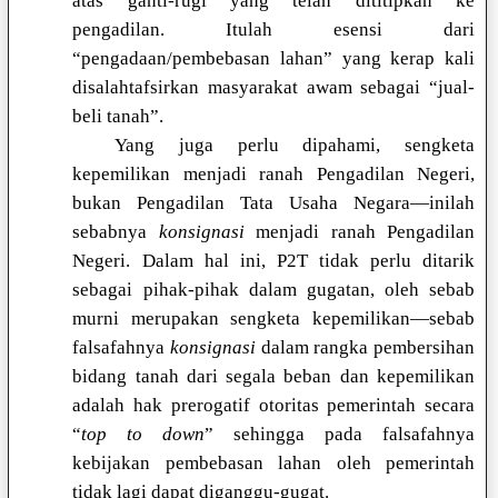
atas ganti-rugi yang telah dititipkan ke
pengadilan. Itulah esensi dari
“pengadaan/pembebasan lahan” yang kerap kali
disalahtafsirkan masyarakat awam sebagai “jual-
beli tanah”.
Yang juga perlu dipahami, sengketa
kepemilikan menjadi ranah Pengadilan Negeri,
bukan Pengadilan Tata Usaha Negara—inilah
sebabnya
konsignasi
menjadi ranah Pengadilan
Negeri. Dalam hal ini, P2T tidak perlu ditarik
sebagai pihak-pihak dalam gugatan, oleh sebab
murni merupakan sengketa kepemilikan—sebab
falsafahnya
konsignasi
dalam rangka pembersihan
bidang tanah dari segala beban dan kepemilikan
adalah hak prerogatif otoritas pemerintah secara
“
top to down
” sehingga pada falsafahnya
kebijakan pembebasan lahan oleh pemerintah
tidak lagi dapat diganggu-gugat.