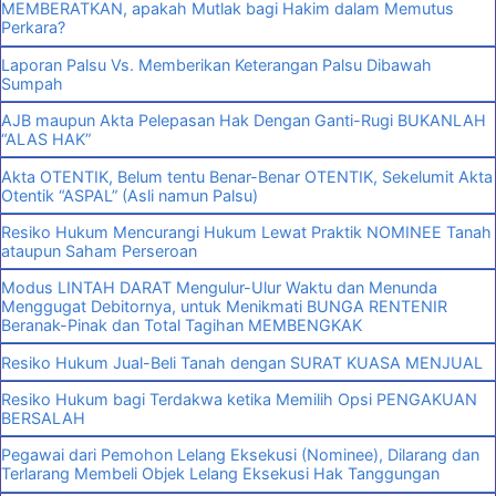
MEMBERATKAN, apakah Mutlak bagi Hakim dalam Memutus
Perkara?
Laporan Palsu Vs. Memberikan Keterangan Palsu Dibawah
Sumpah
AJB maupun Akta Pelepasan Hak Dengan Ganti-Rugi BUKANLAH
“ALAS HAK”
Akta OTENTIK, Belum tentu Benar-Benar OTENTIK, Sekelumit Akta
Otentik “ASPAL” (Asli namun Palsu)
Resiko Hukum Mencurangi Hukum Lewat Praktik NOMINEE Tanah
ataupun Saham Perseroan
Modus LINTAH DARAT Mengulur-Ulur Waktu dan Menunda
Menggugat Debitornya, untuk Menikmati BUNGA RENTENIR
Beranak-Pinak dan Total Tagihan MEMBENGKAK
Resiko Hukum Jual-Beli Tanah dengan SURAT KUASA MENJUAL
Resiko Hukum bagi Terdakwa ketika Memilih Opsi PENGAKUAN
BERSALAH
Pegawai dari Pemohon Lelang Eksekusi (Nominee), Dilarang dan
Terlarang Membeli Objek Lelang Eksekusi Hak Tanggungan