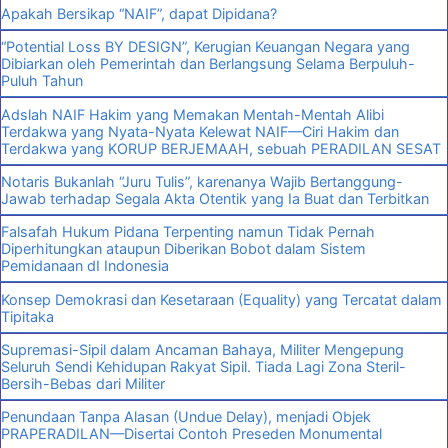
Apakah Bersikap “NAIF”, dapat Dipidana?
“Potential Loss BY DESIGN”, Kerugian Keuangan Negara yang
Dibiarkan oleh Pemerintah dan Berlangsung Selama Berpuluh-
Puluh Tahun
Adslah NAIF Hakim yang Memakan Mentah-Mentah Alibi
Terdakwa yang Nyata-Nyata Kelewat NAIF—Ciri Hakim dan
Terdakwa yang KORUP BERJEMAAH, sebuah PERADILAN SESAT
Notaris Bukanlah “Juru Tulis”, karenanya Wajib Bertanggung-
Jawab terhadap Segala Akta Otentik yang Ia Buat dan Terbitkan
Falsafah Hukum Pidana Terpenting namun Tidak Pernah
Diperhitungkan ataupun Diberikan Bobot dalam Sistem
Pemidanaan dI Indonesia
Konsep Demokrasi dan Kesetaraan (Equality) yang Tercatat dalam
Tipitaka
Supremasi-Sipil dalam Ancaman Bahaya, Militer Mengepung
Seluruh Sendi Kehidupan Rakyat Sipil. Tiada Lagi Zona Steril-
Bersih-Bebas dari Militer
Penundaan Tanpa Alasan (Undue Delay), menjadi Objek
PRAPERADILAN—Disertai Contoh Preseden Monumental