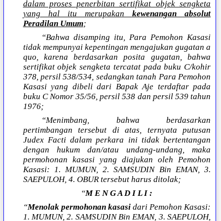
dalam proses penerbitan sertifikat objek sengketa
yang hal itu merupakan
kewenangan absolut
Peradilan Umum
;
“Bahwa disamping itu, Para Pemohon Kasasi
tidak mempunyai kepentingan mengajukan gugatan a
quo, karena berdasarkan posita gugatan, bahwa
sertifikat objek sengketa tercatat pada buku C/kohir
378, persil 538/534, sedangkan tanah Para Pemohon
Kasasi yang dibeli dari Bapak Aje terdaftar pada
buku C Nomor 35/56, persil 538 dan persil 539 tahun
1976;
“Menimbang, bahwa berdasarkan
pertimbangan tersebut di atas, ternyata putusan
Judex Facti dalam perkara ini tidak bertentangan
dengan hukum dan/atau undang-undang, maka
permohonan kasasi yang diajukan oleh Pemohon
Kasasi: 1. MUMUN, 2. SAMSUDIN Bin EMAN, 3.
SAEPULOH, 4. OBUR tersebut harus ditolak;
“
M E N G A D I L I :
“
Menolak permohonan kasasi
dari Pemohon Kasasi:
1. MUMUN, 2. SAMSUDIN Bin EMAN, 3. SAEPULOH,