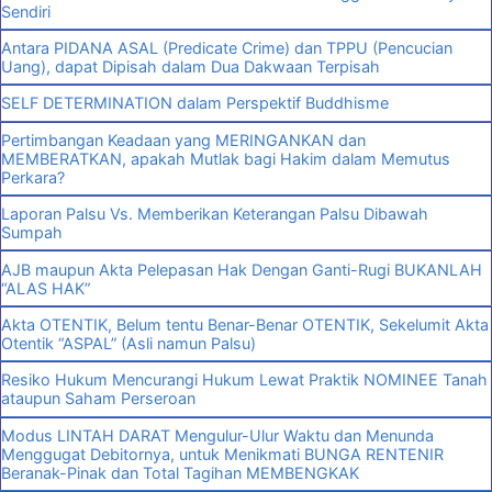
Sendiri
Antara PIDANA ASAL (Predicate Crime) dan TPPU (Pencucian
Uang), dapat Dipisah dalam Dua Dakwaan Terpisah
SELF DETERMINATION dalam Perspektif Buddhisme
Pertimbangan Keadaan yang MERINGANKAN dan
MEMBERATKAN, apakah Mutlak bagi Hakim dalam Memutus
Perkara?
Laporan Palsu Vs. Memberikan Keterangan Palsu Dibawah
Sumpah
AJB maupun Akta Pelepasan Hak Dengan Ganti-Rugi BUKANLAH
“ALAS HAK”
Akta OTENTIK, Belum tentu Benar-Benar OTENTIK, Sekelumit Akta
Otentik “ASPAL” (Asli namun Palsu)
Resiko Hukum Mencurangi Hukum Lewat Praktik NOMINEE Tanah
ataupun Saham Perseroan
Modus LINTAH DARAT Mengulur-Ulur Waktu dan Menunda
Menggugat Debitornya, untuk Menikmati BUNGA RENTENIR
Beranak-Pinak dan Total Tagihan MEMBENGKAK