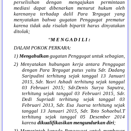
perselisihan dengan mengajukan permintaan
mediasi dapat dibenarkan menurut hukum oleh
karenanya terhadap dalil Para Tergugat yang
menyatakan bahwa gugatan Penggugat prematur
karena tidak ada risalah bipartit harus dinyatakan
ditolak;
“
M E N G A D I L I :
DALAM POKOK PERKARA:
1)
Mengabulkan
gugatan Penggugat untuk sebagian,
2) Menyatakan hubungan kerja antara Penggugat
dengan Para Tergugat putus yaitu Sdr. Dadang
Saripudini terhitung sejak tanggal 13 Januari
2015, Sdr. Yusri Ashadi terhitung sejak tanggal
03 Februari 2015; Sdr.Denis Surya Saputra,
terhitung sejak tanggal 03 Februari 2015, Sdr.
Dedi Supriadi terhitung sejak tanggal 03
Februari 2013, Sdr. Esa Juarsa terhitung sejak
tanggal 13 Januari 2015, Sdr. Toto Sohaebul.T
terhitung sejak tanggal 05 Desember 2014
karena
dikualifikasikan mengundurkan diri
;
3) Memerintah kepada Penggugat untuk membayar