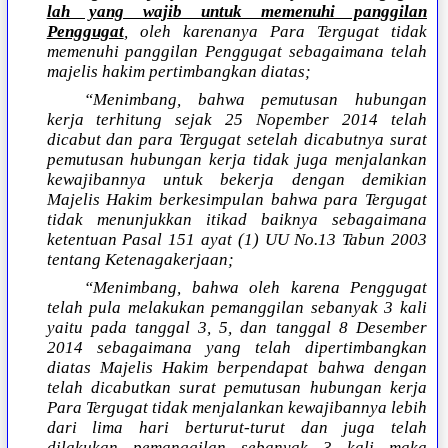
lah yang wajib untuk memenuhi panggilan
Penggugat
, oleh karenanya Para Tergugat tidak
memenuhi panggilan Penggugat sebagaimana telah
majelis hakim pertimbangkan diatas;
“Menimbang, bahwa pemutusan hubungan
kerja terhitung sejak 25 Nopember 2014 telah
dicabut dan para Tergugat setelah dicabutnya surat
pemutusan hubungan kerja tidak juga menjalankan
kewajibannya untuk bekerja dengan demikian
Majelis Hakim berkesimpulan bahwa para Tergugat
tidak menunjukkan itikad baiknya sebagaimana
ketentuan Pasal 151 ayat (1) UU No.13 Tabun 2003
tentang Ketenagakerjaan;
“Menimbang, bahwa oleh karena Penggugat
telah pula melakukan pemanggilan sebanyak 3 kali
yaitu pada tanggal 3, 5, dan tanggal 8 Desember
2014 sebagaimana yang telah dipertimbangkan
diatas Majelis Hakim berpendapat bahwa dengan
telah dicabutkan surat pemutusan hubungan kerja
Para Tergugat tidak menjalankan kewajibannya lebih
dari lima hari berturut-turut dan juga telah
dilakukan pemanggilan sebanyak 3 kali maka