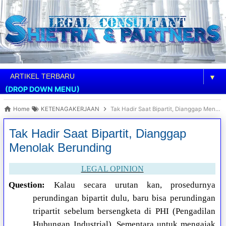
▼
(DROP DOWN MENU)
Home
KETENAGAKERJAAN
Tak Hadir Saat Bipartit, Dianggap Menolak Berunding
Tak Hadir Saat Bipartit, Dianggap
Menolak Berunding
LEGAL OPINION
Question:
Kalau secara urutan kan, prosedurnya
perundingan bipartit dulu, baru bisa perundingan
tripartit sebelum bersengketa di PHI (Pengadilan
Hubungan Industrial). Sementara untuk mengajak