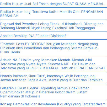
Resiko Hukum Jual-Beli Tanah dengan SURAT KUASA MENJUAL
Resiko Hukum bagi Terdakwa ketika Memilih Opsi PENGAKUAN
BERSALAH
Pegawai dari Pemohon Lelang Eksekusi (Nominee), Dilarang dan
Terlarang Membeli Objek Lelang Eksekusi Hak Tanggungan
Apakah Bersikap “NAIF”, dapat Dipidana?
“Potential Loss BY DESIGN”, Kerugian Keuangan Negara yang
Dibiarkan oleh Pemerintah dan Berlangsung Selama Berpuluh-
Puluh Tahun
Adslah NAIF Hakim yang Memakan Mentah-Mentah Alibi
Terdakwa yang Nyata-Nyata Kelewat NAIF—Ciri Hakim dan
Terdakwa yang KORUP BERJEMAAH, sebuah PERADILAN SESAT
Notaris Bukanlah “Juru Tulis”, karenanya Wajib Bertanggung-
Jawab terhadap Segala Akta Otentik yang Ia Buat dan Terbitkan
Falsafah Hukum Pidana Terpenting namun Tidak Pernah
Diperhitungkan ataupun Diberikan Bobot dalam Sistem
Pemidanaan dI Indonesia
Konsep Demokrasi dan Kesetaraan (Equality) yang Tercatat dalam