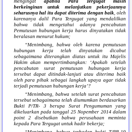
mengingat
apabila Para Tergugat masih
berkeinginan untuk melanjutkan pekerjaannya
seharusnya hal itu dapat diterima dengan baik
, oleh
karenanya dalil Para Tergugat yang mendalilkan
bahwa tidak mengetahui adanya pencabutan
Pemutusan hubungan kerja harus dinyatakan tidak
beralasan menurut hukum;
“Menimbang, bahwa oleh karena pemutusan
hubungan kerja telah dinyatakan dicabut
sebagaimana diterangkan diatas untuk itu Majelis
Hakim akan mempertimbangkan: ‘Apakah setelah
pencabutan surat pemutusan hubungan kerja
tersebut dapat ditindak-lanjuti atau diterima baik
oleh para pihak sebagai langkah upaya agar tidak
terjadi pemutusan hubungan kerja’?
“Menimbang, bahwa setelah surat pencabutan
tersebut sebagaimana telah diumumkan berdasarkan
Bukti P/TR- 3 berupa Surat Pengumuman yang
dikeluarkan pada tanggal 25 Nopember 2014 dalam
point 2 disebutkan bahwa perusahaan meminta
kepada Para Tergugat untuk hadir bekerja;
“Menimbang, bahwa terhadap bukti T/PR-19