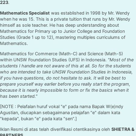
223
.
Mathematics Specialist
was established in 1998 by Mr. Wendy
when he was 15. This is a private tuition that runs by Mr. Wendy
himself as sole teacher. He has deep understanding about
Mathematics for Primary up to Junior College and Foundation
Studies (Grade 1 up to 12), mastering multiples curriculums of
Mathematics.
Mathematics for Commerce (Math-C) and Science (Math-S)
within UNSW Foundation Studies (UFS) in Indonesia.
"Most of the
students I handle are not aware of this at all. So for the students
who are intended to take UNSW Foundation Studies in Indonesia,
if you have questions, do not hesitate to ask. It will be best to
prepare yourself way earlier before you really start the program,
because it is nearly impossible to form or fix the basics when it
has been started."
[NOTE : Pelafalan huruf vokal "e" pada nama Bapak W(e)ndy
Agustian, diucapkan sebagaimana pelajafan "e" dalam kata
"kepada", bukan "e" pada kata "sen".]
Iklan Resmi di atas telah diverifikasi otentikasinya oleh
SHIETRA &
PARTNERS
.