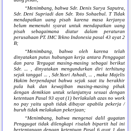
“Menimbang, bahwa Sdr. Denis Surya Saputra,
Sdr. Deni Supriadi dan Sdr. Toto Sohaebul. T Tidak
mendapatkan uang pisah karena masa kerjanya
belum memenuhi syarat untuk mendapatkan uang
pisah sebagaimana diatur dalam peraturan
perusahaan PT. IMC Tekno Indonesia pasal 43 ayat 2
B;
“Menimbang, bahwa oleh karena telah
dinyatakan putus hubungan kerja antara Penggugat
dan para Tergugat masing-masing sebagai berikut
Sdr. ... , dinyatakan mengundurkan diri terhitung
sejak tanggal ... , Sdr.Yusri Ashadi, ... , maka Majelis
Hakim berpendapat bahwa sejak saat itu berakhir
pula hak dan kewajiban masing-masing pihak
dengan demikian untuk selanjutnya sesuai dengan
ketentuan Pasal 93 ayat (1) berlakulah azas no work
no pay yaitu upah tidak dibayar apabila pekerja /
buruh tidak melakukan pekerjaan;
“Menimbang, bahwa mengenai dalil gugatan
Penggugat tidak dilengkapi risalah bipartit hal ini
bertentangan dengan ketentuan Pasal 6 ayat 1 dan