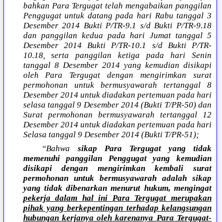
bahkan Para Tergugat telah mengabaikan panggilan
Penggugat untuk datang pada hari Rabu tanggal 3
Desember 2014 Bukti P/TR-9.1 s/d Bukti P/TR-9.18
dan panggilan kedua pada hari Jumat tanggal 5
Desember 2014 Bukti P/TR-10.1 s/d Bukti P/TR-
10.18, serta panggilan ketiga pada hari Senin
tanggal 8 Desember 2014 yang kemudian disikapi
oleh Para Tergugat dengan mengirimkan surat
permohonan untuk bermusyawarah tertanggal 8
Desember 2014 untuk diadakan pertemuan pada hari
selasa tanggal 9 Desember 2014 (Bukti T/PR-50) dan
Surat permohonan bermusyawarah tertanggal 12
Desember 2014 untuk diadakan pertemuan pada hari
Selasa tanggal 9 Desember 2014 (Bukti T/PR-51);
“Bahwa
sikap Para Tergugat yang tidak
memenuhi panggilan Penggugat yang kemudian
disikapi dengan mengirimkan kembali surat
permohonan untuk bermusyawarah adalah sikap
yang tidak dibenarkan menurut hukum, mengingat
pekerja dalam hal ini Para Tergugat merupakan
pihak yang berkepentingan terhadap kelangsungan
hubungan kerjanya oleh karenanya Para Tergugat-