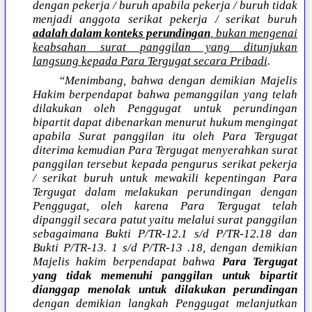
dengan pekerja / buruh apabila pekerja / buruh tidak
menjadi anggota serikat pekerja / serikat buruh
adalah dalam konteks perundingan
, bukan mengenai
keabsahan surat panggilan yang ditunjukan
langsung kepada Para Tergugat secara Pribadi
.
“Menimbang, bahwa dengan demikian Majelis
Hakim berpendapat bahwa pemanggilan yang telah
dilakukan oleh Penggugat untuk perundingan
bipartit dapat dibenarkan menurut hukum mengingat
apabila Surat panggilan itu oleh Para Tergugat
diterima kemudian Para Tergugat menyerahkan surat
panggilan tersebut kepada pengurus serikat pekerja
/ serikat buruh untuk mewakili kepentingan Para
Tergugat dalam melakukan perundingan dengan
Penggugat, oleh karena Para Tergugat telah
dipanggil secara patut yaitu melalui surat panggilan
sebagaimana Bukti P/TR-12.1 s/d P/TR-12.18 dan
Bukti P/TR-13. 1 s/d P/TR-13 .18, dengan demikian
Majelis hakim berpendapat bahwa
Para Tergugat
yang tidak memenuhi panggilan untuk bipartit
dianggap menolak untuk dilakukan perundingan
dengan demikian langkah Penggugat melanjutkan