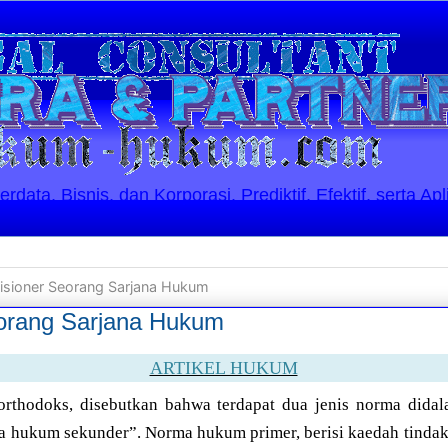
ata, Bisnis, dan Korporasi. Prediktif, Efektif, serta Apl
isioner Seorang Sarjana Hukum
orang Sarjana Hukum
ARTIKEL HUKUM
rthodoks, disebutkan bahwa terdapat dua jenis norma dida
 hukum sekunder”. Norma hukum primer, berisi kaedah tindak p