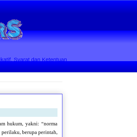
ikatif. Syarat dan Ketentuan
lam hukum, yakni: “norma
erilaku, berupa perintah,