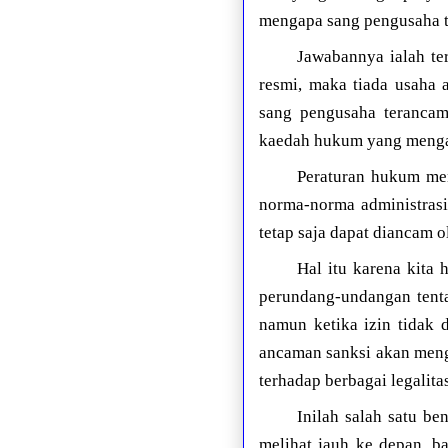
mengapa sang pengusaha te
Jawabannya ialah te
resmi, maka tiada usaha 
sang pengusaha terancam
kaedah hukum yang mengan
Peraturan hukum men
norma-norma administras
tetap saja dapat diancam 
Hal itu karena kita 
perundang-undangan tenta
namun ketika izin tidak 
ancaman sanksi akan meng
terhadap berbagai legalita
Inilah salah satu be
melihat jauh ke depan, b