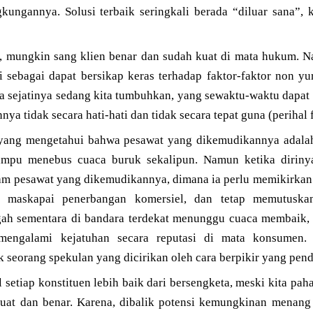
kungannya. Solusi terbaik seringkali berada “diluar sana”, 
s, mungkin sang klien benar dan sudah kuat di mata hukum. N
 sebagai dapat bersikap keras terhadap faktor-faktor non yu
a sejatinya sedang kita tumbuhkan, yang sewaktu-waktu dapat
a tidak secara hati-hati dan tidak secara tepat guna (perihal 
 yang mengetahui bahwa pesawat yang dikemudikannya adala
mampu menebus cuaca buruk sekalipun. Namun ketika dirin
m pesawat yang dikemudikannya, dimana ia perlu memikirkan
 maskapai penerbangan komersiel, dan tetap memutusk
nggah sementara di bandara terdekat menunggu cuaca membaik, 
ngalami kejatuhan secara reputasi di mata konsumen. 
 seorang spekulan yang dicirikan oleh cara berpikir yang pen
 setiap konstituen lebih baik dari bersengketa, meski kita pa
kuat dan benar. Karena, dibalik potensi kemungkinan menang 