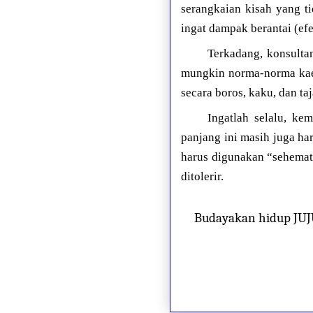
serangkaian kisah yang t
ingat dampak berantai (e
Terkadang, konsult
mungkin norma-norma kae
secara boros, kaku, dan t
Ingatlah selalu, ke
panjang ini masih juga ha
harus digunakan “sehemat”
ditolerir.
Budayakan hidup JU