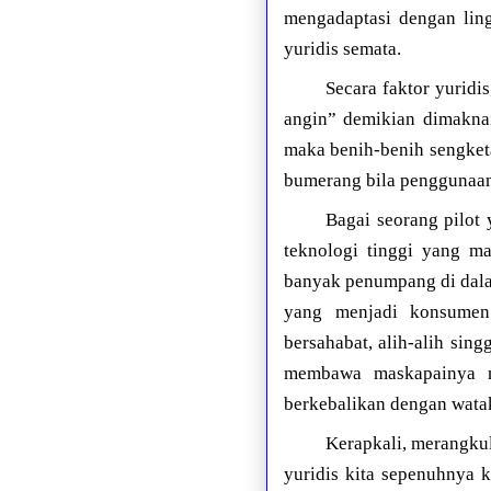
mengadaptasi dengan ling
yuridis semata.
Secara faktor yuridi
angin” demikian dimaknai
maka benih-benih sengket
bumerang bila penggunaanny
Bagai seorang pilot
teknologi tinggi yang 
banyak penumpang di dala
yang menjadi konsumen
bersahabat, alih-alih si
membawa maskapainya me
berkebalikan dengan watak
Kerapkali, merangkul
yuridis kita sepenuhnya 