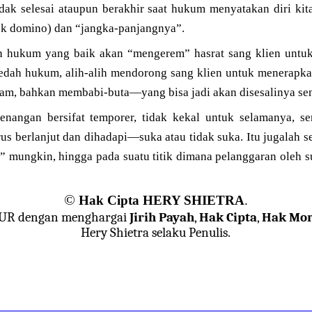
idak selesai ataupun berakhir saat hukum menyatakan diri kit
fek domino) dan “jangka-panjangnya”.
an hukum yang baik akan “mengerem” hasrat sang klien unt
dah hukum, alih-alih mendorong sang klien untuk menerapk
ajam, bahkan membabi-buta—yang bisa jadi akan disesalinya sen
menangan bersifat temporer, tidak kekal untuk selamanya, 
rus berlanjut dan dihadapi—suka atau tidak suka. Itu jugalah
 mungkin, hingga pada suatu titik dimana pelanggaran oleh su
©
Hak Cipta HERY SHIETRA
.
JUR dengan menghargai
Jirih Payah
,
Hak Cipta
,
Hak Mor
Hery Shietra selaku Penulis.