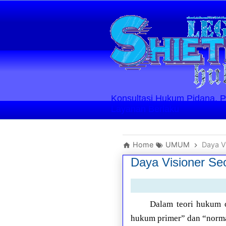
Konsultasi Hukum Pidana, Perd
Layanan Berlaku
Home
UMUM
Daya V
Daya Visioner Se
Dalam teori hukum o
hukum primer” dan “norma