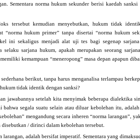
gan. Sementara norma hukum sekunder berisi kaedah sanksi
doks tersebut kemudian menyebutkan, hukum tidak ident
pat “norma hukum primer” tanpa disertai “norma hukum sek
ikel ini sekaligus menjadi alat uji tes bagi segenap sarja
a selaku sarjana hukum, apakah merupakan seorang sarjan
 memiliki kemampuan “meneropong” masa depan apapun dibali
 sederhana berikut, tanpa harus menganalisa terlampau berke
hukum tidak identik dengan sanksi?
 jawabannya setelah kita menyimak beberapa dialektika sin
i bahwa segala suatu selain atau diluar kebolehan itu, adalah
kebolehan” mengandung secara inheren “norma larangan”, yak
h disebutkan / dirinci dalam kebolehan tersebut.
 larangan, adalah bersifat imperatif. Sementara yang dimaksud