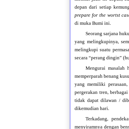
depan dari setiap kemung
prepare for the wortst cas
di muka Bumi ini.
Seorang sarjana huku
yang melingkupinya, semis
melingkupi suatu permas
secara “perang dingin” (h
Mengurai masalah h
memperparah benang kusut
yang memiliki perasaan, 
pergerakan tren, berbaga
tidak dapat dilawan / d
dikemudian hari.
Terkadang, pendeka
menyiramnya dengan bensi