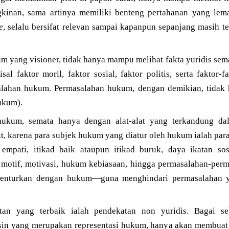
kinan, sama artinya memiliki benteng pertahanan yang lema
e
, selalu bersifat relevan sampai kapanpun sepanjang masih 
m yang visioner, tidak hanya mampu melihat fakta yuridis sem
al faktor moril, faktor sosial, faktor politis, serta faktor-f
alahan hukum. Permasalahan hukum, dengan demikian, tida
ukum).
ukum, semata hanya dengan alat-alat yang terkandung da
, karena para subjek hukum yang diatur oleh hukum ialah par
empati, itikad baik ataupun itikad buruk, daya ikatan sos
i motif, motivasi, hukum kebiasaan, hingga permasalahan-perm
ibenturkan dengan hukum—guna menghindari permasalahan 
tan yang terbaik ialah pendekatan non yuridis. Bagai s
n yang merupakan representasi hukum, hanya akan membuat a