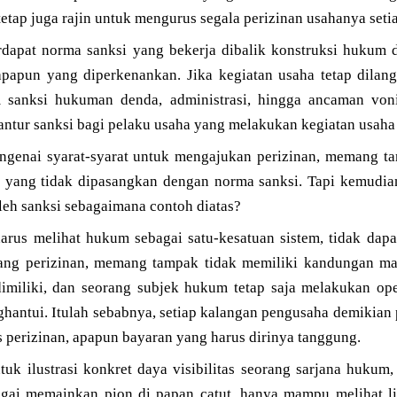
tap juga rajin untuk mengurus segala perizinan usahanya seti
rdapat norma sanksi yang bekerja dibalik konstruksi hukum 
apapun yang diperkenankan. Jika kegiatan usaha tetap dilan
 sanksi hukuman denda, administrasi, hingga ancaman voni
tur sanksi bagi pelaku usaha yang melakukan kegiatan usaha 
genai syarat-syarat untuk mengajukan perizinan, memang t
i yang tidak dipasangkan dengan norma sanksi. Tapi kemudi
oleh sanksi sebagaimana contoh diatas?
harus melihat hukum sebagai satu-kesatuan sistem, tidak dapat
ng perizinan, memang tampak tidak memiliki kandungan mate
dimiliki, dan seorang subjek hukum tetap saja melakukan ope
hantui. Itulah sebabnya, setiap kalangan pengusaha demikian 
s perizinan, apapun bayaran yang harus dirinya tanggung.
ntuk ilustrasi konkret daya visibilitas seorang sarjana huk
agai memainkan pion di papan catut, hanya mampu melihat l