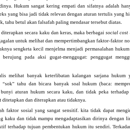
dinya. Hukum sangat kering empati dan sifatnya adalah hanya
ks yang bisa jadi tidak relevan dengan aturan tertulis yang h
, tahu betul akan falsafah paling mendasar tersebut diatas.
s diterapkan secara kaku dan keras, maka berbagai
social cost
gagalan untuk melihat dan mempertimbangkan faktor-faktor no
yaknya sengketa kecil menjelma menjadi permasalahan hukum
 berujung pada aksi gugat-menggugat: penggugat menggu
ulis melihat banyak keterlibatan kalangan sarjana hukum
p “sok” tahu dan bicara banyak soal hukum (baca: mempro
bunyi aturan hukum secara kaku, dan tidak peka terhadap 
 ditetapkan dan diterapkan atau tidaknya.
h faktor sosial yang sangat sensitif. kita tidak dapat mengin
ng kaku dan tidak mampu mengadaptasikan dirinya dengan l
duktif terhadap tujuan pembentukan hukum itu sendiri. Terkad