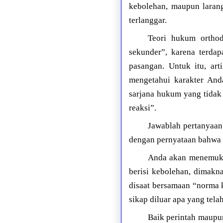
kebolehan, maupun laran
terlanggar.
Teori hukum ortho
sekunder”, karena terda
pasangan. Untuk itu, art
mengetahui karakter And
sarjana hukum yang tidak
reaksi”.
Jawablah pertanyaan
dengan pernyataan bahwa 
Anda akan menemukan
berisi kebolehan, dimakna
disaat bersamaan “norma 
sikap diluar apa yang tela
Baik perintah maupun