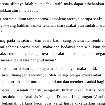
karena sifatnya ialah bukan fakultatif, maka dapat dibebank
akkan aturan tersebut.
at norma hukum tanpa norma komplementernya berupa sanksi
al—yang bahkan sanksi tekanan masyarakat pun sudah merup
l?
ng pada kesadaran dan suara batin sang pelaku itu sendiri 
i sebatas norma moril, maka apa bedanya antara hukum de
aksa terhadap pelanggarnya oleh alat-alat kelengkapan nega
 merasa takut atas penghukuman?
kup diatur dalam ajaran agama dan budaya, maka untuk apa
bisa dilanggar seenaknya oleh setiap warga masyarakat, 
a hukum sekunder untuk menghukum dan memberi sanksi bagi 
i berikut: sebuah pabrik pengolah limbah akan habis periz
gurus dokumen Analisis Mengenai Dampak Lingkungan (Amdal)
, bukanlah perkara kecil
cost
yang harus dikeluarkan sang