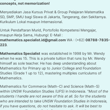
concepts, not memorization!
Menyediakan Jasa Kursus Privat & Group Pelajaran Matematika
SD, SMP, SMU bagi Siswa di Jakarta, Tangerang, dan Sekitarnya.
Kurikulum Lokal maupun Internasional.
Untuk Pendaftaran Murid, Portofolio Kompetensi Mengajar,
maupun Kerja Sama, Hubungi: E-Mail :
mathematics.specialist.id@gmail.com
WA : (+62)
08788-7835-
223
.
Mathematics Specialist
was established in 1998 by Mr. Wendy
when he was 15. This is a private tuition that runs by Mr. Wendy
himself as sole teacher. He has deep understanding about
Mathematics for Primary up to Junior College and Foundation
Studies (Grade 1 up to 12), mastering multiples curriculums of
Mathematics.
Mathematics for Commerce (Math-C) and Science (Math-S)
within UNSW Foundation Studies (UFS) in Indonesia.
"Most of the
students I handle are not aware of this at all. So for the students
who are intended to take UNSW Foundation Studies in Indonesia,
if you have questions, do not hesitate to ask. It will be best to