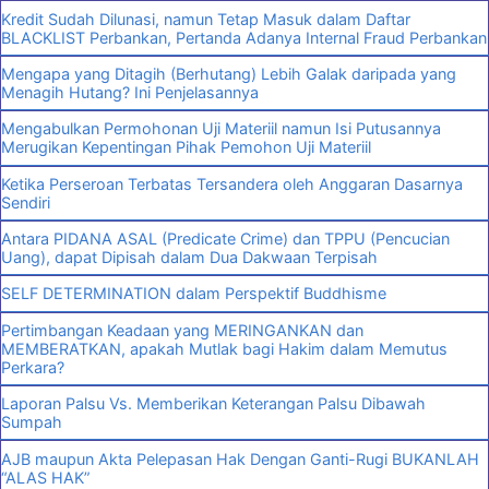
Kredit Sudah Dilunasi, namun Tetap Masuk dalam Daftar
BLACKLIST Perbankan, Pertanda Adanya Internal Fraud Perbankan
Mengapa yang Ditagih (Berhutang) Lebih Galak daripada yang
Menagih Hutang? Ini Penjelasannya
Mengabulkan Permohonan Uji Materiil namun Isi Putusannya
Merugikan Kepentingan Pihak Pemohon Uji Materiil
Ketika Perseroan Terbatas Tersandera oleh Anggaran Dasarnya
Sendiri
Antara PIDANA ASAL (Predicate Crime) dan TPPU (Pencucian
Uang), dapat Dipisah dalam Dua Dakwaan Terpisah
SELF DETERMINATION dalam Perspektif Buddhisme
Pertimbangan Keadaan yang MERINGANKAN dan
MEMBERATKAN, apakah Mutlak bagi Hakim dalam Memutus
Perkara?
Laporan Palsu Vs. Memberikan Keterangan Palsu Dibawah
Sumpah
AJB maupun Akta Pelepasan Hak Dengan Ganti-Rugi BUKANLAH
“ALAS HAK”