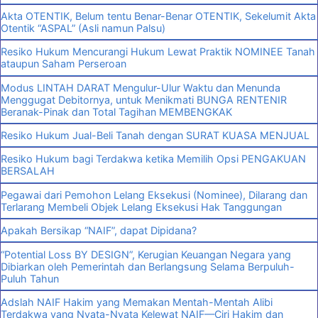
Akta OTENTIK, Belum tentu Benar-Benar OTENTIK, Sekelumit Akta
Otentik “ASPAL” (Asli namun Palsu)
Resiko Hukum Mencurangi Hukum Lewat Praktik NOMINEE Tanah
ataupun Saham Perseroan
Modus LINTAH DARAT Mengulur-Ulur Waktu dan Menunda
Menggugat Debitornya, untuk Menikmati BUNGA RENTENIR
Beranak-Pinak dan Total Tagihan MEMBENGKAK
Resiko Hukum Jual-Beli Tanah dengan SURAT KUASA MENJUAL
Resiko Hukum bagi Terdakwa ketika Memilih Opsi PENGAKUAN
BERSALAH
Pegawai dari Pemohon Lelang Eksekusi (Nominee), Dilarang dan
Terlarang Membeli Objek Lelang Eksekusi Hak Tanggungan
Apakah Bersikap “NAIF”, dapat Dipidana?
“Potential Loss BY DESIGN”, Kerugian Keuangan Negara yang
Dibiarkan oleh Pemerintah dan Berlangsung Selama Berpuluh-
Puluh Tahun
Adslah NAIF Hakim yang Memakan Mentah-Mentah Alibi
Terdakwa yang Nyata-Nyata Kelewat NAIF—Ciri Hakim dan