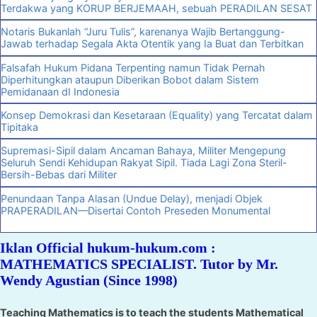
Terdakwa yang KORUP BERJEMAAH, sebuah PERADILAN SESAT
Notaris Bukanlah “Juru Tulis”, karenanya Wajib Bertanggung-
Jawab terhadap Segala Akta Otentik yang Ia Buat dan Terbitkan
Falsafah Hukum Pidana Terpenting namun Tidak Pernah
Diperhitungkan ataupun Diberikan Bobot dalam Sistem
Pemidanaan dI Indonesia
Konsep Demokrasi dan Kesetaraan (Equality) yang Tercatat dalam
Tipitaka
Supremasi-Sipil dalam Ancaman Bahaya, Militer Mengepung
Seluruh Sendi Kehidupan Rakyat Sipil. Tiada Lagi Zona Steril-
Bersih-Bebas dari Militer
Penundaan Tanpa Alasan (Undue Delay), menjadi Objek
PRAPERADILAN—Disertai Contoh Preseden Monumental
Iklan Official hukum-hukum.com :
MATHEMATICS SPECIALIST. Tutor by Mr.
Wendy Agustian (Since 1998)
Teaching Mathematics is to teach the students Mathematical