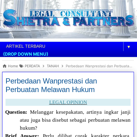
▼
(DROP DOWN MENU)
Home
PERDATA
TANAH
Perbedaan Wanprestasi dan Perbuatan Melawan Hukum
Perbedaan Wanprestasi dan
Perbuatan Melawan Hukum
LEGAL OPINION
Question:
Melanggar kesepakatan, artinya ingkar janji
atau juga bisa disebut sebagai perbuatan melawan
hukum?
Brief Answer:
Perlu dilihat corak karakter perkara.