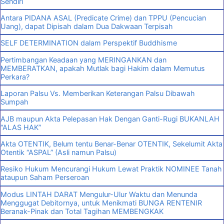
Sendiri
Antara PIDANA ASAL (Predicate Crime) dan TPPU (Pencucian
Uang), dapat Dipisah dalam Dua Dakwaan Terpisah
SELF DETERMINATION dalam Perspektif Buddhisme
Pertimbangan Keadaan yang MERINGANKAN dan
MEMBERATKAN, apakah Mutlak bagi Hakim dalam Memutus
Perkara?
Laporan Palsu Vs. Memberikan Keterangan Palsu Dibawah
Sumpah
AJB maupun Akta Pelepasan Hak Dengan Ganti-Rugi BUKANLAH
“ALAS HAK”
Akta OTENTIK, Belum tentu Benar-Benar OTENTIK, Sekelumit Akta
Otentik “ASPAL” (Asli namun Palsu)
Resiko Hukum Mencurangi Hukum Lewat Praktik NOMINEE Tanah
ataupun Saham Perseroan
Modus LINTAH DARAT Mengulur-Ulur Waktu dan Menunda
Menggugat Debitornya, untuk Menikmati BUNGA RENTENIR
Beranak-Pinak dan Total Tagihan MEMBENGKAK