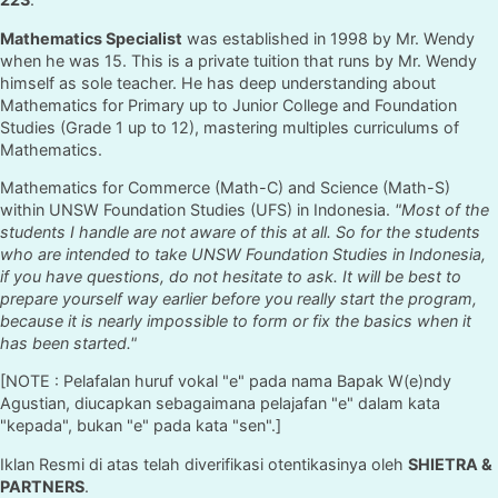
Mathematics Specialist
was established in 1998 by Mr. Wendy
when he was 15. This is a private tuition that runs by Mr. Wendy
himself as sole teacher. He has deep understanding about
Mathematics for Primary up to Junior College and Foundation
Studies (Grade 1 up to 12), mastering multiples curriculums of
Mathematics.
Mathematics for Commerce (Math-C) and Science (Math-S)
within UNSW Foundation Studies (UFS) in Indonesia.
"Most of the
students I handle are not aware of this at all. So for the students
who are intended to take UNSW Foundation Studies in Indonesia,
if you have questions, do not hesitate to ask. It will be best to
prepare yourself way earlier before you really start the program,
because it is nearly impossible to form or fix the basics when it
has been started."
[NOTE : Pelafalan huruf vokal "e" pada nama Bapak W(e)ndy
Agustian, diucapkan sebagaimana pelajafan "e" dalam kata
"kepada", bukan "e" pada kata "sen".]
Iklan Resmi di atas telah diverifikasi otentikasinya oleh
SHIETRA &
PARTNERS
.