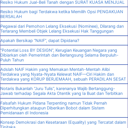
Resiko Hukum Jual-Beli Tanah dengan SURAT KUASA MENJUAL
Resiko Hukum bagi Terdakwa ketika Memilih Opsi PENGAKUAN
BERSALAH
Pegawai dari Pemohon Lelang Eksekusi (Nominee), Dilarang dan
Terlarang Membeli Objek Lelang Eksekusi Hak Tanggungan
Apakah Bersikap “NAIF”, dapat Dipidana?
“Potential Loss BY DESIGN”, Kerugian Keuangan Negara yang
Dibiarkan oleh Pemerintah dan Berlangsung Selama Berpuluh-
Puluh Tahun
Adslah NAIF Hakim yang Memakan Mentah-Mentah Alibi
Terdakwa yang Nyata-Nyata Kelewat NAIF—Ciri Hakim dan
Terdakwa yang KORUP BERJEMAAH, sebuah PERADILAN SESAT
Notaris Bukanlah “Juru Tulis”, karenanya Wajib Bertanggung-
Jawab terhadap Segala Akta Otentik yang Ia Buat dan Terbitkan
Falsafah Hukum Pidana Terpenting namun Tidak Pernah
Diperhitungkan ataupun Diberikan Bobot dalam Sistem
Pemidanaan dI Indonesia
Konsep Demokrasi dan Kesetaraan (Equality) yang Tercatat dalam
Tipitaka