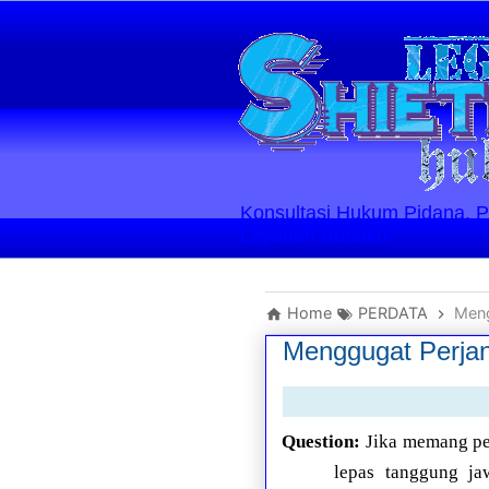
Konsultasi Hukum Pidana, Perd
Layanan Berlaku
Home
PERDATA
Meng
Menggugat Perjan
Question:
Jika memang pe
lepas tanggung ja