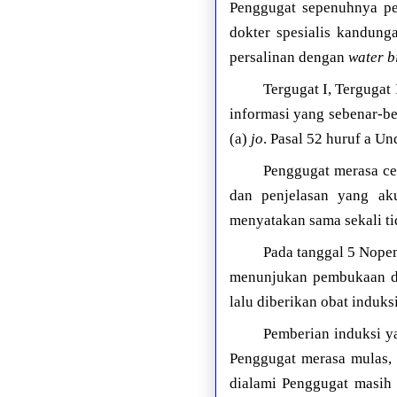
Penggugat sepenuhnya per
dokter spesialis kandun
persalinan dengan
water b
Tergugat I, Tergugat 
informasi yang sebenar-be
(a)
jo
. Pasal 52 huruf a 
Penggugat merasa ce
dan penjelasan yang ak
menyatakan sama sekali t
Pada tanggal 5 Nope
menunjukan pembukaan di
lalu diberikan obat induks
Pemberian induksi ya
Penggugat merasa mulas, 
dialami Penggugat masih 