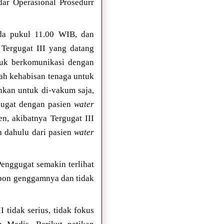
dar Operasional Prosedurr
da pukul 11.00 WIB, dan
Tergugat III yang datang
ibuk berkomunikasi dengan
dah kehabisan tenaga untuk
nkan untuk di-vakum saja,
ggugat dengan pasien
water
n, akibatnya Tergugat III
h dahulu dari pasien
water
Penggugat semakin terlihat
epon genggamnya dan tidak
 tidak serius, tidak fokus