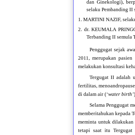
dan Ginekologi), b
selaku Pembanding II
1. MARTINI NAZIF, selak
2. dr. KEUMALA PRINGGA
Terbanding II semula
Penggugat sejak awa
2011, merupakan pasien
melakukan konsultasi keha
Tergugat II adalah 
fertilitas, menoandropaus
di dalam air (‘
water birth’
Selama Penggugat mel
memberitahukan kepada Te
meminta untuk dilakukan
tetapi saat itu Terguga