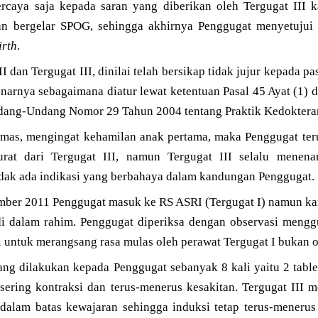
caya saja kepada saran yang diberikan oleh Tergugat III k
gan bergelar SPOG, sehingga akhirnya Penggugat menyetujui
irth
.
II dan Tergugat III, dinilai telah bersikap tidak jujur kepada 
narnya sebagaimana diatur lewat ketentuan Pasal 45 Ayat (1) d
Undang-Undang Nomor 29 Tahun 2004 tentang Praktik Kedoktera
mas, mengingat kehamilan anak pertama, maka Penggugat ter
urat dari Tergugat III, namun Tergugat III selalu menen
idak ada indikasi yang berbahaya dalam kandungan Penggugat.
mber 2011 Penggugat masuk ke RS ASRI (Tergugat I) namun k
 dalam rahim. Penggugat diperiksa dengan observasi meng
i untuk merangsang rasa mulas oleh perawat Tergugat I bukan o
ng dilakukan kepada Penggugat sebanyak 8 kali yaitu 2 table
sering kontraksi dan terus-menerus kesakitan. Tergugat III
dalam batas kewajaran sehingga induksi tetap terus-menerus