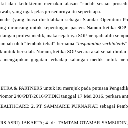
kit dan kedokteran memakai alasan “sudah sesuai prosedu
awab, yang ngak jelas prosedurnya itu seperti apa.
edis (yang biasa diistilahkan sebagai Standar Operation P
ang dirancang untuk kepentingan pasien. Namun ketika SOP 
langan profesi medik, maka sejatinya SOP menjadi alibi sempur
tambah oleh “tembok tebal” bernama “
inspanning verbintenis
”
 untuk berkilah. Namun, ketika SOP secara akal sehat dinilai 
k mengajukan gugatan terhadap kalangan medik untuk mem
SHIETRA & PARTNERS untuk itu merujuk pada putusan Pengadila
 Nomor 240/PDT/2016/PT.DKI tanggal 17 Mei 2016, perkara ant
ALTHCARE; 2. PT. SAMMARIE PURNAFIAT, sebagai Pemba
RS ASRI) JAKARTA; 4. dr. TAMTAM OTAMAR SAMSUDIN, SpO