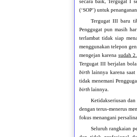
secara baik, Tergugat I 
(‘SOP’) untuk penangana
Tergugat III baru t
Penggugat pun masih har
terlambat tidak siap men
menggunakan telepon gen
mengejan karena
sudah 2.
Tergugat III berjalan bo
birth
lainnya karena saat 
tidak menemani Penggugat 
birth
lainnya.
Ketidakseriusan dan 
dengan terus-menerus men
fokus menangani persalina
Seluruh rangkaian pe