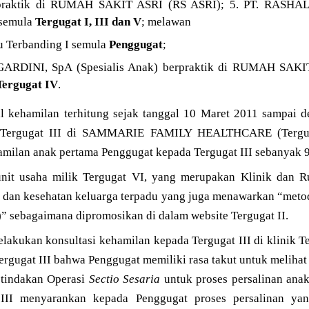
erpraktik di RUMAH SAKIT ASRI (RS ASRI); 5. PT. RAS
 semula
Tergugat I, III dan V
; melawan
u Terbanding I semula
Penggugat
;
RDINI, SpA (Spesialis Anak) berpraktik di RUMAH SAKIT
Tergugat IV
.
l kehamilan terhitung sejak tanggal 10 Maret 2011 sampai 
 Tergugat III di SAMMARIE FAMILY HEALTHCARE (Terguga
milan anak pertama Penggugat kepada Tergugat III sebanyak 9 
unit usaha milik Tergugat VI, yang merupakan Klinik dan 
e dan kesehatan keluarga terpadu yang juga menawarkan “metod
)” sebagaimana dipromosikan di dalam website Tergugat II.
akukan konsultasi kehamilan kepada Tergugat III di klinik Te
rgugat III bahwa Penggugat memiliki rasa takut untuk melihat
 tindakan Operasi
Sectio Sesaria
untuk proses persalinan ana
t III menyarankan kepada Penggugat proses persalinan ya