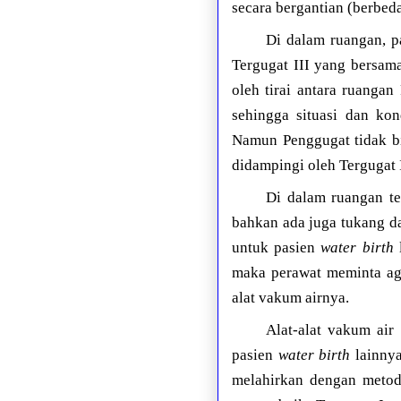
secara bergantian (berbed
Di dalam ruangan, p
Tergugat III yang bersam
oleh tirai antara ruanga
sehingga situasi dan ko
Namun Penggugat tidak bi
didampingi oleh Tergugat 
Di dalam ruangan te
bahkan ada juga tukang da
untuk pasien
water birth
l
maka perawat meminta ag
alat vakum airnya.
Alat-alat vakum air
pasien
water birth
lainnya
melahirkan dengan metode