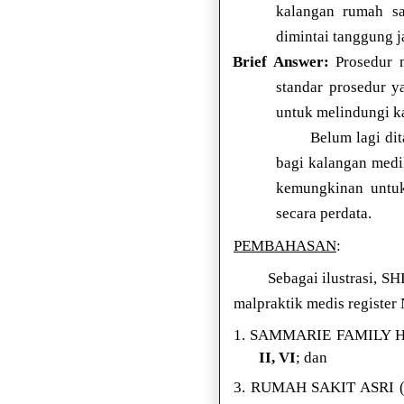
kalangan rumah sa
dimintai tanggung j
Brief Answer:
Prosedur m
standar prosedur y
untuk melindungi ka
Belum lagi di
bagi kalangan medik
kemungkinan untu
secara perdata.
PEMBAHASAN
:
Sebagai ilustrasi, 
malpraktik medis register
1. SAMMARIE FAMILY HE
II, VI
; dan
3. RUMAH SAKIT ASRI (