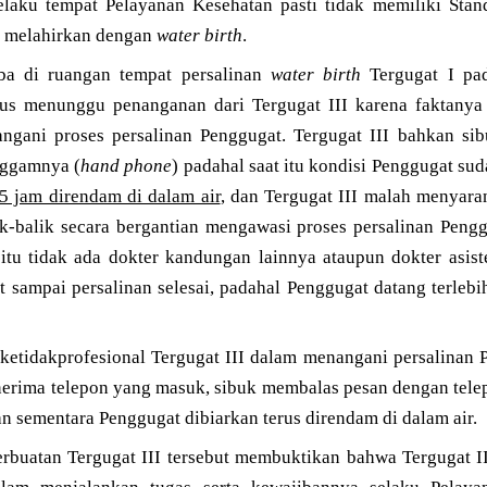
selaku tempat Pelayanan Kesehatan pasti tidak memiliki Stan
n melahirkan dengan
water birth
.
iba di ruangan tempat persalinan
water birth
Tergugat I pa
us menunggu penanganan dari Tergugat III karena faktanya 
angani proses persalinan Penggugat. Tergugat III bahkan s
ggamnya (
hand phone
) padahal saat itu kondisi Penggugat su
5 jam direndam di dalam air
, dan Tergugat III malah menyara
lak-balik secara bergantian mengawasi proses persalinan Pen
itu tidak ada dokter kandungan lainnya ataupun dokter asiste
sampai persalinan selesai, padahal Penggugat datang terlebi
ketidakprofesional Tergugat III dalam menangani persalinan 
erima telepon yang masuk, sibuk membalas pesan dengan tel
n sementara Penggugat dibiarkan terus direndam di dalam air.
rbuatan Tergugat III tersebut membuktikan bahwa Tergugat III