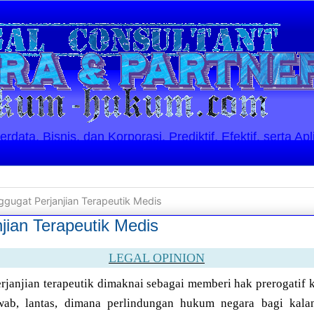
ata, Bisnis, dan Korporasi. Prediktif, Efektif, serta Apl
gugat Perjanjian Terapeutik Medis
jian Terapeutik Medis
LEGAL OPINION
rjanjian terapeutik dimaknai sebagai memberi hak prerogatif 
wab, lantas, dimana perlindungan hukum negara bagi kalan