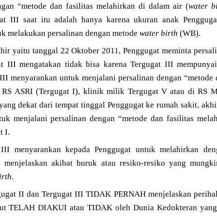
gan “metode dan fasilitas melahirkan di dalam air (
water b
at III saat itu adalah hanya karena ukuran anak Penggug
uk melakukan persalinan dengan metode
water birth
(WB).
khir yaitu tanggal 22 Oktober 2011, Penggugat meminta persal
ugat III mengatakan tidak bisa karena Tergugat III mempunya
 III menyarankan untuk menjalani persalinan dengan “metode d
di RS ASRI (Tergugat I), klinik milik Tergugat V atau di RS
ang dekat dari tempat tinggal Penggugat ke rumah sakit, akh
uk menjalani persalinan dengan “metode dan fasilitas melah
 I.
t III menyarankan kepada Penggugat untuk melahirkan de
h menjelaskan akibat buruk atau resiko-resiko yang mungkin
irth
.
rgugat II dan Tergugat III TIDAK PERNAH menjelaskan perihal
ut TELAH DIAKUI atau TIDAK oleh Dunia Kedokteran yang 