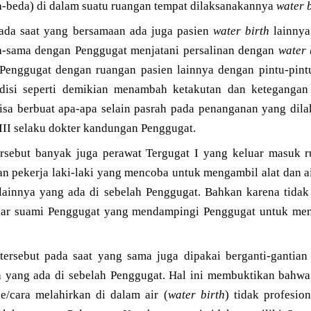
a-beda) di dalam suatu ruangan tempat dilaksanakannya
water 
ada saat yang bersamaan ada juga pasien
water birth
lainnya
a-sama dengan Penggugat menjatani persalinan dengan
water 
n Penggugat dengan ruangan pasien lainnya dengan pintu-pin
ndisi seperti demikian menambah ketakutan dan ketegangan
sa berbuat apa-apa selain pasrah pada penanganan yang dila
III selaku dokter kandungan Penggugat.
rsebut banyak juga perawat Tergugat I yang keluar masuk r
n pekerja laki-laki yang mencoba untuk mengambil alat dan a
ainnya yang ada di sebelah Penggugat. Bahkan karena tidak 
ar suami Penggugat yang mendampingi Penggugat untuk me
 tersebut pada saat yang sama juga dipakai berganti-gantia
 yang ada di sebelah Penggugat. Hal ini membuktikan bahwa f
/cara melahirkan di dalam air (
water birth
) tidak profesio