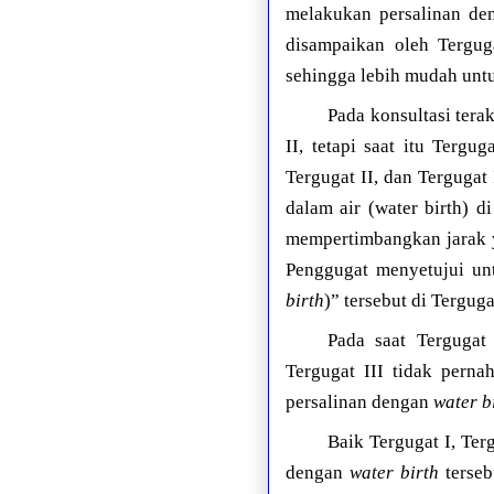
melakukan persalinan den
disampaikan oleh Tergug
sehingga lebih mudah unt
Pada konsultasi tera
II, tetapi saat itu Terg
Tergugat II, dan Tergugat
dalam air (water birth) 
mempertimbangkan jarak y
Penggugat menyetujui unt
birth
)” tersebut di Tergugat
Pada saat Terguga
Tergugat III tidak perna
persalinan dengan
water b
Baik Tergugat I, Te
dengan
water birth
terseb