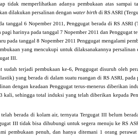
tap tidak memperlihatkan adanya pembukaan atas sampai t
akan dilakukan persalinan dengan
water birth
di RS ASRI (Tergug
a tanggal 6 Nopember 2011, Penggugat berada di RS ASRI (T
n pagi harinya pada tanggal 7 Nopember 2011 dan Penggugat t
aru pada tanggal 8 Nopember 2011 Penggugat mengalami pem
mbukaan yang mencukupi untuk dilaksanakannya persalinan
gat III.
t sudah terjadi pembukaan ke-6, Penggugat disuruh oleh pe
plastik) yang berada di dalam suatu ruangan di RS ASRI, pad
alinan dengan keadaan Penggugat terus-menerus diberikan ind
 3 kali, sehingga total induksi yang telah diberikan kepada P
 telah berada di kolam air, ternyata Tergugat III belum bera
ugat III tidak bisa dihubungi untuk segera menuju ke RS ASRI
mi pembukaan penuh, dan hanya ditemani 1 orang perawat