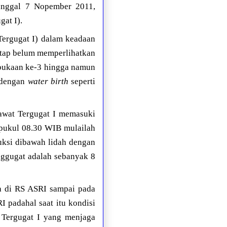
anggal 7 Nopember 2011,
at I).
ergugat I) dalam keadaan
etap belum memperlihatkan
bukaan ke-3 hingga namun
 dengan
water birth
seperti
rawat Tergugat I memasuki
a pukul 08.30 WIB mulailah
uksi dibawah lidah dengan
enggugat adalah sebanyak 8
da di RS ASRI sampai pada
 padahal saat itu kondisi
 Tergugat I yang menjaga