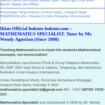
Seluruh Sendi Kehidupan Rakyat Sipil. Tiada Lagi Zona Steril-
Bersih-Bebas dari Militer
Penundaan Tanpa Alasan (Undue Delay), menjadi Objek
PRAPERADILAN—Disertai Contoh Preseden Monumental
Iklan Official hukum-hukum.com :
MATHEMATICS SPECIALIST. Tutor by Mr.
Wendy Agustian (Since 1998)
Teaching Mathematics is to teach the students Mathematical
concepts, not memorization!
Menyediakan Jasa Kursus Privat & Group Pelajaran Matematika
SD, SMP, SMU bagi Siswa di Jakarta, Tangerang, dan Sekitarnya.
Kurikulum Lokal maupun Internasional.
Untuk Pendaftaran Murid, Portofolio Kompetensi Mengajar,
maupun Kerja Sama, Hubungi: E-Mail :
mathematics.specialist.id@gmail.com
WA : (+62)
08788-7835-
223
.
Mathematics Specialist
was established in 1998 by Mr. Wendy