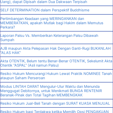
Uang), dapat Dipisah dalam Dua Dakwaan Terpisah
SELF DETERMINATION dalam Perspektif Buddhisme
Pertimbangan Keadaan yang MERINGANKAN dan
MEMBERATKAN, apakah Mutlak bagi Hakim dalam Memutus
Perkara?
Laporan Palsu Vs. Memberikan Keterangan Palsu Dibawah
Sumpah
AJB maupun Akta Pelepasan Hak Dengan Ganti-Rugi BUKANLAH
“ALAS HAK”
Akta OTENTIK, Belum tentu Benar-Benar OTENTIK, Sekelumit Akta
Otentik “ASPAL” (Asli namun Palsu)
Resiko Hukum Mencurangi Hukum Lewat Praktik NOMINEE Tanah
ataupun Saham Perseroan
Modus LINTAH DARAT Mengulur-Ulur Waktu dan Menunda
Menggugat Debitornya, untuk Menikmati BUNGA RENTENIR
Beranak-Pinak dan Total Tagihan MEMBENGKAK
Resiko Hukum Jual-Beli Tanah dengan SURAT KUASA MENJUAL
Resiko Hukum bagi Terdakwa ketika Memilih Opsi PENGAKUAN