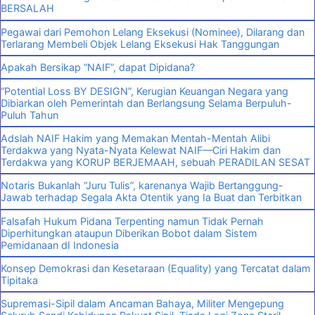
BERSALAH
Pegawai dari Pemohon Lelang Eksekusi (Nominee), Dilarang dan
Terlarang Membeli Objek Lelang Eksekusi Hak Tanggungan
Apakah Bersikap “NAIF”, dapat Dipidana?
“Potential Loss BY DESIGN”, Kerugian Keuangan Negara yang
Dibiarkan oleh Pemerintah dan Berlangsung Selama Berpuluh-
Puluh Tahun
Adslah NAIF Hakim yang Memakan Mentah-Mentah Alibi
Terdakwa yang Nyata-Nyata Kelewat NAIF—Ciri Hakim dan
Terdakwa yang KORUP BERJEMAAH, sebuah PERADILAN SESAT
Notaris Bukanlah “Juru Tulis”, karenanya Wajib Bertanggung-
Jawab terhadap Segala Akta Otentik yang Ia Buat dan Terbitkan
Falsafah Hukum Pidana Terpenting namun Tidak Pernah
Diperhitungkan ataupun Diberikan Bobot dalam Sistem
Pemidanaan dI Indonesia
Konsep Demokrasi dan Kesetaraan (Equality) yang Tercatat dalam
Tipitaka
Supremasi-Sipil dalam Ancaman Bahaya, Militer Mengepung