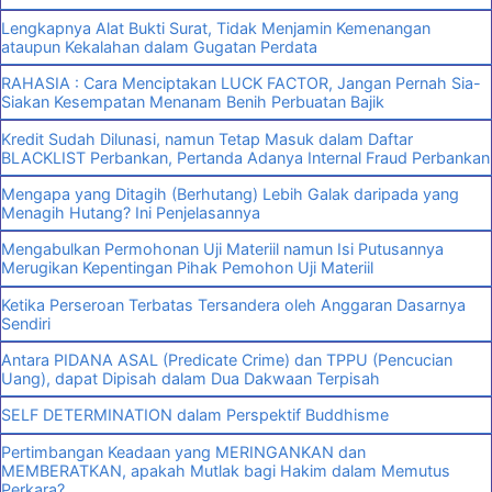
Lengkapnya Alat Bukti Surat, Tidak Menjamin Kemenangan
ataupun Kekalahan dalam Gugatan Perdata
RAHASIA : Cara Menciptakan LUCK FACTOR, Jangan Pernah Sia-
Siakan Kesempatan Menanam Benih Perbuatan Bajik
Kredit Sudah Dilunasi, namun Tetap Masuk dalam Daftar
BLACKLIST Perbankan, Pertanda Adanya Internal Fraud Perbankan
Mengapa yang Ditagih (Berhutang) Lebih Galak daripada yang
Menagih Hutang? Ini Penjelasannya
Mengabulkan Permohonan Uji Materiil namun Isi Putusannya
Merugikan Kepentingan Pihak Pemohon Uji Materiil
Ketika Perseroan Terbatas Tersandera oleh Anggaran Dasarnya
Sendiri
Antara PIDANA ASAL (Predicate Crime) dan TPPU (Pencucian
Uang), dapat Dipisah dalam Dua Dakwaan Terpisah
SELF DETERMINATION dalam Perspektif Buddhisme
Pertimbangan Keadaan yang MERINGANKAN dan
MEMBERATKAN, apakah Mutlak bagi Hakim dalam Memutus
Perkara?