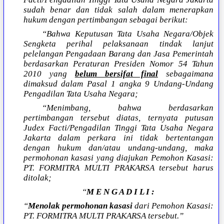
sudah benar dan tidak salah dalam menerapkan
hukum dengan pertimbangan sebagai berikut:
“Bahwa Keputusan Tata Usaha Negara/Objek
Sengketa perihal pelaksanaan tindak lanjut
pelelangan Pengadaan Barang dan Jasa Pemerintah
berdasarkan Peraturan Presiden Nomor 54 Tahun
2010 yang
belum bersifat final
sebagaimana
dimaksud dalam Pasal 1 angka 9 Undang-Undang
Pengadilan Tata Usaha Negara;
“Menimbang, bahwa berdasarkan
pertimbangan tersebut diatas, ternyata putusan
Judex Facti/Pengadilan Tinggi Tata Usaha Negara
Jakarta dalam perkara ini tidak bertentangan
dengan hukum dan/atau undang-undang, maka
permohonan kasasi yang diajukan Pemohon Kasasi:
PT. FORMITRA MULTI PRAKARSA tersebut harus
ditolak;
“
M E N G A D I L I :
“
Menolak permohonan kasasi
dari Pemohon Kasasi:
PT. FORMITRA MULTI PRAKARSA tersebut.”