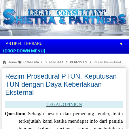
▼
(DROP DOWN MENU)
Home
CORPORATE
PERDATA
PERIZINAN
Rezim Prosedural PTUN, Keputusan TUN dengan Daya Keberlakuan Eksternal
Rezim Prosedural PTUN, Keputusan
TUN dengan Daya Keberlakuan
Eksternal
LEGAL OPINION
Question:
Sebagai peserta dan pemenang tender, tentu
terkejutlah kami ketika mendapat info dari panitia
tender, bahwa instansi yang membutuhkan