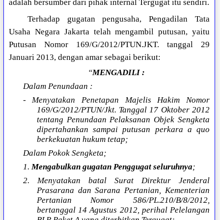
adalah bersumber dari pihak internal Tergugat itu sendiri.
Terhadap gugatan pengusaha, Pengadilan Tata
Usaha Negara Jakarta telah mengambil putusan, yaitu
Putusan Nomor 169/G/2012/PTUN.JKT. tanggal 29
Januari 2013, dengan amar sebagai berikut:
“
MENGADILI :
Dalam Penundaan :
- Menyatakan Penetapan Majelis Hakim Nomor
169/G/2012/PTUN/Jkt. Tanggal 17 Oktober 2012
tentang Penundaan Pelaksanan Objek Sengketa
dipertahankan sampai putusan perkara a quo
berkekuatan hukum tetap;
Dalam Pokok Sengketa;
1.
Mengabulkan gugatan Penggugat seluruhnya
;
2. Menyatakan batal Surat Direktur Jenderal
Prasarana dan Sarana Pertanian, Kementerian
Pertanian Nomor 586/PL.210/B/8/2012,
bertanggal 14 Agustus 2012, perihal Pelelangan
BLP Paket A yang diterbitkan Tergugat;