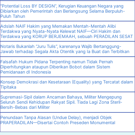
“Potential Loss BY DESIGN”, Kerugian Keuangan Negara yang
Dibiarkan oleh Pemerintah dan Berlangsung Selama Berpuluh-
Puluh Tahun
Adslah NAIF Hakim yang Memakan Mentah-Mentah Alibi
Terdakwa yang Nyata-Nyata Kelewat NAIF—Ciri Hakim dan
Terdakwa yang KORUP BERJEMAAH, sebuah PERADILAN SESAT
Notaris Bukanlah “Juru Tulis”, karenanya Wajib Bertanggung-
Jawab terhadap Segala Akta Otentik yang Ia Buat dan Terbitkan
Falsafah Hukum Pidana Terpenting namun Tidak Pernah
Diperhitungkan ataupun Diberikan Bobot dalam Sistem
Pemidanaan dI Indonesia
Konsep Demokrasi dan Kesetaraan (Equality) yang Tercatat dalam
Tipitaka
Supremasi-Sipil dalam Ancaman Bahaya, Militer Mengepung
Seluruh Sendi Kehidupan Rakyat Sipil. Tiada Lagi Zona Steril-
Bersih-Bebas dari Militer
Penundaan Tanpa Alasan (Undue Delay), menjadi Objek
PRAPERADILAN—Disertai Contoh Preseden Monumental